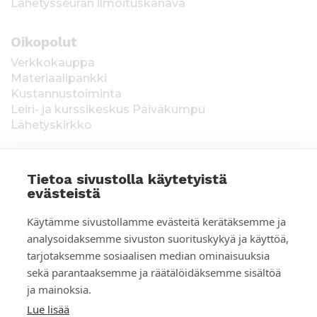
Lähetysseuran ilmoituskanava
Oikopolut
Verkkokauppa
Materiaalipankki
Kustannustoiminta
Leiri- ja kurssikeskus Päiväkumpu
Lähetyskirkko
Tietoa sivustolla käytetyistä
evästeistä
T
Keräysluvat:
Manner-Suomi RA/2020/1538,
Käytämme sivustollamme evästeitä kerätäksemme ja
voimassa toistaiseksi 1.1.2021 alkaen, myönnetty
i
analysoidaksemme sivuston suorituskykyä ja käyttöä,
1.12.2020, Poliisihallitus. Ahvenanmaa ÅLR
tarjotaksemme sosiaalisen median ominaisuuksia
e
2025/5437, voimassa 1.1.–31.12.2026, myönnetty
28.8.2025 Ahvenanmaan maakuntahallitus. Kerätyt
sekä parantaaksemme ja räätälöidäksemme sisältöä
d
varat käytetään Suomen Lähetysseuran
ja mainoksia.
ulkomaantyöhön. Lahjoittajan tiedot tallennetaan
o
Lue lisää