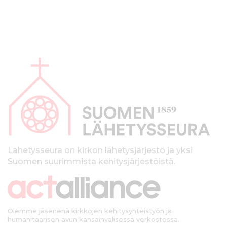
A
l
a
p
a
l
k
Lähetysseura on kirkon lähetysjärjestö ja yksi
Suomen suurimmista kehitysjärjestöistä.
k
i
Olemme jäsenenä kirkkojen kehitysyhteistyön ja
humanitaarisen avun kansainvälisessä verkostossa.