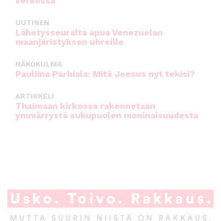
verkossa
UUTINEN
Lähetysseuralta apua Venezuelan
maanjäristyksen uhreille
NÄKÖKULMA
Pauliina Parhiala: Mitä Jeesus nyt tekisi?
ARTIKKELI
Thaimaan kirkossa rakennetaan
ymmärrystä sukupuolen moninaisuudesta