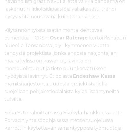
havinnollisti graafin avulla, että vaikka pandemia on
laskenut hiilidioksidipäästöjä väliaikaisesti, trendi
pysyy yhtä nousevana kuin tähänkin asti.
Käytännön työstä saatiin monta kiehtovaa
esimerkkiä: TCRS:n
Oscar Rutenge
kertoi Kishapun
alueella Tansaniassa jo yli kymmenen vuotta
tehdystä projektista, jonka ansiosta naisjohtajien
määrä kylissä on kasvanut, ravinto on
monipuolistunut ja tieto puunkasvatuksen
hyödyistä levinnyt. Etiopiasta
Endeshaw Kassa
mainitsi järjestönsä uudesta projektista, jolla
suojellaan pohjoisetiopialaista kylää lisääntyneiltä
tulvilta.
Sekä EU:n rahoittamassa Ekokylä-hankkeessa että
Forvacin yhteisöpohjaisessa metsiensuojelussa
kerrottiin käytettävän samantyyppisiä työmuotoja