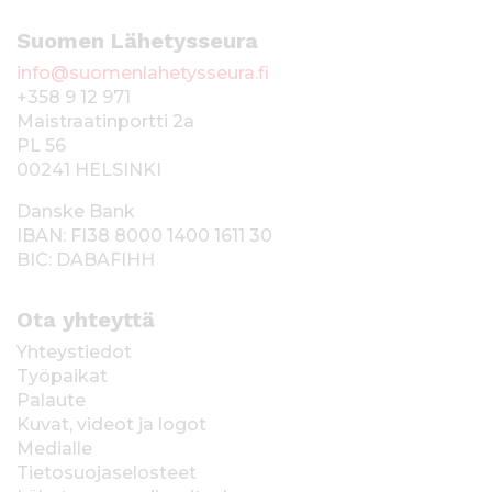
Suomen Lähetysseura
info@suomenlahetysseura.fi
+358 9 12 971
Maistraatinportti 2a
PL 56
00241 HELSINKI
Danske Bank
IBAN: FI38 8000 1400 1611 30
BIC: DABAFIHH
Ota yhteyttä
Yhteystiedot
Työpaikat
Palaute
Kuvat, videot ja logot
Medialle
Tietosuojaselosteet