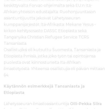
keskittyvältä Forvac-ohjelmalta sekä EU:n Itä-
Afrikan yhteisön edustajalta. Ruohonjuuritason
asiantuntijuutta jakoivat Lähetysseuran
kumppanijärjestöt Itä-Afrikasta: Mekane Yesus -
kirkon kehitysosasto DASSC Etiopiasta sekä
Tanganyika Christian Refugee Service TCRS
Tansaniasta.
Osallistujiksi oli kutsuttu Suomesta, Tansaniasta ja
Etiopiasta ihmisiä, jotka joko työn tai opintojensa
puolesta ovat kiinnostuneita Itä-Afrikan
ilmastotyöstä. Yhteensä osallistujia oli päivän mittaan
64.
Käytännön esimerkkejä Tansaniasta ja
Etiopiasta
Lähetysseuran ilmastoasiantuntija
Olli-Pekka Siira