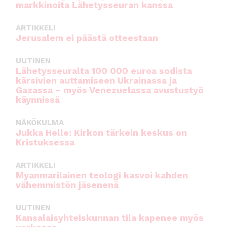
markkinoita Lähetysseuran kanssa
ARTIKKELI
Jerusalem ei päästä otteestaan
UUTINEN
Lähetysseuralta 100 000 euroa sodista
kärsivien auttamiseen Ukrainassa ja
Gazassa – myös Venezuelassa avustustyö
käynnissä
NÄKÖKULMA
Jukka Helle: Kirkon tärkein keskus on
Kristuksessa
ARTIKKELI
Myanmarilainen teologi kasvoi kahden
vähemmistön jäsenenä
UUTINEN
Kansalaisyhteiskunnan tila kapenee myös