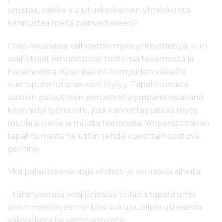
omistaa, vaikka kulutuskeskeinen yhteiskunta
kannustaa meitä päinvastaiseen?
Chat-ikkunassa vaihdettiin myös yhteystietoja, kun
osallistujat kiinnostuivat toistensa tekemisistä ja
havainnoista. Kysyntää eri toimijoiden väliselle
vuoropuhelulle selvästi löytyy. Tapahtumasta
saadun palautteen perusteella ympäristöpäivänä
käynnistyi työmuoto, jota kannattaa jatkaa myös
muilla alueilla ja muista teemoista. Ympäristöpäivän
tapahtumasta haluttiin tehdä vuosittain toistuva
perinne.
Yksi palautteenantaja ehdotti jo seuraavia aiheita:
– Lähetysseura voisi järjestää tällaisia tapahtumia
enemmänkin, esimerkiksi sukupuoliperusteisesta
väkivallasta tai vammaistyöstä.