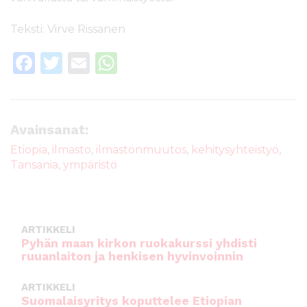
Teksti: Virve Rissanen
F
T
E
W
a
w
m
h
c
it
ai
a
e
te
l
ts
Avainsanat:
b
r
A
Etiopia
,
ilmasto
,
ilmastonmuutos
,
kehitysyhteistyö
,
Tansania
,
ympäristö
o
p
o
p
k
ARTIKKELI
Pyhän maan kirkon ruokakurssi yhdisti
ruuanlaiton ja henkisen hyvinvoinnin
ARTIKKELI
Suomalaisyritys koputtelee Etiopian