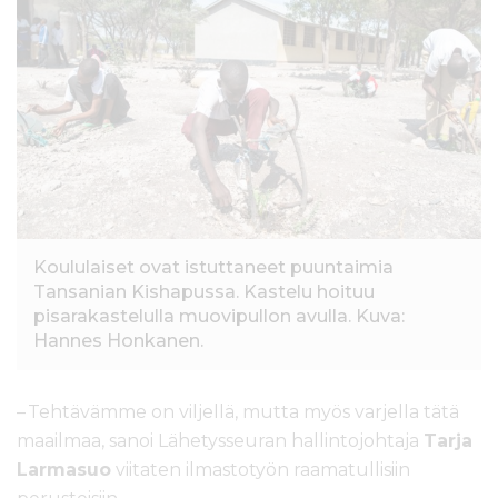
l
t
ö
ö
n
Koululaiset ovat istuttaneet puuntaimia
Tansanian Kishapussa. Kastelu hoituu
pisarakastelulla muovipullon avulla. Kuva:
Hannes Honkanen.
– Tehtävämme on viljellä, mutta myös varjella tätä
maailmaa, sanoi Lähetysseuran hallintojohtaja
Tarja
Larmasuo
viitaten ilmastotyön raamatullisiin