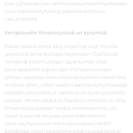
kuin Lähetysseuran rahoittamissa ilmastohankkeissa:
tulonhankintaryhmiä ja paikallishallintoon
vaikuttamista.
Vertaistuelle ilmastotyössä on kysyntää
Päivän aikana selvisi, että ongelmat ovat monilla
järjestöillä samankaltaisia keskenään. Osallistujat
vertailivat kokemuksiaan tapahtuman chat-
ikkunassa koko päivän ajan. Puheenvuorojen
jälkeen käydyssä keskustelussa kyseltiin esimerkiksi
vinkkejä siihen, miten naisten asemaa kyläyhteisössä
saataisiin parannettua, vaikka se on kylän perinteitä
vastaan. Monen järjestön havainto nimittäin oli, että
ilmastotyötä saadaan tehtyä tehokkaammin, jos
naiset pääsevät mukaan päätöksentekoon.
Sitran puheenvuoro kiertotaloudesta herätti
pohdintaa: miten oppisimme ettei tavaraa tarvitse