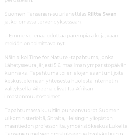
perusteisiin.
Suomen Tansanian-suurlähettiläs
Riitta Swan
jatkoi omassa tervehdyksessään:
– Emme voi enää odottaa parempia aikoja, vaan
meidän on toimittava nyt.
Näin alkoi Time for Nature -tapahtuma, jonka
Lähetysseura järjesti 5.6. maailman ympäristöpäivän
kunniaksi. Tapahtuma toi eri alojen asiantuntijoita
keskustelemaan yhteisestä huolesta internetin
välityksellä. Aiheena olivat Itä-Afrikan
ilmastonmuutostoimet.
Tapahtumassa kuultiin puheenvuorot Suomen
ulkoministeriöltä, Sitralta, Helsingin yliopiston
maantiedon professorilta, ympäristökeskus Lukelta,
Tansanian metsien omistukseen ja hyötyketjuihin