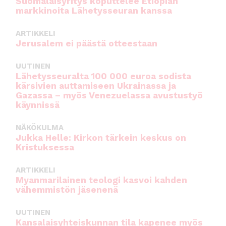
Suomalaisyritys koputtelee Etiopian
markkinoita Lähetysseuran kanssa
ARTIKKELI
Jerusalem ei päästä otteestaan
UUTINEN
Lähetysseuralta 100 000 euroa sodista
kärsivien auttamiseen Ukrainassa ja
Gazassa – myös Venezuelassa avustustyö
käynnissä
NÄKÖKULMA
Jukka Helle: Kirkon tärkein keskus on
Kristuksessa
ARTIKKELI
Myanmarilainen teologi kasvoi kahden
vähemmistön jäsenenä
UUTINEN
Kansalaisyhteiskunnan tila kapenee myös