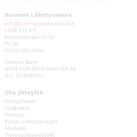
Suomen Lähetysseura
info@suomenlahetysseura.fi
+358 9 12 971
Maistraatinportti 2a
PL 56
00241 HELSINKI
Danske Bank
IBAN: FI38 8000 1400 1611 30
BIC: DABAFIHH
Ota yhteyttä
Yhteystiedot
Työpaikat
Palaute
Kuvat, videot ja logot
Medialle
Tietosuojaselosteet