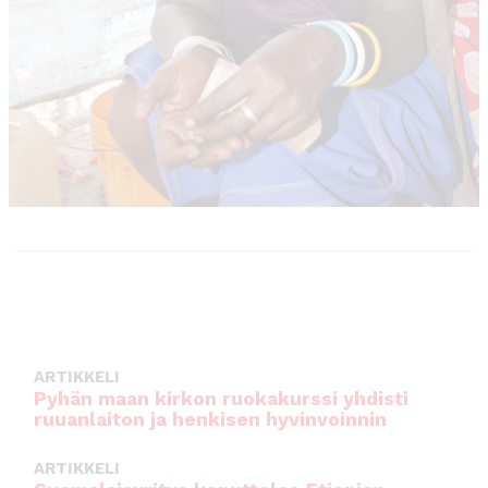
ARTIKKELI
Pyhän maan kirkon ruokakurssi yhdisti
ruuanlaiton ja henkisen hyvinvoinnin
ARTIKKELI