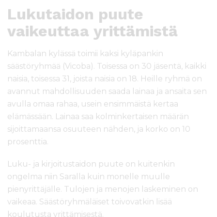
Lukutaidon puute
vaikeuttaa yrittämistä
Kambalan kylässä toimii kaksi kyläpankin
säästöryhmää (Vicoba). Toisessa on 30 jäsentä, kaikki
naisia, toisessa 31, joista naisia on 18. Heille ryhmä on
avannut mahdollisuuden saada lainaa ja ansaita sen
avulla omaa rahaa, usein ensimmäistä kertaa
elämässään. Lainaa saa kolminkertaisen määrän
sijoittamaansa osuuteen nähden, ja korko on 10
prosenttia.
Luku- ja kirjoitustaidon puute on kuitenkin
ongelma niin Saralla kuin monelle muulle
pienyrittäjälle. Tulojen ja menojen laskeminen on
vaikeaa. Säästöryhmäläiset toivovatkin lisää
koulutusta yrittämisestä.