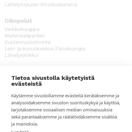
Lähetysseuran ilmoituskanava
Oikopolut
Verkkokauppa
Materiaalipankki
Kustannustoiminta
Leiri- ja kurssikeskus Päiväkumpu
Lähetyskirkko
Tietoa sivustolla käytetyistä
evästeistä
T
Keräysluvat:
Manner-Suomi RA/2020/1538,
Käytämme sivustollamme evästeitä kerätäksemme ja
voimassa toistaiseksi 1.1.2021 alkaen, myönnetty
i
analysoidaksemme sivuston suorituskykyä ja käyttöä,
1.12.2020, Poliisihallitus. Ahvenanmaa ÅLR
tarjotaksemme sosiaalisen median ominaisuuksia
e
2025/5437, voimassa 1.1.–31.12.2026, myönnetty
28.8.2025 Ahvenanmaan maakuntahallitus. Kerätyt
sekä parantaaksemme ja räätälöidäksemme sisältöä
d
varat käytetään Suomen Lähetysseuran
ja mainoksia.
ulkomaantyöhön. Lahjoittajan tiedot tallennetaan