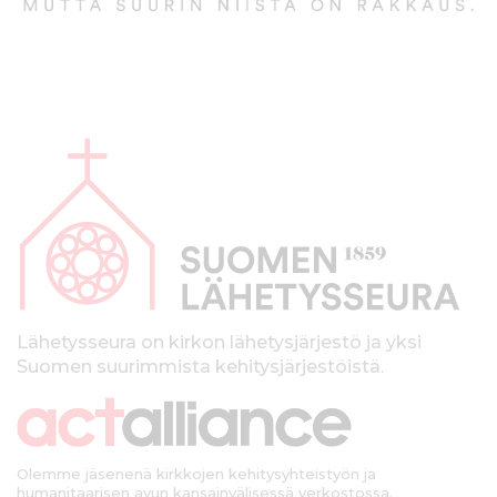
A
l
a
p
a
l
k
Lähetysseura on kirkon lähetysjärjestö ja yksi
Suomen suurimmista kehitysjärjestöistä.
k
i
Olemme jäsenenä kirkkojen kehitysyhteistyön ja
humanitaarisen avun kansainvälisessä verkostossa.