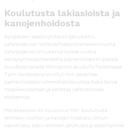
Koulutusta lakiasioista ja
kanojenhoidosta
Kyläpankin säästöryhmä on perustettu
Lähetysseuran kehitysyhteistyöhankkeen tuella.
Lähetysseura on tukenut kolme vuotta
kehitysyhteistyöhanketta paimentolaisten parissa
kuudessa kylässä Morogoron seudulla Tansaniassa.
Työn tavoitteena on ollut mm. parantaa
paimentolaisten elinmahdollisuuksia, lisätä tietoa
maaoikeuksistaan ja kehittää vaihtoehtoisia
elinkeinoja.
Hankkeeseen on kuulunut mm. koulutusta
lehmien, vuohien ja kanojen hoidosta, rehun
kasvatusta, zebu-lehmien jalostusta ja säästöryhmiä