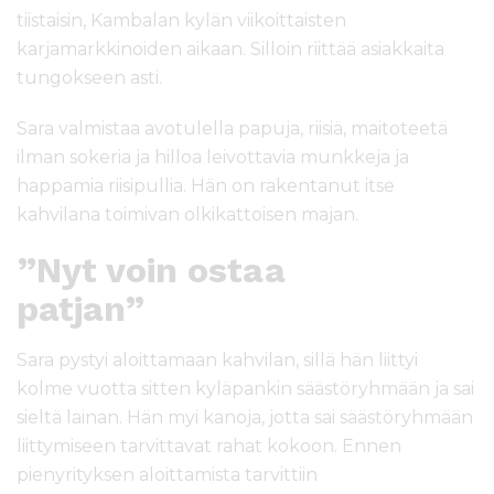
tiistaisin, Kambalan kylän viikoittaisten
karjamarkkinoiden aikaan. Silloin riittää asiakkaita
tungokseen asti.
Sara valmistaa avotulella papuja, riisiä, maitoteetä
ilman sokeria ja hilloa leivottavia munkkeja ja
happamia riisipullia. Hän on rakentanut itse
kahvilana toimivan olkikattoisen majan.
”Nyt voin ostaa
patjan”
Sara pystyi aloittamaan kahvilan, sillä hän liittyi
kolme vuotta sitten kyläpankin säästöryhmään ja sai
sieltä lainan. Hän myi kanoja, jotta sai säästöryhmään
liittymiseen tarvittavat rahat kokoon. Ennen
pienyrityksen aloittamista tarvittiin