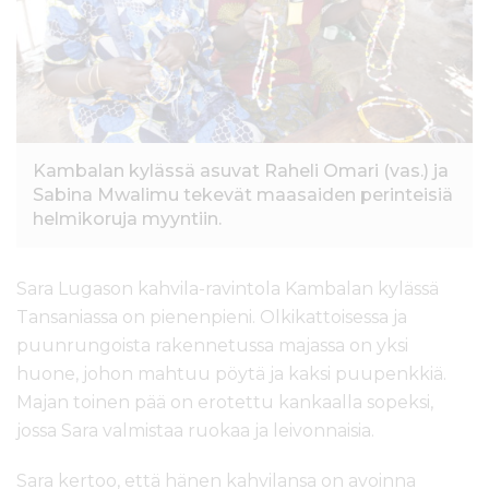
l
t
ö
ö
n
Kambalan kylässä asuvat Raheli Omari (vas.) ja
Sabina Mwalimu tekevät maasaiden perinteisiä
helmikoruja myyntiin.
Sara Lugason kahvila-ravintola Kambalan kylässä
Tansaniassa on pienenpieni. Olkikattoisessa ja
puunrungoista rakennetussa majassa on yksi
huone, johon mahtuu pöytä ja kaksi puupenkkiä.
Majan toinen pää on erotettu kankaalla sopeksi,
jossa Sara valmistaa ruokaa ja leivonnaisia.
Sara kertoo, että hänen kahvilansa on avoinna