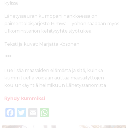
kylissä.
Lähetysseuran kumppani hankkeessa on
paimentolaisjärjestö Himwa. Työhön saadaan myös
ulkoministeriön kehitysyhteistyötukea.
Teksti ja kuvat: Marjatta Kosonen
***
Lue lisää maasaiden elämästä ja siitä, kuinka
kummituella voidaan auttaa maasaityttöjen
koulunkäyntiä helmikuun Lähetyssanomista
Ryhdy kummiksi
F
T
E
W
a
w
m
h