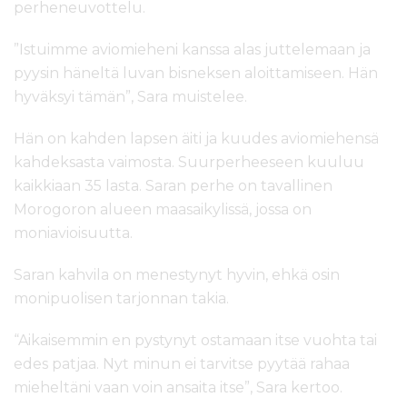
perheneuvottelu.
”Istuimme aviomieheni kanssa alas juttelemaan ja
pyysin häneltä luvan bisneksen aloittamiseen. Hän
hyväksyi tämän”, Sara muistelee.
Hän on kahden lapsen äiti ja kuudes aviomiehensä
kahdeksasta vaimosta. Suurperheeseen kuuluu
kaikkiaan 35 lasta. Saran perhe on tavallinen
Morogoron alueen maasaikylissä, jossa on
moniavioisuutta.
Saran kahvila on menestynyt hyvin, ehkä osin
monipuolisen tarjonnan takia.
“Aikaisemmin en pystynyt ostamaan itse vuohta tai
edes patjaa. Nyt minun ei tarvitse pyytää rahaa
mieheltäni vaan voin ansaita itse”, Sara kertoo.