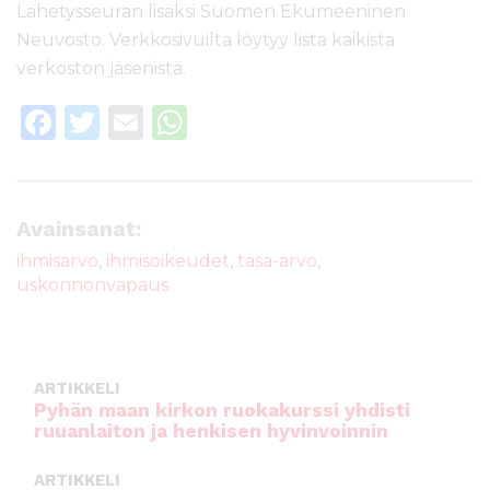
Lähetysseuran lisäksi Suomen Ekumeeninen
Neuvosto. Verkkosivuilta löytyy lista kaikista
verkoston jäsenistä.
F
T
E
W
a
w
m
h
c
it
ai
a
e
te
l
ts
Avainsanat:
b
r
A
ihmisarvo
,
ihmisoikeudet
,
tasa-arvo
,
uskonnonvapaus
o
p
o
p
k
ARTIKKELI
Pyhän maan kirkon ruokakurssi yhdisti
ruuanlaiton ja henkisen hyvinvoinnin
ARTIKKELI