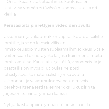
– On tärkeää, että tietoa ihmisoikeuksista on
saatavissa ymmärrettävässä muodossa useilla eri
kielillä.
Perusasioita piirrettyjen videoiden avulla
Uskonnon- ja vakaumuksenvapaus kuuluu kaikille
ihmisille, ja se on kansainvälisten
ihmisoikeussopimusten suojaama ihmisoikeus. Sitä ei
kuitenkaan tunneta yhtä laajasti kuin monia muita
ihmisoikeuksia. Kansalaisjärjestöillä, viranomaisilla ja
päättäjillä on myös ollut pulaa helposti
lähestyttävästä materiaalista, jonka avulla
uskonnon- ja vakaumuksenvapauteen voisi
perehtyä itsenäisesti tai esimerkiksi lukupiirin tai
järjestön toimintaryhmän kanssa.
Nyt julkaistu oppimisympäristö onkin laadittu