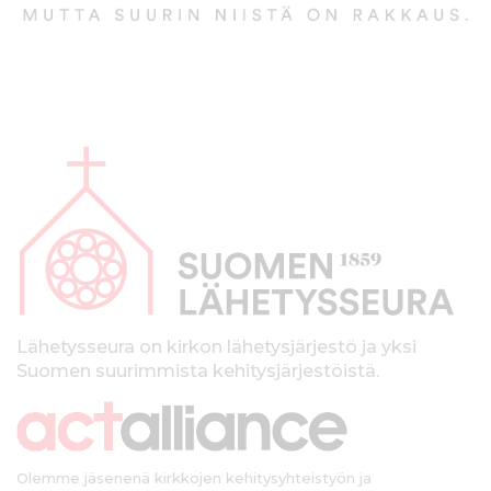
A
l
a
p
a
l
k
Lähetysseura on kirkon lähetysjärjestö ja yksi
Suomen suurimmista kehitysjärjestöistä.
k
i
Olemme jäsenenä kirkkojen kehitysyhteistyön ja