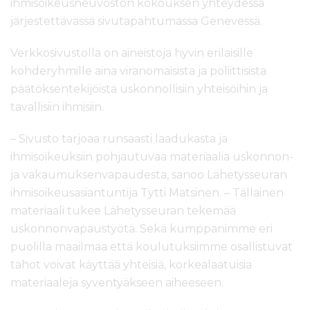
ihmisoikeusneuvoston kokouksen yhteydessä
järjestettävässä sivutapahtumassa Genevessä.
Verkkosivustolla on aineistoja hyvin erilaisille
kohderyhmille aina viranomaisista ja poliittisista
päätöksentekijöistä uskonnollisiin yhteisöihin ja
tavallisiin ihmisiin.
– Sivusto tarjoaa runsaasti laadukasta ja
ihmisoikeuksiin pohjautuvaa materiaalia uskonnon-
ja vakaumuksenvapaudesta, sanoo Lähetysseuran
ihmisoikeusasiantuntija Tytti Matsinen. – Tällainen
materiaali tukee Lähetysseuran tekemää
uskonnonvapaustyötä. Sekä kumppanimme eri
puolilla maailmaa että koulutuksiimme osallistuvat
tahot voivat käyttää yhteisiä, korkealaatuisia
materiaaleja syventyäkseen aiheeseen.