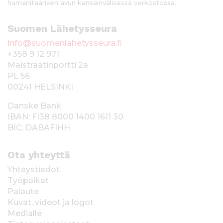
humanitaarisen avun kansainvälisessä verkostossa.
Suomen Lähetysseura
info@suomenlahetysseura.fi
+358 9 12 971
Maistraatinportti 2a
PL 56
00241 HELSINKI
Danske Bank
IBAN: FI38 8000 1400 1611 30
BIC: DABAFIHH
Ota yhteyttä
Yhteystiedot
Työpaikat
Palaute
Kuvat, videot ja logot
Medialle