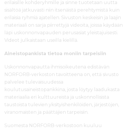
erilaisille kohderyhmille ja sinne tuotetaan uutta
sisältöä jatkuvasti niin itsenäistä perehtymistä kuin
erilaisia ryhmiä ajatellen. Sivuston keskeisin ja laajin
materiaali on sarja piirrettyjä videoita, joissa käydään
läpi uskonnonvapauden perusasiat yleistajuisesti.
Videot julkaistaan useilla kielillä.
Aineistopankista tietoa moniin tarpeisiin
Uskonnonvapautta ihmisoikeutena edistävän
NORFORB-verkoston tavoitteena on, että sivusto
palvelee tulevaisuudessa
koulutusaineistopankkina, josta löytyy laadukasta
materiaalia eri kulttuureista ja uskonnollisista
taustoista tulevien yksityishenkilöiden, järjestöjen,
viranomaisten ja päättäjien tarpeisiin.
Suomesta NORFORB-verkostoon kuuluu