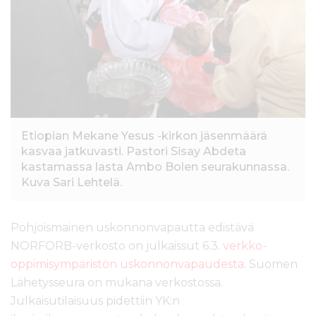
l
t
ö
ö
n
Etiopian Mekane Yesus -kirkon jäsenmäärä
kasvaa jatkuvasti. Pastori Sisay Abdeta
kastamassa lasta Ambo Bolen seurakunnassa.
Kuva Sari Lehtelä.
Pohjoismainen uskonnonvapautta edistävä
NORFORB-verkosto on julkaissut 6.3.
verkko-
oppimisympäristön uskonnonvapaudesta
. Suomen
Lähetysseura on mukana verkostossa.
Julkaisutilaisuus pidettiin YK:n