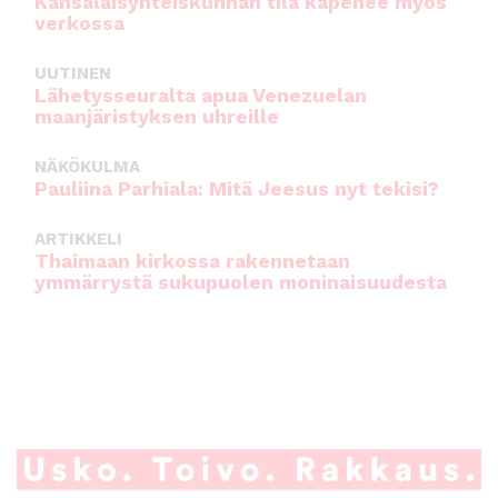
Kansalaisyhteiskunnan tila kapenee myös
verkossa
UUTINEN
Lähetysseuralta apua Venezuelan
maanjäristyksen uhreille
NÄKÖKULMA
Pauliina Parhiala: Mitä Jeesus nyt tekisi?
ARTIKKELI
Thaimaan kirkossa rakennetaan
ymmärrystä sukupuolen moninaisuudesta