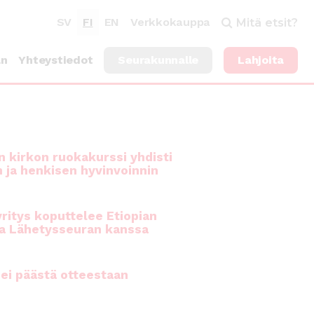
SV
FI
EN
Verkkokauppa
Mitä etsit?
an
Yhteystiedot
Seurakunnalle
Lahjoita
 kirkon ruokakurssi yhdisti
n ja henkisen hyvinvoinnin
ritys koputtelee Etiopian
a Lähetysseuran kanssa
ei päästä otteestaan