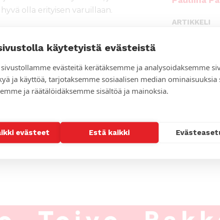
Pauliina Pa
vä olla erityisen varuillaan.
ARTIKKELI
Thaimaan 
ään jo valmistellun ohjelman
sukupuole
sivustolla käytetyistä evästeistä
sivustollamme evästeitä kerätäksemme ja analysoidaksemme si
kyä ja käyttöä, tarjotaksemme sosiaalisen median ominaisuuksia
emme ja räätälöidäksemme sisältöä ja mainoksia.
aikki evästeet
Estä kaikki
Evästeaset