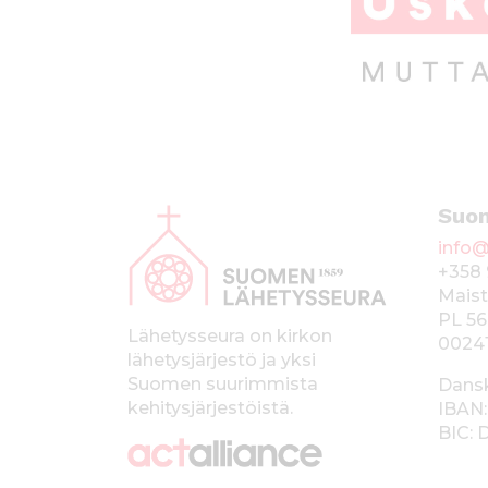
A
Suo
l
info@
a
+358 
p
Maist
PL 56
a
Lähetysseura on kirkon
0024
lähetysjärjestö ja yksi
l
Suomen suurimmista
Dans
k
kehitysjärjestöistä.
IBAN:
BIC:
k