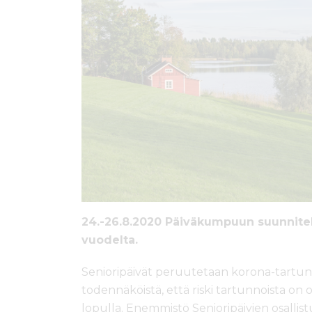
ö
n
24.-26.8.2020 Päiväkumpuun suunnitell
vuodelta.
Senioripäivät peruutetaan korona-tartun
todennäköistä, että riski tartunnoista o
lopulla. Enemmistö Senioripäivien osallist