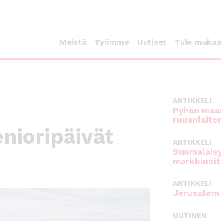
Meistä
Työmme
Uutiset
Tule muka
ARTIKKELI
Pyhän maan
ruuanlaito
nioripäivät
ARTIKKELI
Suomalaisy
markkinoit
ARTIKKELI
Jerusalem 
UUTINEN