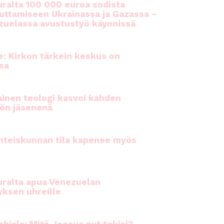
ralta 100 000 euroa sodista
auttamiseen Ukrainassa ja Gazassa –
uelassa avustustyö käynnissä
e: Kirkon tärkein keskus on
sa
inen teologi kasvoi kahden
ön jäsenenä
hteiskunnan tila kapenee myös
ralta apua Venezuelan
yksen uhreille