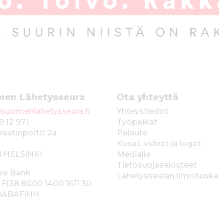
men Lähetysseura
Ota yhteyttä
suomenlahetysseura.fi
Yhteystiedot
9 12 971
Työpaikat
raatinportti 2a
Palaute
Kuvat, videot ja logot
1 HELSINKI
Medialle
Tietosuojaselosteet
ke Bank
Lähetysseuran ilmoitusk
 FI38 8000 1400 1611 30
 DABAFIHH