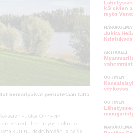
Lähetysseu
kärsivien 
myös Venez
NÄKÖKULMA
Jukka Hell
Kristukses
ARTIKKELI
Myanmarila
vähemmist
UUTINEN
Kansalaisy
verkossa
ut Senioripäivät peruutetaan tältä
UUTINEN
Lähetysseu
maanjärist
tavaaran vuoksi. On hyvin
n olemassa edelleen myös elokuun
NÄKÖKULMA
ujista kuuluu riskiryhmään, ja heille