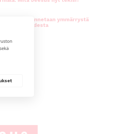
rhiala: Mitä Jeesus nyt tekisi?
kirkossa rakennetaan ymmärrystä
n moninaisuudesta
vuston
 sekä
ukset