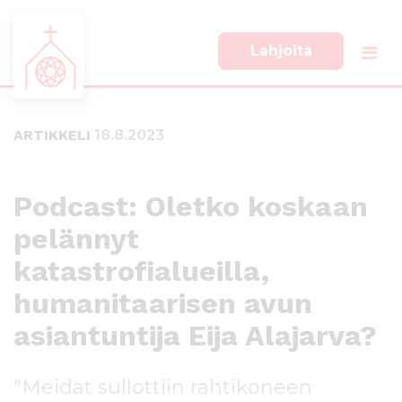
Lahjoita
S
S
i
i
i
i
ARTIKKELI
18.8.2023
r
r
r
r
y
y
s
a
Podcast: Oletko koskaan
u
l
pelännyt
o
a
r
p
katastrofialueilla,
a
a
a
l
humanitaarisen avun
n
k
asiantuntija Eija Alajarva?
s
k
i
i
s
i
"Meidät sullottiin rahtikoneen
ä
n