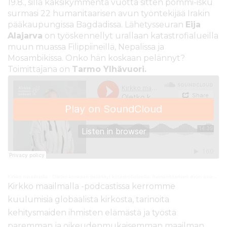
19.8., sillä kaksikymmentä vuotta sitten pommi-isku
surmasi 22 humanitaarisen avun työntekijää Irakin
pääkaupungissa Bagdadissa. Lähetysseuran
Eija
Alajarva
on työskennellyt urallaan katastrofialueilla
muun muassa Filippiineillä, Nepalissa ja
Mosambikissa. Onko hän koskaan pelännyt?
Toimittajana on
Tarmo Ylhävuori.
Kirkko maailmalla
·
Oletko koskaan pelännyt katastrofialueilla, humanitaarisen avun asiantuntija Eija Alajarva?
Kirkko maailmalla -podcastissa kerromme
kuulumisia globaalista kirkosta, tarinoita
kehitysmaiden ihmisten elämästä ja työstä
paremman ja oikeudenmukaisemman maailman