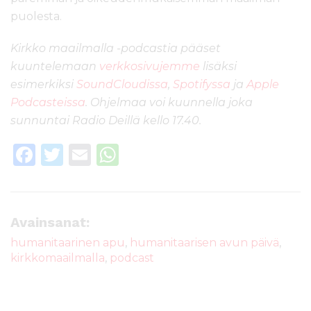
puolesta.
Kirkko maailmalla -podcastia pääset
kuuntelemaan
verkkosivujemme
lisäksi
esimerkiksi
SoundCloudissa
,
Spotifyssa
ja
Apple
Podcasteissa
. Ohjelmaa voi kuunnella joka
sunnuntai Radio Deillä kello 17.40.
F
T
E
W
a
w
m
h
c
it
ai
a
e
te
l
ts
Avainsanat:
b
r
A
humanitaarinen apu
,
humanitaarisen avun päivä
,
kirkkomaailmalla
,
podcast
o
p
o
p
k