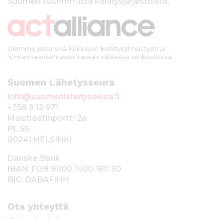
Suomen suurimmista kehitysjärjestöistä.
k
i
Olemme jäsenenä kirkkojen kehitysyhteistyön ja
humanitaarisen avun kansainvälisessä verkostossa.
Suomen Lähetysseura
info@suomenlahetysseura.fi
+358 9 12 971
Maistraatinportti 2a
PL 56
00241 HELSINKI
Danske Bank
IBAN: FI38 8000 1400 1611 30
BIC: DABAFIHH
Ota yhteyttä