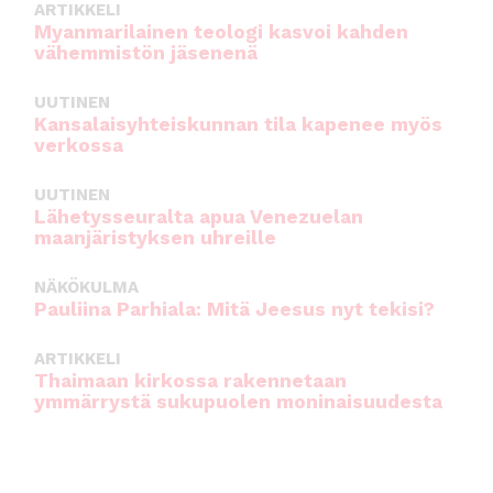
ARTIKKELI
Myanmarilainen teologi kasvoi kahden
vähemmistön jäsenenä
UUTINEN
Kansalaisyhteiskunnan tila kapenee myös
verkossa
UUTINEN
Lähetysseuralta apua Venezuelan
maanjäristyksen uhreille
NÄKÖKULMA
Pauliina Parhiala: Mitä Jeesus nyt tekisi?
ARTIKKELI
Thaimaan kirkossa rakennetaan
ymmärrystä sukupuolen moninaisuudesta