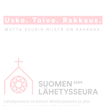
A
l
a
p
a
l
k
Lähetysseura on kirkon lähetysjärjestö ja yksi