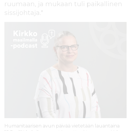
ruumaan, ja mukaan tuli paikallinen
l
t
sissijohtaja."
ö
ö
n
Humanitaarisen avun päivää vietetään lauantaina