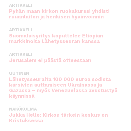
ARTIKKELI
Pyhän maan kirkon ruokakurssi yhdisti
ruuanlaiton ja henkisen hyvinvoinnin
ARTIKKELI
Suomalaisyritys koputtelee Etiopian
markkinoita Lähetysseuran kanssa
ARTIKKELI
Jerusalem ei päästä otteestaan
UUTINEN
Lähetysseuralta 100 000 euroa sodista
kärsivien auttamiseen Ukrainassa ja
Gazassa – myös Venezuelassa avustustyö
käynnissä
NÄKÖKULMA
Jukka Helle: Kirkon tärkein keskus on
Kristuksessa