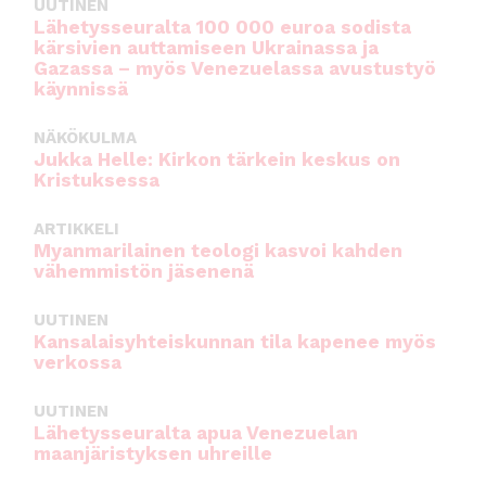
UUTINEN
Lähetysseuralta 100 000 euroa sodista
kärsivien auttamiseen Ukrainassa ja
Gazassa – myös Venezuelassa avustustyö
käynnissä
NÄKÖKULMA
Jukka Helle: Kirkon tärkein keskus on
Kristuksessa
ARTIKKELI
Myanmarilainen teologi kasvoi kahden
vähemmistön jäsenenä
UUTINEN
Kansalaisyhteiskunnan tila kapenee myös
verkossa
UUTINEN
Lähetysseuralta apua Venezuelan
maanjäristyksen uhreille