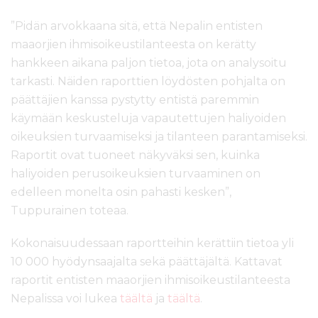
”Pidän arvokkaana sitä, että Nepalin entisten
maaorjien ihmisoikeustilanteesta on kerätty
hankkeen aikana paljon tietoa, jota on analysoitu
tarkasti. Näiden raporttien löydösten pohjalta on
päättäjien kanssa pystytty entistä paremmin
käymään keskusteluja vapautettujen haliyoiden
oikeuksien turvaamiseksi ja tilanteen parantamiseksi.
Raportit ovat tuoneet näkyväksi sen, kuinka
haliyoiden perusoikeuksien turvaaminen on
edelleen monelta osin pahasti kesken”,
Tuppurainen toteaa.
Kokonaisuudessaan raportteihin kerättiin tietoa yli
10 000 hyödynsaajalta sekä päättäjältä. Kattavat
raportit entisten maaorjien ihmisoikeustilanteesta
Nepalissa voi lukea
täältä
ja
täältä
.