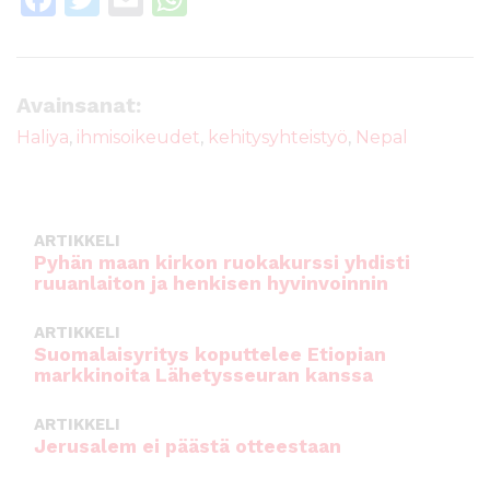
a
w
m
h
c
it
ai
a
e
te
l
ts
Avainsanat:
b
r
A
Haliya
,
ihmisoikeudet
,
kehitysyhteistyö
,
Nepal
o
p
o
p
k
ARTIKKELI
Pyhän maan kirkon ruokakurssi yhdisti
ruuanlaiton ja henkisen hyvinvoinnin
ARTIKKELI
Suomalaisyritys koputtelee Etiopian
markkinoita Lähetysseuran kanssa
ARTIKKELI
Jerusalem ei päästä otteestaan