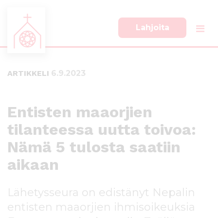
Lahjoita
S
S
i
i
i
i
ARTIKKELI
6.9.2023
r
r
r
r
y
y
s
a
Entisten maaorjien
u
l
tilanteessa uutta toivoa:
o
a
r
p
Nämä 5 tulosta saatiin
a
a
a
l
aikaan
n
k
s
k
Lähetysseura on edistänyt Nepalin
i
i
s
i
entisten maaorjien ihmisoikeuksia
ä
n