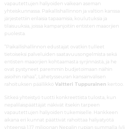
vapautettujen haliyoiden vaikean aseman
yhteiskunnassa. Paikallishallinnon ja valtion kanssa
järjestettiin erilaisia tapaamisia, koulutuksia ja
tilaisuuksia, joissa kampanjoitiin entisten maaorjien
puolesta.
”Paikallishallinnon edustajat ovatkin tulleet
tietoiseksi palveluiden saatavuusongelmista sekä
entisten maaorjien kohtaamasta syrjinnästä, ja he
ovat pystyneet paremmin budjetoimaan näihin
asioihin rahaa”, Lähetysseuran kansainvälisen
rahoituksen päällikkö
Valtteri Tuppurainen
kertoo.
Sitkeä yhteistyö tuotti konkreettista tulosta, kun
nepalilaispäättäjät näkivät itsekin tarpeen
vapautettujen haliyoiden tukemiselle. Hankkeen
aikana eri kunnat päättivät rahoittaa haliyatyötä
yhteensä 1,17 miljoonan Nepalin rupian summalla (yli