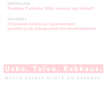
NÄKÖKULMA
Pauliina Parhiala: Mitä Jeesus nyt tekisi?
ARTIKKELI
Thaimaan kirkossa rakennetaan
ymmärrystä sukupuolen moninaisuudesta
A