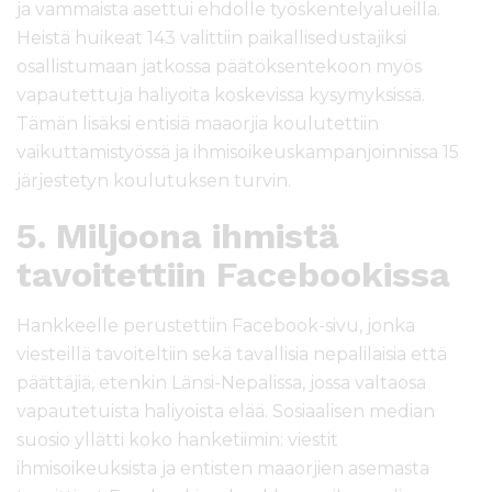
ja vammaista asettui ehdolle työskentelyalueilla.
Heistä huikeat 143 valittiin paikallisedustajiksi
osallistumaan jatkossa päätöksentekoon myös
vapautettuja haliyoita koskevissa kysymyksissä.
Tämän lisäksi entisiä maaorjia koulutettiin
vaikuttamistyössä ja ihmisoikeuskampanjoinnissa 15
järjestetyn koulutuksen turvin.
5. Miljoona ihmistä
tavoitettiin Facebookissa
Hankkeelle perustettiin Facebook-sivu, jonka
viesteillä tavoiteltiin sekä tavallisia nepalilaisia että
päättäjiä, etenkin Länsi-Nepalissa, jossa valtaosa
vapautetuista haliyoista elää. Sosiaalisen median
suosio yllätti koko hanketiimin: viestit
ihmisoikeuksista ja entisten maaorjien asemasta