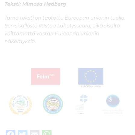
Teksti: Mimosa Hedberg
Tämä teksti on tuotettu Euroopan unionin tuella.
Sen sisällöstä vastaa Lähetysseura, eikä sisältö
välttämättä vastaa Euroopan unionin
näkemyksiä.
F
T
E
W