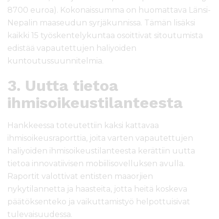
8700 euroa). Kokonaissumma on huomattava Länsi-
Nepalin maaseudun syrjäkunnissa. Tämän lisäksi
kaikki 15 työskentelykuntaa osoittivat sitoutumista
edistää vapautettujen haliyoiden
kuntoutussuunnitelmia.
3. Uutta tietoa
ihmisoikeustilanteesta
Hankkeessa toteutettiin kaksi kattavaa
ihmisoikeusraporttia, joita varten vapautettujen
haliyoiden ihmisoikeustilanteesta kerättiin uutta
tietoa innovatiivisen mobiilisovelluksen avulla.
Raportit valottivat entisten maaorjien
nykytilannetta ja haasteita, jotta heitä koskeva
päätöksenteko ja vaikuttamistyö helpottuisivat
tulevaisuudessa.