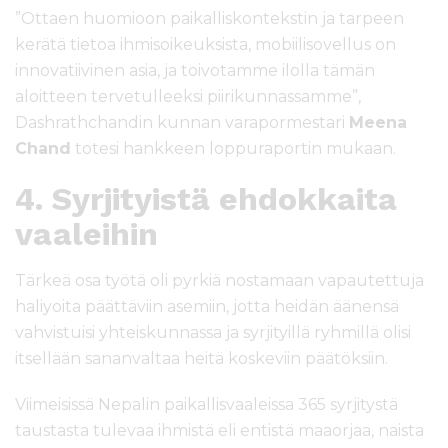
”Ottaen huomioon paikalliskontekstin ja tarpeen
kerätä tietoa ihmisoikeuksista, mobiilisovellus on
innovatiivinen asia, ja toivotamme ilolla tämän
aloitteen tervetulleeksi piirikunnassamme”,
Dashrathchandin kunnan varapormestari
Meena
Chand
totesi hankkeen loppuraportin mukaan.
4. Syrjityistä ehdokkaita
vaaleihin
Tärkeä osa työtä oli pyrkiä nostamaan vapautettuja
haliyoita päättäviin asemiin, jotta heidän äänensä
vahvistuisi yhteiskunnassa ja syrjityillä ryhmillä olisi
itsellään sananvaltaa heitä koskeviin päätöksiin.
Viimeisissä Nepalin paikallisvaaleissa 365 syrjitystä
taustasta tulevaa ihmistä eli entistä maaorjaa, naista