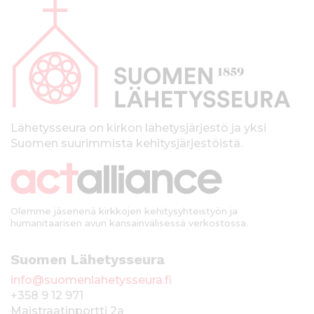
l
a
p
a
l
k
Lähetysseura on kirkon lähetysjärjestö ja yksi
Suomen suurimmista kehitysjärjestöistä.
k
i
Olemme jäsenenä kirkkojen kehitysyhteistyön ja
humanitaarisen avun kansainvälisessä verkostossa.
Suomen Lähetysseura
info@suomenlahetysseura.fi
+358 9 12 971
Maistraatinportti 2a