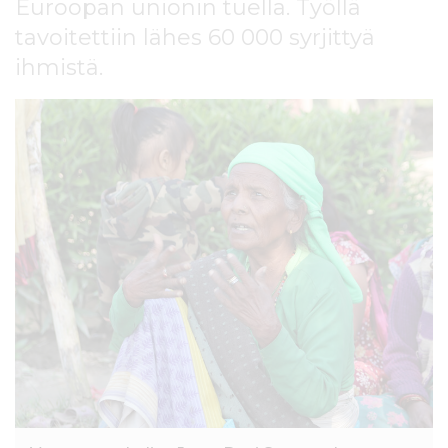
Euroopan unionin tuella. Työllä
l
t
tavoitettiin lähes 60 000 syrjittyä
ö
ihmistä.
ö
n