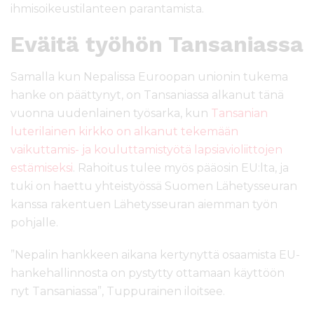
ihmisoikeustilanteen parantamista.
Eväitä työhön Tansaniassa
Samalla kun Nepalissa Euroopan unionin tukema
hanke on päättynyt, on Tansaniassa alkanut tänä
vuonna uudenlainen työsarka, kun
Tansanian
luterilainen kirkko on alkanut tekemään
vaikuttamis- ja kouluttamistyötä lapsiavioliittojen
estämiseksi
. Rahoitus tulee myös pääosin EU:lta, ja
tuki on haettu yhteistyössä Suomen Lähetysseuran
kanssa rakentuen Lähetysseuran aiemman työn
pohjalle.
”Nepalin hankkeen aikana kertynyttä osaamista EU-
hankehallinnosta on pystytty ottamaan käyttöön
nyt Tansaniassa”, Tuppurainen iloitsee.