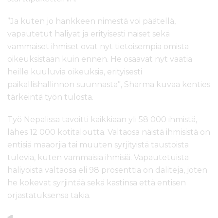
”Ja kuten jo hankkeen nimestä voi päätellä,
vapautetut haliyat ja erityisesti naiset sekä
vammaiset ihmiset ovat nyt tietoisempia omista
oikeuksistaan ​​kuin ennen. He osaavat nyt vaatia
heille kuuluvia oikeuksia, erityisesti
paikallishallinnon suunnasta”, Sharma kuvaa kenties
tärkeintä työn tulosta.
Työ Nepalissa tavoitti kaikkiaan yli 58 000 ihmistä,
lähes 12 000 kotitaloutta. Valtaosa näistä ihmisistä on
entisiä maaorjia tai muuten syrjityistä taustoista
tulevia, kuten vammaisia ihmisiä. Vapautetuista
haliyoista valtaosa eli 98 prosenttia on daliteja, joten
he kokevat syrjintää sekä kastinsa että entisen
orjastatuksensa takia.