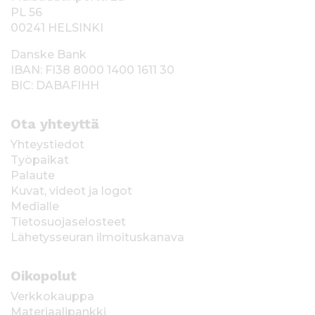
PL 56
00241 HELSINKI
Danske Bank
IBAN: FI38 8000 1400 1611 30
BIC: DABAFIHH
Ota yhteyttä
Yhteystiedot
Työpaikat
Palaute
Kuvat, videot ja logot
Medialle
Tietosuojaselosteet
Lähetysseuran ilmoituskanava
Oikopolut
Verkkokauppa
Materiaalipankki