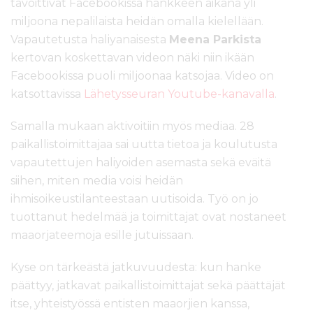
tavoittivat Facebookissa hankkeen aikana yli
miljoona nepalilaista heidän omalla kielellään.
Vapautetusta haliyanaisesta
Meena Parkista
kertovan koskettavan videon näki niin ikään
Facebookissa puoli miljoonaa katsojaa. Video on
katsottavissa
Lähetysseuran Youtube-kanavalla
.
Samalla mukaan aktivoitiin myös mediaa. 28
paikallistoimittajaa sai uutta tietoa ja koulutusta
vapautettujen haliyoiden asemasta sekä eväitä
siihen, miten media voisi heidän
ihmisoikeustilanteestaan uutisoida. Työ on jo
tuottanut hedelmää ja toimittajat ovat nostaneet
maaorjateemoja esille jutuissaan.
Kyse on tärkeästä jatkuvuudesta: kun hanke
päättyy, jatkavat paikallistoimittajat sekä päättäjät
itse, yhteistyössä entisten maaorjien kanssa,