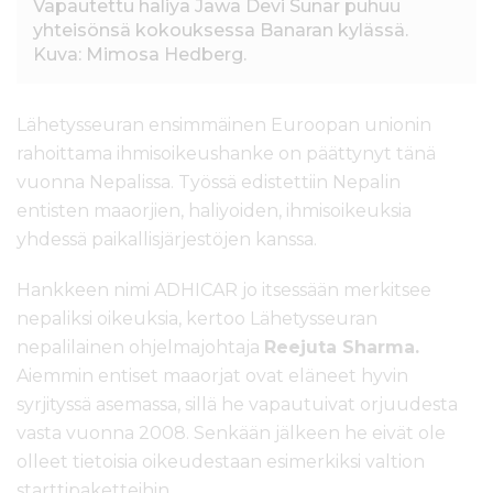
Vapautettu haliya Jawa Devi Sunar puhuu
yhteisönsä kokouksessa Banaran kylässä.
Kuva: Mimosa Hedberg.
Lähetysseuran ensimmäinen Euroopan unionin
rahoittama ihmisoikeushanke on päättynyt tänä
vuonna Nepalissa. Työssä edistettiin Nepalin
entisten maaorjien, haliyoiden, ihmisoikeuksia
yhdessä paikallisjärjestöjen kanssa.
Hankkeen nimi ADHICAR jo itsessään merkitsee
nepaliksi oikeuksia, kertoo Lähetysseuran
nepalilainen ohjelmajohtaja
Reejuta Sharma.
Aiemmin entiset maaorjat ovat eläneet hyvin
syrjityssä asemassa, sillä he vapautuivat orjuudesta
vasta vuonna 2008. Senkään jälkeen he eivät ole
olleet tietoisia oikeudestaan esimerkiksi valtion
starttipaketteihin.