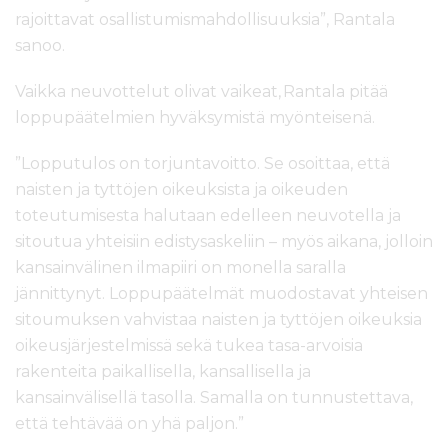
rajoittavat osallistumismahdollisuuksia”, Rantala
sanoo.
Vaikka neuvottelut olivat vaikeat, Rantala pitää
loppupäätelmien hyväksymistä myönteisenä.
”Lopputulos on torjuntavoitto. Se osoittaa, että
naisten ja tyttöjen oikeuksista ja oikeuden
toteutumisesta halutaan edelleen neuvotella ja
sitoutua yhteisiin edistysaskeliin – myös aikana, jolloin
kansainvälinen ilmapiiri on monella saralla
jännittynyt. Loppupäätelmät muodostavat yhteisen
sitoumuksen vahvistaa naisten ja tyttöjen oikeuksia
oikeusjärjestelmissä sekä tukea tasa-arvoisia
rakenteita paikallisella, kansallisella ja
kansainvälisellä tasolla. Samalla on tunnustettava,
että tehtävää on yhä paljon.”