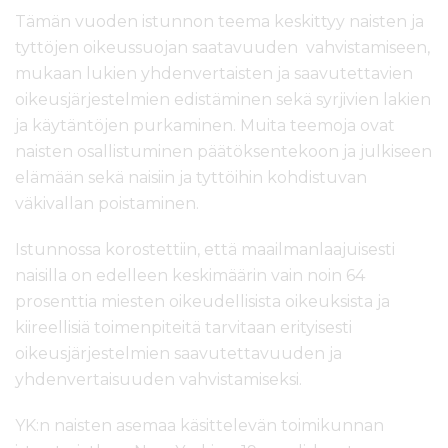
Tämän vuoden istunnon teema keskittyy naisten ja
tyttöjen oikeussuojan saatavuuden vahvistamiseen,
mukaan lukien yhdenvertaisten ja saavutettavien
oikeusjärjestelmien edistäminen sekä syrjivien lakien
ja käytäntöjen purkaminen. Muita teemoja ovat
naisten osallistuminen päätöksentekoon ja julkiseen
elämään sekä naisiin ja tyttöihin kohdistuvan
väkivallan poistaminen.
Istunnossa korostettiin, että maailmanlaajuisesti
naisilla on edelleen keskimäärin vain noin 64
prosenttia miesten oikeudellisista oikeuksista ja
kiireellisiä toimenpiteitä tarvitaan erityisesti
oikeusjärjestelmien saavutettavuuden ja
yhdenvertaisuuden vahvistamiseksi.
YK:n naisten asemaa käsittelevän toimikunnan