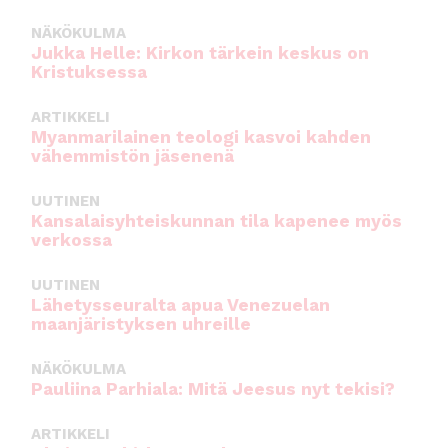
NÄKÖKULMA
Jukka Helle: Kirkon tärkein keskus on
Kristuksessa
ARTIKKELI
Myanmarilainen teologi kasvoi kahden
vähemmistön jäsenenä
UUTINEN
Kansalaisyhteiskunnan tila kapenee myös
verkossa
UUTINEN
Lähetysseuralta apua Venezuelan
maanjäristyksen uhreille
NÄKÖKULMA
Pauliina Parhiala: Mitä Jeesus nyt tekisi?
ARTIKKELI