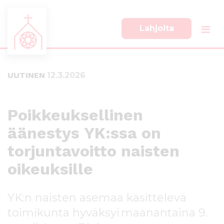
Lahjoita
S
S
i
i
i
i
UUTINEN
12.3.2026
r
r
r
r
y
y
s
a
Poikkeuksellinen
u
l
äänestys YK:ssa on
o
a
r
p
torjuntavoitto naisten
a
a
a
l
oikeuksille
n
k
s
k
YK:n naisten asemaa käsittelevä
i
i
s
i
toimikunta hyväksyi maanantaina 9.
ä
n