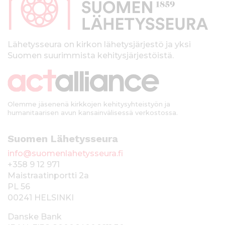
a
l
k
Lähetysseura on kirkon lähetysjärjestö ja yksi
Suomen suurimmista kehitysjärjestöistä.
k
i
Olemme jäsenenä kirkkojen kehitysyhteistyön ja
humanitaarisen avun kansainvälisessä verkostossa.
Suomen Lähetysseura
info@suomenlahetysseura.fi
+358 9 12 971
Maistraatinportti 2a
PL 56
00241 HELSINKI
Danske Bank