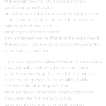
Yhdysvaltain nykyhallinto jatkoi pyrkimyksiä
rajoittaa naisten ja tyttöjen
ihmisoikeuksien toteutumista neuvotteluprosessin
aikana. Yhdysvaltojen toimintaa pidetään osana
laajempaa diplomaattista
kampanjaa sääntöperustaisen
maailmanjärjestyksen ja yhteistyön heikentämiseksi.
Yhdysvallat on viime vuosina vetäytynyt useista YK:n
toimistoista ja virastoista.
”Tänä vuonna osa kansalaisyhteiskunnan edustajista
ei päässyt paikalle New Yorkiin, koska he eivät
saaneet viisumia. Ongelmia on ollut aiemminkin,
mutta nyt viisumeja evätään henkilöiltä, joilla
aiemmin ei ole ollut ongelmia. Osa
kansalaisyhteiskunnan toimijoista myös boikotoi
matkustamista Yhdysvaltoihin. Myös
kansalaisyhteiskunnan vähenevät resurssit