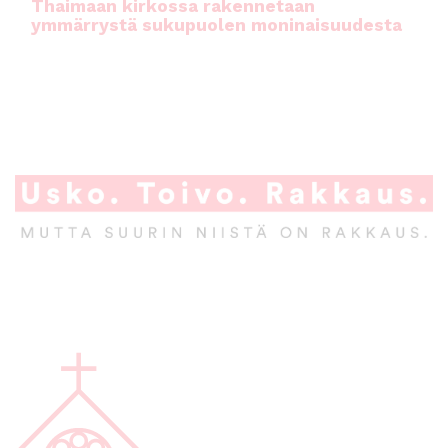
Thaimaan kirkossa rakennetaan
ymmärrystä sukupuolen moninaisuudesta
A
l
a
p