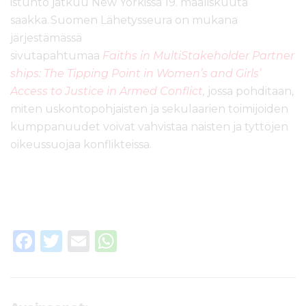
istunto jatkuu New Yorkissa 19. maaliskuuta
saakka. Suomen Lähetysseura on mukana
järjestämässä
sivutapahtumaa
Faiths in MultiStakeholder Partner
ships: The Tipping Point in Women’s and Girls’
Access to Justice in Armed Conflict
,
jossa pohditaan,
miten uskontopohjaisten ja sekulaarien toimijoiden
kumppanuudet voivat vahvistaa naisten ja tyttöjen
oikeussuojaa konflikteissa.
F
T
E
W
a
w
m
h
c
it
ai
a