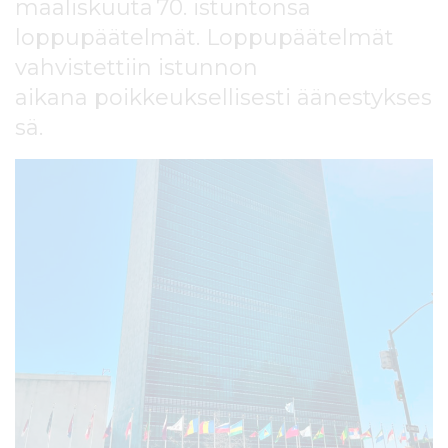
maaliskuuta 70. istuntonsa
l
t
loppupäätelmät. Loppupäätelmät
ö
vahvistettiin istunnon
ö
aikana poikkeuksellisesti äänestykses
n
sä.