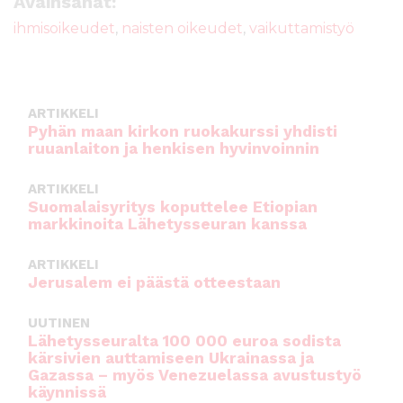
e
te
l
ts
Avainsanat:
b
r
A
ihmisoikeudet
,
naisten oikeudet
,
vaikuttamistyö
o
p
o
p
k
ARTIKKELI
Pyhän maan kirkon ruokakurssi yhdisti
ruuanlaiton ja henkisen hyvinvoinnin
ARTIKKELI
Suomalaisyritys koputtelee Etiopian
markkinoita Lähetysseuran kanssa
ARTIKKELI
Jerusalem ei päästä otteestaan
UUTINEN
Lähetysseuralta 100 000 euroa sodista
kärsivien auttamiseen Ukrainassa ja
Gazassa – myös Venezuelassa avustustyö
käynnissä