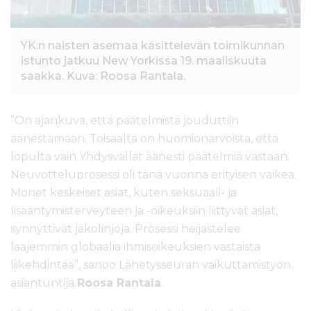
YK:n naisten asemaa käsittelevän toimikunnan
istunto jatkuu New Yorkissa 19. maaliskuuta
saakka. Kuva: Roosa Rantala.
”On ajankuva, että päätelmistä jouduttiin
äänestämään. Toisaalta on huomionarvoista, että
lopulta vain Yhdysvallat äänesti päätelmiä vastaan.
Neuvotteluprosessi oli tänä vuonna erityisen vaikea.
Monet keskeiset asiat, kuten seksuaali- ja
lisääntymisterveyteen ja -oikeuksiin liittyvät asiat,
synnyttivät jakolinjoja. Prosessi heijastelee
laajemmin globaalia ihmisoikeuksien vastaista
liikehdintää”, sanoo Lähetysseuran vaikuttamistyön
asiantuntija
Roosa Rantala
.