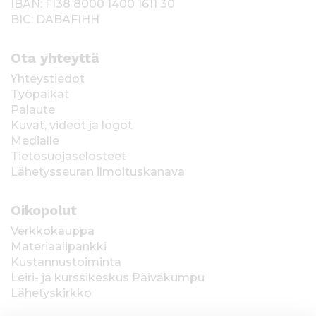
IBAN: FI38 8000 1400 1611 30
BIC: DABAFIHH
Ota yhteyttä
Yhteystiedot
Työpaikat
Palaute
Kuvat, videot ja logot
Medialle
Tietosuojaselosteet
Lähetysseuran ilmoituskanava
Oikopolut
Verkkokauppa
Materiaalipankki
Kustannustoiminta
Leiri- ja kurssikeskus Päiväkumpu
Lähetyskirkko