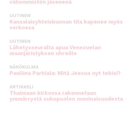
vähemmistön jäsenenä
UUTINEN
Kansalaisyhteiskunnan tila kapenee myös
verkossa
UUTINEN
Lähetysseuralta apua Venezuelan
maanjäristyksen uhreille
NÄKÖKULMA
Pauliina Parhiala: Mitä Jeesus nyt tekisi?
ARTIKKELI
Thaimaan kirkossa rakennetaan
ymmärrystä sukupuolen moninaisuudesta