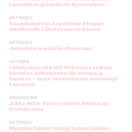
ruuanlaiton ja henkisen hyvinvoinnin
ARTIKKELI
Suomalaisyritys koputtelee Etiopian
markkinoita Lähetysseuran kanssa
ARTIKKELI
Jerusalem ei päästä otteestaan
UUTINEN
Lähetysseuralta 100 000 euroa sodista
kärsivien auttamiseen Ukrainassa ja
Gazassa – myös Venezuelassa avustustyö
käynnissä
NÄKÖKULMA
Jukka Helle: Kirkon tärkein keskus on
Kristuksessa
ARTIKKELI
Myanmarilainen teologi kasvoi kahden