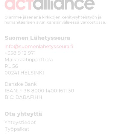
i
Olemme jäsenenä kirkkojen kehitysyhteistyön ja
humanitaarisen avun kansainvälisessä verkostossa.
Suomen Lähetysseura
info@suomenlahetysseura.fi
+358 9 12 971
Maistraatinportti 2a
PL 56
00241 HELSINKI
Danske Bank
IBAN: FI38 8000 1400 1611 30
BIC: DABAFIHH
Ota yhteyttä
Yhteystiedot
Työpaikat