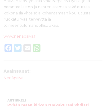
Bolivian lapsityöläisiä sekä Nepalissa työtä, joka
parantaa lasten ja naisten asemaa sekä auttaa
kokonaisia yhteisöjä kohentamaan koulutusta,
ruokaturvaa, terveyttä ja
toimeentulomahdollisuuksia.
www.nenapaiva.fi
F
T
E
W
a
w
m
h
c
it
ai
a
e
te
l
ts
Avainsanat:
b
r
A
Nenäpäivä
o
p
o
p
k
ARTIKKELI
Pyhän maan kirkon ruokakurssi yhdisti