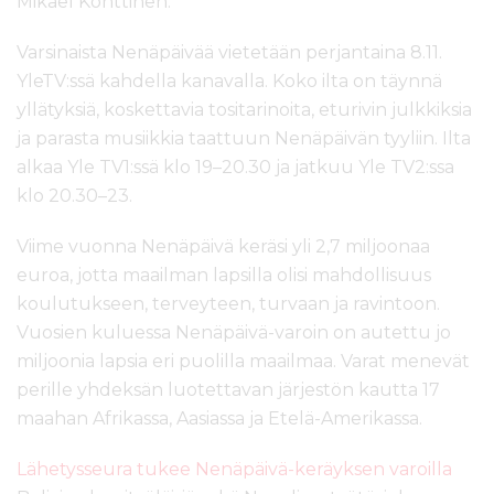
Mikael Konttinen.
Varsinaista Nenäpäivää vietetään perjantaina 8.11.
YleTV:ssä kahdella kanavalla. Koko ilta on täynnä
yllätyksiä, koskettavia tositarinoita, eturivin julkkiksia
ja parasta musiikkia taattuun Nenäpäivän tyyliin. Ilta
alkaa Yle TV1:ssä klo 19–20.30 ja jatkuu Yle TV2:ssa
klo 20.30–23.
Viime vuonna Nenäpäivä keräsi yli 2,7 miljoonaa
euroa, jotta maailman lapsilla olisi mahdollisuus
koulutukseen, terveyteen, turvaan ja ravintoon.
Vuosien kuluessa Nenäpäivä-varoin on autettu jo
miljoonia lapsia eri puolilla maailmaa. Varat menevät
perille yhdeksän luotettavan järjestön kautta 17
maahan Afrikassa, Aasiassa ja Etelä-Amerikassa.
Lähetysseura tukee Nenäpäivä-keräyksen varoilla