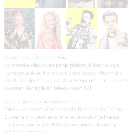
l
t
ö
ö
n
Suomen suurin ja hauskin
hyväntekeväisyyskampanja piristää jälleen syksyä.
Kampanja alkaa Nenäpäivä sirkuksessa -ohjelmalla
24.10. ja huipentuu erilaisten tempausten merkeissä
suoraan Nenäpäivän lähetykseen 8.11.
Sirkus Finlandia vie koko perheen
mielikuvitusmatkalle 24.10. klo 19–20.30 Yle TV1:ssä.
Suorana sirkusteltasta lähetettävässä ohjelmassa
ovat mukana myös Heikki Nousiainen, Diandra ja