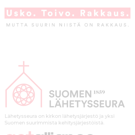
A
l
a
p
a
l
k
Lähetysseura on kirkon lähetysjärjestö ja yksi
Suomen suurimmista kehitysjärjestöistä.
k