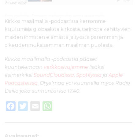
Kirkko maailmalla
·
Botswanan luterilainen kirkko luottaa vapaaehtoisiin
Kirkko maailmalla -podcastissa kerromme
kuulumisia globaalista kirkosta, tarinoita kehittyvien
maiden ihmisten elämästä ja työstä paremman ja
oikeudenmukaisemman maailman puolesta.
Kirkko maailmalla -podcastia pääset
kuuntelemaan
verkkosivujemme
lisäksi
esimerkiksi
SoundCloudissa
,
Spotifyssa
ja
Apple
Podcasteissa
.
Ohjelmaa voi kuunnella myös Radio
Deillä joka sunnuntai klo 17.40.
F
T
E
W
a
w
m
h
c
it
ai
a
e
te
l
ts
Avainsanat: