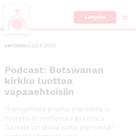
Lahjoita
S
S
i
i
i
i
ARTIKKELI
23.6.2022
r
r
r
r
y
y
s
a
Podcast: Botswanan
u
l
kirkko luottaa
o
a
r
p
vapaaehtoisiin
a
a
a
l
n
k
"Hengellistä puolta elämästä ei
s
k
eroteta aineellisesta puolesta.
i
i
s
i
Jumala on läsnä koko elämässä",
ä
n