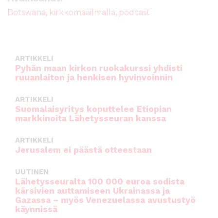
b
r
A
Botswana
,
kirkkomaailmalla
,
podcast
o
p
o
p
k
ARTIKKELI
Pyhän maan kirkon ruokakurssi yhdisti
ruuanlaiton ja henkisen hyvinvoinnin
ARTIKKELI
Suomalaisyritys koputtelee Etiopian
markkinoita Lähetysseuran kanssa
ARTIKKELI
Jerusalem ei päästä otteestaan
UUTINEN
Lähetysseuralta 100 000 euroa sodista
kärsivien auttamiseen Ukrainassa ja
Gazassa – myös Venezuelassa avustustyö
käynnissä