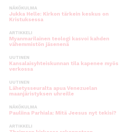
NÄKÖKULMA
Jukka Helle: Kirkon tärkein keskus on
Kristuksessa
ARTIKKELI
Myanmarilainen teologi kasvoi kahden
vähemmistön jäsenenä
UUTINEN
Kansalaisyhteiskunnan tila kapenee myös
verkossa
UUTINEN
Lähetysseuralta apua Venezuelan
maanjäristyksen uhreille
NÄKÖKULMA
Pauliina Parhiala: Mitä Jeesus nyt tekisi?
ARTIKKELI