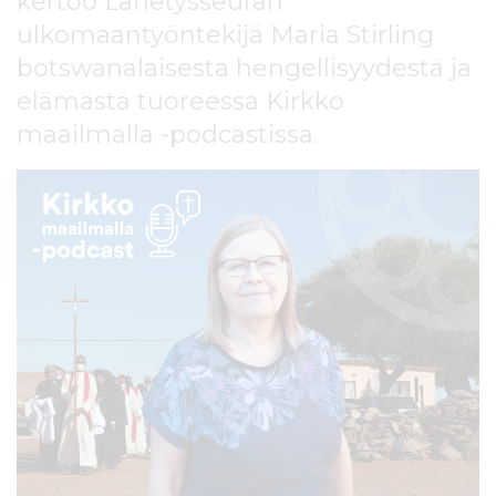
kertoo Lähetysseuran
l
ulkomaantyöntekijä Maria Stirling
t
ö
botswanalaisesta hengellisyydestä ja
ö
elämästä tuoreessa Kirkko
n
maailmalla -podcastissa.