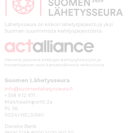
a
l
k
Lähetysseura on kirkon lähetysjärjestö ja yksi
Suomen suurimmista kehitysjärjestöistä.
k
i
Olemme jäsenenä kirkkojen kehitysyhteistyön ja
humanitaarisen avun kansainvälisessä verkostossa.
Suomen Lähetysseura
info@suomenlahetysseura.fi
+358 9 12 971
Maistraatinportti 2a
PL 56
00241 HELSINKI
Danske Bank
IBAN: FI38 8000 1400 1611 30