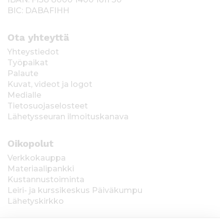
BIC: DABAFIHH
Ota yhteyttä
Yhteystiedot
Työpaikat
Palaute
Kuvat, videot ja logot
Medialle
Tietosuojaselosteet
Lähetysseuran ilmoituskanava
Oikopolut
Verkkokauppa
Materiaalipankki
Kustannustoiminta
Leiri- ja kurssikeskus Päiväkumpu
Lähetyskirkko