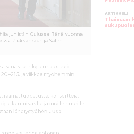
Pauliina Pa
ARTIKKELI
Thaimaan 
sukupuole
lia juhlittiin Oulussa. Tänä vuonna
dessä Pieksämäen ja Salon
käisenä viikonloppuna pääosin
 20.–21.5. ja viikkoa myöhemmin
, raamattuopetusta, konsertteja,
ippikouluikäisille ja muille nuorille.
ataan lähetystyöhön uusia
 sinne voi tehdä antoisan