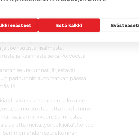
 intoa
aikki evästeet
Estä kaikki
Evästeaset
jestävätkin juhlille bussiretkiä muun
 ja Joensuusta, Iisalmesta,
urusta ja Kaarinasta sekä Porvoosta.
nnan seurakunnat järjestävät
ilun pari tunnin automatkan päässä
mäelle.
siä yli seurakuntarajojen ja kuulee
työstä, se muistuttaa, että kuulumme
lmanlaajaan kirkkoon. Se innostaa
laisia että meitä työntekijöitä”, kertoo
n Sammonlahden seurakunnan