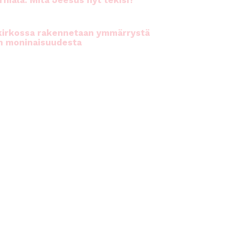
rhiala: Mitä Jeesus nyt tekisi?
kirkossa rakennetaan ymmärrystä
n moninaisuudesta