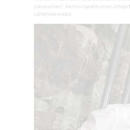
päiväretken”, kertoo tapahtumatuottaja
Lähetysseurasta.