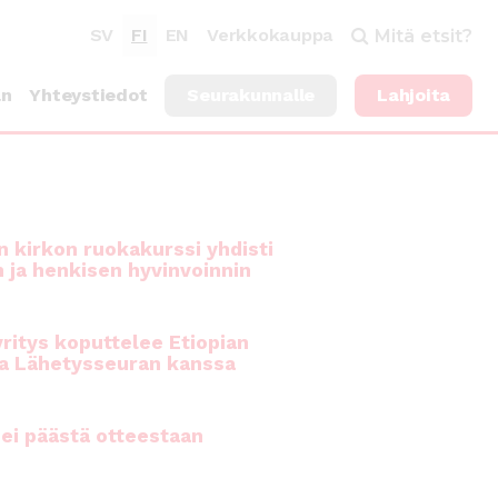
SV
FI
EN
Verkkokauppa
Mitä etsit?
an
Yhteystiedot
Seurakunnalle
Lahjoita
 kirkon ruokakurssi yhdisti
n ja henkisen hyvinvoinnin
ritys koputtelee Etiopian
a Lähetysseuran kanssa
ei päästä otteestaan