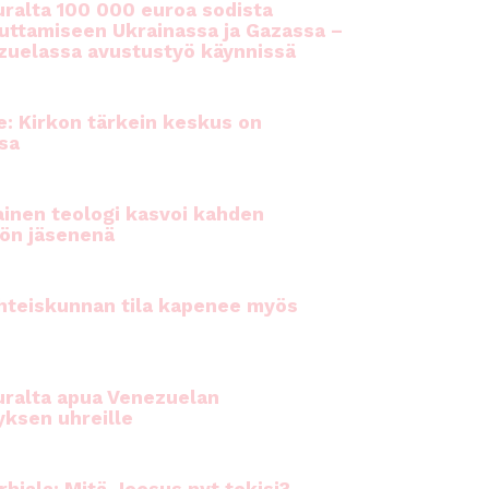
ralta 100 000 euroa sodista
auttamiseen Ukrainassa ja Gazassa –
uelassa avustustyö käynnissä
e: Kirkon tärkein keskus on
sa
inen teologi kasvoi kahden
ön jäsenenä
hteiskunnan tila kapenee myös
ralta apua Venezuelan
yksen uhreille