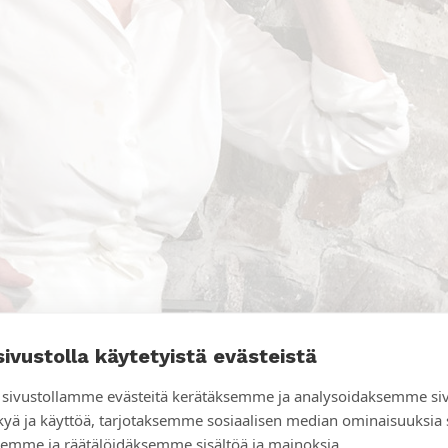
sivustolla käytetyistä evästeistä
sivustollamme evästeitä kerätäksemme ja analysoidaksemme si
kyä ja käyttöä, tarjotaksemme sosiaalisen median ominaisuuksia
etysjuhlilla tutustua myös virtuaalilasien avulla. Leena
emme ja räätälöidäksemme sisältöä ja mainoksia.
a Virve Rissanen.