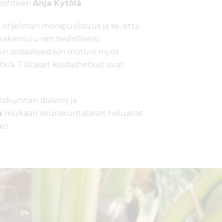
ssihteeri
Anja Kytölä
.
 ohjelman monipuolisuus ja se, että
 rakentuu niin tiedollisesti,
in sosiaalisestikin motivoi myös
tkiä. Tällaiset keidashetket ovat
rakunnan diakoni ja
n
mukaan seurakuntalaiset haluavat
in.