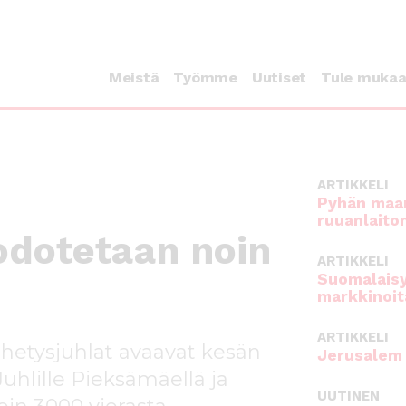
Meistä
Työmme
Uutiset
Tule muka
ARTIKKELI
Pyhän maan
ruuanlaito
 odotetaan noin
ARTIKKELI
Suomalaisy
markkinoit
ARTIKKELI
ähetysjuhlat avaavat kesän
Jerusalem 
uhlille Pieksämäellä ja
UUTINEN