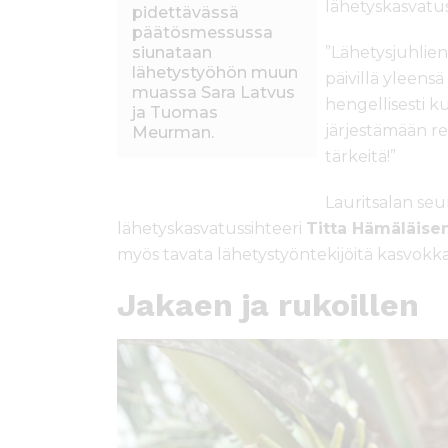
lähetyskasvatu
pidettävässä
päätösmessussa
siunataan
”Lähetysjuhlien
lähetystyöhön muun
päivillä yleensä
muassa Sara Latvus
hengellisesti ku
ja Tuomas
järjestämään re
Meurman.
tärkeitä!”
Lauritsalan seu
lähetyskasvatussihteeri
Titta Hämäläise
myös tavata lähetystyöntekijöitä kasvokka
Jakaen ja rukoillen