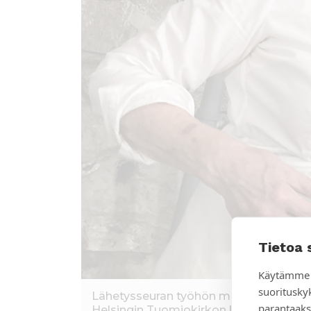
Tietoa 
Käytämme 
suoritusky
Lähetysseuran työhön maailmalla voi Läh
parantaaks
Helsingin Tuomiokirkon kryptassa. Kuv