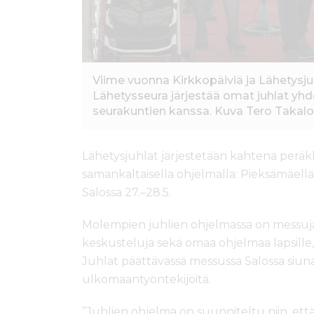
Viime vuonna Kirkkopäiviä ja Lähetysjuh
Lähetysseura järjestää omat juhlat yh
seurakuntien kanssa. Kuva Tero Takalo
Lähetysjuhlat järjestetään kahtena peräk
samankaltaisella ohjelmalla: Pieksämäellä
Salossa 27.–28.5.
Molempien juhlien ohjelmassa on messuja
keskusteluja sekä omaa ohjelmaa lapsille, r
Juhlat päättävässä messussa Salossa siun
ulkomaantyöntekijöitä.
”Juhlien ohjelma on suunniteltu niin, että