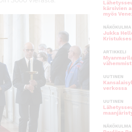
in 3000 vierasta.
Lähetysseu
kärsivien 
myös Venez
NÄKÖKULMA
Jukka Hell
Kristukses
ARTIKKELI
Myanmarila
vähemmist
UUTINEN
Kansalaisy
verkossa
UUTINEN
Lähetysseu
maanjärist
NÄKÖKULMA