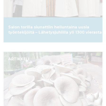
Salon torilla siunattiin helluntaina uusia
työntekijöitä – Lähetysjuhlilla yli 1300 vierasta
ARTIKKELI