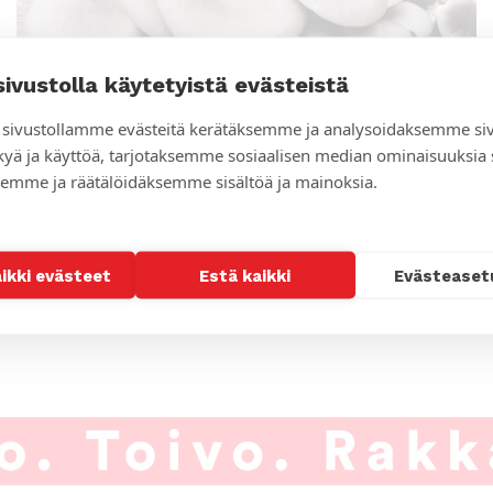
sivustolla käytetyistä evästeistä
sivustollamme evästeitä kerätäksemme ja analysoidaksemme si
kyä ja käyttöä, tarjotaksemme sosiaalisen median ominaisuuksia
emme ja räätälöidäksemme sisältöä ja mainoksia.
Opettele kasvattamaan sieniä jo tänä kesänä
aikki evästeet
Estä kaikki
Evästeaset