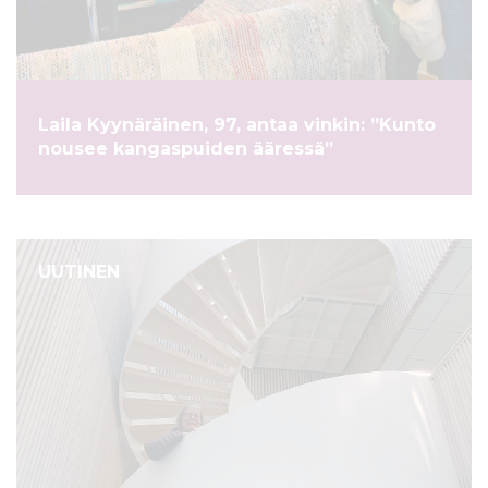
ö
n
Laila Kyynäräinen, 97, antaa vinkin: ”Kunto
nousee kangaspuiden ääressä”
UUTINEN