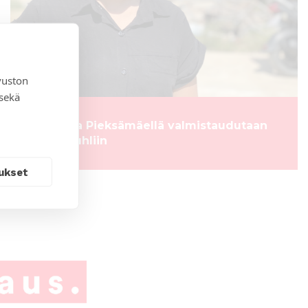
vuston
 sekä
Salossa ja Pieksämäellä valmistaudutaan
Lähetysjuhliin
ukset