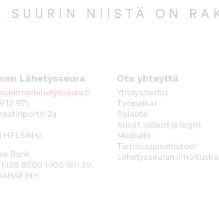
men Lähetysseura
Ota yhteyttä
suomenlahetysseura.fi
Yhteystiedot
9 12 971
Työpaikat
raatinportti 2a
Palaute
Kuvat, videot ja logot
1 HELSINKI
Medialle
Tietosuojaselosteet
ke Bank
Lähetysseuran ilmoitusk
 FI38 8000 1400 1611 30
 DABAFIHH