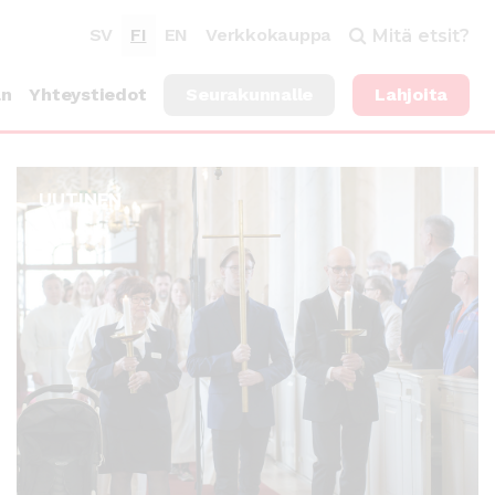
SV
FI
EN
Verkkokauppa
Mitä etsit?
an
Yhteystiedot
Seurakunnalle
Lahjoita
UUTINEN