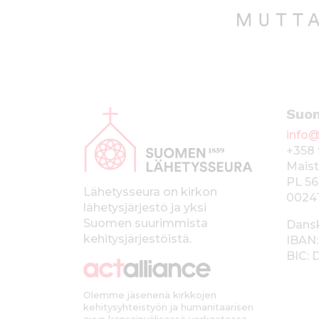
A
Suo
l
info@
a
+358 
p
Maist
PL 56
a
Lähetysseura on kirkon
0024
lähetysjärjestö ja yksi
l
Suomen suurimmista
Dans
k
kehitysjärjestöistä.
IBAN:
BIC:
k
i
Olemme jäsenenä kirkkojen
kehitysyhteistyön ja humanitaarisen