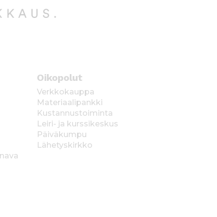
Oikopolut
Verkkokauppa
Materiaalipankki
Kustannustoiminta
Leiri- ja kurssikeskus
Päiväkumpu
Lähetyskirkko
anava