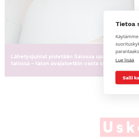
Tietoa 
Käytämme 
suoritusky
parantaaks
Lähetysjuhlat pidetään Salossa upouudessa
Lue lisää
talossa – talon avajaisetkin vasta syksyllä
Salli k