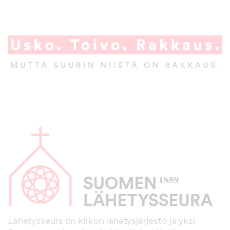
A
l
a
p
a
l
k
Lähetysseura on kirkon lähetysjärjestö ja yksi