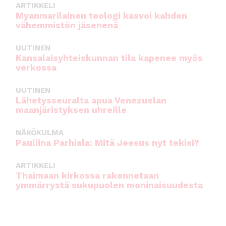
ARTIKKELI
Myanmarilainen teologi kasvoi kahden
vähemmistön jäsenenä
UUTINEN
Kansalaisyhteiskunnan tila kapenee myös
verkossa
UUTINEN
Lähetysseuralta apua Venezuelan
maanjäristyksen uhreille
NÄKÖKULMA
Pauliina Parhiala: Mitä Jeesus nyt tekisi?
ARTIKKELI
Thaimaan kirkossa rakennetaan
ymmärrystä sukupuolen moninaisuudesta