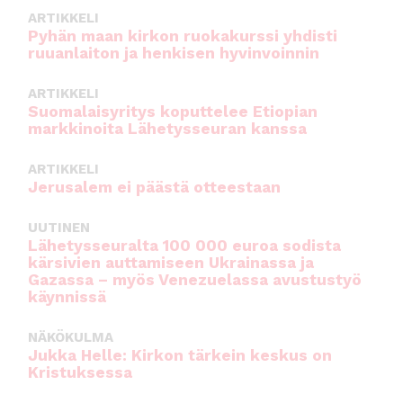
k
ARTIKKELI
Pyhän maan kirkon ruokakurssi yhdisti
ruuanlaiton ja henkisen hyvinvoinnin
ARTIKKELI
Suomalaisyritys koputtelee Etiopian
markkinoita Lähetysseuran kanssa
ARTIKKELI
Jerusalem ei päästä otteestaan
UUTINEN
Lähetysseuralta 100 000 euroa sodista
kärsivien auttamiseen Ukrainassa ja
Gazassa – myös Venezuelassa avustustyö
käynnissä
NÄKÖKULMA
Jukka Helle: Kirkon tärkein keskus on
Kristuksessa