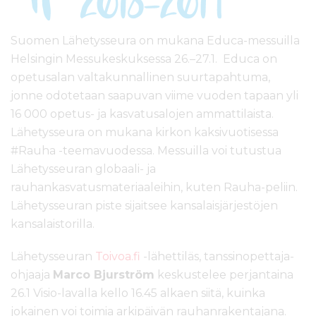
l
t
ö
Suomen Lähetysseura on mukana Educa-messuilla
ö
Helsingin Messukeskuksessa 26.–27.1. Educa on
n
opetusalan valtakunnallinen suurtapahtuma,
jonne odotetaan saapuvan viime vuoden tapaan yli
16 000 opetus- ja kasvatusalojen ammattilaista.
Lähetysseura on mukana kirkon kaksivuotisessa
#Rauha -teemavuodessa. Messuilla voi tutustua
Lähetysseuran globaali- ja
rauhankasvatusmateriaaleihin, kuten Rauha-peliin.
Lähetysseuran piste sijaitsee kansalaisjärjestöjen
kansalaistorilla.
Lähetysseuran
Toivoa.fi
-lähettiläs, tanssinopettaja-
ohjaaja
Marco Bjurström
keskustelee perjantaina
26.1 Visio-lavalla kello 16.45 alkaen siitä, kuinka
jokainen voi toimia arkipäivän rauhanrakentajana.