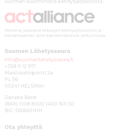
Suomen suurimmista kehitysjärjestöistä.
k
i
Olemme jäsenenä kirkkojen kehitysyhteistyön ja
humanitaarisen avun kansainvälisessä verkostossa.
Suomen Lähetysseura
info@suomenlahetysseura.fi
+358 9 12 971
Maistraatinportti 2a
PL 56
00241 HELSINKI
Danske Bank
IBAN: FI38 8000 1400 1611 30
BIC: DABAFIHH
Ota yhteyttä