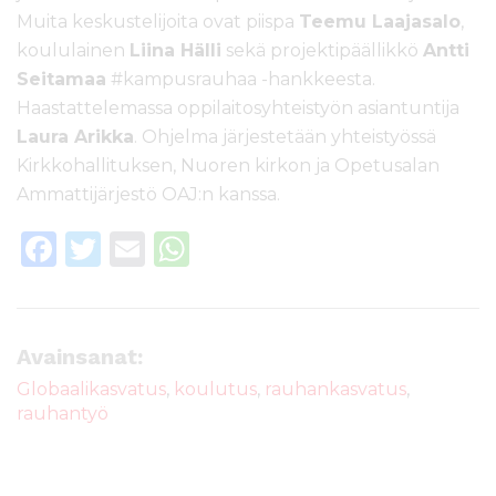
Muita keskustelijoita ovat piispa
Teemu Laajasalo
,
koululainen
Liina Hälli
sekä projektipäällikkö
Antti
Seitamaa
#kampusrauhaa -hankkeesta.
Haastattelemassa oppilaitosyhteistyön asiantuntija
Laura Arikka
. Ohjelma järjestetään yhteistyössä
Kirkkohallituksen, Nuoren kirkon ja Opetusalan
Ammattijärjestö OAJ:n kanssa.
F
T
E
W
a
w
m
h
c
it
ai
a
e
te
l
ts
Avainsanat:
b
r
A
Globaalikasvatus
,
koulutus
,
rauhankasvatus
,
rauhantyö
o
p
o
p