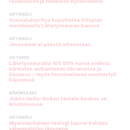
ruuanlaiton ja henkisen hyvinvoinnin
ARTIKKELI
Suomalaisyritys koputtelee Etiopian
markkinoita Lähetysseuran kanssa
ARTIKKELI
Jerusalem ei päästä otteestaan
UUTINEN
Lähetysseuralta 100 000 euroa sodista
kärsivien auttamiseen Ukrainassa ja
Gazassa – myös Venezuelassa avustustyö
käynnissä
NÄKÖKULMA
Jukka Helle: Kirkon tärkein keskus on
Kristuksessa
ARTIKKELI
Myanmarilainen teologi kasvoi kahden
vähemmistön jäsenenä