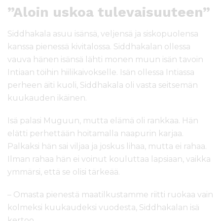
”Aloin uskoa tulevaisuuteen”
Siddhakala asuu isänsä, veljensä ja siskopuolensa
kanssa pienessä kivitalossa. Siddhakalan ollessa
vauva hänen isänsä lähti monen muun isän tavoin
Intiaan töihin hiilikaivokselle. Isän ollessa Intiassa
perheen äiti kuoli, Siddhakala oli vasta seitsemän
kuukauden ikäinen.
Isä palasi Muguun, mutta elämä oli rankkaa. Hän
elätti perhettään hoitamalla naapurin karjaa.
Palkaksi hän sai viljaa ja joskus lihaa, mutta ei rahaa.
Ilman rahaa hän ei voinut kouluttaa lapsiaan, vaikka
ymmärsi, että se olisi tärkeää.
– Omasta pienestä maatilkustamme riitti ruokaa vain
kolmeksi kuukaudeksi vuodesta, Siddhakalan isä
kertoo.