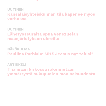
UUTINEN
Kansalaisyhteiskunnan tila kapenee myös
verkossa
UUTINEN
Lähetysseuralta apua Venezuelan
maanjäristyksen uhreille
NÄKÖKULMA
Pauliina Parhiala: Mitä Jeesus nyt tekisi?
ARTIKKELI
Thaimaan kirkossa rakennetaan
ymmärrystä sukupuolen moninaisuudesta