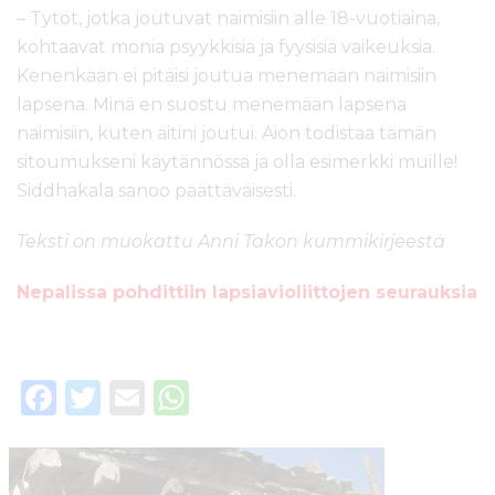
– Tytöt, jotka joutuvat naimisiin alle 18-vuotiaina,
kohtaavat monia psyykkisiä ja fyysisiä vaikeuksia.
Kenenkään ei pitäisi joutua menemään naimisiin
lapsena. Minä en suostu menemään lapsena
naimisiin, kuten äitini joutui. Aion todistaa tämän
sitoumukseni käytännössä ja olla esimerkki muille!
Siddhakala sanoo päättäväisesti.
Teksti on muokattu Anni Takon kummikirjeestä
Nepalissa pohdittiin lapsiavioliittojen seurauksia
F
T
E
W
a
w
m
h
c
it
ai
a