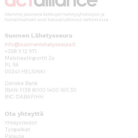
i
Olemme jäsenenä kirkkojen kehitysyhteistyön ja
humanitaarisen avun kansainvälisessä verkostossa.
Suomen Lähetysseura
info@suomenlahetysseura.fi
+358 9 12 971
Maistraatinportti 2a
PL 56
00241 HELSINKI
Danske Bank
IBAN: FI38 8000 1400 1611 30
BIC: DABAFIHH
Ota yhteyttä
Yhteystiedot
Työpaikat
Palaute