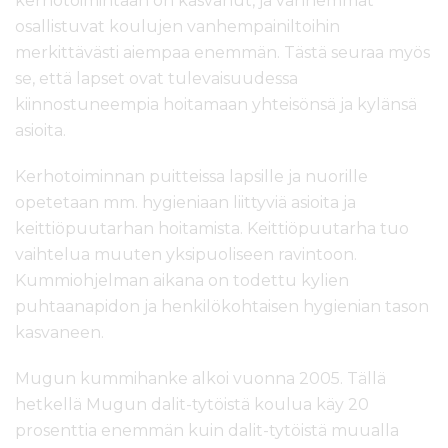
kerhotoimintaan on kasvanut, ja vanhemmat
osallistuvat koulujen vanhempainiltoihin
merkittävästi aiempaa enemmän. Tästä seuraa myös
se, että lapset ovat tulevaisuudessa
kiinnostuneempia hoitamaan yhteisönsä ja kylänsä
asioita.
Kerhotoiminnan puitteissa lapsille ja nuorille
opetetaan mm. hygieniaan liittyviä asioita ja
keittiöpuutarhan hoitamista. Keittiöpuutarha tuo
vaihtelua muuten yksipuoliseen ravintoon.
Kummiohjelman aikana on todettu kylien
puhtaanapidon ja henkilökohtaisen hygienian tason
kasvaneen.
Mugun kummihanke alkoi vuonna 2005. Tällä
hetkellä Mugun dalit-tytöistä koulua käy 20
prosenttia enemmän kuin dalit-tytöistä muualla