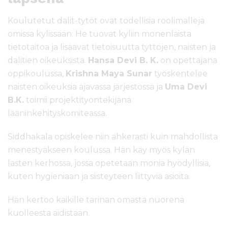
Koulutetut dalit-tytöt ovat todellisia roolimalleja
omissa kylissään: He tuovat kyliin monenlaista
tietotaitoa ja lisäävät tietoisuutta tyttöjen, naisten ja
dalitien oikeuksista.
Hansa Devi B. K.
on opettajana
oppikoulussa,
Krishna Maya Sunar
työskentelee
naisten oikeuksia ajavassa järjestössä ja
Uma Devi
B.K.
toimii projektityöntekijänä
lääninkehityskomiteassa.
Siddhakala opiskelee niin ahkerasti kuin mahdollista
menestyäkseen koulussa. Hän käy myös kylän
lasten kerhossa, jossa opetetaan monia hyödyllisiä,
kuten hygieniaan ja siisteyteen liittyviä asioita.
Hän kertoo kaikille tarinan omasta nuorena
kuolleesta äidistään.