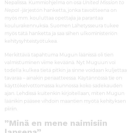
Nepalissa. Kummiohjelma on osa
United Mission to
Nepal
-järjestön hanketta, jonka tavoitteena on
myös mm. kouluttaa opettajia ja parantaa
koulurakennuksia. Suomen Lähetysseura tukee
myös tätä hanketta ja saa siihen ulkoministeriön
kehitysyhteistyötukea.
Merkittävä tapahtuma Mugun läänissä oli tien
valmistuminen viime keväänä. Nyt Muguun voi
todella kulkea tietä pitkin ja sinne voidaan kuljettaa
tavaraa – ainakin periaatteessa. Käytännössä tie on
käyttökelvottomassa kunnossa koko sadekauden
ajan. Lehdissä kuitenkin kirjoitellaan, miten Mugun
läänikin pääsee vihdoin maantien myötä kehityksen
piiriin.
”Minä en mene naimisiin
lapsena”