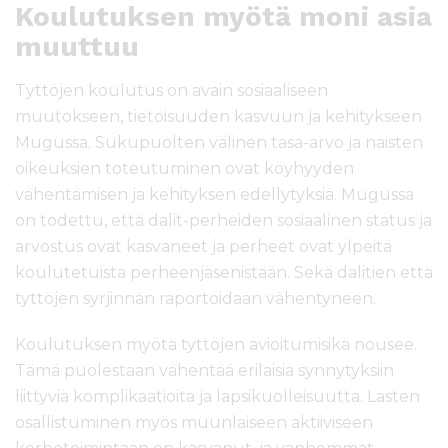
Koulutuksen myötä moni asia
muuttuu
Tyttöjen koulutus on avain sosiaaliseen
muutokseen, tietoisuuden kasvuun ja kehitykseen
Mugussa. Sukupuolten välinen tasa-arvo ja naisten
oikeuksien toteutuminen ovat köyhyyden
vähentämisen ja kehityksen edellytyksiä. Mugussa
on todettu, että dalit-perheiden sosiaalinen status ja
arvostus ovat kasvaneet ja perheet ovat ylpeitä
koulutetuista perheenjäsenistään. Sekä dalitien että
tyttöjen syrjinnän raportoidaan vähentyneen.
Koulutuksen myötä tyttöjen avioitumisikä nousee.
Tämä puolestaan vähentää erilaisia synnytyksiin
liittyviä komplikaatioita ja lapsikuolleisuutta. Lasten
osallistuminen myös muunlaiseen aktiiviseen