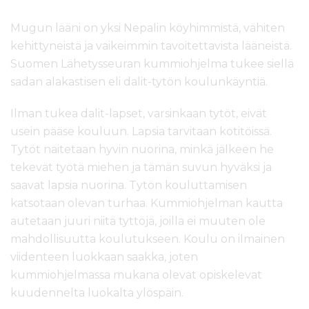
Mugun lääni on yksi Nepalin köyhimmistä, vähiten
kehittyneistä ja vaikeimmin tavoitettavista lääneistä.
Suomen Lähetysseuran kummiohjelma tukee siellä
sadan alakastisen eli dalit-tytön koulunkäyntiä.
Ilman tukea dalit-lapset, varsinkaan tytöt, eivät
usein pääse kouluun. Lapsia tarvitaan kotitöissä.
Tytöt naitetaan hyvin nuorina, minkä jälkeen he
tekevät työtä miehen ja tämän suvun hyväksi ja
saavat lapsia nuorina. Tytön kouluttamisen
katsotaan olevan turhaa. Kummiohjelman kautta
autetaan juuri niitä tyttöjä, joilla ei muuten ole
mahdollisuutta koulutukseen. Koulu on ilmainen
viidenteen luokkaan saakka, joten
kummiohjelmassa mukana olevat opiskelevat
kuudennelta luokalta ylöspäin.