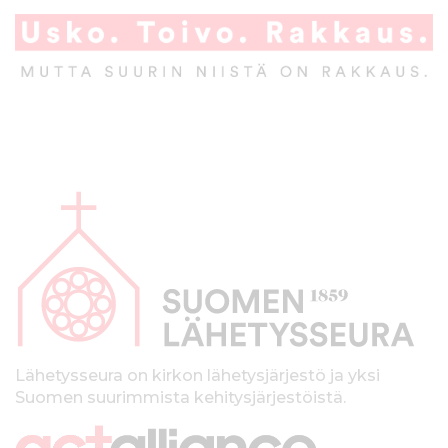
A
l
a
p
a
l
k
Lähetysseura on kirkon lähetysjärjestö ja yksi
Suomen suurimmista kehitysjärjestöistä.
k