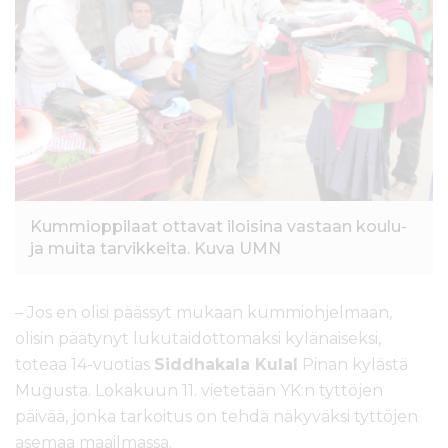
l
t
ö
ö
n
Kummioppilaat ottavat iloisina vastaan koulu-
ja muita tarvikkeita. Kuva UMN
– Jos en olisi päässyt mukaan kummiohjelmaan,
olisin päätynyt lukutaidottomaksi kylänaiseksi,
toteaa 14-vuotias
Siddhakala Kulal
Pinan kylästä
Mugusta. Lokakuun 11. vietetään YK:n tyttöjen
päivää, jonka tarkoitus on tehdä näkyväksi tyttöjen
asemaa maailmassa.