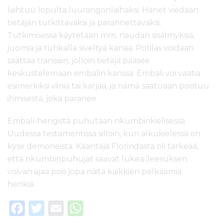
laihtuu lopulta luurangonlaihaksi. Hänet viedään
tietäjän tutkittavaksi ja parannettavaksi.
Tutkimisessa käytetään mm. naudan sisälmyksiä,
juomia ja tuhkalla siveltyä kanaa. Potilas voidaan
saattaa transsiin, jolloin tietäjä pääsee
keskustelemaan embalin kanssa. Embali voi vaatia
esimerkiksi viiniä tai karjaa, ja nämä saatuaan poistuu
ihmisestä, joka paranee.
Embali-hengistä puhutaan nkumbinkielisessä
Uudessa testamentissa silloin, kun alkukielessä on
kyse demoneista. Kääntäjä Florindasta oli tärkeää,
että nkumbinpuhujat saavat lukea Jeesuksen
voivan ajaa pois jopa näitä kaikkien pelkäämiä
henkiä.
F
T
E
W