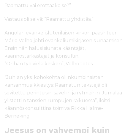
Raamattu vai erottaako se?”
Vastaus oli selvä: “Raamattu yhdistää.”
Angolan evankelisluterilaisen kirkon pääsihteeri
Mário Velho johti evankeliumikirjasen siunaamisen.
Ensin hän halusi siunata kääntäjät,
käännöstarkastajat ja konsultin.
”Onhan työ vielä kesken”, Velho totesi.
”Juhlan yksi kohokohta oli nkumbinaisten
kansanmusiikkiesitys: Raamatun tekstejä oli
sovitettu perinteisiin säveliin ja rytmeihin. Jumalaa
ylistettiin tanssien rumpujen raikuessa”, iloitsi
käännöskonsulttina toimiva Riikka Halme-
Berneking.
Jeesus on vahvempi kuin