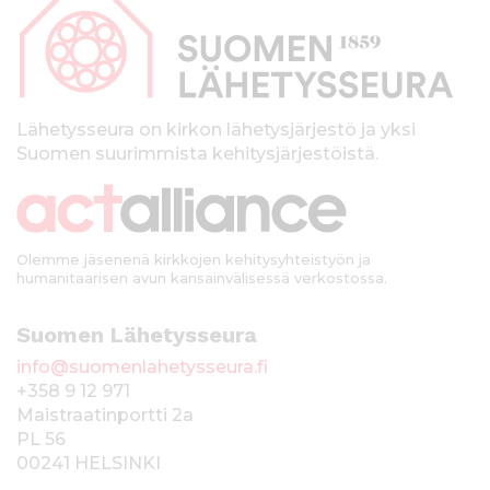
p
a
l
k
Lähetysseura on kirkon lähetysjärjestö ja yksi
Suomen suurimmista kehitysjärjestöistä.
k
i
Olemme jäsenenä kirkkojen kehitysyhteistyön ja
humanitaarisen avun kansainvälisessä verkostossa.
Suomen Lähetysseura
info@suomenlahetysseura.fi
+358 9 12 971
Maistraatinportti 2a
PL 56
00241 HELSINKI