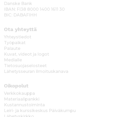
Danske Bank
IBAN: FI38 8000 1400 1611 30
BIC: DABAFIHH
Ota yhteyttä
Yhteystiedot
Työpaikat
Palaute
Kuvat, videot ja logot
Medialle
Tietosuojaselosteet
Lähetysseuran ilmoituskanava
Oikopolut
Verkkokauppa
Materiaalipankki
Kustannustoiminta
Leiri- ja kurssikeskus Päiväkumpu
Lähetyskirkko