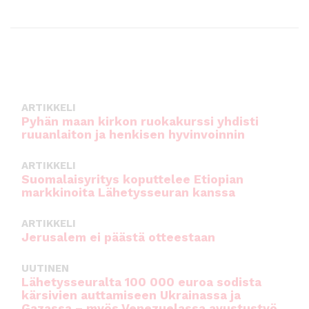
ARTIKKELI
Pyhän maan kirkon ruokakurssi yhdisti
ruuanlaiton ja henkisen hyvinvoinnin
ARTIKKELI
Suomalaisyritys koputtelee Etiopian
markkinoita Lähetysseuran kanssa
ARTIKKELI
Jerusalem ei päästä otteestaan
UUTINEN
Lähetysseuralta 100 000 euroa sodista
kärsivien auttamiseen Ukrainassa ja
Gazassa – myös Venezuelassa avustustyö