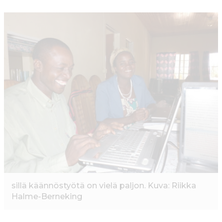
a
w
m
h
c
it
ai
a
e
te
l
ts
b
r
A
o
p
o
p
k
sillä käännöstyötä on vielä paljon. Kuva: Riikka
Halme-Berneking