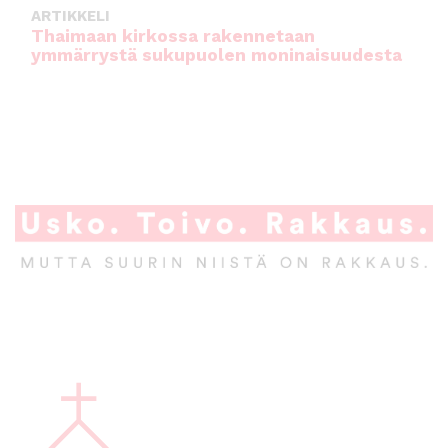
ARTIKKELI
Thaimaan kirkossa rakennetaan
ymmärrystä sukupuolen moninaisuudesta
A
l
a