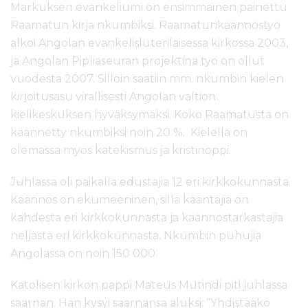
Markuksen evankeliumi on ensimmäinen painettu
Raamatun kirja nkumbiksi. Raamatunkäännöstyö
alkoi Angolan evankelisluterilaisessa kirkossa 2003,
ja Angolan Pipliaseuran projektina työ on ollut
vuodesta 2007. Silloin saatiin mm. nkumbin kielen
kirjoitusasu virallisesti Angolan valtion
kielikeskuksen hyväksymäksi. Koko Raamatusta on
käännetty nkumbiksi noin 20 %. Kielellä on
olemassa myös katekismus ja kristinoppi.
Juhlassa oli paikalla edustajia 12 eri kirkkokunnasta.
Käännös on ekumeeninen, sillä kääntäjiä on
kahdesta eri kirkkokunnasta ja käännöstarkastajia
neljästä eri kirkkokunnasta. Nkumbin puhujia
Angolassa on noin 150 000.
Katolisen kirkon pappi Mateus Mutindi piti juhlassa
saarnan. Hän kysyi saarnansa aluksi: “Yhdistääkö