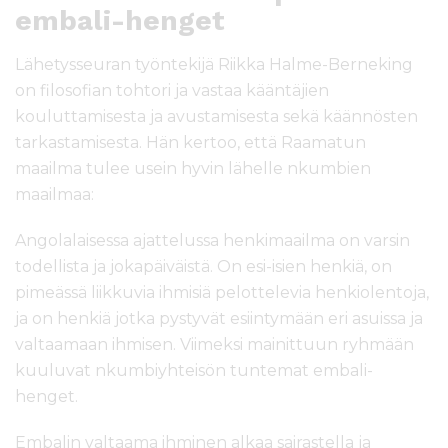
embali-henget
Lähetysseuran työntekijä Riikka Halme-Berneking
on filosofian tohtori ja vastaa kääntäjien
kouluttamisesta ja avustamisesta sekä käännösten
tarkastamisesta. Hän kertoo, että Raamatun
maailma tulee usein hyvin lähelle nkumbien
maailmaa:
Angolalaisessa ajattelussa henkimaailma on varsin
todellista ja jokapäiväistä. On esi-isien henkiä, on
pimeässä liikkuvia ihmisiä pelottelevia henkiolentoja,
ja on henkiä jotka pystyvät esiintymään eri asuissa ja
valtaamaan ihmisen. Viimeksi mainittuun ryhmään
kuuluvat nkumbiyhteisön tuntemat embali-
henget.
Embalin valtaama ihminen alkaa sairastella ja