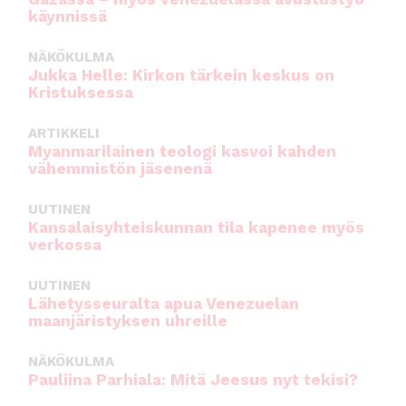
käynnissä
NÄKÖKULMA
Jukka Helle: Kirkon tärkein keskus on
Kristuksessa
ARTIKKELI
Myanmarilainen teologi kasvoi kahden
vähemmistön jäsenenä
UUTINEN
Kansalaisyhteiskunnan tila kapenee myös
verkossa
UUTINEN
Lähetysseuralta apua Venezuelan
maanjäristyksen uhreille
NÄKÖKULMA
Pauliina Parhiala: Mitä Jeesus nyt tekisi?