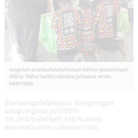
l
t
ö
ö
n
Angolan evankelisluterilaisen kirkon pääsihteeri
Mário Velho tahtoi siunata juhlassa ensin
kääntäjät
Eteläangolalaisessa Xangongon
kaupungissa juhlittiin
nkumbinkielisen Markuksen
evankeliumin julkistamista.