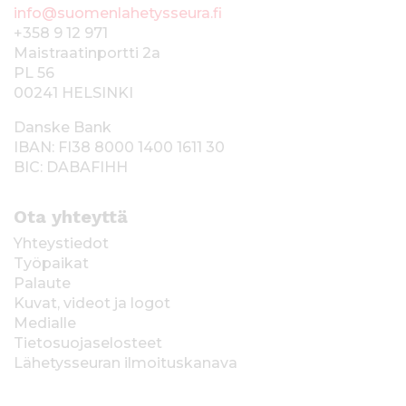
info@suomenlahetysseura.fi
+358 9 12 971
Maistraatinportti 2a
PL 56
00241 HELSINKI
Danske Bank
IBAN: FI38 8000 1400 1611 30
BIC: DABAFIHH
Ota yhteyttä
Yhteystiedot
Työpaikat
Palaute
Kuvat, videot ja logot
Medialle
Tietosuojaselosteet
Lähetysseuran ilmoituskanava