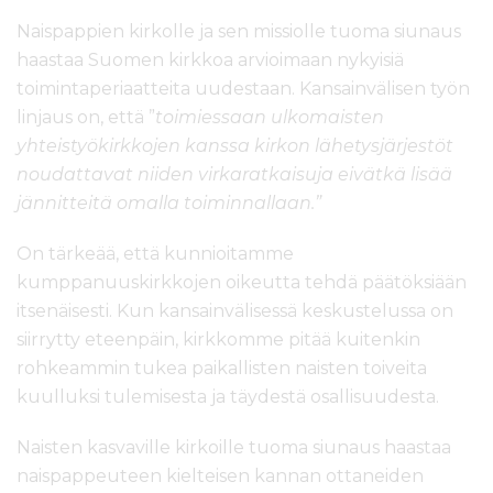
Naispappien kirkolle ja sen missiolle tuoma siunaus
haastaa Suomen kirkkoa arvioimaan nykyisiä
toimintaperiaatteita uudestaan. Kansainvälisen työn
linjaus on, että ”
t
oimiessaan ulkomaisten
yhteistyökirkkojen kanssa kirkon lähetysjärjestöt
noudattavat niiden virkaratkaisuja eivätkä lisää
jännitteitä omalla toiminnallaan.”
On tärkeää, että kunnioitamme
kumppanuuskirkkojen oikeutta tehdä päätöksiään
itsenäisesti. Kun kansainvälisessä keskustelussa on
siirrytty eteenpäin, kirkkomme pitää kuitenkin
rohkeammin tukea paikallisten naisten toiveita
kuulluksi tulemisesta ja täydestä osallisuudesta.
Naisten kasvaville kirkoille tuoma siunaus haastaa
naispappeuteen kielteisen kannan ottaneiden