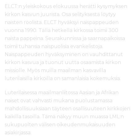
ELCT:n yleiskokous elokuussa herätti kysymyksen
kirkon kasvun juurista. Osa selityksestä löytyy
naisten roolista. ELCT hyväksyi naispappeuden
vuonna 1990. Tällä hetkellä kirkossa toimii 300
naista pappeina. Seurakunnissa ja saarnapaikoissa
toimii tuhansia naispuolisia evankelistoja.
Naispappeuden hyväksyminen on vauhdittanut
kirkon kasvua ja tuonut uutta osaamista kirkon
missiolle. Myös muilla maailman kasvavilla
luterilaisilla kirkoilla on samanlaisia kokemuksia.
Luterilaisessa maailmanliitossa Aasian ja Afrikan
naiset ovat vahvasti mukana puolustamassa
mahdollisuuksiaan täyteen osallisuuteen kirkkojen
kaikilla tasoilla. Tämä näkyy muun muassa LML:n
sukupuolten välisen oikeudenmukaisuuden
asiakirjassa.