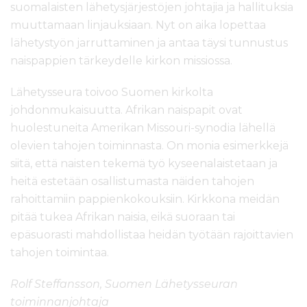
suomalaisten lähetysjärjestöjen johtajia ja hallituksia
muuttamaan linjauksiaan. Nyt on aika lopettaa
lähetystyön jarruttaminen ja antaa täysi tunnustus
naispappien tärkeydelle kirkon missiossa.
Lähetysseura toivoo Suomen kirkolta
johdonmukaisuutta. Afrikan naispapit ovat
huolestuneita Amerikan Missouri-synodia lähellä
olevien tahojen toiminnasta. On monia esimerkkejä
siitä, että naisten tekemä työ kyseenalaistetaan ja
heitä estetään osallistumasta näiden tahojen
rahoittamiin pappienkokouksiin. Kirkkona meidän
pitää tukea Afrikan naisia, eikä suoraan tai
epäsuorasti mahdollistaa heidän työtään rajoittavien
tahojen toimintaa.
Rolf Steffansson, Suomen Lähetysseuran
toiminnanjohtaja