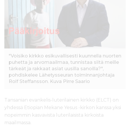
l
t
ö
ö
n
"Voisiko kirkko esikuvallisesti kuunnella nuorten
puhetta ja arvomaailmaa, tunnistaa siitä meille
tärkeät ja rakkaat asiat uusilla sanoilla?",
pohdiskelee Lähetysseuran toiminnanjohtaja
Rolf Steffansson. Kuva Pirre Saario
Tansanian evankelis-luterilainen kirkko (ELCT) on
yhdessä Etiopian Mekane Yesus -kirkon kanssa yksi
nopeimmin kasvavista luterilaisista kirkoista
maailmassa.