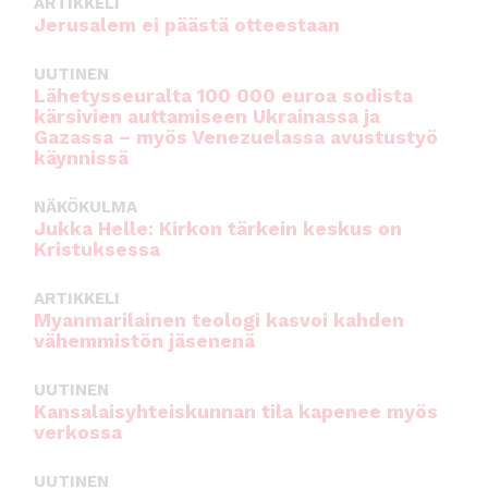
ARTIKKELI
Jerusalem ei päästä otteestaan
UUTINEN
Lähetysseuralta 100 000 euroa sodista
kärsivien auttamiseen Ukrainassa ja
Gazassa – myös Venezuelassa avustustyö
käynnissä
NÄKÖKULMA
Jukka Helle: Kirkon tärkein keskus on
Kristuksessa
ARTIKKELI
Myanmarilainen teologi kasvoi kahden
vähemmistön jäsenenä
UUTINEN
Kansalaisyhteiskunnan tila kapenee myös
verkossa
UUTINEN