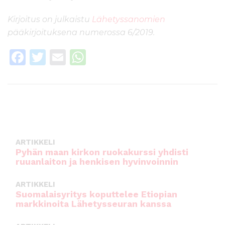
Kirjoitus on julkaistu
Lähetyssanomien
pääkirjoituksena numerossa 6/2019.
F
T
E
W
a
w
m
h
c
it
ai
a
e
te
l
ts
b
r
A
o
p
ARTIKKELI
o
p
Pyhän maan kirkon ruokakurssi yhdisti
ruuanlaiton ja henkisen hyvinvoinnin
k
ARTIKKELI
Suomalaisyritys koputtelee Etiopian
markkinoita Lähetysseuran kanssa