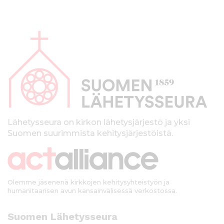
A
l
a
p
a
l
k
Lähetysseura on kirkon lähetysjärjestö ja yksi
Suomen suurimmista kehitysjärjestöistä.
k
i
Olemme jäsenenä kirkkojen kehitysyhteistyön ja
humanitaarisen avun kansainvälisessä verkostossa.
Suomen Lähetysseura