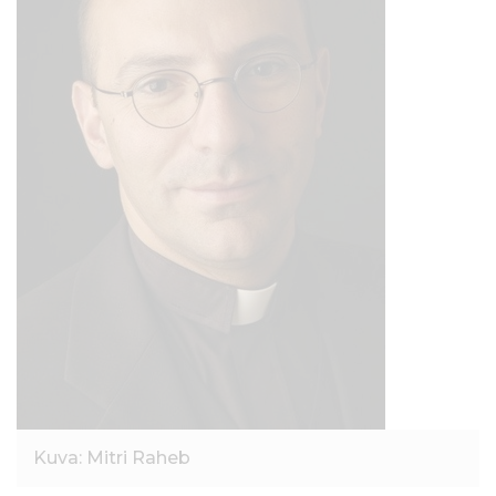
l
t
ö
ö
n
Kuva: Mitri Raheb