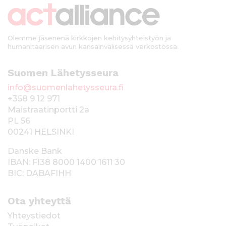
i
Olemme jäsenenä kirkkojen kehitysyhteistyön ja
humanitaarisen avun kansainvälisessä verkostossa.
Suomen Lähetysseura
info@suomenlahetysseura.fi
+358 9 12 971
Maistraatinportti 2a
PL 56
00241 HELSINKI
Danske Bank
IBAN: FI38 8000 1400 1611 30
BIC: DABAFIHH
Ota yhteyttä
Yhteystiedot