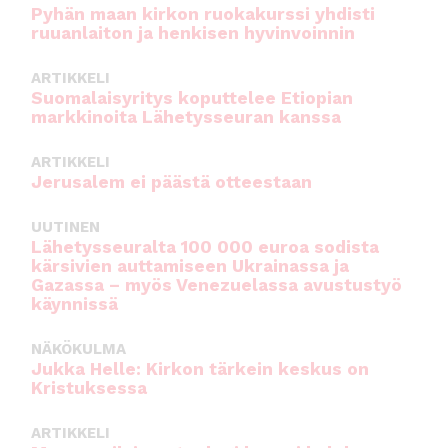
o
p
Pyhän maan kirkon ruokakurssi yhdisti
ruuanlaiton ja henkisen hyvinvoinnin
k
ARTIKKELI
Suomalaisyritys koputtelee Etiopian
markkinoita Lähetysseuran kanssa
ARTIKKELI
Jerusalem ei päästä otteestaan
UUTINEN
Lähetysseuralta 100 000 euroa sodista
kärsivien auttamiseen Ukrainassa ja
Gazassa – myös Venezuelassa avustustyö
käynnissä
NÄKÖKULMA
Jukka Helle: Kirkon tärkein keskus on
Kristuksessa
ARTIKKELI