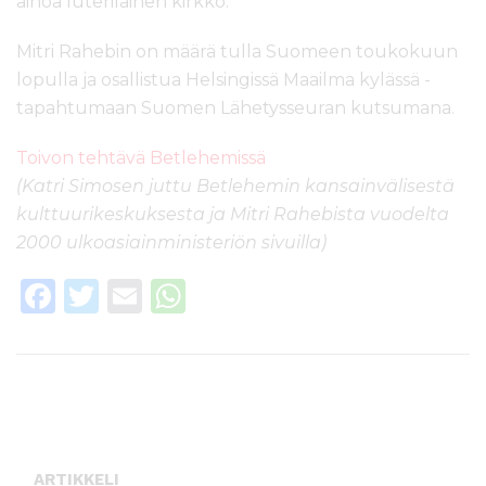
ainoa luterilainen kirkko.
Mitri Rahebin on määrä tulla Suomeen toukokuun
lopulla ja osallistua Helsingissä Maailma kylässä -
tapahtumaan Suomen Lähetysseuran kutsumana.
Toivon tehtävä Betlehemissä
(Katri Simosen juttu Betlehemin kansainvälisestä
kulttuurikeskuksesta ja Mitri Rahebista vuodelta
2000 ulkoasiainministeriön sivuilla)
F
T
E
W
a
w
m
h
c
it
ai
a
e
te
l
ts
b
r
A
o
p
ARTIKKELI