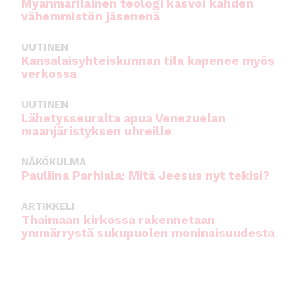
Myanmarilainen teologi kasvoi kahden
vähemmistön jäsenenä
UUTINEN
Kansalaisyhteiskunnan tila kapenee myös
verkossa
UUTINEN
Lähetysseuralta apua Venezuelan
maanjäristyksen uhreille
NÄKÖKULMA
Pauliina Parhiala: Mitä Jeesus nyt tekisi?
ARTIKKELI
Thaimaan kirkossa rakennetaan
ymmärrystä sukupuolen moninaisuudesta