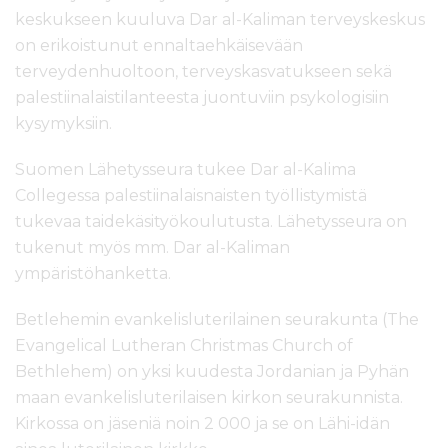
keskukseen kuuluva Dar al-Kaliman terveyskeskus
on erikoistunut ennaltaehkäisevään
terveydenhuoltoon, terveyskasvatukseen sekä
palestiinalaistilanteesta juontuviin psykologisiin
kysymyksiin.
Suomen Lähetysseura tukee Dar al-Kalima
Collegessa palestiinalaisnaisten työllistymistä
tukevaa taidekäsityökoulutusta. Lähetysseura on
tukenut myös mm. Dar al-Kaliman
ympäristöhanketta.
Betlehemin evankelisluterilainen seurakunta (The
Evangelical Lutheran Christmas Church of
Bethlehem) on yksi kuudesta Jordanian ja Pyhän
maan evankelisluterilaisen kirkon seurakunnista.
Kirkossa on jäseniä noin 2 000 ja se on Lähi-idän