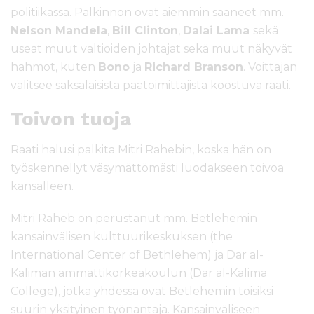
politiikassa. Palkinnon ovat aiemmin saaneet mm.
Nelson Mandela
,
Bill Clinton
,
Dalai Lama
sekä
useat muut valtioiden johtajat sekä muut näkyvät
hahmot, kuten
Bono
ja
Richard Branson
. Voittajan
valitsee saksalaisista päätoimittajista koostuva raati.
Toivon tuoja
Raati halusi palkita Mitri Rahebin, koska hän on
työskennellyt väsymättömästi luodakseen toivoa
kansalleen.
Mitri Raheb on perustanut mm. Betlehemin
kansainvälisen kulttuurikeskuksen (the
International Center of Bethlehem) ja Dar al-
Kaliman ammattikorkeakoulun (Dar al-Kalima
College), jotka yhdessä ovat Betlehemin toisiksi
suurin yksityinen työnantaja. Kansainväliseen