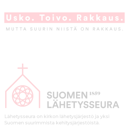
A
l
a
p
a
l
k
Lähetysseura on kirkon lähetysjärjestö ja yksi
Suomen suurimmista kehitysjärjestöistä.
k