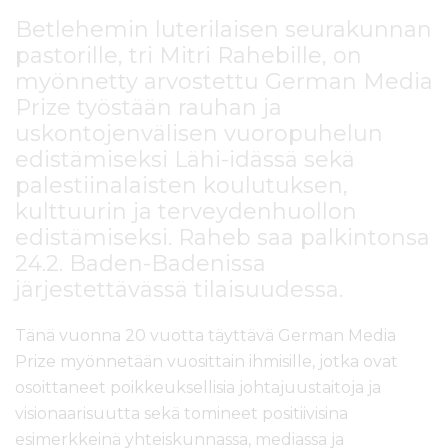
Betlehemin luterilaisen seurakunnan
pastorille, tri Mitri Rahebille, on
myönnetty arvostettu German Media
Prize työstään rauhan ja
uskontojenvälisen vuoropuhelun
edistämiseksi Lähi-idässä sekä
palestiinalaisten koulutuksen,
kulttuurin ja terveydenhuollon
edistämiseksi. Raheb saa palkintonsa
24.2. Baden-Badenissa
järjestettävässä tilaisuudessa.
Tänä vuonna 20 vuotta täyttävä German Media
Prize myönnetään vuosittain ihmisille, jotka ovat
osoittaneet poikkeuksellisia johtajuustaitoja ja
visionaarisuutta sekä tomineet positiivisina
esimerkkeinä yhteiskunnassa, mediassa ja