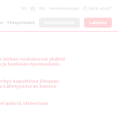
SV
FI
EN
Verkkokauppa
Mitä etsit?
an
Yhteystiedot
Seurakunnalle
Lahjoita
 kirkon ruokakurssi yhdisti
n ja henkisen hyvinvoinnin
ritys koputtelee Etiopian
a Lähetysseuran kanssa
ei päästä otteestaan