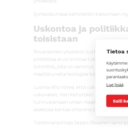
yhteisöstä.
Symposiumissa kehotettiin katsomaan myö
Uskontoa ja politiikk
toisistaan
Tietoa 
Rovaniemen yliopiston tutkija Mika Luoma
politiikkaa ei voi erottaa toisistaan. Hän sit
Käytämme 
Schmittiä, joka on sanonut, että kaikki mod
suoritusky
maallistuneita teologisia käsitteitä.
parantaaks
Lue lisää
Luoma-Aho totesi, että uskonnon kieltämin
uskovaiset. Hän kehottikin kirkkoa toimiaa
Salli k
tunnustamaan oman maailmankatsomuksen 
asiakirjaa kantaa ottavana pamflettina.
Toiminnanjohtaja Seppo Rissanen sanoi pä