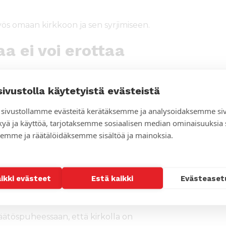
s omaan kirkkoon ja sen syrjimiseen.
aa ei voi erottaa
sivustolla käytetyistä evästeistä
-Aho korosti, että uskontoa ja
eerasi saksalaista politiikantutkijaa Carl
sivustollamme evästeitä kerätäksemme ja analysoidaksemme si
ernit valtio-opilliset käsitteet ovat
kyä ja käyttöä, tarjotaksemme sosiaalisen median ominaisuuksia
emme ja räätälöidäksemme sisältöä ja mainoksia.
en politiikassa on halua hiljentää
n poliittisemmin ja kuulijoita
aikki evästeet
Estä kaikki
Evästeaset
poliittisuuden. Hän piti teologista
ätöspuheessaan, että kirkolla on