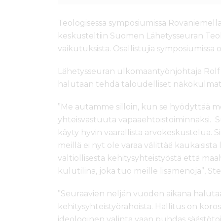
Teologisessa symposiumissa Rovaniemellä Va
keskusteltiin Suomen Lähetysseuran Teolog
vaikutuksista. Osallistujia symposiumissa ol
Lähetysseuran ulkomaantyönjohtaja Rolf S
halutaan tehdä taloudelliset näkökulmat a
”Me autamme silloin, kun se hyödyttää me
yhteisvastuuta vapaaehtoistoiminnaksi. 
käyty hyvin vaarallista arvokeskustelua. Si
meillä ei nyt ole varaa välittää kaukaisist
valtiollisesta kehitysyhteistyöstä että 
kulutilinä, joka tuo meille lisämenoja”, St
”Seuraavien neljän vuoden aikana haluta
kehitysyhteistyörahoista. Hallitus on koros
ideologinen valinta vaan puhdas säästöto