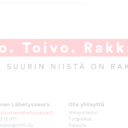
men Lähetysseura
Ota yhteyttä
suomenlahetysseura.fi
Yhteystiedot
9 12 971
Työpaikat
raatinportti 2a
Palaute