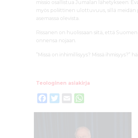
missio osallistua Jumalan lähetykseen. 
myös poliittinen ulottuvuus, sillä meidän
asemassa olevista.
Rissanen on huolissaan siitä, että Suomen
onnensa nojaan.
”Missä on inhimillisyys? Missä ihmisyys?” hä
Teologinen asiakirja
F
T
E
W
a
w
m
h
c
it
ai
a
e
te
l
ts
b
r
A