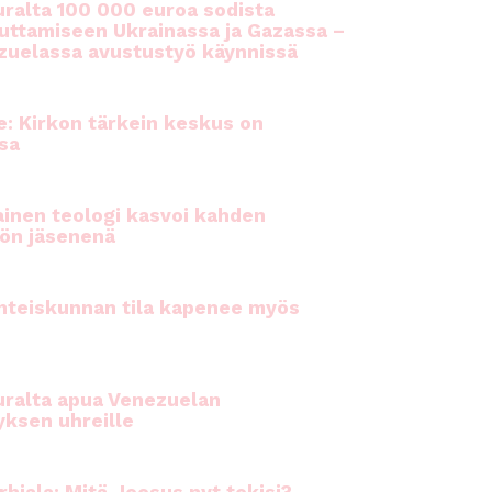
ralta 100 000 euroa sodista
auttamiseen Ukrainassa ja Gazassa –
uelassa avustustyö käynnissä
e: Kirkon tärkein keskus on
sa
inen teologi kasvoi kahden
ön jäsenenä
hteiskunnan tila kapenee myös
ralta apua Venezuelan
yksen uhreille