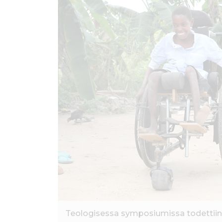
ö
n
Teologisessa symposiumissa todettiin