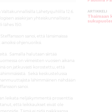
Pauliina Pa
ARTIKKELI
ltakunnallisilla Lähetysjuhlilla 12.6.
Thaimaan 
isen asiakirjan yhteiskunnallisista
sukupuole
i lähes 150.
teffansson sanoi, että länsimaissa
inoiksi ohjenuoriksi.
itä. Samalla halutaan siirtää
Suomessa on viimeisten vuosien aikana
inä on jatkuvasti korostettu, että
a lähimmäisistä. Sekä keskustelussa
maahanmuuttajista lähimmäinen nähdään
effansson sanoi.
an leikata neljäkymmentä prosenttia
tanut, että leikkaukset eivät ole
imenpide. Tämä ei pidä paikkaansa.