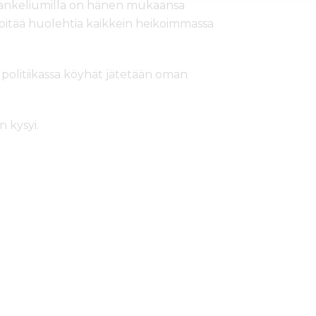
Evankeliumilla on hänen mukaansa
 pitää huolehtia kaikkein heikoimmassa
 politiikassa köyhät jätetään oman
n kysyi.