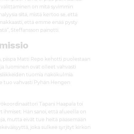
a välittäminen on mitä syvimmin
lyysia siitä, mistä kertoo se, että
imakkaasti, että emme enää pysty
”, Steffansson painotti.
missio
 piispa Matti Repo kehotti puolestaan
 ja luominen ovat olleet vahvasti
tysliikkeiden tuomia näkökulmia.
Se tuo vahvasti Pyhän Hengen
yökoordinaattori Tapani Haapala toi
t ihmiset. Hän sanoi, että alueella on
uja, mutta eivät tue heitä pääsemään
väisyyttä, joka sulkee syrjityt kirkon