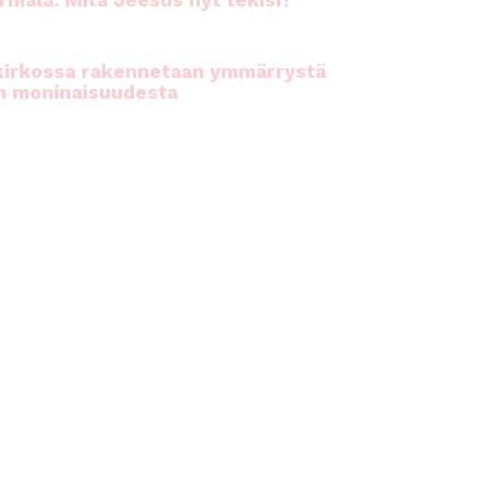
rhiala: Mitä Jeesus nyt tekisi?
kirkossa rakennetaan ymmärrystä
n moninaisuudesta