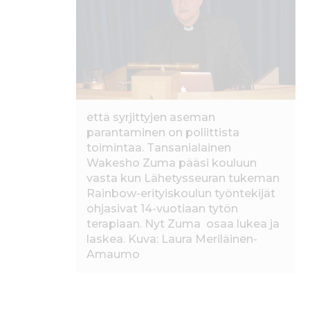
o
p
o
p
k
että syrjittyjen aseman
parantaminen on poliittista
toimintaa. Tansanialainen
Wakesho Zuma pääsi kouluun
vasta kun Lähetysseuran tukeman
Rainbow-erityiskoulun työntekijät
ohjasivat 14-vuotiaan tytön
terapiaan. Nyt Zuma osaa lukea ja
laskea. Kuva: Laura Meriläinen-
Amaumo