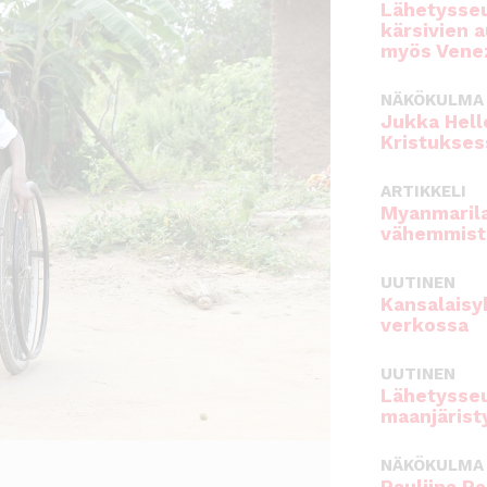
Lähetysseu
kärsivien 
myös Venez
NÄKÖKULMA
Jukka Hell
Kristukses
ARTIKKELI
Myanmarila
vähemmist
UUTINEN
Kansalaisy
verkossa
UUTINEN
Lähetysseu
maanjärist
NÄKÖKULMA