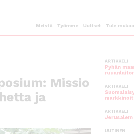
Meistä
Työmme
Uutiset
Tule muka
ARTIKKELI
Pyhän maan
ruuanlaito
posium: Missio
ARTIKKELI
Suomalaisy
hetta ja
markkinoit
ARTIKKELI
Jerusalem 
UUTINEN