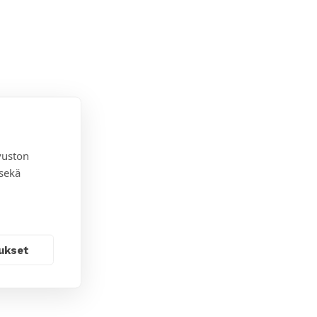
vuston
 sekä
ukset