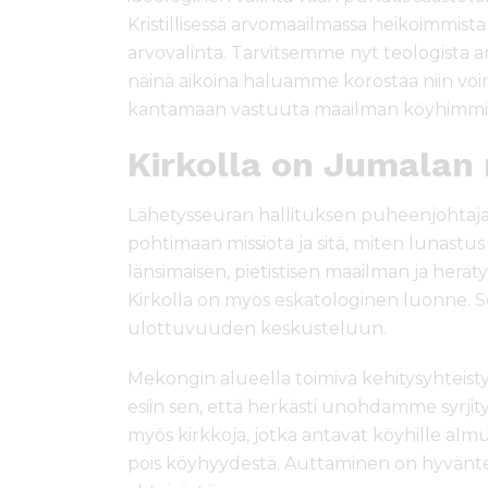
Kristillisessä arvomaailmassa heikoimmist
arvovalinta. Tarvitsemme nyt teologista ana
näinä aikoina haluamme korostaa niin vo
kantamaan vastuuta maailman köyhimmistä
Kirkolla on Jumalan 
Lähetysseuran hallituksen puheenjohtaja,
pohtimaan missiota ja sitä, miten lunastus
länsimaisen, pietistisen maailman ja herä
Kirkolla on myös eskatologinen luonne. 
ulottuvuuden keskusteluun.
Mekongin alueella toimiva kehitysyhteist
esiin sen, että herkästi unohdamme syrjity
myös kirkkoja, jotka antavat köyhille alm
pois köyhyydestä. Auttaminen on hyvänteke