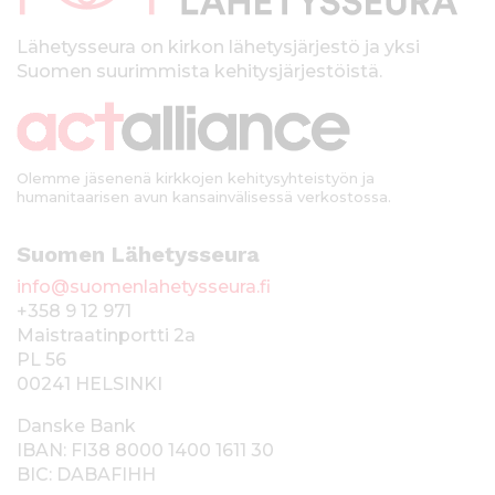
l
k
Lähetysseura on kirkon lähetysjärjestö ja yksi
Suomen suurimmista kehitysjärjestöistä.
k
i
Olemme jäsenenä kirkkojen kehitysyhteistyön ja
humanitaarisen avun kansainvälisessä verkostossa.
Suomen Lähetysseura
info@suomenlahetysseura.fi
+358 9 12 971
Maistraatinportti 2a
PL 56
00241 HELSINKI
Danske Bank
IBAN: FI38 8000 1400 1611 30
BIC: DABAFIHH