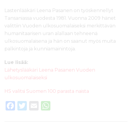
Lastenlääkäri Leena Pasanen on työskennellyt
Tansaniassa vuodesta 1981. Vuonna 2009 hänet
valittiin Vuoden ulkosuomalaiseksi merkittävän
humanitaarisen uran alallaan tehneenä
ulkosuomalaisena ja hän on saanut myös muita
palkintoja ja kunniamainintoja.
Lue lisää:
Lähetyslääkäri Leena Pasanen Vuoden
ulkosuomalaiseksi
HS valitsi Suomen 100 parasta naista
F
T
E
W
a
w
m
h
c
it
ai
a