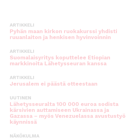
e
te
l
ts
b
r
A
o
p
ARTIKKELI
o
p
Pyhän maan kirkon ruokakurssi yhdisti
ruuanlaiton ja henkisen hyvinvoinnin
k
ARTIKKELI
Suomalaisyritys koputtelee Etiopian
markkinoita Lähetysseuran kanssa
ARTIKKELI
Jerusalem ei päästä otteestaan
UUTINEN
Lähetysseuralta 100 000 euroa sodista
kärsivien auttamiseen Ukrainassa ja
Gazassa – myös Venezuelassa avustustyö
käynnissä
NÄKÖKULMA