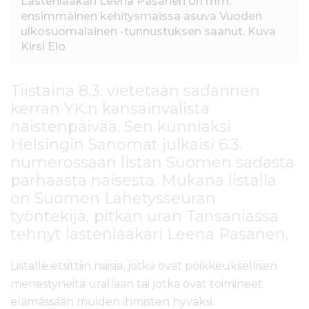
Lastenlääkäri Leena Pasanen on mm.
ensimmäinen kehitysmaissa asuva Vuoden
ulkosuomalainen -tunnustuksen saanut. Kuva
Kirsi Elo
Tiistaina 8.3. vietetään sadannen
kerran YK:n kansainvälistä
naistenpäivää. Sen kunniaksi
Helsingin Sanomat julkaisi 6.3.
numerossaan listan Suomen sadasta
parhaasta naisesta. Mukana listalla
on Suomen Lähetysseuran
työntekijä, pitkän uran Tansaniassa
tehnyt lastenlääkäri Leena Pasanen.
Listalle etsittiin naisia, jotka ovat poikkeuksellisen
menestyneitä urallaan tai jotka ovat toimineet
elämässään muiden ihmisten hyväksi.