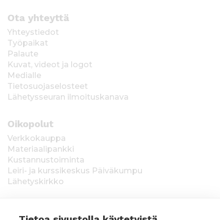
Ota yhteyttä
Yhteystiedot
Työpaikat
Palaute
Kuvat, videot ja logot
Medialle
Tietosuojaselosteet
Lähetysseuran ilmoituskanava
Oikopolut
Verkkokauppa
Materiaalipankki
Kustannustoiminta
Leiri- ja kurssikeskus Päiväkumpu
Lähetyskirkko
Tietoa sivustolla käytetyistä