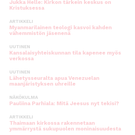
Jukka Helle: Kirkon tärkein keskus on
Kristuksessa
ARTIKKELI
Myanmarilainen teologi kasvoi kahden
vähemmistön jäsenenä
UUTINEN
Kansalaisyhteiskunnan tila kapenee myös
verkossa
UUTINEN
Lähetysseuralta apua Venezuelan
maanjäristyksen uhreille
NÄKÖKULMA
Pauliina Parhiala: Mitä Jeesus nyt tekisi?
ARTIKKELI
Thaimaan kirkossa rakennetaan
ymmärrystä sukupuolen moninaisuudesta