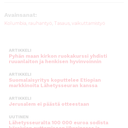
c
it
ai
a
e
te
l
ts
Avainsanat:
b
r
A
Kolumbia
,
rauhantyö
,
Tasaus
,
vaikuttamistyö
o
p
o
p
k
ARTIKKELI
Pyhän maan kirkon ruokakurssi yhdisti
ruuanlaiton ja henkisen hyvinvoinnin
ARTIKKELI
Suomalaisyritys koputtelee Etiopian
markkinoita Lähetysseuran kanssa
ARTIKKELI
Jerusalem ei päästä otteestaan
UUTINEN
Lähetysseuralta 100 000 euroa sodista