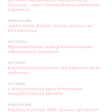
kärsivien auttamiseen Ukrainassa ja
Gazassa – myös Venezuelassa avustustyö
käynnissä
NÄKÖKULMA
Jukka Helle: Kirkon tärkein keskus on
Kristuksessa
ARTIKKELI
Myanmarilainen teologi kasvoi kahden
vähemmistön jäsenenä
UUTINEN
Kansalaisyhteiskunnan tila kapenee myös
verkossa
UUTINEN
Lähetysseuralta apua Venezuelan
maanjäristyksen uhreille
NÄKÖKULMA
Pauliina Parhiala: Mitä Jeesus nyt tekisi?