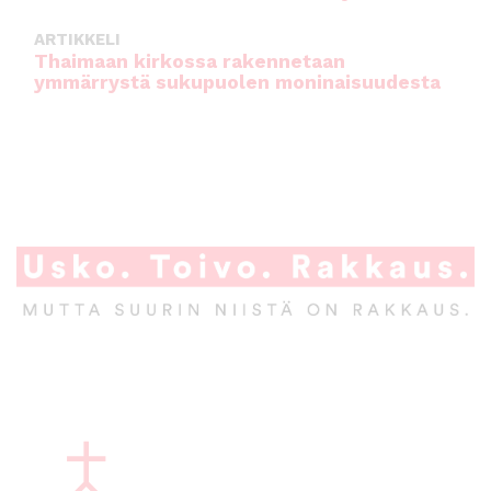
ARTIKKELI
Thaimaan kirkossa rakennetaan
ymmärrystä sukupuolen moninaisuudesta
A
l