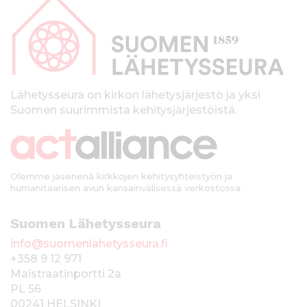
a
p
a
l
k
Lähetysseura on kirkon lähetysjärjestö ja yksi
Suomen suurimmista kehitysjärjestöistä.
k
i
Olemme jäsenenä kirkkojen kehitysyhteistyön ja
humanitaarisen avun kansainvälisessä verkostossa.
Suomen Lähetysseura
info@suomenlahetysseura.fi
+358 9 12 971
Maistraatinportti 2a
PL 56
00241 HELSINKI