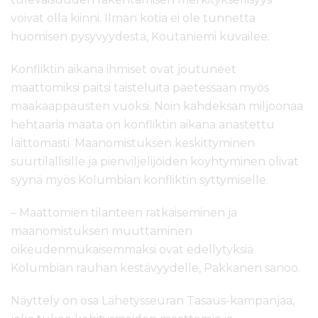
voivat olla kiinni. Ilman kotia ei ole tunnetta
huomisen pysyvyydestä, Koutaniemi kuvailee.
Konfliktin aikana ihmiset ovat joutuneet
maattomiksi paitsi taisteluita paetessaan myös
maakaappausten vuoksi. Noin kahdeksan miljoonaa
hehtaaria maata on konfliktin aikana anastettu
laittomasti. Maanomistuksen keskittyminen
suurtilallisille ja pienviljelijöiden köyhtyminen olivat
syynä myös Kolumbian konfliktin syttymiselle.
– Maattomien tilanteen ratkaiseminen ja
maanomistuksen muuttaminen
oikeudenmukaisemmaksi ovat edellytyksiä
Kolumbian rauhan kestävyydelle, Pakkanen sanoo.
Näyttely on osa Lähetysseuran Tasaus-kampanjaa,