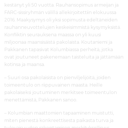
kestänyt yli 50 vuotta. Rauhansopimus armeijan ja
FARC-sissiryhmän välillä allekirjoitettiin elokuussa
2016. Maakysymys oli yksi sopimusta edeltäneiden
rauhanneuvottelujen keskeisimmistä kysymyksistä.
Konfliktin seurauksena maassa on yli kuusi
miljoonaa maansisäistä pakolaista. Koutaniemi ja
Pakkanen tapasivat Kolumbiassa perheitä, jotka
ovat joutuneet pakenemaan taisteluita ja jättämään
kotinsa ja maansa.
– Suuri osa pakolaisista on pienviljelijöitä, joiden
toimeentulo on riippuvainen maasta. Heille
pakolaiseksi joutuminen merkitsee toimeentulon
menettämistä, Pakkanen sanoo.
– Kolumbian maattomien tapaaminen muistutti,
miten pienestä konkreettisesta paikasta turva ja
tulevaisuuden rakentamisen merkityksellisyys