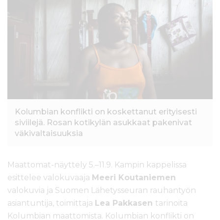
l
t
ö
ö
n
Kolumbian konflikti on koskettanut erityisesti
siviilejä. Rosan kotikylän asukkaat pakenivat
väkivaltaisuuksia
Maattomat-näyttely 5.–11.9. Kampin kappelissa
esittelee valokuvaaja
Meeri Koutaniemen
valokuvia ja Suomen Lähetysseuran rauhantyön
asiantuntija, toimittaja
Lea Pakkasen
tarinoita
Kolumbian maattomista. Kolumbian konflikti on