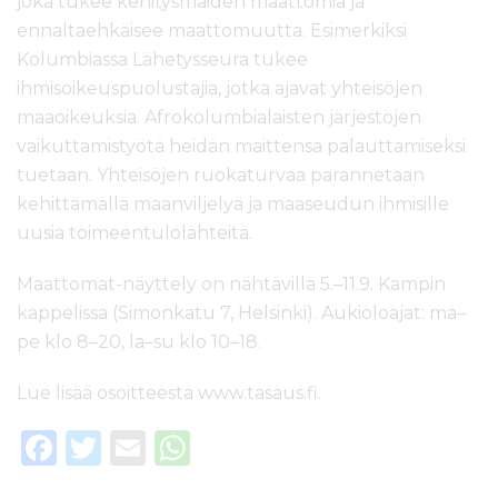
joka tukee kehitysmaiden maattomia ja
ennaltaehkäisee maattomuutta. Esimerkiksi
Kolumbiassa Lähetysseura tukee
ihmisoikeuspuolustajia, jotka ajavat yhteisöjen
maaoikeuksia. Afrokolumbialaisten järjestöjen
vaikuttamistyötä heidän maittensa palauttamiseksi
tuetaan. Yhteisöjen ruokaturvaa parannetaan
kehittämällä maanviljelyä ja maaseudun ihmisille
uusia toimeentulolähteitä.
Maattomat-näyttely on nähtävillä 5.–11.9. Kampin
kappelissa (Simonkatu 7, Helsinki). Aukioloajat: ma–
pe klo 8–20, la–su klo 10–18.
Lue lisää osoitteesta www.tasaus.fi.
F
T
E
W
a
w
m
h