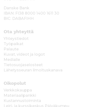
Danske Bank
IBAN: FI38 8000 1400 1611 30
BIC: DABAFIHH
Ota yhteyttä
Yhteystiedot
Työpaikat
Palaute
Kuvat, videot ja logot
Medialle
Tietosuojaselosteet
Lähetysseuran ilmoituskanava
Oikopolut
Verkkokauppa
Materiaalipankki
Kustannustoiminta
Leiri- ja kurssikeskus Päiväkumpu