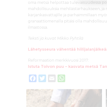
oma metsä helpottaa tulevaisuudessa po
mahdollisuuksia mehiläistarhaukseen, ja
karjankasvattajille ja parhaimmillaan myös 
granaattiomenalla pitäisi olla mahdollisuu
ilmastossa.
Teksti ja kuvat Mikko Pyhtilä
Lähetysseura vähentää hiilijalanjälke
Reformaation merkkivuosi 2017:
Istuta Toivon puu – kasvata metsä Ta
F
T
E
W
a
w
m
h
c
it
ai
a
e
te
l
ts