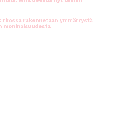
rhiala: Mitä Jeesus nyt tekisi?
kirkossa rakennetaan ymmärrystä
n moninaisuudesta