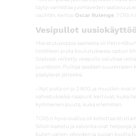
täytyi varmistaa juomaveden saatavuus e
vauhtiin, kertoo
Oscar Rutenge
, TCRS:n 
Vesipullot uusiokäyttö
Yksi istutusoppia saaneista oli Petro Kib
tontilleen puita koulutuksessa opitun ti
Sopivasti rei’itetty vesipullo valuttaa ve
juuristoon. Pulloja saadaan suurempien ka
päätyisivät jätteeksi.
– Nyt puita on jo 2 800, ja muutkin ovat 
vahvistukseksi naapurit kertovat, kuka 
kymmenen puuta, kuka enemmän.
TCRS:n hyvä oivallus oli kehottaa istutta
Silloin kastelu ja valvonta ovat helppoja j
kuten varjon, viileyden ja suojan kovilt