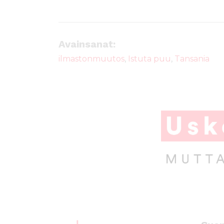
Avainsanat:
ilmastonmuutos
,
Istuta puu
,
Tansania
A