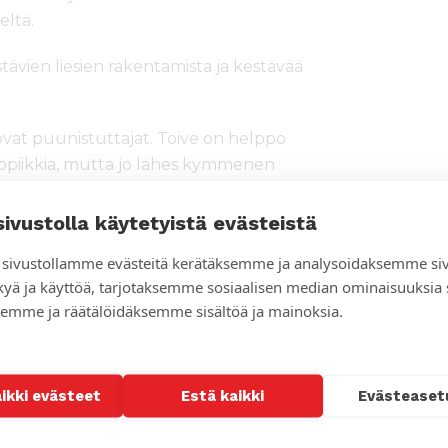
eltä.
ävien liesien rakentamista ja kestävää
vovat puunistuttajat. Toive on helppo
ropiikkia, mutta jo lähes kymmenen
sellisen pienet, tuskin puolet
arjessa.
sivustolla käytetyistä evästeistä
aa
sivustollamme evästeitä kerätäksemme ja analysoidaksemme si
kyä ja käyttöä, tarjotaksemme sosiaalisen median ominaisuuksia
tä energiasta pohjautuu biomassaan:
emme ja räätälöidäksemme sisältöä ja mainoksia.
en metsäkato on 400 000 hehtaarin
 kuin kaadetaan, vaikka jo
opetti: ”Kaada puu, istuta puu”.
aikki evästeet
Estä kaikki
Evästeaset
en kulutetaan paljon aikaa. Kasvava