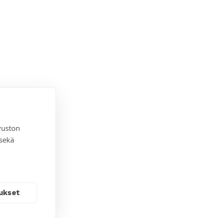
vuston
 sekä
ukset