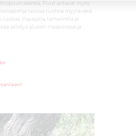
lttopuun saantia. Puut antavat myös
 metsäpohja tarjoaa ruohoa myytäväksi
ruokaa. Papaijalla, tamariinilla ja
ksia selvityä alueen maaperässä ja
ään
nsaniaan!