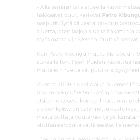
– Aikaisemmin tällä alueella kasvoi mets
hakkasivat puut, kertovat
Petro Kibung
naapurit. Syitä oli useita: tarvittiin poltt
aluetta, joten laajoja alueita hakattiin ja p
myös maata viljelykseen. Puut vähenivät.
Kun Petro Kibungu muutti Kishapuun 196
aukealle tontilleen. Puiden kasvettua hän 
mutta ei niin, etteivät puut olisi pystyne
Vuonna 2008 alueella alkoi Suomen Lähe
(Tanganyika Christian Refugee Service)
t
etsittiin erityisesti keinoja ilmastonmuut
alueen kylissä on parannettu vesiturvaa, 
maataloutta ja puutarhaviljelyä, kanatarh
istuttamaan puita vettä säästävillä menete
– Jos on pulaa juomavedestäkin, kuka sill