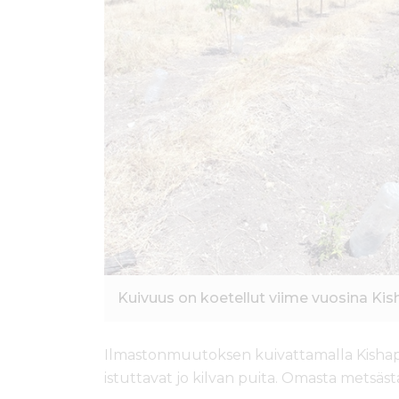
ö
n
Kuivuus on koetellut viime vuosina Ki
Ilmastonmuutoksen kuivattamalla Kishapu
istuttavat jo kilvan puita. Omasta metsäs