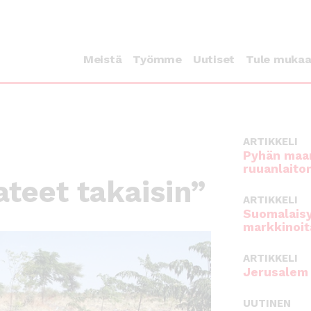
Meistä
Työmme
Uutiset
Tule muka
ARTIKKELI
Pyhän maan
ruuanlaito
ateet takaisin”
ARTIKKELI
Suomalaisy
markkinoit
ARTIKKELI
Jerusalem 
UUTINEN