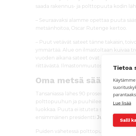
saada rakennus- ja polttopuuta kodin läh
– Seuraavaksi alamme opettaa puuta sääst
metsänhoitoa, Oscar Rutenge kertoo.
– Puut vetävät sateet tänne takaisin, toi
ymmärtää. Alue on ilmastoltaan kuivaa t
vuoden aikana sateet ovat olleet poikkeuk
riittävästä. Ilmastonmuutos näkyy alueen 
Tietoa 
Oma metsä säästää aik
Käytämme 
suoritusky
Tansaniassa lähes 90 prosenttia käytetys
parantaaks
polttopuuhun ja puuhiileen. Vuosittain
Lue lisää
luokkaa. Puuta ei istuteta samassa määrin
ensimmäinen presidentti
Julius Nyerere
Salli k
Puiden vähetessä polttopuun hankkimise