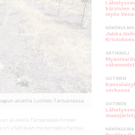
Lähetysseu
kärsivien 
myös Venez
NÄKÖKULMA
Jukka Hell
Kristukses
ARTIKKELI
Myanmarila
vähemmist
UUTINEN
Kansalaisy
verkossa
shapun aluetta Luoteis-Tansaniassa
UUTINEN
Lähetysseu
maanjärist
n alueella Tansaniassa ihmiset
tä on yllättävän monenlaista hyötyä.
NÄKÖKULMA