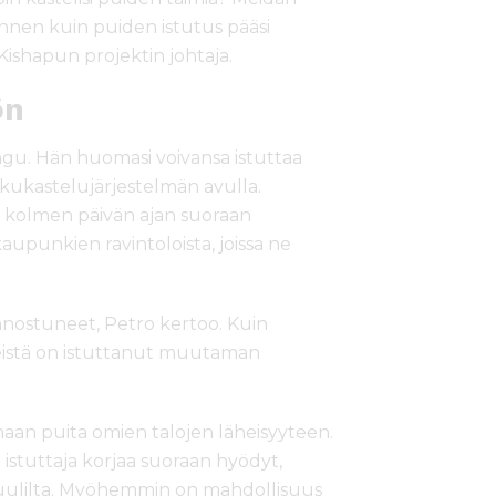
nnen kuin puiden istutus pääsi
Kishapun projektin johtaja.
ön
ungu. Hän huomasi voivansa istuttaa
hkukastelujärjestelmän avulla.
ttä kolmen päivän ajan suoraan
upunkien ravintoloista, joissa ne
innostuneet, Petro kertoo. Kuin
heistä on istuttanut muutaman
maan puita omien talojen läheisyyteen.
a istuttaja korjaa suoraan hyödyt,
a tuulilta. Myöhemmin on mahdollisuus