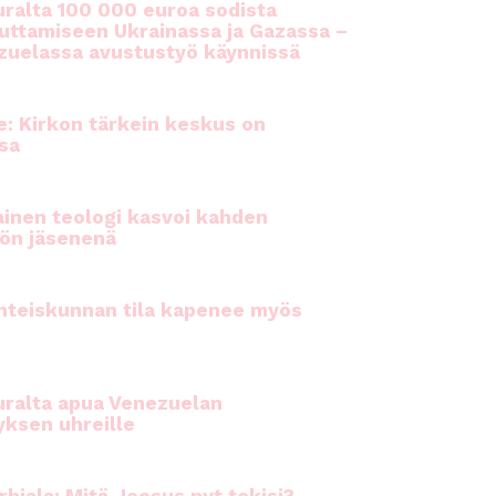
ralta 100 000 euroa sodista
auttamiseen Ukrainassa ja Gazassa –
uelassa avustustyö käynnissä
e: Kirkon tärkein keskus on
sa
inen teologi kasvoi kahden
ön jäsenenä
hteiskunnan tila kapenee myös
ralta apua Venezuelan
yksen uhreille