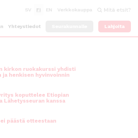
SV
FI
EN
Verkkokauppa
Mitä etsit?
an
Yhteystiedot
Seurakunnalle
Lahjoita
 kirkon ruokakurssi yhdisti
n ja henkisen hyvinvoinnin
ritys koputtelee Etiopian
a Lähetysseuran kanssa
ei päästä otteestaan