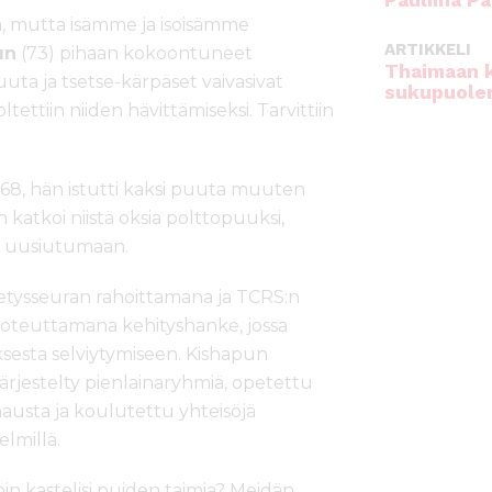
Pauliina Pa
ää, mutta isämme ja isoisämme
ARTIKKELI
un
(73) pihaan kokoontuneet
Thaimaan 
opuuta ja tsetse-kärpäset vaivasivat
sukupuole
oltettiin niiden hävittämiseksi. Tarvittiin
8, hän istutti kaksi puuta muuten
katkoi niistä oksia polttopuuksi,
et uusiutumaan.
tysseuran rahoittamana ja TCRS:n
oteuttamana kehityshanke, jossa
oksesta selviytymiseen. Kishapun
järjestelty pienlainaryhmiä, opetettu
austa ja koulutettu yhteisöjä
lmillä.
oin kastelisi puiden taimia? Meidän