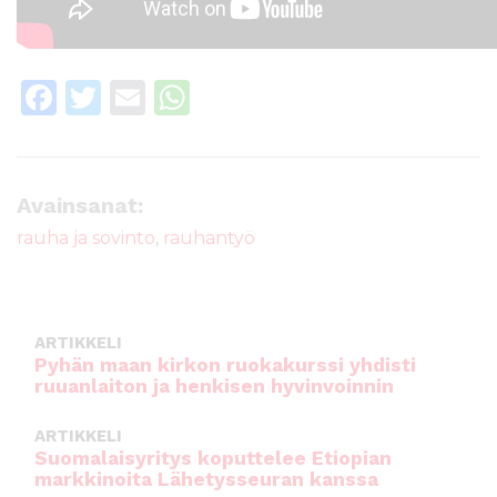
F
T
E
W
a
w
m
h
c
it
ai
a
e
te
l
ts
Avainsanat:
b
r
A
rauha ja sovinto
,
rauhantyö
o
p
o
p
k
ARTIKKELI
Pyhän maan kirkon ruokakurssi yhdisti
ruuanlaiton ja henkisen hyvinvoinnin
ARTIKKELI
Suomalaisyritys koputtelee Etiopian
markkinoita Lähetysseuran kanssa