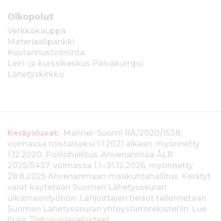
Oikopolut
Verkkokauppa
Materiaalipankki
Kustannustoiminta
Leiri- ja kurssikeskus Päiväkumpu
Lähetyskirkko
T
Keräysluvat:
Manner-Suomi RA/2020/1538,
voimassa toistaiseksi 1.1.2021 alkaen, myönnetty
i
1.12.2020, Poliisihallitus. Ahvenanmaa ÅLR
e
2025/5437, voimassa 1.1.–31.12.2026, myönnetty
28.8.2025 Ahvenanmaan maakuntahallitus. Kerätyt
d
varat käytetään Suomen Lähetysseuran
ulkomaantyöhön. Lahjoittajan tiedot tallennetaan
o
Suomen Lähetysseuran yhteystietorekisteriin. Lue
lisää:
Tietosuojaselosteet