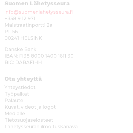
Suomen Lähetysseura
info@suomenlahetysseura.fi
+358 9 12 971
Maistraatinportti 2a
PL 56
00241 HELSINKI
Danske Bank
IBAN: FI38 8000 1400 1611 30
BIC: DABAFIHH
Ota yhteyttä
Yhteystiedot
Työpaikat
Palaute
Kuvat, videot ja logot
Medialle
Tietosuojaselosteet
Lähetysseuran ilmoituskanava