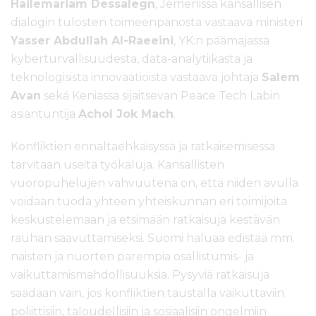
Hailemariam Dessalegn
, Jemenissä kansallisen
dialogin tulosten toimeenpanosta vastaava ministeri
Yasser Abdullah Al-Raeeini
, YK:n päämajassa
kyberturvallisuudesta, data-analytiikasta ja
teknologisista innovaatioista vastaava johtaja
Salem
Avan
sekä Keniassa sijaitsevan Peace Tech Labin
asiantuntija
Achol Jok Mach
.
Konfliktien ennaltaehkäisyssä ja ratkaisemisessa
tarvitaan useita työkaluja. Kansallisten
vuoropuhelujen vahvuutena on, että niiden avulla
voidaan tuoda yhteen yhteiskunnan eri toimijoita
keskustelemaan ja etsimään ratkaisuja kestävän
rauhan saavuttamiseksi. Suomi haluaa edistää mm.
naisten ja nuorten parempia osallistumis- ja
vaikuttamismahdollisuuksia. Pysyviä ratkaisuja
saadaan vain, jos konfliktien taustalla vaikuttaviin
poliittisiin, taloudellisiin ja sosiaalisiin ongelmiin