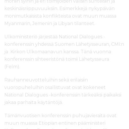
moniin syihin ja eri toimijoiden välisiin suhteisiin ja
keskinäisriippuvuuksiin. Esimerkkejä nykypäivän
monimutkaisista konflikteista ovat muun muassa
Myanmarin, Jemenin ja Libyan tilanteet.
Ulkoministeriö järjestää National Dialogues -
konferenssin yhdessä Suomen Lähetysseuran, CMI:n
ja Kirkon Ulkomaanavun kanssa. Tänä vuonna
konferenssin sihteeristönä toimii Lähetysseura
(Felm).
Rauhanneuvotteluihin sekä erilaisiin
vuoropuheluihin osallistuvat ovat kokeneet
National Dialogues -konferenssin tärkeäksi paikaksi
jakaa parhaita käytäntöjä.
Tämänvuotisen konferenssin puhujavieraita ovat
muun muassa Etiopian entinen pääministeri