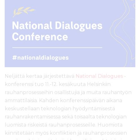
l
t
ö
ö
n
Neljättä kertaa järjestettävä
National Dialogues
-
konferenssi tuo 11.-12. kesäkuuta Helsinkiin
rauhanprosesseihin osallistujia ja muita rauhantyön
ammattilaisia. Kahden konferenssipäivän aikana
keskustellaan teknologian hyödyntämisestä
rauhanrakentamisessa sekä toisaalta teknologian
luomista riskeistä rauhanprosesseille. Huomiota
kiinnitetään myös konfliktien ja rauhanprosessien