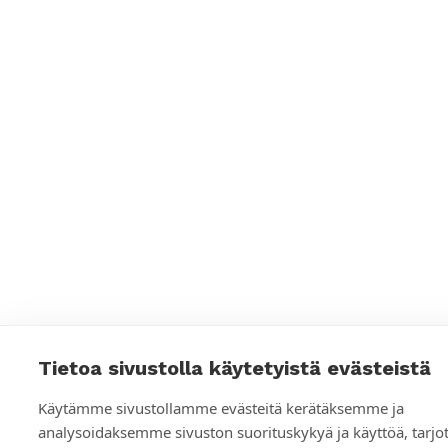
a
a
l
i
s
e
n
m
e
d
i
Tietoa sivustolla käytetyistä evästeistä
a
Käytämme sivustollamme evästeitä kerätäksemme ja
n
analysoidaksemme sivuston suorituskykyä ja käyttöä, tar