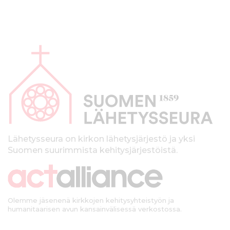
A
l
a
p
a
l
k
Lähetysseura on kirkon lähetysjärjestö ja yksi
Suomen suurimmista kehitysjärjestöistä.
k
i
Olemme jäsenenä kirkkojen kehitysyhteistyön ja
humanitaarisen avun kansainvälisessä verkostossa.