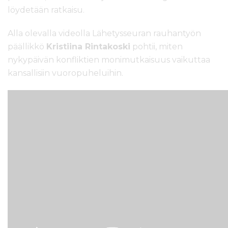
löydetään ratkaisu.
Alla olevalla videolla Lähetysseuran rauhantyön
päällikkö
Kristiina Rintakoski
pohtii, miten
nykypäivän konfliktien monimutkaisuus vaikuttaa
kansallisiin vuoropuheluihin.