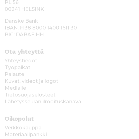
PL 56
00241 HELSINKI
Danske Bank
IBAN: FI38 8000 1400 1611 30
BIC: DABAFIHH
Ota yhteyttä
Yhteystiedot
Työpaikat
Palaute
Kuvat, videot ja logot
Medialle
Tietosuojaselosteet
Lähetysseuran ilmoituskanava
Oikopolut
Verkkokauppa
Materiaalipankki