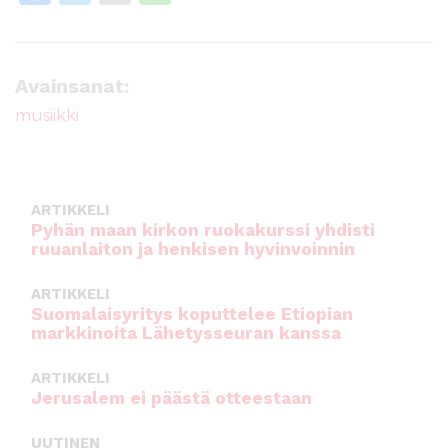
a
w
m
h
c
it
ai
a
e
te
l
ts
Avainsanat:
b
r
A
musiikki
o
p
o
p
k
ARTIKKELI
Pyhän maan kirkon ruokakurssi yhdisti
ruuanlaiton ja henkisen hyvinvoinnin
ARTIKKELI
Suomalaisyritys koputtelee Etiopian
markkinoita Lähetysseuran kanssa
ARTIKKELI
Jerusalem ei päästä otteestaan
UUTINEN