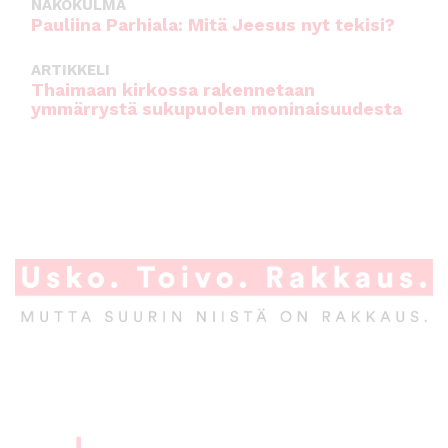
NÄKÖKULMA
Pauliina Parhiala: Mitä Jeesus nyt tekisi?
ARTIKKELI
Thaimaan kirkossa rakennetaan
ymmärrystä sukupuolen moninaisuudesta
A