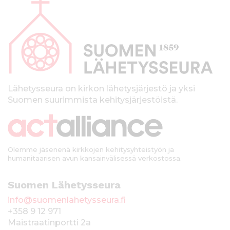
l
a
p
a
l
k
Lähetysseura on kirkon lähetysjärjestö ja yksi
Suomen suurimmista kehitysjärjestöistä.
k
i
Olemme jäsenenä kirkkojen kehitysyhteistyön ja
humanitaarisen avun kansainvälisessä verkostossa.
Suomen Lähetysseura
info@suomenlahetysseura.fi
+358 9 12 971
Maistraatinportti 2a