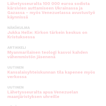
Lähetysseuralta 100 000 euroa sodista
kärsivien auttamiseen Ukrainassa ja
Gazassa – myös Venezuelassa avustustyö
käynnissä
NÄKÖKULMA
Jukka Helle: Kirkon tärkein keskus on
Kristuksessa
ARTIKKELI
Myanmarilainen teologi kasvoi kahden
vähemmistön jäsenenä
UUTINEN
Kansalaisyhteiskunnan tila kapenee myös
verkossa
UUTINEN
Lähetysseuralta apua Venezuelan
maanjäristyksen uhreille