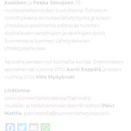
Kaskisen
ja
Pekka Simojoen
25-
vuotistaiteilijavuoden tuotoksena. Rahaston
tarkoituksena on tukea lähetystyötä ja kirkon
yhteislauluperinnettä edistävää nuorten
aloittelevien sanoittajien ja säveltäjien työtä
Suomessa ja Suomen Lähetysseuran
yhteistyökirkoissa.
Apuraha jaetaan nyt kolmatta kertaa. Ensimmäisen
apurahan sai vuonna 2012
Aarni Seppälä
ja toisen
vuonna 2014
Ville Myllykoski
.
Lisätietoa:
www.suomenlahetysseura.fi/apuraha
musiikki- ja taidetoiminnan koordinaattori
Päivi
Mattila
, paivi.mattila@suomenlahetysseura.fi
F
T
E
W