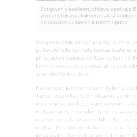
Songwan yläasteen johtava opettaja 
ympäristökasvatuksen osaksi koulun 
on vuosien kuluessa istutettu puita.
Songwan yläasteen pihalla käy kuhina. J
pukeutuneita oppilaita kantaa kasteluka
pihapuiden varjossa odottaville taimille. 
kymmenentuhatta pientä tainta ovat alku
suunniteltu jo pitkään.
Nyasamban ja Mwamishonin kylien alueel
Tansaniassa alkaa 500 hehtaarin laajuine
maanviljely on ollut jo vuosikymmenten aj
metsän puusto on vähentynyt. Kasvava väe
rakennuspuuta sekä puuhiiltä. Nyt alue
metsää. Puuston uusiutumista ovat osalt
jotka ovat polkeneet ja syöneet nuoret t