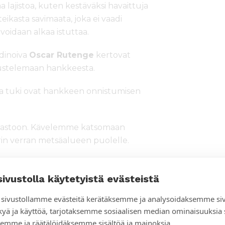
 lajistoa, kuten kestäväksi havaittuja
eikasta savimaata, joka ei vaadi
voidaan alkaa istuttaa.
rdinoiva
Oscar Rutenge
kertovat
ustelemaan hankkeesta.
 ja tuki ovat hankkeen onnistumisen
maastoon. Kävelemme katsomaan
rin verran metsäalueen puolelle.
an. On tärkeää, ettei hankkeesta
sivustolla käytetyistä evästeistä
sivustollamme evästeitä kerätäksemme ja analysoidaksemme si
 istuttamisesta.
kyä ja käyttöä, tarjotaksemme sosiaalisen median ominaisuuksia
emme ja räätälöidäksemme sisältöä ja mainoksia.
rkeää. Opetamme puuta säästävien