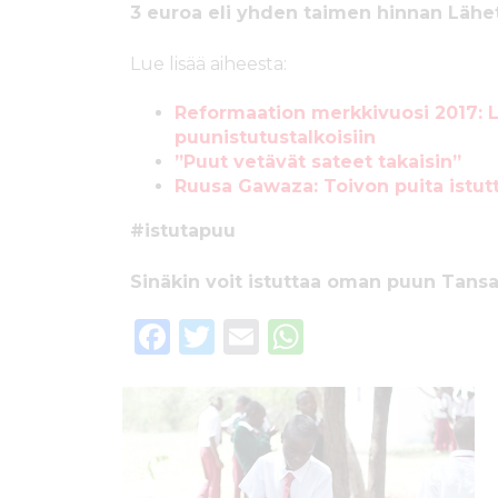
3 euroa eli yhden taimen hinnan Läh
Lue lisää aiheesta:
Reformaation merkkivuosi 2017: 
puunistutustalkoisiin
”Puut vetävät sateet takaisin”
Ruusa Gawaza: Toivon puita istu
#istutapuu
Sinäkin voit istuttaa oman puun Tans
F
T
E
W
a
w
m
h
c
it
ai
a
e
te
l
ts
b
r
A