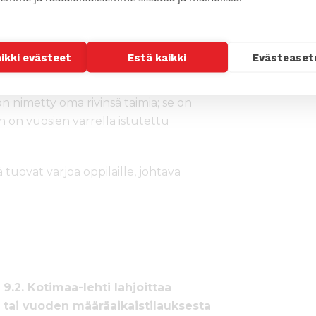
ja. Tarvitaan myös koulutusta, jotta
 Elävä metsä tarjoaa monia hyötyjä,
een, Rutenge kertoo.
aikki evästeet
Estä kaikki
Evästeaset
kasteltua. Puista huolehtiminen on
 nimetty oma rivinsä taimia; se on
n on vuosien varrella istutettu
 tuovat varjoa oppilaille, johtava
.2. Kotimaa-lehti lahjoittaa
 tai vuoden määräaikaistilauksesta