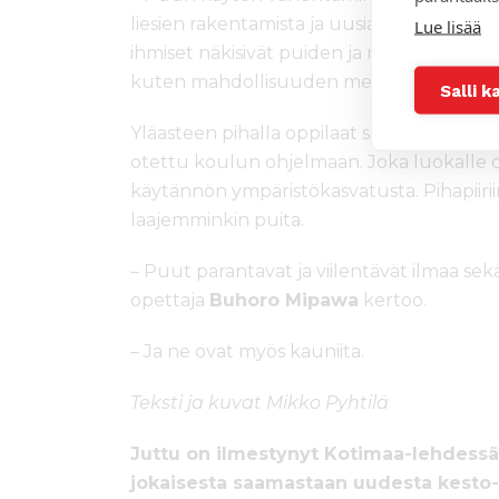
liesien rakentamista ja uusia toimintatapo
Lue lisää
ihmiset näkisivät puiden ja metsän arvon.
kuten mahdollisuuden mehiläistarhauks
Salli k
Yläasteen pihalla oppilaat saavat taimet 
otettu koulun ohjelmaan. Joka luokalle on
käytännön ympäristökasvatusta. Pihapiirii
laajemminkin puita.
– Puut parantavat ja viilentävät ilmaa sekä
opettaja
Buhoro Mipawa
kertoo.
– Ja ne ovat myös kauniita.
Teksti ja kuvat Mikko Pyhtilä
Juttu on ilmestynyt Kotimaa-lehdessä 9
jokaisesta saamastaan uudesta kesto-