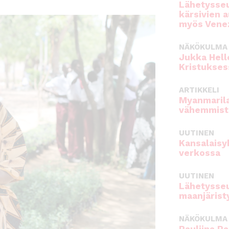
Lähetysseu
kärsivien 
myös Venez
NÄKÖKULMA
Jukka Hell
Kristukses
ARTIKKELI
Myanmarila
vähemmist
UUTINEN
Kansalaisy
verkossa
UUTINEN
Lähetysseu
maanjärist
NÄKÖKULMA