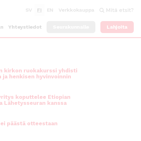
SV
FI
EN
Verkkokauppa
Mitä etsit?
an
Yhteystiedot
Seurakunnalle
Lahjoita
 kirkon ruokakurssi yhdisti
n ja henkisen hyvinvoinnin
ritys koputtelee Etiopian
a Lähetysseuran kanssa
ei päästä otteestaan