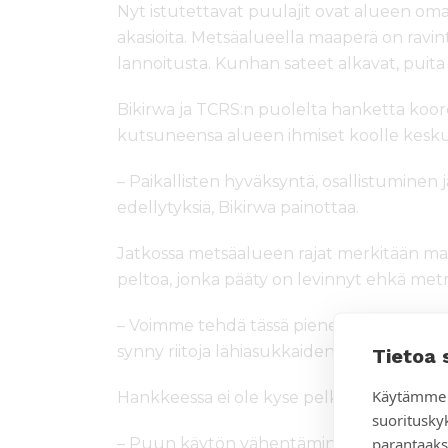
Nyt istutettavat puulajit ovat alueen omaa
akasioita. Metsäalueella maaperä on ravint
lannoitusta. Kunhan sateet alkavat, puita 
Bikirwa ja TCRS:n puolelta hanketta koo
kutsuneensa alueen ihmiset koolle kesk
– Paikallisten hyväksyntä, osallistuminen
edellytyksiä, Bikirwa painottaa.
Jatkossa metsäalueen rajat merkitään 
peltoa, jonka pääty on levinnyt ehkä met
– Voimme tehdä tässä pienen mutkan raja
synny riitoja lähiasukkaiden kanssa.
Tietoa 
Käytämme 
Hankkeessa ei ole kyse pelkästään puiden
suoritusky
parantaaks
– Puun käytön vähentäminen on myös tä