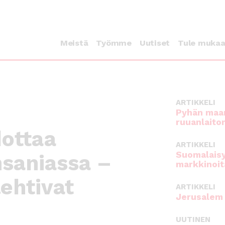
Meistä
Työmme
Uutiset
Tule muka
ARTIKKELI
Pyhän maan
ruuanlaito
dottaa
ARTIKKELI
Suomalaisy
nsaniassa –
markkinoit
lehtivat
ARTIKKELI
Jerusalem 
UUTINEN