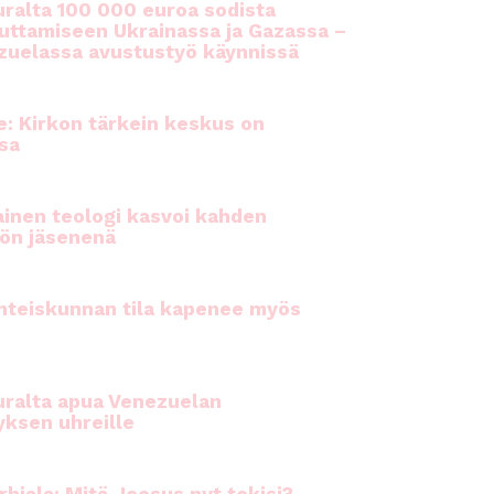
ralta 100 000 euroa sodista
auttamiseen Ukrainassa ja Gazassa –
uelassa avustustyö käynnissä
e: Kirkon tärkein keskus on
sa
inen teologi kasvoi kahden
ön jäsenenä
hteiskunnan tila kapenee myös
ralta apua Venezuelan
yksen uhreille