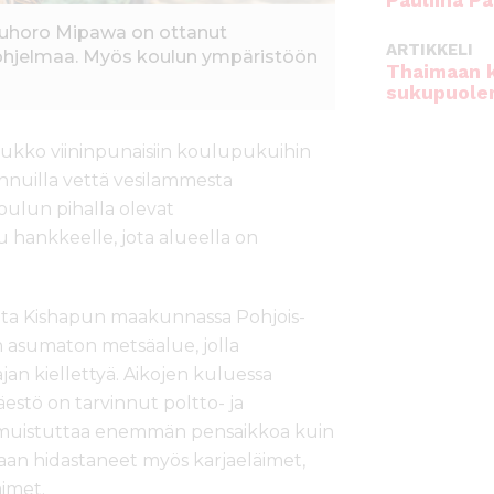
Pauliina Pa
Buhoro Mipawa on ottanut
ARTIKKELI
ohjelmaa. Myös koulun ympäristöön
Thaimaan 
sukupuole
oukko viininpunaisiin koulupukuihin
nnuilla vettä vesilammesta
Koulun pihalla olevat
 hankkeelle, jota alueella on
ta Kishapun maakunnassa Pohjois-
n asumaton metsäalue, jolla
an kiellettyä. Aikojen kuluessa
stö on tarvinnut poltto- ja
 muistuttaa enemmän pensaikkoa kuin
aan hidastaneet myös karjaeläimet,
aimet.