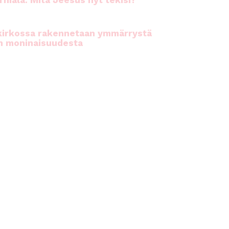
rhiala: Mitä Jeesus nyt tekisi?
kirkossa rakennetaan ymmärrystä
n moninaisuudesta