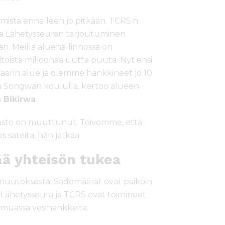
ista ennalleen jo pitkään. TCRS:n
 ja Lähetysseuran tarjoutuminen
n. Meillä aluehallinnossa on
toista miljoonaa uutta puuta. Nyt ensi
taarin alue ja olemme hankkineet jo 10
ua Songwan koululla, kertoo alueen
 Bikirwa
.
masto on muuttunut. Toivomme, että
 sateita, hän jatkaa.
ä yhteisön tukea
muutoksesta. Sademäärät ovat paikoin
 Lähetysseura ja TCRS ovat toimineet
muassa vesihankkeita.