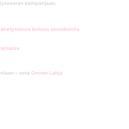
etysseuran kampanjaan.
Lähetysseura kutsuu seurakuntia
ttamassa
aniaan – osta
Onnen Lahja