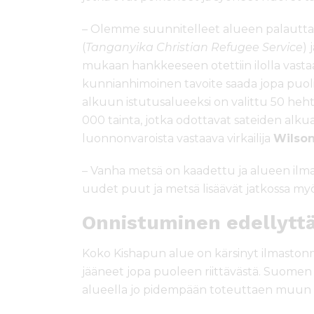
– Olemme suunnitelleet alueen palauttam
(
Tanganyika Christian Refugee Service
)
mukaan hankkeeseen otettiin ilolla vastaa
kunnianhimoinen tavoite saada jopa puoli
alkuun istutusalueeksi on valittu 50 heh
000 tainta, jotka odottavat sateiden alk
luonnonvaroista vastaava virkailija
Wilson
– Vanha metsä on kaadettu ja alueen il
uudet puut ja metsä lisäävät jatkossa myös
Onnistuminen edellyttä
Koko Kishapun alue on kärsinyt ilmaston
jääneet jopa puoleen riittävästä. Suomen
alueella jo pidempään toteuttaen muun 