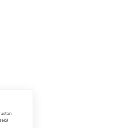
vuston
 sekä