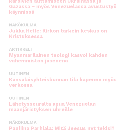
kärsivien auttamiseen Ukrainassa ja
Gazassa – myös Venezuelassa avustustyö
käynnissä
NÄKÖKULMA
Jukka Helle: Kirkon tärkein keskus on
Kristuksessa
ARTIKKELI
Myanmarilainen teologi kasvoi kahden
vähemmistön jäsenenä
UUTINEN
Kansalaisyhteiskunnan tila kapenee myös
verkossa
UUTINEN
Lähetysseuralta apua Venezuelan
maanjäristyksen uhreille
NÄKÖKULMA
Pauliina Parhiala: Mitä Jeesus nyt tekisi?