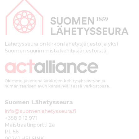
a
p
a
l
k
Lähetysseura on kirkon lähetysjärjestö ja yksi
Suomen suurimmista kehitysjärjestöistä.
k
i
Olemme jäsenenä kirkkojen kehitysyhteistyön ja
humanitaarisen avun kansainvälisessä verkostossa.
Suomen Lähetysseura
info@suomenlahetysseura.fi
+358 9 12 971
Maistraatinportti 2a
PL 56
00241 HELSINKI