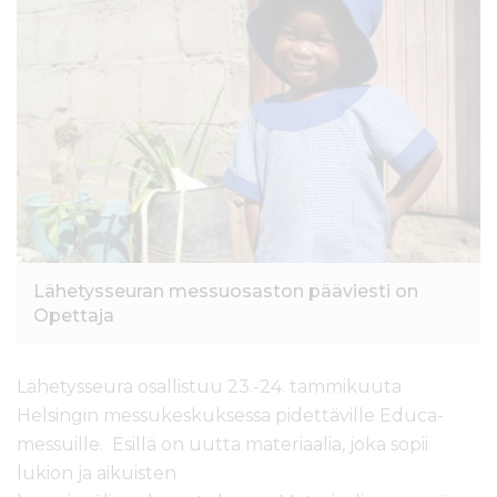
l
t
ö
ö
n
Lähetysseuran messuosaston pääviesti on
Opettaja
Lähetysseura osallistuu 23.-24. tammikuuta
Helsingin messukeskuksessa pidettäville Educa-
messuille. Esillä on uutta materiaalia, joka sopii
lukion ja aikuisten