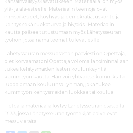
kansainvälisyyskasvatukseen. Materiaalia on myös
ylä- ja ala-asteelle. Materiaalin teemoja ovat
ihmisoikeudet, köyhyys ja demokratia, uskonto ja
kehitys sekä ruokaturva ja hiv/aids. Materiaalin
kautta pääsee tutustumaan myös Lähetysseuran
työhön, jossa nämä teemat tulevat esille.
Lähetysseuran messuosaston pääviesti on Opettaja,
olet korvaamaton! Opettaja voi omalla toiminnallaan
tukea kehitysmaiden lasten koulunkäyntiä
kummityön kautta. Hän voi ryhtyä itse kummiksi tai
luoda omaan kouluunsa ryhmän, joka tukee
kummityön kehitysmaiden luokkaa tai koulua.
Tietoa ja materiaalia löytyy Lähetysseuran osastolla
R133, jossa Lähetysseuran työntekijät palvelevat
messuvieraita.