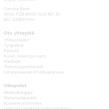
Danske Bank
IBAN: FI38 8000 1400 1611 30
BIC: DABAFIHH
Ota yhteyttä
Yhteystiedot
Työpaikat
Palaute
Kuvat, videot ja logot
Medialle
Tietosuojaselosteet
Lähetysseuran ilmoituskanava
Oikopolut
Verkkokauppa
Materiaalipankki
Kustannustoiminta
Leiri- ja kurssikeskus Päiväkumpu