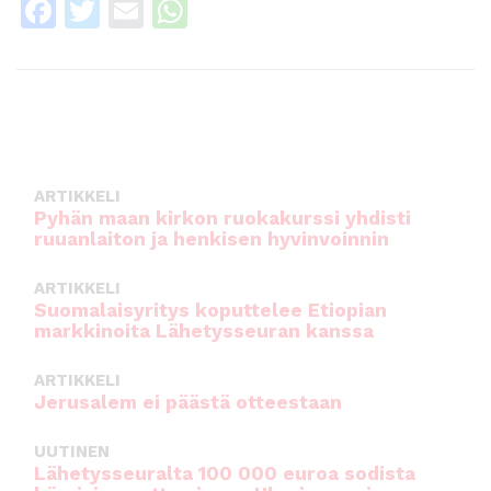
F
T
E
W
a
w
m
h
c
it
ai
a
e
te
l
ts
b
r
A
o
p
ARTIKKELI
o
p
Pyhän maan kirkon ruokakurssi yhdisti
ruuanlaiton ja henkisen hyvinvoinnin
k
ARTIKKELI
Suomalaisyritys koputtelee Etiopian
markkinoita Lähetysseuran kanssa
ARTIKKELI
Jerusalem ei päästä otteestaan
UUTINEN
Lähetysseuralta 100 000 euroa sodista