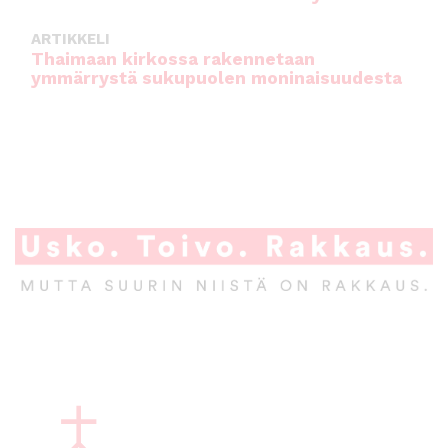
ARTIKKELI
Thaimaan kirkossa rakennetaan
ymmärrystä sukupuolen moninaisuudesta
A
l