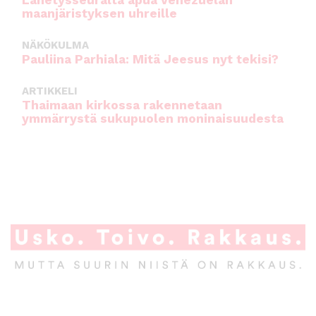
Lähetysseuralta apua Venezuelan
maanjäristyksen uhreille
NÄKÖKULMA
Pauliina Parhiala: Mitä Jeesus nyt tekisi?
ARTIKKELI
Thaimaan kirkossa rakennetaan
ymmärrystä sukupuolen moninaisuudesta