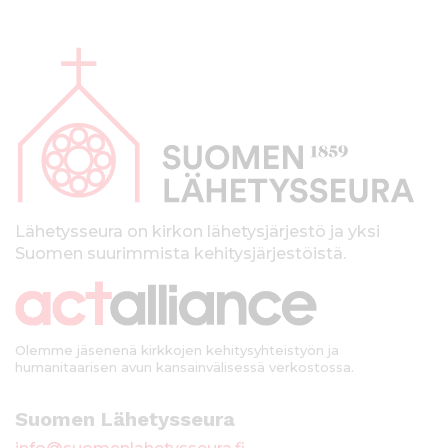
A
l
a
p
a
l
k
Lähetysseura on kirkon lähetysjärjestö ja yksi
Suomen suurimmista kehitysjärjestöistä.
k
i
Olemme jäsenenä kirkkojen kehitysyhteistyön ja
humanitaarisen avun kansainvälisessä verkostossa.
Suomen Lähetysseura