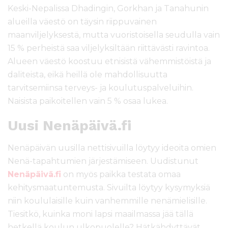
Keski-Nepalissa Dhadingin, Gorkhan ja Tanahunin
alueilla väestö on täysin riippuvainen
maanviljelyksestä, mutta vuoristoisella seudulla vain
15 % perheistä saa viljelyksiltään riittävästi ravintoa.
Alueen väestö koostuu etnisistä vähemmistöistä ja
daliteista, eikä heillä ole mahdollisuutta
tarvitsemiinsa terveys- ja koulutuspalveluihin.
Naisista paikoitellen vain 5 % osaa lukea.
Uusi Nenäpäivä.fi
Nenäpäivän uusilla nettisivuilla löytyy ideoita omien
Nenä-tapahtumien järjestämiseen. Uudistunut
Nenäpäivä.fi
on myös paikka testata omaa
kehitysmaatuntemusta. Sivuilta löytyy kysymyksiä
niin koululaisille kuin vanhemmille nenämielisille.
Tiesitkö, kuinka moni lapsi maailmassa jää tällä
hetkellä koulun ulkopuolelle? Hätkähdyttävät