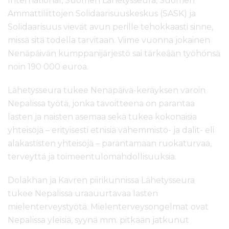
International, Suomen Lähetysseura, Suomen
Ammattiliittojen Solidaarisuuskeskus (SASK) ja
Solidaarisuus vievät avun perille tehokkaasti sinne,
missä sitä todella tarvitaan. Viime vuonna jokainen
Nenäpäivän kumppanijärjestö sai tärkeään työhönsä
noin 190 000 euroa.
Lähetysseura tukee Nenäpäivä-keräyksen varoin
Nepalissa työtä, jonka tavoitteena on parantaa
lasten ja naisten asemaa sekä tukea kokonaisia
yhteisöjä – erityisesti etnisiä vähemmistö- ja dalit- eli
alakastisten yhteisöjä – parantamaan ruokaturvaa,
terveyttä ja toimeentulomahdollisuuksia.
Dolakhan ja Kavren piirikunnissa Lähetysseura
tukee Nepalissa uraauurtavaa lasten
mielenterveystyötä. Mielenterveysongelmat ovat
Nepalissa yleisiä, syynä mm. pitkään jatkunut