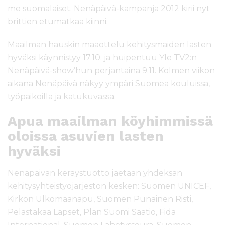
me suomalaiset. Nenäpäivä-kampanja 2012 kirii nyt
brittien etumatkaa kiinni.
Maailman hauskin maaottelu kehitysmaiden lasten
hyväksi käynnistyy 17.10. ja huipentuu Yle TV2:n
Nenäpäivä-show’hun perjantaina 9.11. Kolmen viikon
aikana Nenäpäivä näkyy ympäri Suomea kouluissa,
työpaikoilla ja katukuvassa.
Apua maailman köyhimmissä
oloissa asuvien lasten
hyväksi
Nenäpäivän keräystuotto jaetaan yhdeksän
kehitysyhteistyöjärjestön kesken: Suomen UNICEF,
Kirkon Ulkomaanapu, Suomen Punainen Risti,
Pelastakaa Lapset, Plan Suomi Säätiö, Fida