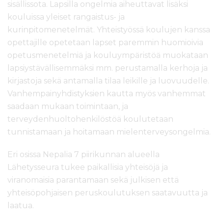
sisällissota. Lapsilla ongelmia aiheuttavat lisäksi
kouluissa yleiset rangaistus- ja
kurinpitomenetelmät. Yhteistyössä koulujen kanssa
opettajille opetetaan lapset paremmin huomioivia
opetusmenetelmiä ja kouluympäristöä muokataan
lapsiystävällisemmäksi mm. perustamalla kerhoja ja
kirjastoja sekä antamalla tilaa leikille ja luovuudelle.
Vanhempainyhdistyksien kautta myös vanhemmat
saadaan mukaan toimintaan, ja
terveydenhuoltohenkilöstöä koulutetaan
tunnistamaan ja hoitamaan mielenterveysongelmia.
Eri osissa Nepalia 7 piirikunnan alueella
Lähetysseura tukee paikallisia yhteisöjä ja
viranomaisia parantamaan sekä julkisen että
yhteisöpohjaisen peruskoulutuksen saatavuutta ja
laatua.