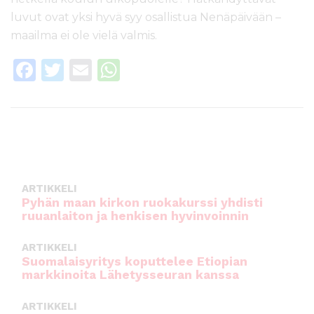
luvut ovat yksi hyvä syy osallistua Nenäpäivään –
maailma ei ole vielä valmis.
F
T
E
W
a
w
m
h
c
it
ai
a
e
te
l
ts
b
r
A
o
p
ARTIKKELI
o
p
Pyhän maan kirkon ruokakurssi yhdisti
ruuanlaiton ja henkisen hyvinvoinnin
k
ARTIKKELI
Suomalaisyritys koputtelee Etiopian
markkinoita Lähetysseuran kanssa
ARTIKKELI