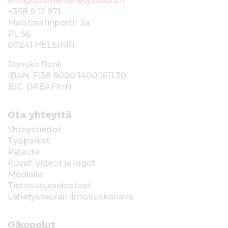
info@suomenlahetysseura.fi
+358 9 12 971
Maistraatinportti 2a
PL 56
00241 HELSINKI
Danske Bank
IBAN: FI38 8000 1400 1611 30
BIC: DABAFIHH
Ota yhteyttä
Yhteystiedot
Työpaikat
Palaute
Kuvat, videot ja logot
Medialle
Tietosuojaselosteet
Lähetysseuran ilmoituskanava
Oikopolut