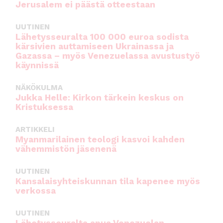
Jerusalem ei päästä otteestaan
UUTINEN
Lähetysseuralta 100 000 euroa sodista
kärsivien auttamiseen Ukrainassa ja
Gazassa – myös Venezuelassa avustustyö
käynnissä
NÄKÖKULMA
Jukka Helle: Kirkon tärkein keskus on
Kristuksessa
ARTIKKELI
Myanmarilainen teologi kasvoi kahden
vähemmistön jäsenenä
UUTINEN
Kansalaisyhteiskunnan tila kapenee myös
verkossa
UUTINEN