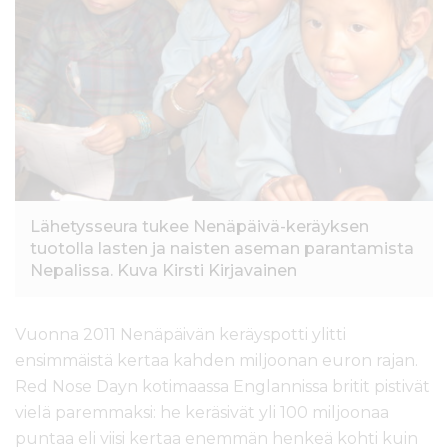
l
t
ö
ö
n
Lähetysseura tukee Nenäpäivä-keräyksen
tuotolla lasten ja naisten aseman parantamista
Nepalissa. Kuva Kirsti Kirjavainen
Vuonna 2011 Nenäpäivän keräyspotti ylitti
ensimmäistä kertaa kahden miljoonan euron rajan.
Red Nose Dayn kotimaassa Englannissa britit pistivät
vielä paremmaksi: he keräsivät yli 100 miljoonaa
puntaa eli viisi kertaa enemmän henkeä kohti kuin