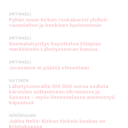
o
p
k
ARTIKKELI
Pyhän maan kirkon ruokakurssi yhdisti
ruuanlaiton ja henkisen hyvinvoinnin
ARTIKKELI
Suomalaisyritys koputtelee Etiopian
markkinoita Lähetysseuran kanssa
ARTIKKELI
Jerusalem ei päästä otteestaan
UUTINEN
Lähetysseuralta 100 000 euroa sodista
kärsivien auttamiseen Ukrainassa ja
Gazassa – myös Venezuelassa avustustyö
käynnissä
NÄKÖKULMA
Jukka Helle: Kirkon tärkein keskus on
Kristuksessa