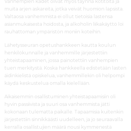
Vanhempien kädet olivat myös täynnä kotitöitä ja
muita arjen askareita, jotka veivät huomion lapsista.
Valtaosa vanhemmista ei ollut tietoisia lastensa
asianmukaisesta hoidosta, ja alkoholin liikakäyttö loi
rauhattoman ympäristön moniin koteihin.
Lähetysseuran opetushankkeen kautta koulun
henkilökunnalle ja vanhemmille järjestettiin
yhteistapaaminen, jossa painotettiin vanhempien
tuen merkitystä. Koska hankkeella edistetään lasten
äidinkielistä opiskelua, vanhemmillekin oli helpompi
käydä keskustelua omalla kielellään.
Aikaisemmin osallistuminen yhteistapaamisiin oli
hyvin passiivista ja suuri osa vanhemmista jätti
kokonaan tulematta paikalle. Tapaamisia kuitenkin
järjestettiin sinnikkäästi uudelleen, ja jo seuraavalla
kerralla osallistujien määrä nousi kymmenestä