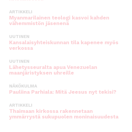
ARTIKKELI
Myanmarilainen teologi kasvoi kahden
vähemmistön jäsenenä
UUTINEN
Kansalaisyhteiskunnan tila kapenee myös
verkossa
UUTINEN
Lähetysseuralta apua Venezuelan
maanjäristyksen uhreille
NÄKÖKULMA
Pauliina Parhiala: Mitä Jeesus nyt tekisi?
ARTIKKELI
Thaimaan kirkossa rakennetaan
ymmärrystä sukupuolen moninaisuudesta