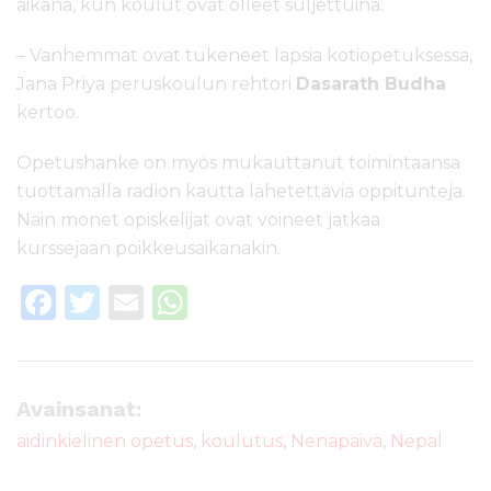
aikana, kun koulut ovat olleet suljettuina.
– Vanhemmat ovat tukeneet lapsia kotiopetuksessa,
Jana Priya peruskoulun rehtori
Dasarath Budha
kertoo.
Opetushanke on myös mukauttanut toimintaansa
tuottamalla radion kautta lähetettäviä oppitunteja.
Näin monet opiskelijat ovat voineet jatkaa
kurssejaan poikkeusaikanakin.
F
T
E
W
a
w
m
h
c
it
ai
a
e
te
l
ts
Avainsanat:
b
r
A
äidinkielinen opetus
,
koulutus
,
Nenäpäivä
,
Nepal
o
p