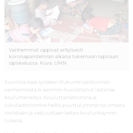
l
t
ö
ö
n
Vanhemmat oppivat erityisesti
koronapandemian aikana tukemaan lapsiaan
opiskelussa. Kuva: UMN
Suurinta osaa syrjäisen Rukumin piirikunnan
vanhemmista ei aiemmin huolettanut lastensa
koulumenestys. Kouluttamattomina ja
lukutaidottomina heiltä puuttui ymmärrys omasta
roolistaan ja vastuustaan lasten koulunkäynnin
tukena.