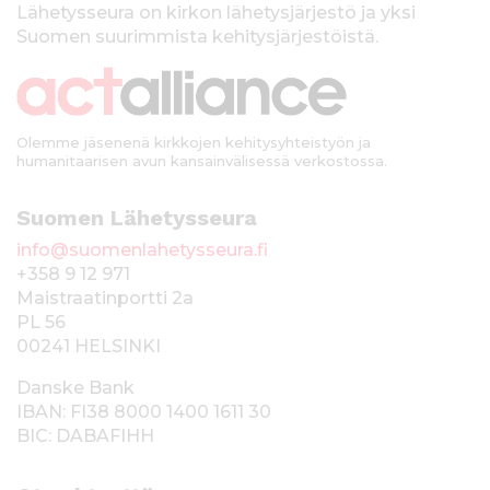
k
Lähetysseura on kirkon lähetysjärjestö ja yksi
Suomen suurimmista kehitysjärjestöistä.
k
i
Olemme jäsenenä kirkkojen kehitysyhteistyön ja
humanitaarisen avun kansainvälisessä verkostossa.
Suomen Lähetysseura
info@suomenlahetysseura.fi
+358 9 12 971
Maistraatinportti 2a
PL 56
00241 HELSINKI
Danske Bank
IBAN: FI38 8000 1400 1611 30
BIC: DABAFIHH