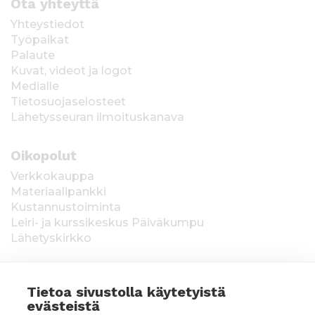
Ota yhteyttä
Yhteystiedot
Työpaikat
Palaute
Kuvat, videot ja logot
Medialle
Tietosuojaselosteet
Lähetysseuran ilmoituskanava
Oikopolut
Verkkokauppa
Materiaalipankki
Kustannustoiminta
Leiri- ja kurssikeskus Päiväkumpu
Lähetyskirkko
Tietoa sivustolla käytetyistä
evästeistä