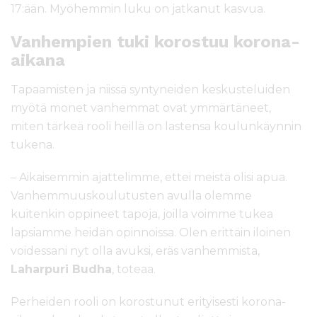
17:ään. Myöhemmin luku on jatkanut kasvua.
Vanhempien tuki korostuu korona-
aikana
Tapaamisten ja niissä syntyneiden keskusteluiden
myötä monet vanhemmat ovat ymmärtäneet,
miten tärkeä rooli heillä on lastensa koulunkäynnin
tukena.
– Aikaisemmin ajattelimme, ettei meistä olisi apua.
Vanhemmuuskoulutusten avulla olemme
kuitenkin oppineet tapoja, joilla voimme tukea
lapsiamme heidän opinnoissa. Olen erittäin iloinen
voidessani nyt olla avuksi, eräs vanhemmista,
Laharpuri Budha
, toteaa.
Perheiden rooli on korostunut erityisesti korona-