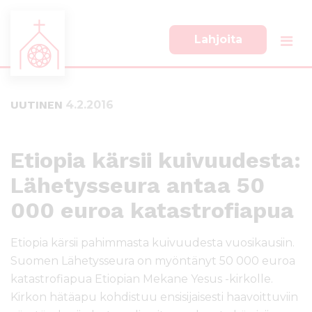
Lahjoita
S
S
i
i
i
i
UUTINEN
4.2.2016
r
r
r
r
y
y
s
a
Etiopia kärsii kuivuudesta:
u
l
Lähetysseura antaa 50
o
a
r
p
000 euroa katastrofiapua
a
a
a
l
Etiopia kärsii pahimmasta kuivuudesta vuosikausiin.
n
k
s
k
Suomen Lähetysseura on myöntänyt 50 000 euroa
i
i
katastrofiapua Etiopian Mekane Yesus -kirkolle.
s
i
Kirkon hätäapu kohdistuu ensisijaisesti haavoittuviin
ä
n