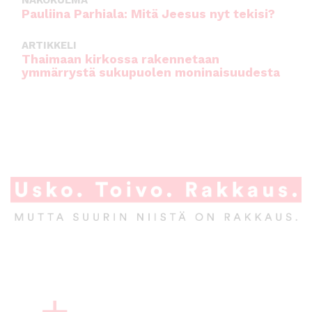
NÄKÖKULMA
Pauliina Parhiala: Mitä Jeesus nyt tekisi?
ARTIKKELI
Thaimaan kirkossa rakennetaan
ymmärrystä sukupuolen moninaisuudesta
A