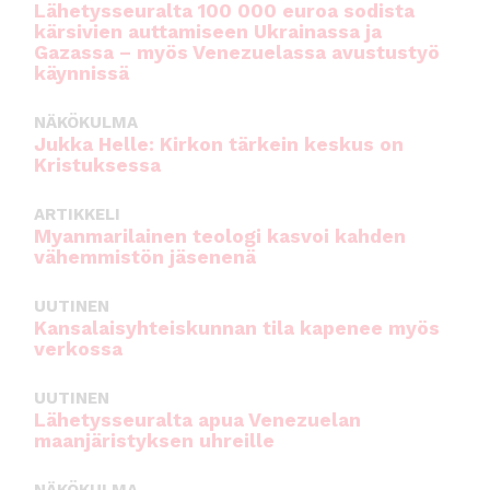
Lähetysseuralta 100 000 euroa sodista
kärsivien auttamiseen Ukrainassa ja
Gazassa – myös Venezuelassa avustustyö
käynnissä
NÄKÖKULMA
Jukka Helle: Kirkon tärkein keskus on
Kristuksessa
ARTIKKELI
Myanmarilainen teologi kasvoi kahden
vähemmistön jäsenenä
UUTINEN
Kansalaisyhteiskunnan tila kapenee myös
verkossa
UUTINEN
Lähetysseuralta apua Venezuelan
maanjäristyksen uhreille