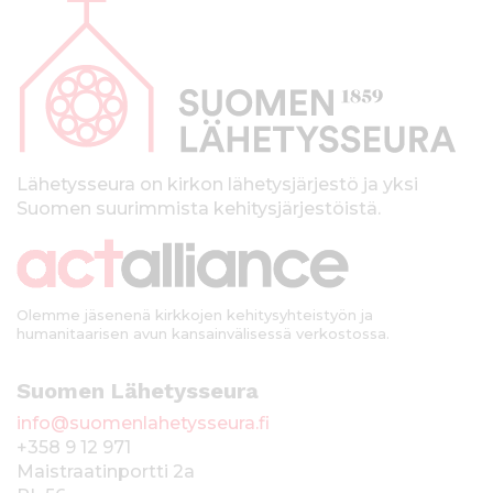
l
a
p
a
l
k
Lähetysseura on kirkon lähetysjärjestö ja yksi
Suomen suurimmista kehitysjärjestöistä.
k
i
Olemme jäsenenä kirkkojen kehitysyhteistyön ja
humanitaarisen avun kansainvälisessä verkostossa.
Suomen Lähetysseura
info@suomenlahetysseura.fi
+358 9 12 971
Maistraatinportti 2a