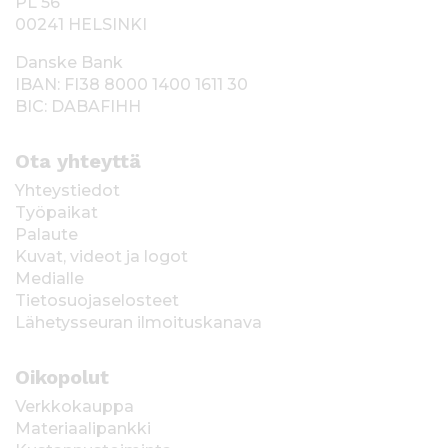
PL 56
00241 HELSINKI
Danske Bank
IBAN: FI38 8000 1400 1611 30
BIC: DABAFIHH
Ota yhteyttä
Yhteystiedot
Työpaikat
Palaute
Kuvat, videot ja logot
Medialle
Tietosuojaselosteet
Lähetysseuran ilmoituskanava
Oikopolut
Verkkokauppa
Materiaalipankki