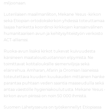
miljoonaan.
Luterilaisen maailmanliiton, Mekane Yesus -kirkon
sekä Etiopian ortodoksikirkon yhdessä toteuttamaa
laajaa hanketta koordinoi kirkkojen kansainvälinen
humanitaarisen avun ja kehitysyhteistyön verkosto
ACT-allianssi.
Ruoka-avun lisäksi kirkot tukevat kuivuudesta
kärsineen maataloustuotannon elpymistä. Ne
toimittavat kotitalouksille siemenviljoja sekä
eläinrehua. Amharan, Afarin ja Oromian lääneissä
toteutettava kuuden kuukauden mittainen hanke
parantaa puhtaan veden saantia maaseudulla sekä
antaa väestölle hygieniakoulutusta. Mekane Yesus -
kirkon avun piirissä on noin 50 000 ihmistä.
Suomen Lähetysseura on työskennellyt Etiopiassa