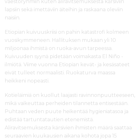
väestöryhmiin kuten aliravitsemuksesta kärsiviin
l
lapsiin sekä imettäviin äiteihin ja raskaana oleviin
t
ö
naisiin.
ö
n
Etiopian kuivuuskriisi on pahin katastrofi kolmeen
vuosikymmeneen. Hallituksen mukaan yli 10
miljoonaa ihmistä on ruoka-avun tarpeessa.
Kuivuuden syynä pidetään voimakasta El Niño -
ilmiötä. Viime vuonna Etiopian kevät- ja kesäsateet
eivät tulleet normaalisti. Ruokaturva maassa
heikkeni nopeasti.
Kotieläimiä on kuollut laajasti ravinnonpuutteeseen,
mikä vaikeuttaa perheiden tilannetta entisestään.
Puhtaan veden puute heikentää hygieniatasoa ja
edistää tartuntatautien etenemistä.
Aliravitsemuksesta kärsivien ihmisten määrä saattaa
seuraavien kuukausien aikana kohota jopa 15