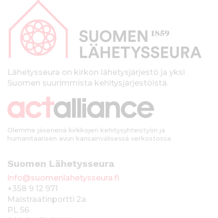
a
p
a
l
k
Lähetysseura on kirkon lähetysjärjestö ja yksi
Suomen suurimmista kehitysjärjestöistä.
k
i
Olemme jäsenenä kirkkojen kehitysyhteistyön ja
humanitaarisen avun kansainvälisessä verkostossa.
Suomen Lähetysseura
info@suomenlahetysseura.fi
+358 9 12 971
Maistraatinportti 2a
PL 56