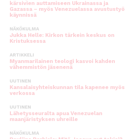
kärsivien auttamiseen Ukrainassa ja
Gazassa – myös Venezuelassa avustustyö
käynnissä
NÄKÖKULMA
Jukka Helle: Kirkon tärkein keskus on
Kristuksessa
ARTIKKELI
Myanmarilainen teologi kasvoi kahden
vähemmistön jäsenenä
UUTINEN
Kansalaisyhteiskunnan tila kapenee myös
verkossa
UUTINEN
Lähetysseuralta apua Venezuelan
maanjäristyksen uhreille
NÄKÖKULMA