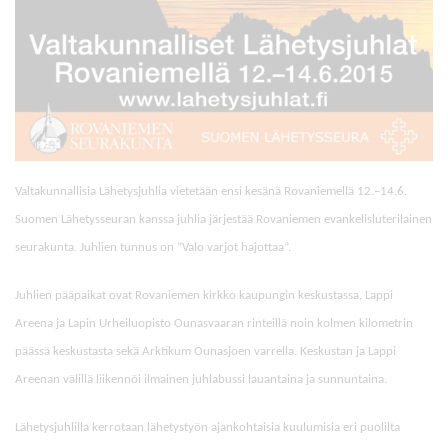
Valtakunnallisia Lähetysjuhlia vietetään ensi kesänä Rovaniemellä 12.–14.6.
Suomen Lähetysseuran kanssa juhlia järjestää Rovaniemen evankelisluterilainen
seurakunta. Juhlien tunnus on ”Valo varjot hajottaa”.
Juhlien pääpaikat ovat Rovaniemen kirkko kaupungin keskustassa, Lappi
Areena ja Lapin Urheiluopisto Ounasvaaran rinteillä noin kolmen kilometrin
päässä keskustasta sekä Arktikum Ounasjoen varrella. Keskustan ja Lappi
Areenan välillä liikennöi ilmainen juhlabussi lauantaina ja sunnuntaina.
Lähetysjuhlilla kerrotaan lähetystyön ajankohtaisia kuulumisia eri puolilta