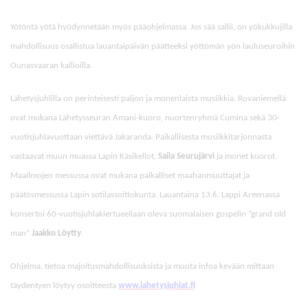
Yötöntä yötä hyödynnetään myös pääohjelmassa. Jos sää sallii, on yökukkujilla
mahdollisuus osallistua lauantaipäivän päätteeksi yöttömän yön lauluseuroihin
Ounasvaaran kallioilla.
Lähetysjuhlilla on perinteisesti paljon ja monenlaista musiikkia. Rovaniemellä
ovat mukana Lähetysseuran Amani-kuoro, nuortenryhmä Cumina sekä 30-
vuotisjuhlavuottaan viettävä Jakaranda. Paikallisesta musiikkitarjonnasta
vastaavat muun muassa Lapin Käsikellot,
Saila Seurujärvi
ja monet kuorot.
Maailmojen messussa ovat mukana paikalliset maahanmuuttajat ja
päätösmessussa Lapin sotilassoittokunta. Lauantaina 13.6. Lappi Areenassa
konsertoi 60-vuotisjuhlakiertueellaan oleva suomalaisen gospelin ”grand old
man”
Jaakko Löytty
.
Ohjelma, tietoa majoitusmahdollisuuksista ja muuta infoa kevään mittaan
täydentyen löytyy osoitteesta
www.lahetysjuhlat.fi