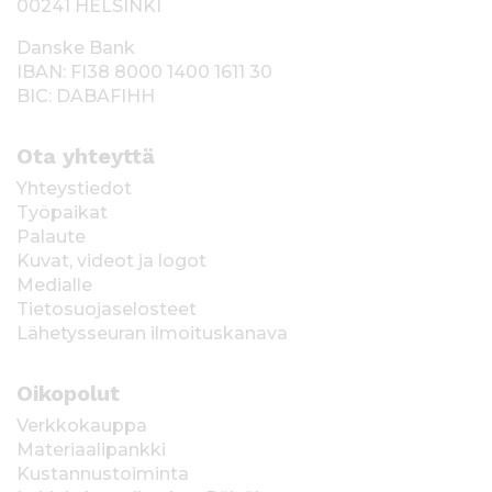
00241 HELSINKI
Danske Bank
IBAN: FI38 8000 1400 1611 30
BIC: DABAFIHH
Ota yhteyttä
Yhteystiedot
Työpaikat
Palaute
Kuvat, videot ja logot
Medialle
Tietosuojaselosteet
Lähetysseuran ilmoituskanava
Oikopolut
Verkkokauppa
Materiaalipankki
Kustannustoiminta