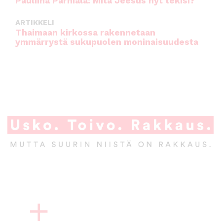
Pauliina Parhiala: Mitä Jeesus nyt tekisi?
ARTIKKELI
Thaimaan kirkossa rakennetaan
ymmärrystä sukupuolen moninaisuudesta
A
l