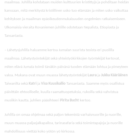
maailmaa. Juhlilla kohdataan muiden kulttuurien kristittyjä ja pohditaan heidän
kanssaan, mitä merkitystä kristillinen usko tuo elämään ja miten usko vaikuttaa
kehityksen ja maailman epäoikeudenmukaisuuden ongelmien ratkaisemiseen.
Ulkomaisia vieraita Rovaniemen juhlille odotetaan Nepalista, Etiopiasta ja
Tansaniasta.
– Lähetysjuhlilla haluamme kertoa Jumalan suurista teoista eri puolilla
maailmaa. Lähetystyöntekijät sekä yhteistyökirkkojen työntekijät kertovat,
miten elävä Jumala toimii tänäkin päivänä tuoden elämään lohtua ja pimeyteen
valoa. Mukana ovat muun muassa lähetystyöntekijät
Laura
ja
Jukka Kääriäinen
Taiwanilta sekä
Katri
ja
Visa Kuusikallio
Tansaniasta. Saamme myös osallistua
päivittäin ehtoolliselle, kuulla raamattuopetuksia, rukoilla sekä vahvistua
musiikin kautta, juhlien pääsihteeri
Pirita Bucht
kertoo.
Juhlilla on omaa ohjelmaa sekä paljon tekemistä varhaisnuorille ja nuorille,
muun muassa paljasjalkapalloa, tarinasafaria sekä toimintapajoja ja nuorille
mahdollisuus viettää koko yötön yö kirkossa.