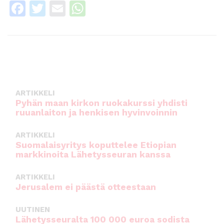
F
T
E
W
a
w
m
h
c
it
ai
a
e
te
l
ts
b
r
A
o
p
ARTIKKELI
o
p
Pyhän maan kirkon ruokakurssi yhdisti
ruuanlaiton ja henkisen hyvinvoinnin
k
ARTIKKELI
Suomalaisyritys koputtelee Etiopian
markkinoita Lähetysseuran kanssa
ARTIKKELI
Jerusalem ei päästä otteestaan
UUTINEN
Lähetysseuralta 100 000 euroa sodista