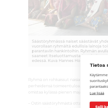
Säästöryhmässä naiset säästävät yhde
vuorollaan ryhmältä edullisia lainoja t
parantaviin hankintoihin. Ryhmän avull
saaneet itseluottamusta, ja uskaltava
edessä. Kuva Hannes Honkanen
Tietoa 
Käytämme 
Ryhmä on rohkaissut naisia pienyrittäjyy
suoritusky
parantaaks
perheidensä toimeentuloa. Yksi säästöry
omistaa kylässä pienen majatalon.
Lue lisää
– Ostin säästöryhmästä ottamallani lainalla
Salli k