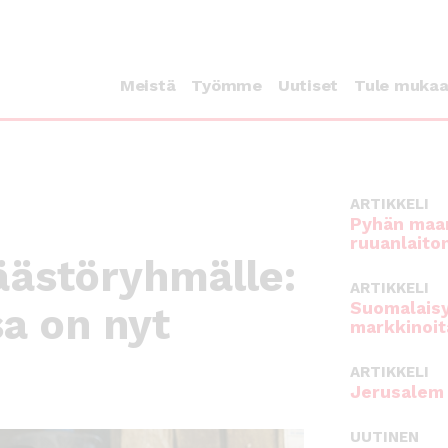
Meistä
Työmme
Uutiset
Tule muka
ARTIKKELI
Pyhän maan
ruuanlaito
säästöryhmälle:
ARTIKKELI
Suomalaisy
sa on nyt
markkinoit
ARTIKKELI
Jerusalem 
UUTINEN