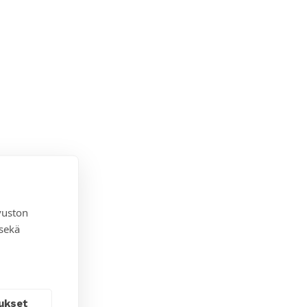
vuston
 sekä
ukset