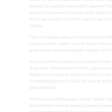
eivätkä he osallistuneet kylän asioiden hoi
eivätkä he saaneet päättää rahan käytöstä
kirjoittaa, eivätkä he omien sanojensa mu
edessä.
Tätä on vaikea uskoa, kun kuuntelee heitä 
pukeutuneet naiset istuvat kylän kokoon
ja kertovat perustamastaan naisten ryhm
Vuonna 2014 perustetun yhteisöryhmän jäs
ja alueen vähemmistöryhmiin, jotka ovat m
Naiset muodostavat säästöryhmän, jonka
kumppanijärjestö SUS:lta. He saavat my
oikeuksistaan.
Yhteisestä säästökassasta naiset voivat no
kotieläinten hankkimiseen, ompelubisneks