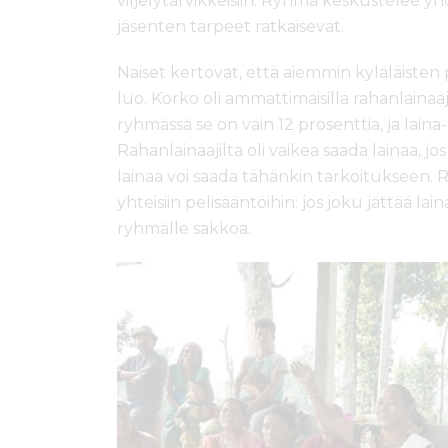
viljelytarvikkeisiin. Ryhmä keskustelee yh
jäsenten tarpeet ratkaisevat.
Naiset kertovat, että aiemmin kyläläisten p
luo. Korko oli ammattimaisilla rahanlainaaj
ryhmässä se on vain 12 prosenttia, ja lai
Rahanlainaajilta oli vaikea saada lainaa, j
lainaa voi saada tähänkin tarkoitukseen
yhteisiin pelisääntöihin: jos joku jättää 
ryhmälle sakkoa.