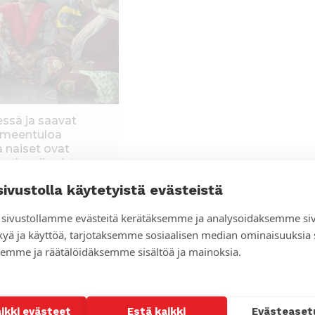
ssä ja saavat
oimeentuloa
a naiset ovat
t puhua ihmisten
sivustolla käytetyistä evästeistä
sivustollamme evästeitä kerätäksemme ja analysoidaksemme si
teen ja parantanut naisten sekä heidän
kyä ja käyttöä, tarjotaksemme sosiaalisen median ominaisuuksia
emme ja räätälöidäksemme sisältöä ja mainoksia.
hmän jäsenistä on
Lila Darlami
, joka
 jääkaapin hotellini ravintolaan. Nyt
aikki evästeet
Estä kaikki
Evästeaset