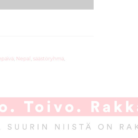
npäivä
,
Nepal
,
säästöryhmä
,