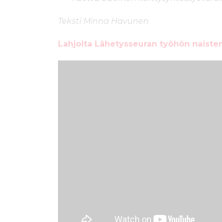
Teksti Minna Havunen
Lahjoita Lähetysseuran työhön naisten