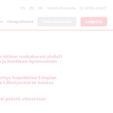
SV
FI
EN
Verkkokauppa
Mitä etsit?
an
Yhteystiedot
Seurakunnalle
Lahjoita
 kirkon ruokakurssi yhdisti
n ja henkisen hyvinvoinnin
ritys koputtelee Etiopian
a Lähetysseuran kanssa
ei päästä otteestaan