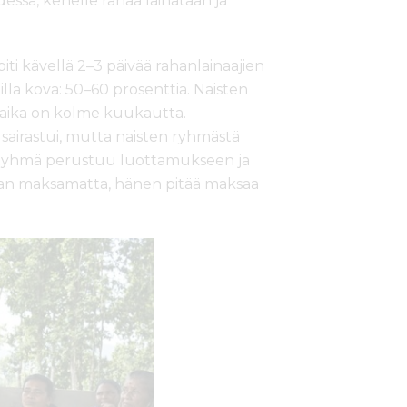
dessä, kenelle rahaa lainataan ja
iti kävellä 2–3 päivää rahanlainaajien
illa kova: 50–60 prosenttia. Naisten
na-aika on kolme kuukautta.
os sairastui, mutta naisten ryhmästä
. Ryhmä perustuu luottamukseen ja
lainan maksamatta, hänen pitää maksaa