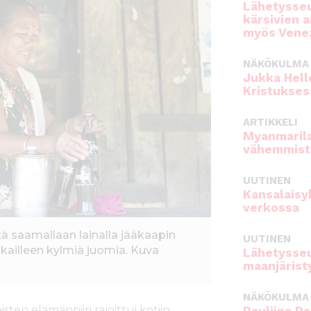
Lähetysseu
kärsivien 
myös Venez
NÄKÖKULMA
Jukka Hell
Kristukses
ARTIKKELI
Myanmarila
vähemmist
UUTINEN
Kansalaisy
verkossa
tä saamallaan lainalla jääkaapin
UUTINEN
kkailleen kylmiä juomia. Kuva
Lähetysseu
maanjärist
NÄKÖKULMA
ten elämänpiiri rajoittui kotiin,