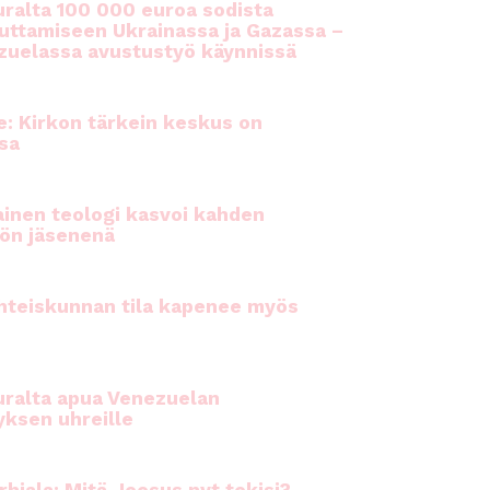
ralta 100 000 euroa sodista
auttamiseen Ukrainassa ja Gazassa –
uelassa avustustyö käynnissä
e: Kirkon tärkein keskus on
sa
inen teologi kasvoi kahden
ön jäsenenä
hteiskunnan tila kapenee myös
ralta apua Venezuelan
yksen uhreille