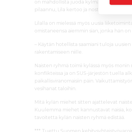
on mahdollista juoda kylmää vettä ja juomia
pilaannu, Lila kertoo ja nostaa pöydälle k
Lilalla on mielessä myös uusia liiketoimi
omistaneensa aiemmin sian, jonka hän on
– Käytän hotellista saamiani tuloja uusie
rakentamiseen niille.
Naisten ryhmä toimii kylässä myös monin mu
konflikteissa ja on SUS-järjestön tuella al
paikallisviranomaisiin päin. Vaikuttamisty
vesihanat taloihin.
Mitä kylän miehet sitten ajattelevat nais
Kuulemma miehet kannustavat naisia, ko
tavoitetta kylän naisten ryhmä edistää.
*** Tuettu Suomen kehitysyhteistyövaroin