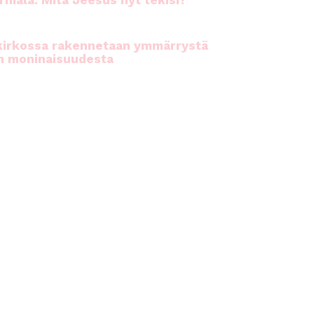
rhiala: Mitä Jeesus nyt tekisi?
kirkossa rakennetaan ymmärrystä
n moninaisuudesta