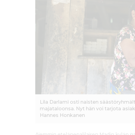
ö
n
Lila Darlami osti naisten säästöryhmäl
majataloonsa. Nyt hän voi tarjota asia
Hannes Honkanen
Aiemmin etelänepalilaisen Madin kylän nais