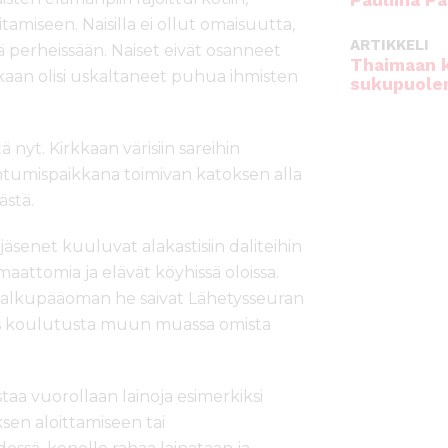
Pauliina Pa
tamiseen. Naisilla ei ollut omaisuutta,
ARTIKKELI
 perheissään. Naiset eivät osanneet
Thaimaan 
kaan olisi uskaltaneet puhua ihmisten
sukupuole
nyt. Kirkkaan värisiin sareihin
tumispaikkana toimivan katoksen alla
ästä.
enet kuuluvat alakastisiin daliteihin
aattomia ja elävät köyhissä oloissa.
 alkupääoman he saivat Lähetysseuran
ös koulutusta muun muassa omista
staa vuorollaan lainoja esimerkiksi
en aloittamiseen tai