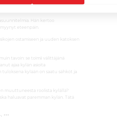
, ja säilyttää ruokaa niin, ettei se
ylmiä virvoitusjuomapulloja.
ntasuunnitelmia. Hän kertoo
 myynyt eteenpäin.
n sikojen ostamiseen ja uuden katoksen
in tavoin: se toimii välittäjänä
kanut ajaa kylän asioita
ön tuloksena kylään on saatu sähköt ja
ten muuttuneesta roolista kylällä?
ska haluavat paremman kylän. Tätä
. ***