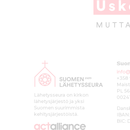
A
Suo
l
info@
a
+358 
p
Maist
PL 56
a
Lähetysseura on kirkon
0024
lähetysjärjestö ja yksi
l
Suomen suurimmista
Dans
k
kehitysjärjestöistä.
IBAN:
BIC:
k