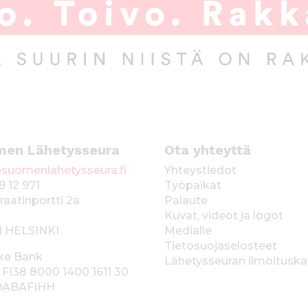
men Lähetysseura
Ota yhteyttä
suomenlahetysseura.fi
Yhteystiedot
9 12 971
Työpaikat
raatinportti 2a
Palaute
Kuvat, videot ja logot
1 HELSINKI
Medialle
Tietosuojaselosteet
ke Bank
Lähetysseuran ilmoitusk
 FI38 8000 1400 1611 30
 DABAFIHH