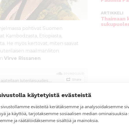
Pauliina Pa
ARTIKKELI
Thaimaan 
sukupuole
 ohjelmassa pohtivat Suomen
at Kambodzasta, Etiopiasta,
ta. He myös kertovat, miten saavat
terilaisen maailmanliiton
on
Virve Rissanen
.
sivustolla käytetyistä evästeistä
sivustollamme evästeitä kerätäksemme ja analysoidaksemme si
kyä ja käyttöä, tarjotaksemme sosiaalisen median ominaisuuksia
emme ja räätälöidäksemme sisältöä ja mainoksia.