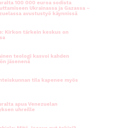
ralta 100 000 euroa sodista
auttamiseen Ukrainassa ja Gazassa –
uelassa avustustyö käynnissä
e: Kirkon tärkein keskus on
sa
inen teologi kasvoi kahden
ön jäsenenä
hteiskunnan tila kapenee myös
ralta apua Venezuelan
yksen uhreille