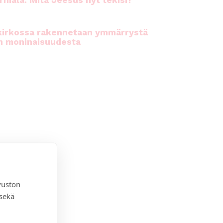
rhiala: Mitä Jeesus nyt tekisi?
kirkossa rakennetaan ymmärrystä
n moninaisuudesta
vuston
 sekä