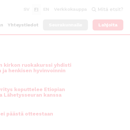
SV
FI
EN
Verkkokauppa
Mitä etsit?
an
Yhteystiedot
Seurakunnalle
Lahjoita
 kirkon ruokakurssi yhdisti
n ja henkisen hyvinvoinnin
ritys koputtelee Etiopian
a Lähetysseuran kanssa
ei päästä otteestaan