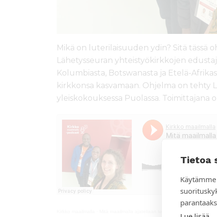
Mikä on luterilaisuuden ydin? Sitä tässä
Lähetysseuran yhteistyökirkkojen edustaj
Kolumbiasta, Botswanasta ja Etelä-Afrikas
kirkkonsa kasvamaan. Ohjelma on tehty Lu
yleiskokouksessa Puolassa. Toimittajana 
Tietoa 
Käytämme 
suoritusky
parantaaks
Kirkko maailmalla
·
Mitä maailmalla ajatellaan luterilaisuudesta?
Lue lisää