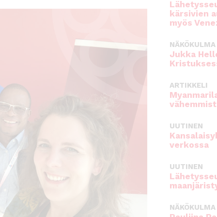
Lähetysseu
kärsivien 
myös Venez
NÄKÖKULMA
Jukka Hell
Kristukses
ARTIKKELI
Myanmarila
vähemmist
UUTINEN
Kansalaisy
verkossa
UUTINEN
Lähetysseu
maanjärist
NÄKÖKULMA