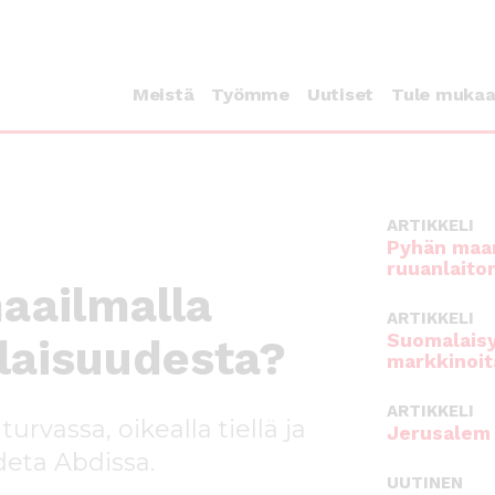
Meistä
Työmme
Uutiset
Tule muka
ARTIKKELI
Pyhän maan
ruuanlaito
aailmalla
ARTIKKELI
Suomalaisy
ilaisuudesta?
markkinoit
ARTIKKELI
urvassa, oikealla tiellä ja
Jerusalem 
deta Abdissa.
UUTINEN