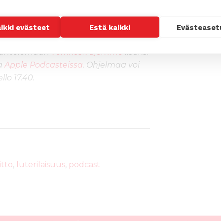
kuulumisia globaalista kirkosta,
ä ja työstä paremman ja
aikki evästeet
Estä kaikki
Evästeaset
ta.
kuuntelemaan
verkkosivujemme
lisäksi
a
Apple Podcasteissa
. Ohjelmaa voi
lo 17.40.
itto
,
luterilaisuus
,
podcast