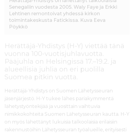
Herättäjä-Yhdistys on lähettänyt talkoolaisia
Senegaliin vuodesta 2005. Waly Faye ja Erkki
Lehtinen remontoivat yhdessä kirkon
toimintakeskusta Fatickissa. Kuva Eeva
Pöykkö
Herättäjä-Yhdistys (H-Y) viettää tänä
vuonna 100-vuotisjuhlavuotta.
Pääjuhla on Helsingissä 17.–19.2. ja
alueellisia juhlia on eri puolilla
Suomea pitkin vuotta.
Herättäjä-Yhdistys on Suomen Lähetysseuran
jäsenjärjestö. H-Y tukee lähes pariakymmentä
lähetystyöntekijää ja vuosittain vaihtuvia
nimikkokohteita Suomen Lähetysseuran kautta. H-Y
on myös lähettänyt lukuisia talkoolaisia erilaisiin
rakennustöihin Lähetysseuran työalueille, erityisesti