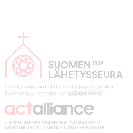
A
l
a
p
a
l
k
Lähetysseura on kirkon lähetysjärjestö ja yksi
Suomen suurimmista kehitysjärjestöistä.
k
i
Olemme jäsenenä kirkkojen kehitysyhteistyön ja
humanitaarisen avun kansainvälisessä verkostossa.