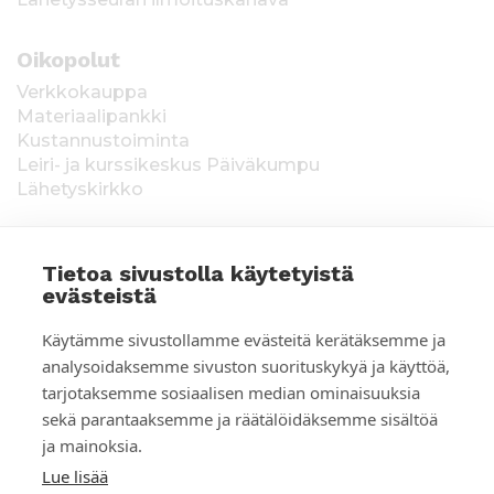
Oikopolut
Verkkokauppa
Materiaalipankki
Kustannustoiminta
Leiri- ja kurssikeskus Päiväkumpu
Lähetyskirkko
Tietoa sivustolla käytetyistä
evästeistä
T
Keräysluvat:
Manner-Suomi RA/2020/1538,
Käytämme sivustollamme evästeitä kerätäksemme ja
voimassa toistaiseksi 1.1.2021 alkaen, myönnetty
i
analysoidaksemme sivuston suorituskykyä ja käyttöä,
1.12.2020, Poliisihallitus. Ahvenanmaa ÅLR
tarjotaksemme sosiaalisen median ominaisuuksia
e
2025/5437, voimassa 1.1.–31.12.2026, myönnetty
28.8.2025 Ahvenanmaan maakuntahallitus. Kerätyt
sekä parantaaksemme ja räätälöidäksemme sisältöä
d
varat käytetään Suomen Lähetysseuran
ja mainoksia.
ulkomaantyöhön. Lahjoittajan tiedot tallennetaan
o
Lue lisää
Suomen Lähetysseuran yhteystietorekisteriin. Lue