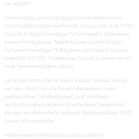
Senegaliin.
Herännäisyys eli körttiläisyys kansanliikkeenä on
paljon yhdistystään vanhempi. Sen juuret ovat 1700-
luvulla Pohjois-Savossa ja Pohjanmaalla alkaneissa
kansanherätyksissä. Sisälähetysseura Herättäjän,
nykyisen Herättäjä-Yhdistyksen perustava kokous
pidettiin 19.2.1912 Ylivieskassa. Seurat ja Siionin virret
ovat herännäisyyden ydintä.
Lähetysinnostus heränneen kansan parissa virisi jo
varhain. 1840-luvulla herännäispappien ovien
pielissä olleet lähetyslippaat ovat edelleen
symbolina lähetystuelle. Ensimmäiset heränneen
kansan nimikkolähetit toimivat Ambomaalla jo 1900-
luvun alkupuolella.
Heränneiden eli körttien suurin juhla on