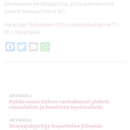
jokakesäiset herättäjäjuhlat, jotka pidetään ensi
kesänä Isossakyrössä 6.-8.7.
Herättäjä-Yhdistyksen 100-vuotisjuhlaohjelma 17.–
19.2. Helsingissä
F
T
E
W
a
w
m
h
c
it
ai
a
e
te
l
ts
b
r
A
o
p
ARTIKKELI
o
p
Pyhän maan kirkon ruokakurssi yhdisti
ruuanlaiton ja henkisen hyvinvoinnin
k
ARTIKKELI
Suomalaisyritys koputtelee Etiopian