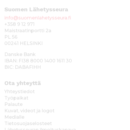
Suomen Lähetysseura
info@suomenlahetysseura.fi
+358 9 12 971
Maistraatinportti 2a
PL 56
00241 HELSINKI
Danske Bank
IBAN: FI38 8000 1400 1611 30
BIC: DABAFIHH
Ota yhteyttä
Yhteystiedot
Työpaikat
Palaute
Kuvat, videot ja logot
Medialle
Tietosuojaselosteet
Lähetysseuran ilmoituskanava