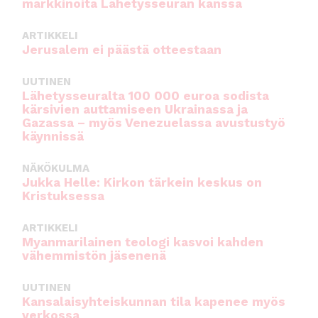
markkinoita Lähetysseuran kanssa
ARTIKKELI
Jerusalem ei päästä otteestaan
UUTINEN
Lähetysseuralta 100 000 euroa sodista
kärsivien auttamiseen Ukrainassa ja
Gazassa – myös Venezuelassa avustustyö
käynnissä
NÄKÖKULMA
Jukka Helle: Kirkon tärkein keskus on
Kristuksessa
ARTIKKELI
Myanmarilainen teologi kasvoi kahden
vähemmistön jäsenenä
UUTINEN
Kansalaisyhteiskunnan tila kapenee myös
verkossa