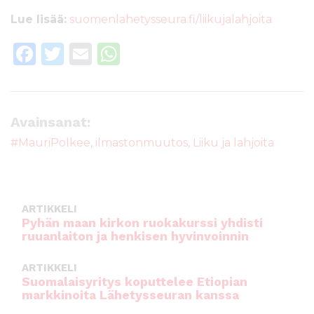
Lue lisää:
suomenlahetysseura.fi/liikujalahjoita
F
T
E
W
a
w
m
h
c
it
ai
a
e
te
l
ts
Avainsanat:
b
r
A
#MauriPolkee
,
ilmastonmuutos
,
Liiku ja lahjoita
o
p
o
p
k
ARTIKKELI
Pyhän maan kirkon ruokakurssi yhdisti
ruuanlaiton ja henkisen hyvinvoinnin
ARTIKKELI
Suomalaisyritys koputtelee Etiopian
markkinoita Lähetysseuran kanssa