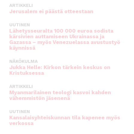
ARTIKKELI
Jerusalem ei päästä otteestaan
UUTINEN
Lähetysseuralta 100 000 euroa sodista
kärsivien auttamiseen Ukrainassa ja
Gazassa – myös Venezuelassa avustustyö
käynnissä
NÄKÖKULMA
Jukka Helle: Kirkon tärkein keskus on
Kristuksessa
ARTIKKELI
Myanmarilainen teologi kasvoi kahden
vähemmistön jäsenenä
UUTINEN
Kansalaisyhteiskunnan tila kapenee myös
verkossa