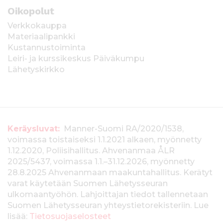
Oikopolut
Verkkokauppa
Materiaalipankki
Kustannustoiminta
Leiri- ja kurssikeskus Päiväkumpu
Lähetyskirkko
T
Keräysluvat:
Manner-Suomi RA/2020/1538,
voimassa toistaiseksi 1.1.2021 alkaen, myönnetty
i
1.12.2020, Poliisihallitus. Ahvenanmaa ÅLR
e
2025/5437, voimassa 1.1.–31.12.2026, myönnetty
28.8.2025 Ahvenanmaan maakuntahallitus. Kerätyt
d
varat käytetään Suomen Lähetysseuran
ulkomaantyöhön. Lahjoittajan tiedot tallennetaan
o
Suomen Lähetysseuran yhteystietorekisteriin. Lue
t
lisää:
Tietosuojaselosteet