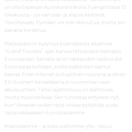
on olla Espanjan Aurinkorannikolla Fuengirolassa 13.
lokakuuta – jos vain pää- ja alapää kestävät.
Toivottavasti. Pyöräkin voi toki rikkoutua, mutta sen
saa aina korjattua.
Matkassani on kysymys eräänlaisesta aikamme
”Grand Tourista”, ajan kanssa tehtävästä matkasta
Eurooppaan. Samalla se on rakkauden osoitus sitä
Eurooppaa kohtaan, jonka osaksi olen saanut
kasvaa. Ensin interrail-sukupolven nuorena ja sitten
EU-Suomen kansalaisena jo suurimman osan
aikuisuuttani. Tämä rajattomuus on kiehtovaa,
mutta myös tärkeää. Sen tunnistaa erityisesti nyt,
kun Ukrainan sodan varjo uhkaa pystyttää uusia
rajoja rakkaaseen Eurooppaamme.
Maanosamme – ja koko pallomme yllä – leijuu