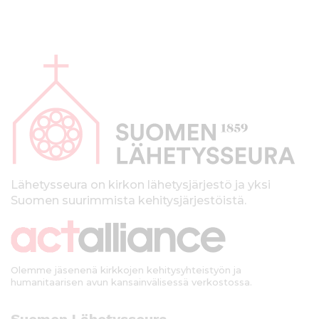
A
l
a
p
a
l
k
Lähetysseura on kirkon lähetysjärjestö ja yksi
Suomen suurimmista kehitysjärjestöistä.
k
i
Olemme jäsenenä kirkkojen kehitysyhteistyön ja
humanitaarisen avun kansainvälisessä verkostossa.
Suomen Lähetysseura