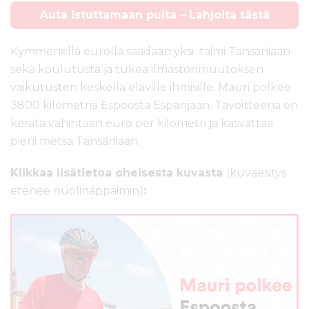
Auta istuttamaan puita – Lahjoita tästä
Kymmenellä eurolla saadaan yksi taimi Tansaniaan
sekä koulutusta ja tukea ilmastonmuutoksen
vaikutusten keskellä eläville ihmisille. Mauri polkee
3800 kilometriä Espoosta Espanjaan. Tavoitteena on
kerätä vähintään euro per kilometri ja kasvattaa
pieni metsä Tansaniaan.
Klikkaa lisätietoa oheisesta kuvasta
(kuvaesitys
etenee nuolinäppäimin)
: