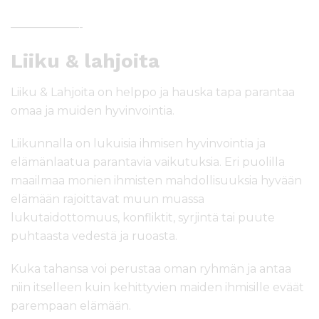
——————-
Liiku & lahjoita
Liiku & Lahjoita on helppo ja hauska tapa parantaa
omaa ja muiden hyvinvointia.
Liikunnalla on lukuisia ihmisen hyvinvointia ja
elämänlaatua parantavia vaikutuksia. Eri puolilla
maailmaa monien ihmisten mahdollisuuksia hyvään
elämään rajoittavat muun muassa
lukutaidottomuus, konfliktit, syrjintä tai puute
puhtaasta vedestä ja ruoasta.
Kuka tahansa voi perustaa oman ryhmän ja antaa
niin itselleen kuin kehittyvien maiden ihmisille eväät
parempaan elämään.