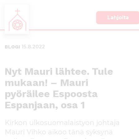
Lahjoita
S
S
i
i
i
i
BLOGI
15.8.2022
r
r
r
r
y
y
s
a
Nyt Mauri lähtee. Tule
u
l
mukaan! – Mauri
o
a
r
p
pyöräilee Espoosta
a
a
a
l
Espanjaan, osa 1
n
k
s
k
Kirkon ulkosuomalaistyön johtaja
i
i
s
i
Mauri Vihko aikoo tänä syksynä
ä
n