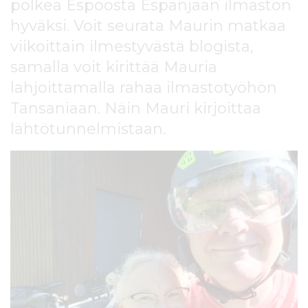
polkea Espoosta Espanjaan ilmaston
l
t
hyväksi. Voit seurata Maurin matkaa
ö
viikoittain ilmestyvästä blogista,
ö
samalla voit kirittää Mauria
n
lahjoittamalla rahaa ilmastotyöhön
Tansaniaan. Näin Mauri kirjoittaa
lähtötunnelmistaan.