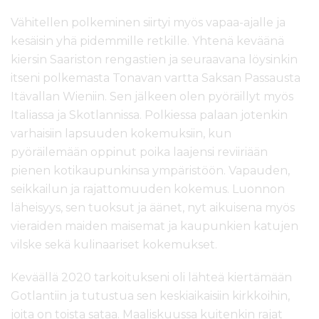
Vähitellen polkeminen siirtyi myös vapaa-ajalle ja
kesäisin yhä pidemmille retkille. Yhtenä keväänä
kiersin Saariston rengastien ja seuraavana löysinkin
itseni polkemasta Tonavan vartta Saksan Passausta
Itävallan Wieniin. Sen jälkeen olen pyöräillyt myös
Italiassa ja Skotlannissa. Polkiessa palaan jotenkin
varhaisiin lapsuuden kokemuksiin, kun
pyöräilemään oppinut poika laajensi reviiriään
pienen kotikaupunkinsa ympäristöön. Vapauden,
seikkailun ja rajattomuuden kokemus. Luonnon
läheisyys, sen tuoksut ja äänet, nyt aikuisena myös
vieraiden maiden maisemat ja kaupunkien katujen
vilske sekä kulinaariset kokemukset.
Keväällä 2020 tarkoitukseni oli lähteä kiertämään
Gotlantiin ja tutustua sen keskiaikaisiin kirkkoihin,
joita on toista sataa. Maaliskuussa kuitenkin rajat