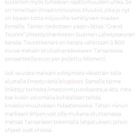
kuitenkin myös tuhoavan rajattomuuden uhka. Se
on nimeltään ilmastonmuutos. Muutos, joka jo nyt
on kipeän totta miljoonille kehittyvien maiden
ihmisille. Tämän tiedostaen päätin liittää ”Grand
Touriini” yhteistyöhankkeen Suomen Lähetysseuran
kanssa. Tavoitteenani on kerätä vähintään 3 800
euroa metsän istutushankkeeseen Tansaniassa
periaatteella euro per poljettu kilometri.
Voit seurata matkani edistymistä viikoittain tällä
alustalla ilmestyvästä
blogistani
. Samalla tänne
linkittyy tarinoita ilmastonmuutoksesta ja siitä, mitä
itse kukin voi omalla kohdallaan tehdä
ilmastonmuutoksen hidastamiseksi. Tähän minun
matkaani liittyen voit olla mukana istuttamassa
metsää Tansaniaan tekemällä lahjoituksen, johon
ohjeet ovat ohessa.