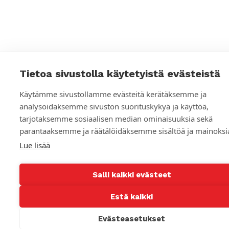
a
a
l
i
s
Tietoa sivustolla käytetyistä evästeistä
e
Käytämme sivustollamme evästeitä kerätäksemme ja
n
analysoidaksemme sivuston suorituskykyä ja käyttöä,
tarjotaksemme sosiaalisen median ominaisuuksia sekä
m
parantaaksemme ja räätälöidäksemme sisältöä ja mainoksi
e
Lue lisää
d
Salli kaikki evästeet
i
a
Estä kaikki
n
Evästeasetukset