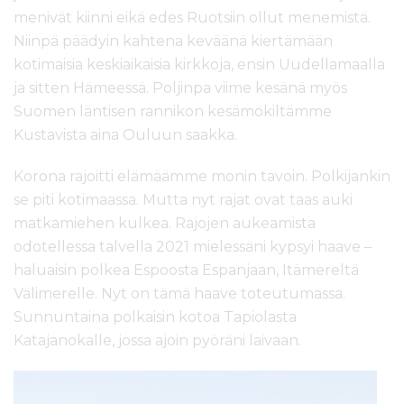
menivät kiinni eikä edes Ruotsiin ollut menemistä.
Niinpä päädyin kahtena keväänä kiertämään
kotimaisia keskiaikaisia kirkkoja, ensin Uudellamaalla
ja sitten Hämeessä. Poljinpa viime kesänä myös
Suomen läntisen rannikon kesämökiltämme
Kustavista aina Ouluun saakka.
Korona rajoitti elämäämme monin tavoin. Polkijankin
se piti kotimaassa. Mutta nyt rajat ovat taas auki
matkamiehen kulkea. Rajojen aukeamista
odotellessa talvella 2021 mielessäni kypsyi haave –
haluaisin polkea Espoosta Espanjaan, Itämereltä
Välimerelle. Nyt on tämä haave toteutumassa.
Sunnuntaina polkaisin kotoa Tapiolasta
Katajanokalle, jossa ajoin pyöräni laivaan.