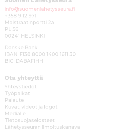
info@suomenlahetysseura.fi
+358 9 12 971
Maistraatinportti 2a
PL 56
00241 HELSINKI
Danske Bank
IBAN: FI38 8000 1400 1611 30
BIC: DABAFIHH
Ota yhteyttä
Yhteystiedot
Työpaikat
Palaute
Kuvat, videot ja logot
Medialle
Tietosuojaselosteet
Lähetysseuran ilmoituskanava