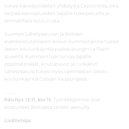
tukee kaivostyöläisten yhdistystä Ceprominia, joka
tarjoaa kaivosalueiden lapsille tukiopetusta ja
ammatillista koulutusta.
Suomen Lähetysseuran ja Bolivian
evankelisluterilaisen kirkon kummiohjelma tukee
lasten koulunkäyntiä pääkaupungin La Pazin
alueella. Kummien tuki turvaa lapsille
oppimateriaalit, koulupuvut ja ruokailut.
Lähetysseura tukee myös vammaisten lasten
koulunkäyntiä Cobijan kaupungissa.
…………
Päivitys 12.11. klo 11:
Työntekijämme ovat
poistuneet Boliviasta tänään aamulla.
Lisätietoja: