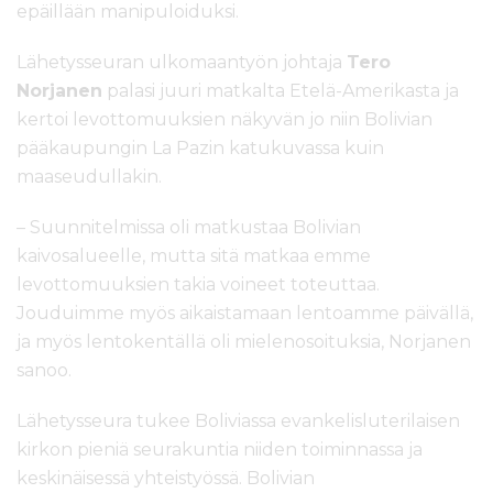
epäillään manipuloiduksi.
Lähetysseuran ulkomaantyön johtaja
Tero
Norjanen
palasi juuri matkalta Etelä-Amerikasta ja
kertoi levottomuuksien näkyvän jo niin Bolivian
pääkaupungin La Pazin katukuvassa kuin
maaseudullakin.
– Suunnitelmissa oli matkustaa Bolivian
kaivosalueelle, mutta sitä matkaa emme
levottomuuksien takia voineet toteuttaa.
Jouduimme myös aikaistamaan lentoamme päivällä,
ja myös lentokentällä oli mielenosoituksia, Norjanen
sanoo.
Lähetysseura tukee Boliviassa evankelisluterilaisen
kirkon pieniä seurakuntia niiden toiminnassa ja
keskinäisessä yhteistyössä. Bolivian