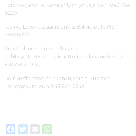
Tero Norjanen, ulkomaantyön johtaja, puh. 040 764
8229
Jaakko Lavonius, asiantuntija, Bolivia, puh. +591
78976072
Arja Koskinen, aluepäällikkö ja
kehitysyhteistyökoordinaattori, Etelä-Amerikka, puh.
+50558 200 671
Rolf Steffansson, toiminnanjohtaja, Suomen
Lähetysseura, puh. 043 824 0649
F
T
E
W