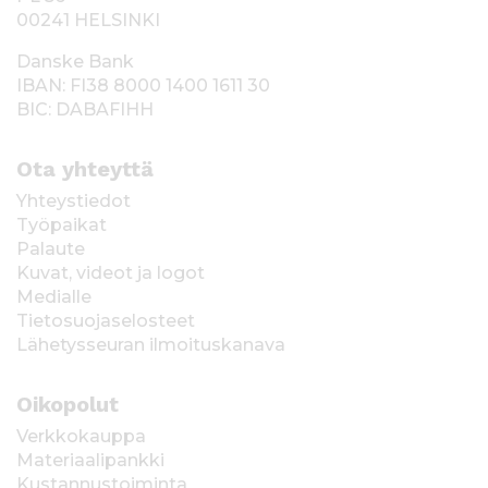
00241 HELSINKI
Danske Bank
IBAN: FI38 8000 1400 1611 30
BIC: DABAFIHH
Ota yhteyttä
Yhteystiedot
Työpaikat
Palaute
Kuvat, videot ja logot
Medialle
Tietosuojaselosteet
Lähetysseuran ilmoituskanava
Oikopolut
Verkkokauppa
Materiaalipankki
Kustannustoiminta