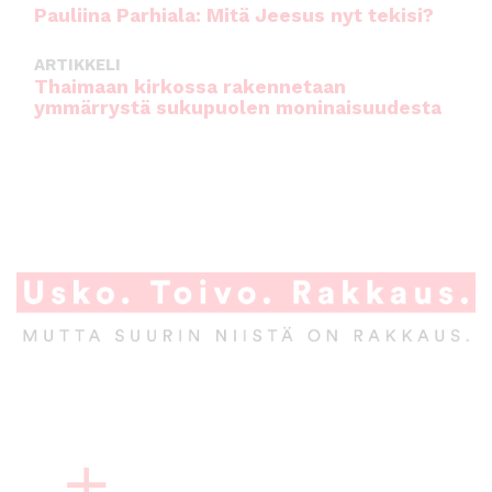
Pauliina Parhiala: Mitä Jeesus nyt tekisi?
ARTIKKELI
Thaimaan kirkossa rakennetaan
ymmärrystä sukupuolen moninaisuudesta
A
l