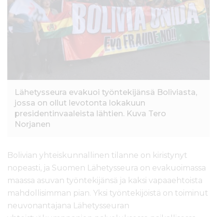
l
t
ö
ö
n
Lähetysseura evakuoi työntekijänsä Boliviasta,
jossa on ollut levotonta lokakuun
presidentinvaaleista lähtien. Kuva Tero
Norjanen
Bolivian yhteiskunnallinen tilanne on kiristynyt
nopeasti, ja Suomen Lähetysseura on evakuoimassa
maassa asuvan työntekijänsä ja kaksi vapaaehtoista
mahdollisimman pian. Yksi työntekijöistä on toiminut
neuvonantajana Lähetysseuran