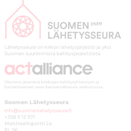
a
p
a
l
k
Lähetysseura on kirkon lähetysjärjestö ja yksi
Suomen suurimmista kehitysjärjestöistä.
k
i
Olemme jäsenenä kirkkojen kehitysyhteistyön ja
humanitaarisen avun kansainvälisessä verkostossa.
Suomen Lähetysseura
info@suomenlahetysseura.fi
+358 9 12 971
Maistraatinportti 2a
PL 56