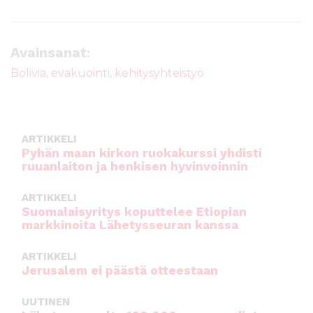
a
w
m
h
c
it
ai
a
e
te
l
ts
Avainsanat:
b
r
A
Bolivia
,
evakuointi
,
kehitysyhteistyö
o
p
o
p
k
ARTIKKELI
Pyhän maan kirkon ruokakurssi yhdisti
ruuanlaiton ja henkisen hyvinvoinnin
ARTIKKELI
Suomalaisyritys koputtelee Etiopian
markkinoita Lähetysseuran kanssa
ARTIKKELI
Jerusalem ei päästä otteestaan
UUTINEN