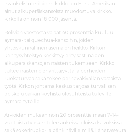
evankelisluterilainen kirkko on Etelä-Amerikan
ainut alkuperäiskansoista muodostuva kirkko.
Kirkolla on noin 18 000 jäsentä.
Bolivian väestöstä vajaat 40 prosenttia kuuluu
aymara- tai quechua-kansoihin, joiden
yhteiskunnallinen asema on heikko. Kirkon
kehitysyhteistyö keskittyy erityisesti näiden
alkuperäiskansojen naisten tukemiseen. Kirkko
tukee naisten pienyrittäjyyttä ja perheiden
ruokaturvaa sekä tekee perheväkivallan vastaista
työtä. Kirkon johtama keskus tarjoaa turvallisen
opiskelupaikan köyhistä olosuhteista tuleville
aymara-tytöille.
Arvioiden mukaan noin 20 prosenttia maan 7–14-
vuotiaista työskentelee ankeissa oloissa kaivoksissa
sekä sokeriruoko- ja pähkinäviljelmillä. Lähetysseura