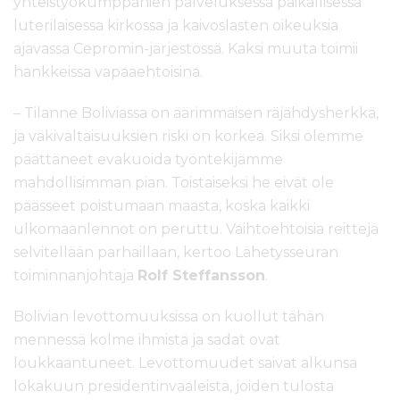
yhteistyökumppanien palveluksessa paikallisessa
luterilaisessa kirkossa ja kaivoslasten oikeuksia
ajavassa Cepromin-järjestössä. Kaksi muuta toimii
hankkeissa vapaaehtoisina.
– Tilanne Boliviassa on äärimmäisen räjähdysherkkä,
ja väkivaltaisuuksien riski on korkea. Siksi olemme
päättäneet evakuoida työntekijämme
mahdollisimman pian. Toistaiseksi he eivät ole
päässeet poistumaan maasta, koska kaikki
ulkomaanlennot on peruttu. Vaihtoehtoisia reittejä
selvitellään parhaillaan, kertoo Lähetysseuran
toiminnanjohtaja
Rolf Steffansson
.
Bolivian levottomuuksissa on kuollut tähän
mennessä kolme ihmistä ja sadat ovat
loukkaantuneet. Levottomuudet saivat alkunsa
lokakuun presidentinvaaleista, joiden tulosta