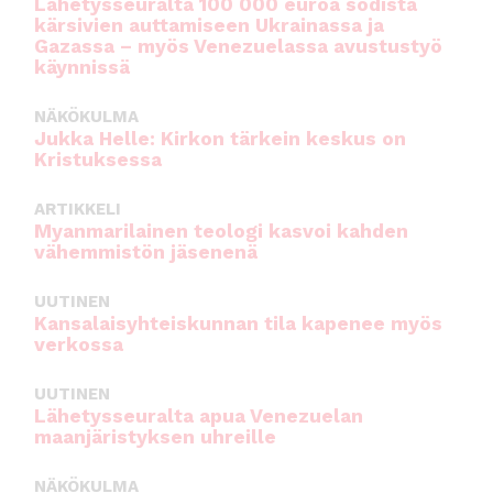
Lähetysseuralta 100 000 euroa sodista
kärsivien auttamiseen Ukrainassa ja
Gazassa – myös Venezuelassa avustustyö
käynnissä
NÄKÖKULMA
Jukka Helle: Kirkon tärkein keskus on
Kristuksessa
ARTIKKELI
Myanmarilainen teologi kasvoi kahden
vähemmistön jäsenenä
UUTINEN
Kansalaisyhteiskunnan tila kapenee myös
verkossa
UUTINEN
Lähetysseuralta apua Venezuelan
maanjäristyksen uhreille
NÄKÖKULMA