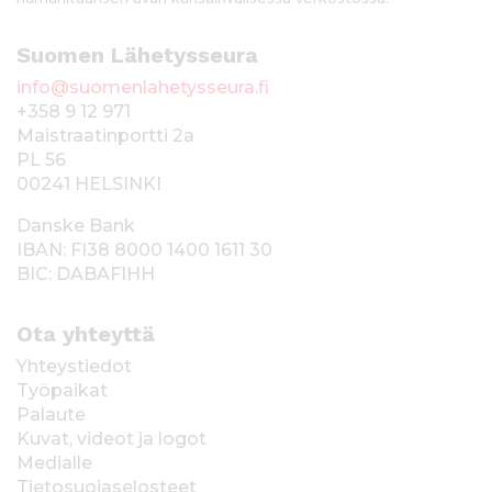
Suomen Lähetysseura
info@suomenlahetysseura.fi
+358 9 12 971
Maistraatinportti 2a
PL 56
00241 HELSINKI
Danske Bank
IBAN: FI38 8000 1400 1611 30
BIC: DABAFIHH
Ota yhteyttä
Yhteystiedot
Työpaikat
Palaute
Kuvat, videot ja logot
Medialle
Tietosuojaselosteet