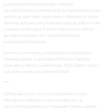
jumalanpalveluksia erittäin tärkeinä.
Seurakuntalaiset ymmärtävät jumalanpalveluksen
sisällön ja saarnojen opetuksen. Hänestä on myös
tärkeää, että seurakuntalaiset oppivat paljon virsiä
uudesta virsikirjasta. Pastori Kairanka on nähnyt
seurakuntalaisten ilon maasainkielisestä
jumalanpalveluksesta.
Ennen sunnuntain jumalanpalvelusta pastori
Kairanka opasti evankelista Philemon Saitotia
Raamatun tekstin lukemisessa. Myös Saitoti halusi
lukutaito-opetusta äidinkielellään.
***
Lähetysseura on ollut mukana kaksi vuotta
Morogoron hiippakunnan seurakunta- ja
opetustyössä parakuyo-maasaiden keskuudessa.