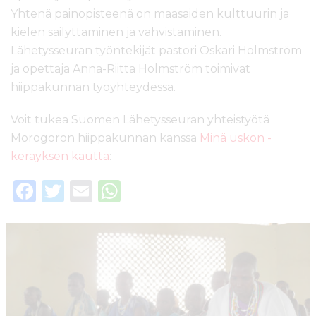
Yhtenä painopisteenä on maasaiden kulttuurin ja
kielen säilyttäminen ja vahvistaminen.
Lähetysseuran työntekijät pastori Oskari Holmström
ja opettaja Anna-Riitta Holmström toimivat
hiippakunnan työyhteydessä.
Voit tukea Suomen Lähetysseuran yhteistyötä
Morogoron hiippakunnan kanssa
Minä uskon -
keräyksen kautta
:
F
T
E
W
a
w
m
h
c
it
ai
a
e
te
l
ts
b
r
A
o
p