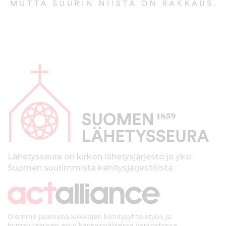
A
l
a
p
a
l
k
Lähetysseura on kirkon lähetysjärjestö ja yksi
Suomen suurimmista kehitysjärjestöistä.
k
i
Olemme jäsenenä kirkkojen kehitysyhteistyön ja
humanitaarisen avun kansainvälisessä verkostossa.