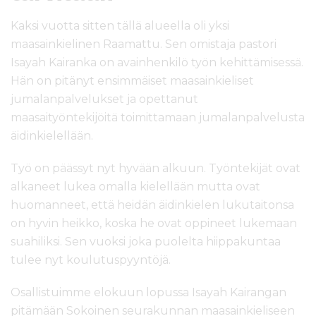
Kaksi vuotta sitten tällä alueella oli yksi
maasainkielinen Raamattu. Sen omistaja pastori
Isayah Kairanka on avainhenkilö työn kehittämisessä.
Hän on pitänyt ensimmäiset maasainkieliset
jumalanpalvelukset ja opettanut
maasaityöntekijöitä toimittamaan jumalanpalvelusta
äidinkielellään.
Työ on päässyt nyt hyvään alkuun. Työntekijät ovat
alkaneet lukea omalla kielellään mutta ovat
huomanneet, että heidän äidinkielen lukutaitonsa
on hyvin heikko, koska he ovat oppineet lukemaan
suahiliksi. Sen vuoksi joka puolelta hiippakuntaa
tulee nyt koulutuspyyntöjä.
Osallistuimme elokuun lopussa Isayah Kairangan
pitämään Sokoinen seurakunnan maasainkieliseen