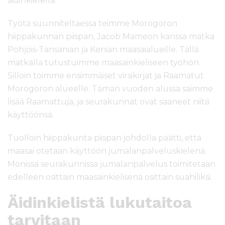
äidinkielellä.
Työtä suunniteltaessa teimme Morogoron
hiippakunnan piispan, Jacob Mameon kanssa matka
Pohjois-Tansanian ja Kenian maasaialueille. Tällä
matkalla tutustuimme maasainkieliseen työhön.
Silloin toimme ensimmäiset virsikirjat ja Raamatut
Morogoron alueelle. Tämän vuoden alussa saimme
lisää Raamattuja, ja seurakunnat ovat saaneet niitä
käyttöönsä.
Tuolloin hiippakunta piispan johdolla päätti, että
maasai otetaan käyttöön jumalanpalveluskielenä.
Monissa seurakunnissa jumalanpalvelus toimitetaan
edelleen osittain maasainkielisenä osittain suahiliksi.
Äidinkielistä lukutaitoa
tarvitaan