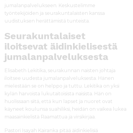
jumalanpalvelukseen. Keskustelimme
työntekijöiden ja seurakuntalaisten kanssa
uudistuksen herättämistä tunteista.
Seurakuntalaiset
iloitsevat äidinkielisestä
jumalanpalveluksesta
Elisabeth Lekitika, seurakunnan naisten johtaja
iloitsee uudesta jumalanpalveluksesta. Hänen
mielestään se on helppo ja tuttu. Lekitika on yksi
kylän harvoista lukutaitoisista naisista. Hän on
huolissaan siitä, että kun lapset ja nuoret ovat
käyneet koulunsa suahiliksi, heidän on vaikea lukea
maasainkielistä Raamattua ja virsikirjaa.
Pastori Isayah Kairanka pitää äidinkielisiä