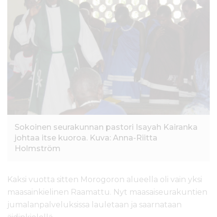
l
t
ö
ö
n
Sokoinen seurakunnan pastori Isayah Kairanka
johtaa itse kuoroa. Kuva: Anna-Riitta
Holmström
Kaksi vuotta sitten Morogoron alueella oli vain yksi
maasainkielinen Raamattu. Nyt maasaiseurakuntien
jumalanpalveluksissa lauletaan ja saarnataan