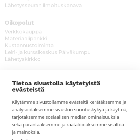
Lähetysseuran ilmoituskanava
Oikopolut
Verkkokauppa
Materiaalipankki
Kustannustoiminta
Leiri- ja kurssikeskus Päiväkumpu
Lähetyskirkko
Tietoa sivustolla käytetyistä
evästeistä
T
Keräysluvat:
Manner-Suomi RA/2020/1538,
Käytämme sivustollamme evästeitä kerätäksemme ja
voimassa toistaiseksi 1.1.2021 alkaen, myönnetty
i
analysoidaksemme sivuston suorituskykyä ja käyttöä,
1.12.2020, Poliisihallitus. Ahvenanmaa ÅLR
tarjotaksemme sosiaalisen median ominaisuuksia
e
2025/5437, voimassa 1.1.–31.12.2026, myönnetty
28.8.2025 Ahvenanmaan maakuntahallitus. Kerätyt
sekä parantaaksemme ja räätälöidäksemme sisältöä
d
varat käytetään Suomen Lähetysseuran
ja mainoksia.
ulkomaantyöhön. Lahjoittajan tiedot tallennetaan