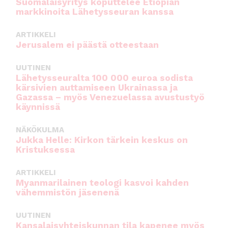
Suomalaisyritys koputtelee Etiopian
markkinoita Lähetysseuran kanssa
ARTIKKELI
Jerusalem ei päästä otteestaan
UUTINEN
Lähetysseuralta 100 000 euroa sodista
kärsivien auttamiseen Ukrainassa ja
Gazassa – myös Venezuelassa avustustyö
käynnissä
NÄKÖKULMA
Jukka Helle: Kirkon tärkein keskus on
Kristuksessa
ARTIKKELI
Myanmarilainen teologi kasvoi kahden
vähemmistön jäsenenä
UUTINEN
Kansalaisyhteiskunnan tila kapenee myös