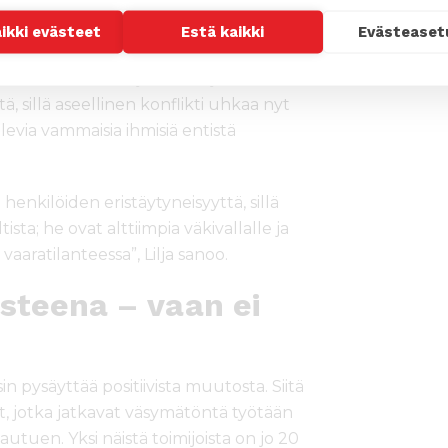
 kouluissa”, Lilja sanoo.
aikki evästeet
Estä kaikki
Evästeaset
iivisen koulutuksen kehittäminen on
sion asiantuntija Päivi Lilja onkin
 sillä aseellinen konflikti uhkaa nyt
levia vammaisia ihmisiä entistä
 henkilöiden eristäytyneisyyttä, sillä
ista; he ovat alttiimpia väkivallalle ja
aaratilanteessa”, Lilja sanoo.
steena – vaan ei
in pysäyttää positiivista muutosta. Siitä
t, jotka jatkavat väsymätöntä työtään
tuen. Yksi näistä toimijoista on jo 20