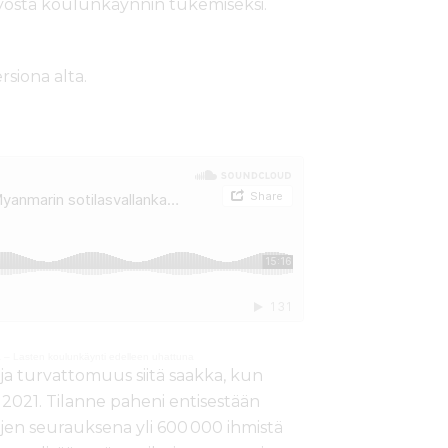
työstä koulunkäynnin tukemiseksi.
rsiona alta.
 – Lasten koulunkäynti edelleen uhattuna
a turvattomuus siitä saakka, kun
 2021. Tilanne paheni entisestään
ojen seurauksena yli 600 000 ihmistä