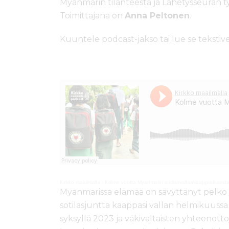
Myanmarin tilanteesta ja Lähetysseuran 
Toimittajana on
Anna Peltonen
.
Kuuntele podcast-jakso tai lue se tekstive
Kirkko maailmalla
·
Kolme vuotta Myanmarin sotilasvallankaappauksesta
Myanmarissa elämää on sävyttänyt pelko j
sotilasjuntta kaappasi vallan helmikuussa
syksyllä 2023 ja väkivaltaisten yhteenott