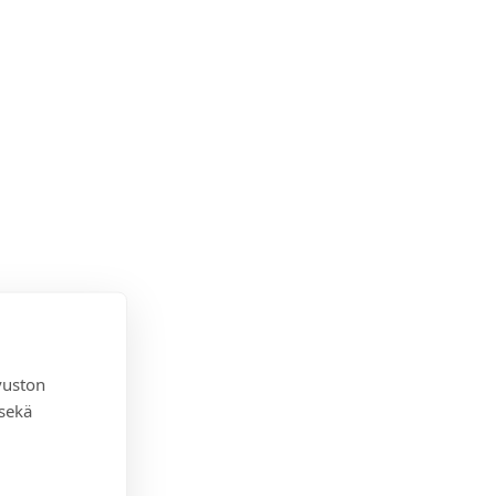
vuston
 sekä