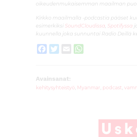
oikeudenmukaisemman maailman puol
Kirkko maailmalla -podcastia pääset 
esimerkiksi
SoundCloudissa
,
Spotifyssa
j
kuunnella joka sunnuntai Radio Deillä kel
F
T
E
W
a
w
m
h
c
it
ai
a
e
te
l
ts
Avainsanat:
b
r
A
kehitysyhteistyö
,
Myanmar
,
podcast
,
vamm
o
p
o
p
k