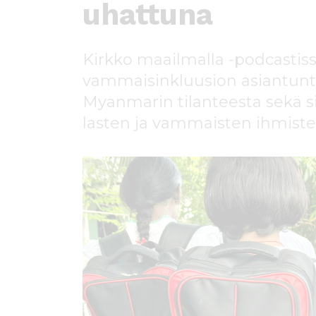
ö
uhattuna
n
Kirkko maailmalla -podcastis
vammaisinkluusion asiantuntij
Myanmarin tilanteesta sekä si
lasten ja vammaisten ihmiste