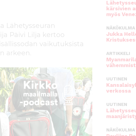
Lähetysseu
kärsivien 
myös Venez
sa Lähetysseuran
NÄKÖKULMA
a Päivi Lilja kertoo
Jukka Hell
Kristukses
sällissodan vaikutuksista
n arkeen.
ARTIKKELI
Myanmarila
vähemmist
UUTINEN
Kansalaisy
verkossa
UUTINEN
Lähetysseu
maanjärist
NÄKÖKULMA