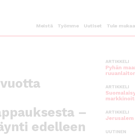
Meistä
Työmme
Uutiset
Tule muka
ARTIKKELI
Pyhän maan
ruuanlaito
 vuotta
ARTIKKELI
Suomalaisy
markkinoit
aappauksesta –
ARTIKKELI
Jerusalem 
ynti edelleen
UUTINEN