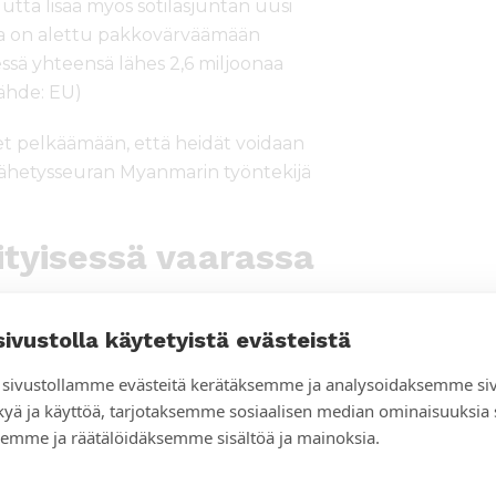
tta lisää myös sotilasjuntan uusi
isia on alettu pakkovärväämään
ä yhteensä lähes 2,6 miljoonaa
Lähde: EU)
set pelkäämään, että heidät voidaan
 Lähetysseuran Myanmarin työntekijä
ityisessä vaarassa
 seurannut pakolaisuus vaikuttavat
sivustolla käytetyistä evästeistä
meentuloon, myös lasten
sivustollamme evästeitä kerätäksemme ja analysoidaksemme si
kyä ja käyttöä, tarjotaksemme sosiaalisen median ominaisuuksia
ävarmaa, kun ilmaiskujen kohteina
emme ja räätälöidäksemme sisältöä ja mainoksia.
ina. Lisäksi kouluissa kärsitään
ttynyt vastarintaliikkeeseen eikä suostu