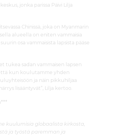
skus, jonka parissa Päivi Lilja
itsevassa Chinissä, joka on Myanmarin
isella alueella on eniten vammaisia
uurin osa vammaisista lapsista pääse
et tukea sadan vammaisen lapsen
 että kun koulutamme yhden
uluyhteisöön ja näin pikkuhiljaa
rys lisääntyvät”, Lilja kertoo.
***
 kuulumisia globaalista kirkosta,
stä ja työstä paremman ja