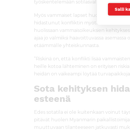
työskentelemään sotilasvallan alla olevissa
Salli k
Myös vammaiset lapset huomioivan inklus
hidastunut konfliktin myötä. Vammaisinkluu
huolissaan vammaisoikeuksien kehityksestä,
ajaa jo valmiiksi haavoittuvassa asemassa o
etäämmälle yhteiskunnasta.
”Riskinä on, että konflikti lisää vammaisten
heille kotoa lähteminen on erityisen riskialt
heidän on vaikeampi löytää turvapaikkoja v
Sota kehityksen hida
esteenä
Edes sotatila ei ole kuitenkaan voinut täys
pitävät huolen Myanmarin paikallistoimija
muuttuvaan tilanteeseen jatkuvasti mukau