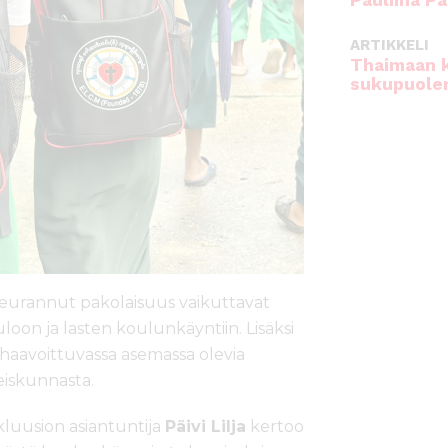
Pauliina Pa
ARTIKKELI
Thaimaan 
sukupuole
 seurannut pakolaisuus vaikuttavat
on ja lasten koulunkäyntiin. Lisäksi
i haavoittuvassa asemassa olevia
eiskunnasta.
luusion asiantuntija
Päivi Lilja
kertoo