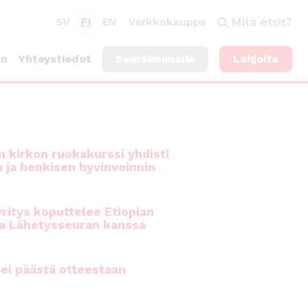
SV
FI
EN
Verkkokauppa
Mitä etsit?
an
Yhteystiedot
Seurakunnalle
Lahjoita
 kirkon ruokakurssi yhdisti
n ja henkisen hyvinvoinnin
ritys koputtelee Etiopian
a Lähetysseuran kanssa
ei päästä otteestaan