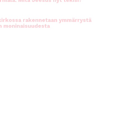
rhiala: Mitä Jeesus nyt tekisi?
kirkossa rakennetaan ymmärrystä
n moninaisuudesta