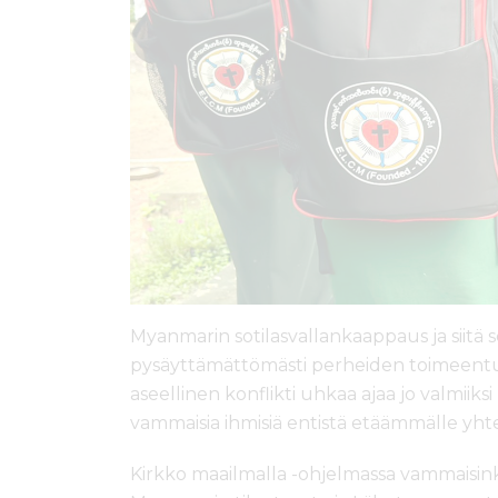
Myanmarin sotilasvallankaappaus ja siitä
pysäyttämättömästi perheiden toimeentulo
aseellinen konflikti uhkaa ajaa jo valmiiks
vammaisia ihmisiä entistä etäämmälle yht
Kirkko maailmalla -ohjelmassa vammaisink