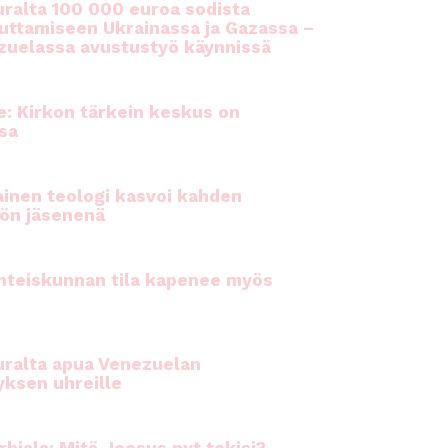
ralta 100 000 euroa sodista
auttamiseen Ukrainassa ja Gazassa –
uelassa avustustyö käynnissä
e: Kirkon tärkein keskus on
sa
inen teologi kasvoi kahden
ön jäsenenä
hteiskunnan tila kapenee myös
ralta apua Venezuelan
yksen uhreille