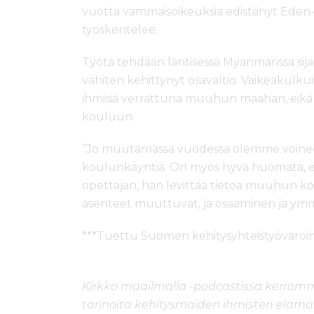
vuotta vammaisoikeuksia edistänyt Eden-ke
työskentelee.
Työtä tehdään läntisessä Myanmarissa sija
vähiten kehittynyt osavaltio. Vaikeakulku
ihmisiä verrattuna muuhun maahan, eikä s
kouluun.
”Jo muutamassa vuodessa olemme voine
koulunkäyntiä. On myös hyvä huomata,
opettajan, hän levittää tietoa muuhun ko
asenteet muuttuvat, ja osaaminen ja ymmär
***Tuettu Suomen kehitysyhteistyövaroin
Kirkko maailmalla -podcastissa kerromme
tarinoita kehitysmaiden ihmisten elämä