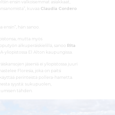
ltiin ensin valkoisemmat asiakkaat,
taansanomista”, kuvaa
Claudia Cordero
 ensin”, hän sanoo.
pistonsa, mutta myös
lopputyön alkuperäiskielillä, sanoo
Rita
-yliopistossa El Alton kaupungissa.
skansojen jäseniä ei yliopistossa juuri
stelee Floresia, joka on paitsi
käyttää perinteistä pollera-hametta.
mesta syystä: sukupuolen,
tumisen tähden.