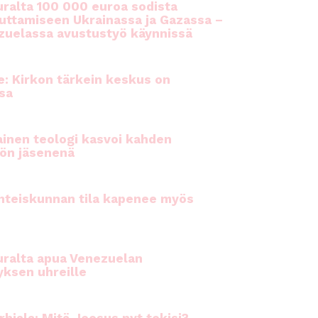
ralta 100 000 euroa sodista
auttamiseen Ukrainassa ja Gazassa –
uelassa avustustyö käynnissä
e: Kirkon tärkein keskus on
sa
inen teologi kasvoi kahden
ön jäsenenä
hteiskunnan tila kapenee myös
ralta apua Venezuelan
yksen uhreille