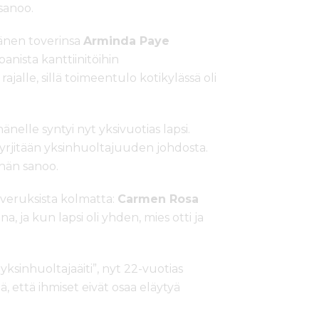
sanoo.
änen toverinsa
Arminda Paye
anista kanttiinitöihin
jalle, sillä toimeentulo kotikylässä oli
hänelle syntyi nyt yksivuotias lapsi.
syrjitään yksinhuoltajuuden johdosta.
hän sanoo.
veruksista kolmatta:
Carmen Rosa
a, ja kun lapsi oli yhden, mies otti ja
a yksinhuoltajaäiti”, nyt 22-vuotias
, että ihmiset eivät osaa eläytyä