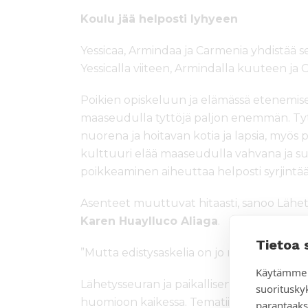
Koulu jää helposti lyhyeen
Yessicaa, Armindaa ja Carmenia yhdistää s
Yessicalla viiteen, Armindalla kuuteen j
Poikien opiskeluun ja elämässä etenemis
maaseudulla tyttöjä paljon enemmän. Ty
nuorena ja hoitavan kotia ja lapsia, myös
kulttuuri elää maaseudulla vahvana ja suk
poikkeaminen aiheuttaa helposti syrjintää,
Asenteet muuttuvat hitaasti, sanoo Lähet
Karen Huaylluco Aliaga
.
Tietoa 
”Mutta edistysaskelia on jo nähtävissä.”
Käytämme 
Lähetysseuran ja paikallisen kirkon yhtei
suoritusky
huomioon kaikessa. Tematiikkaa lähestytä
parantaaks