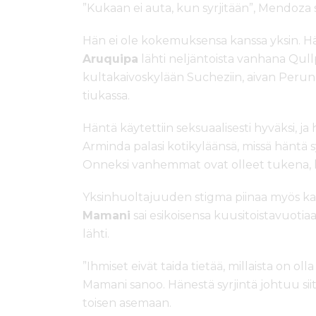
”Kukaan ei auta, kun syrjitään”, Mendoza 
Hän ei ole kokemuksensa kanssa yksin. H
Aruquipa
lähti neljäntoista vanhana Qullp
kultakaivoskylään Sucheziin, aivan Perun ra
tiukassa.
Häntä käytettiin seksuaalisesti hyväksi, ja 
Arminda palasi kotikyläänsä, missä häntä 
Onneksi vanhemmat ovat olleet tukena, 
Yksinhuoltajuuden stigma piinaa myös ka
Mamani
sai esikoisensa kuusitoistavuotiaan
lähti.
”Ihmiset eivät taida tietää, millaista on oll
Mamani sanoo. Hänestä syrjintä johtuu siitä
toisen asemaan.