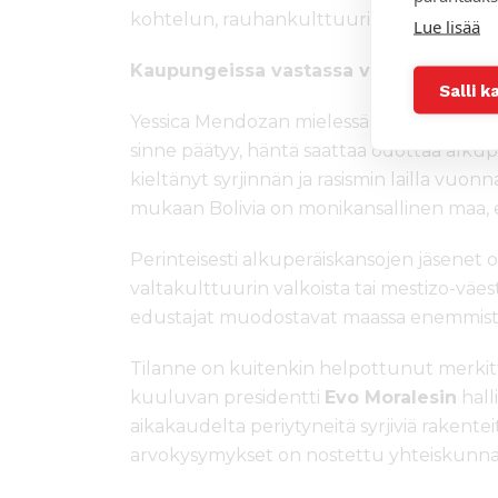
kohtelun, rauhankulttuurin ja väkivallan
Lue lisää
Kaupungeissa vastassa voi olla rasism
Salli k
Yessica Mendozan mielessä käy välillä mu
sinne päätyy, häntä saattaa odottaa alkuper
kieltänyt syrjinnän ja rasismin lailla vuo
mukaan Bolivia on monikansallinen maa, ei 
Perinteisesti alkuperäiskansojen jäsenet 
valtakulttuurin valkoista tai mestizo-väe
edustajat muodostavat maassa enemmist
Tilanne on kuitenkin helpottunut merkit
kuuluvan presidentti
Evo Moralesin
hall
aikakaudelta periytyneitä syrjiviä rakentei
arvokysymykset on nostettu yhteiskunnas