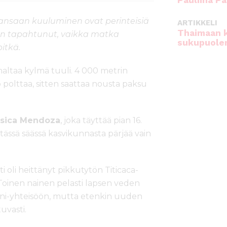
Pauliina Pa
kansaan kuuluminen ovat perinteisiä
ARTIKKELI
Thaimaan 
ä on tapahtunut, vaikka matka
sukupuole
pitkä.
haltaa kylmä tuuli. 4 000 metrin
o polttaa, sitten saattaa nousta paksu
sica Mendoza
, joka täyttää pian 16.
 tässä säässä kasvikunnasta pärjää vain
i oli heittänyt pikkutytön Titicaca-
. Toinen nainen pelasti lapsen veden
ani-yhteisöön, mutta etenkin uuden
uvasti.