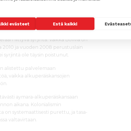
ehkäisyn kautta.
i
aikki evästeet
Estä kaikki
Evästeaset
utto pääkaupunkiin La Paziin. Jos hän
ään liittyvä syrjintä. Vaikka Bolivia on
nna 2010 ja vuoden 2008 perustuslain
syrjintä ole täysin poistunut.
on alistettu palvelemaan
stöä, vaikka alkuperäiskansojen
ön.
tävästi aymara-alkuperäiskansaan
innon aikana. Kolonialismin
ta on systemaattisesti purettu, ja tasa-
sa valtavirtaan.