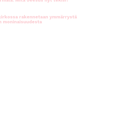
rhiala: Mitä Jeesus nyt tekisi?
kirkossa rakennetaan ymmärrystä
n moninaisuudesta