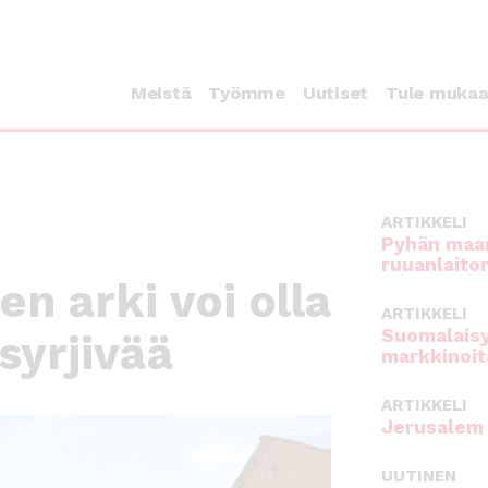
Meistä
Työmme
Uutiset
Tule muka
ARTIKKELI
Pyhän maan
ruuanlaito
en arki voi olla
ARTIKKELI
Suomalaisy
syrjivää
markkinoit
ARTIKKELI
Jerusalem 
UUTINEN