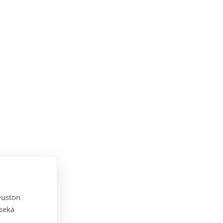
vuston
 sekä