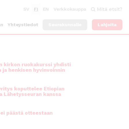
SV
FI
EN
Verkkokauppa
Mitä etsit?
an
Yhteystiedot
Seurakunnalle
Lahjoita
 kirkon ruokakurssi yhdisti
n ja henkisen hyvinvoinnin
ritys koputtelee Etiopian
a Lähetysseuran kanssa
ei päästä otteestaan