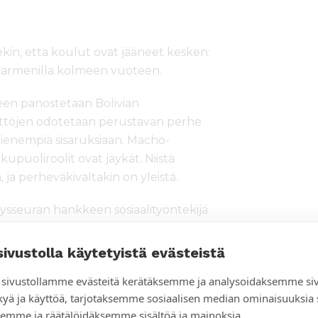
ekin, että koulut ovat jääneet kesken:
a Carmenilla kolmeen vuoteen.
een panostetaan Bolivian
ttöjen odotetaan perustavan perhe
 pienempiä sisaruksiaan. Macho-
upuoliroolit ovat jäykät. Niistä
 ja perheväkivaltakin on yleistä.
ysseuran hankkeen sosiaalityöntekijä
sivustolla käytetyistä evästeistä
sivustollamme evästeitä kerätäksemme ja analysoidaksemme si
shankkeessa tasa-arvo otetaan
kyä ja käyttöä, tarjotaksemme sosiaalisen median ominaisuuksia
än konfliktien ratkaisun, hyvän
emme ja räätälöidäksemme sisältöä ja mainoksia.