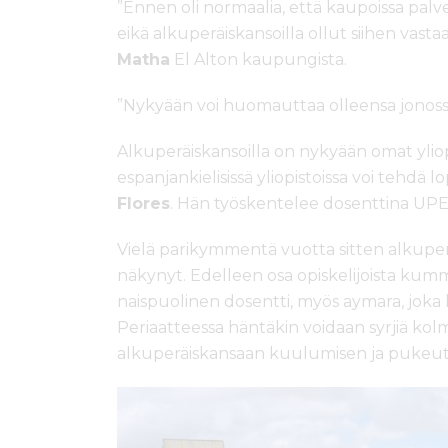
”Ennen oli normaalia, että kaupoissa palve
eikä alkuperäiskansoilla ollut siihen vas
Matha
El Alton kaupungista.
”Nykyään voi huomauttaa olleensa jonossa
Alkuperäiskansoilla on nykyään omat ylio
espanjankielisissä yliopistoissa voi tehdä 
Flores
. Hän työskentelee dosenttina UPEA
Vielä parikymmentä vuotta sitten alkuperäi
näkynyt. Edelleen osa opiskelijoista kumma
naispuolinen dosentti, myös aymara, joka 
Periaatteessa häntäkin voidaan syrjiä kol
alkuperäiskansaan kuulumisen ja pukeu