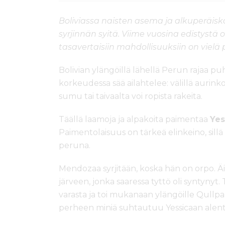
Boliviassa naisten asema ja alkuperäis
syrjinnän syitä. Viime vuosina edistyst
tasavertaisiin mahdollisuuksiin on vielä 
Bolivian ylängöillä lähellä Perun rajaa pu
korkeudessa sää ailahtelee: välillä aurink
sumu tai taivaalta voi ropista rakeita.
Täällä laamoja ja alpakoita paimentaa
Yes
Paimentolaisuus on tärkeä elinkeino, sillä
peruna.
Mendozaa syrjitään, koska hän on orpo. Äit
järveen, jonka saaressa tyttö oli syntynyt
varasta ja toi mukanaan ylängöille Qullp
perheen miniä suhtautuu Yessicaan alent