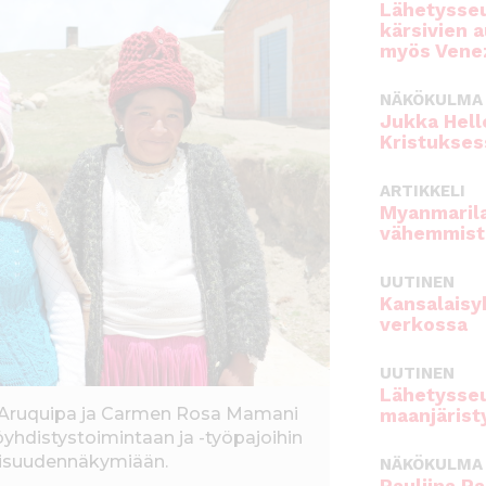
Lähetysseu
kärsivien 
myös Venez
NÄKÖKULMA
Jukka Hell
Kristukses
ARTIKKELI
Myanmarila
vähemmist
UUTINEN
Kansalaisy
verkossa
UUTINEN
Lähetysseu
e Aruquipa ja Carmen Rosa Mamani
maanjärist
öyhdistystoimintaan ja -työpajoihin
vaisuudennäkymiään.
NÄKÖKULMA