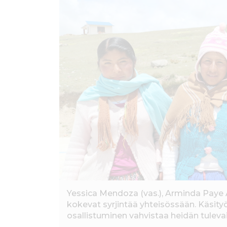
ö
n
Yessica Mendoza (vas.), Arminda Pay
kokevat syrjintää yhteisössään. Käsity
osallistuminen vahvistaa heidän tule