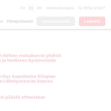
SV
FI
EN
Verkkokauppa
Mitä etsit?
an
Yhteystiedot
Seurakunnalle
Lahjoita
 kirkon ruokakurssi yhdisti
n ja henkisen hyvinvoinnin
ritys koputtelee Etiopian
a Lähetysseuran kanssa
ei päästä otteestaan