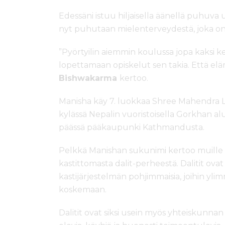
Edessäni istuu hiljaisella äänellä puhuva u
nyt puhutaan mielenterveydestä, joka on 
”Pyörtyilin aiemmin koulussa jopa kaksi ker
lopettamaan opiskelut sen takia. Että el
Bishwakarma
kertoo.
Manisha käy 7. luokkaa Shree Mahendra Lil
kylässä Nepalin vuoristoisella Gorkhan a
päässä pääkaupunki Kathmandusta.
Pelkkä Manishan sukunimi kertoo muille nep
kastittomasta dalit-perheestä. Dalitit ovat
kastijärjestelmän pohjimmaisia, joihin ylim
koskemaan.
Dalitit ovat siksi usein myös yhteiskunna