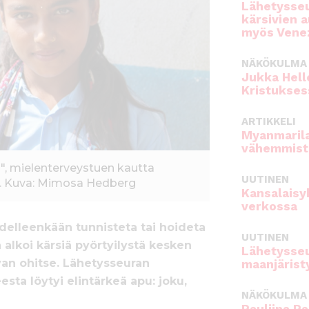
Lähetysseu
kärsivien 
myös Venez
NÄKÖKULMA
Jukka Hell
Kristukses
ARTIKKELI
Myanmarila
vähemmist
", mielenterveystuen kautta
UUTINEN
e. Kuva: Mimosa Hedberg
Kansalaisy
verkossa
delleenkään tunnisteta tai hoideta
UUTINEN
 alkoi kärsiä pyörtyilystä kesken
Lähetysseu
van ohitse. Lähetysseuran
maanjärist
ta löytyi elintärkeä apu: joku,
NÄKÖKULMA