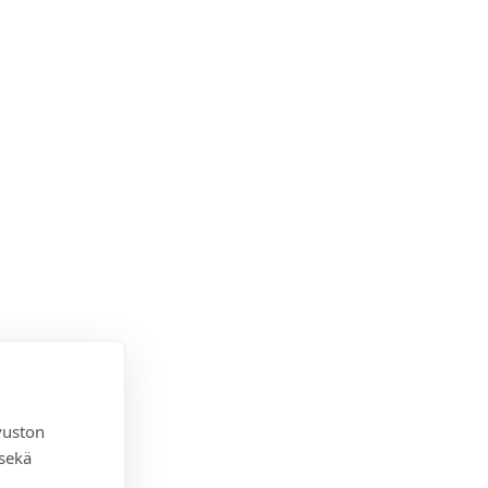
vuston
 sekä