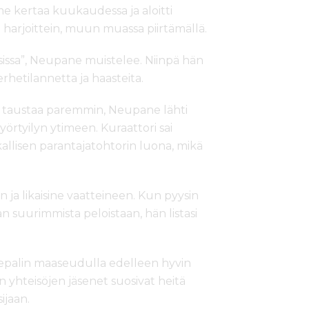
me kertaa kuukaudessa ja aloitti
harjoittein, muun muassa piirtämällä.
isissa”, Neupane muistelee. Niinpä hän
erhetilannetta ja haasteita.
 taustaa paremmin, Neupane lähti
rtyilyn ytimeen. Kuraattori sai
ikallisen parantajatohtorin luona, mikä
n ja likaisine vaatteineen. Kun pyysin
 suurimmista peloistaan, hän listasi
t Nepalin maaseudulla edelleen hyvin
en yhteisöjen jäsenet suosivat heitä
ijaan.