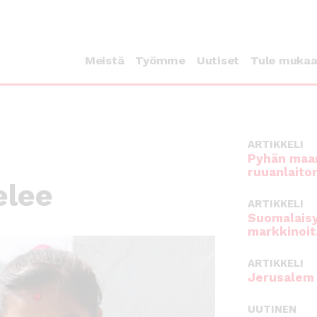
Meistä
Työmme
Uutiset
Tule muka
ARTIKKELI
Pyhän maan
ruuanlaito
elee
ARTIKKELI
Suomalaisy
markkinoit
ARTIKKELI
Jerusalem 
UUTINEN