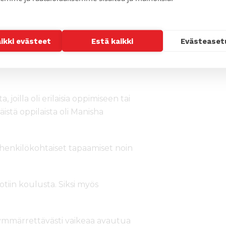
ja, joilla myönteisen kannustuksen
uhyvinvointia ja läsnöoloa. Luokat
kin oppii vastuunkantoa siivousvuorosta
aikki evästeet
Estä kaikki
Evästeaset
etaan lasten myönteisen
stä.
 joilla oli erilaisia oppimiseen tai
äistä oppilaista oli Manisha
henkilökohtaiset tapaamiset noin
otiin koulusta. Siksi myös
a ymmärrettävästi vaikeaa avautua