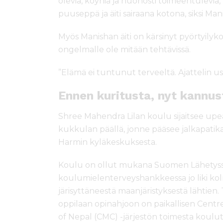
olevia, köyhiä ja huonosti toimeentulevia
puuseppä ja äiti sairaana kotona, siksi Man
Myös Manishan äiti on kärsinyt pyörtyilykoht
ongelmalle ole mitään tehtävissä.
”Elämä ei tuntunut terveeltä. Ajattelin u
Ennen kuritusta, nyt kannus
Shree Mahendra Lilan koulu sijaitsee upea
kukkulan päällä, jonne pääsee jalkapatika
Harmin kyläkeskuksesta.
Koulu on ollut mukana Suomen Lähetys
koulumielenterveyshankkeessa jo liki ko
järisyttäneestä maanjäristyksestä lähtien. 
oppilaan opinahjoon on paikallisen Centr
of Nepal (CMC) -järjestön toimesta koulut