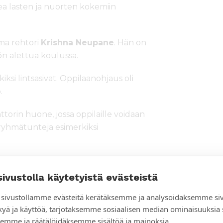
ea lasten ja nuorten kokemiin
ma rehtori
Krishna Neupane
. Hän on
n alettua koulussa.
ksi lintsasivat. Oppilaanohjaus oli
.
ttorin huone, jossa oppilaille voidaan
ä ryhmätunteja esimerkiksi
austa, vaan se ulottuu
sivustolla käytetyistä evästeistä
in asti. Koulussa opettajille opetetaan
miten tukea lapsen oppimista
sivustollamme evästeitä kerätäksemme ja analysoidaksemme si
kyä ja käyttöä, tarjotaksemme sosiaalisen median ominaisuuksia
emme ja räätälöidäksemme sisältöä ja mainoksia.