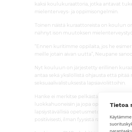
kaksi koulukuraattoria, jotka antavat tuk
mielenterveys- ja oppimisongelmiin.
Toinen näistä kuraattoreista on koulun o
nähnyt ison muutoksen mielenterveystyö
”Ennen kuritimme oppilaita, jos he esimerki
meille jotain aivan uutta”, Neupane sanoo
Nyt kouluun on järjestetty erillinen kuraa
antaa sekä yksilöllistä ohjausta että pitä
seksuaalivalistuksesta lapsiavioliittoihin.
Hanke ei merkitse pelkästään oppilaanohj
Tietoa 
luokkahuoneisiin ja jopa oppilaiden koteih
lapsiystävällisiä opetusmetodeja ja sitä, 
Käytämme 
positiivisesti, ilman fyysistä rankaisua.
suoritusky
parantaaks