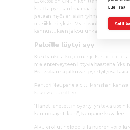
Luokissa on CMC:n kehittämiä huonetaulu
Lue lisää
kautta pyritään lisäämään oppilaiden koul
jaetaan myös erilaisiin ryhmiin, joista ku
Salli k
musiikkiesityksiin. Myös vanhempia opast
kannustuksen ja koulunkäynnin tärkeyde
Peloille löytyi syy
Kun hanke alkoi, opinahjo kartoitti oppilaita,
mielenterveyteen liittyviä haasteita. Yksi n
Bishwakarma jatkuvan pyörtyilynsä takia.
Rehtori Neupane aloitti Manishan kanssa 
kaksi vuotta sitten.
”Hänet lähetettiin pyörtyilyn takia usein k
koulunkäynti kärsi”, Neupane kuvailee.
Alku ei ollut helppo, sillä nuoren voi oll