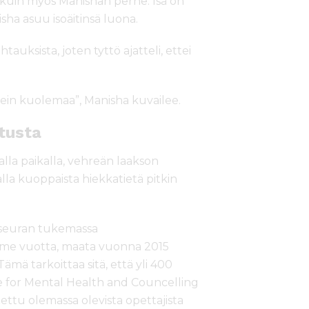
, kuin myös Manishan perhe. Isä on
isha asuu isoäitinsä luona.
auksista, joten tyttö ajatteli, ettei
sein kuolemaa”, Manisha kuvailee.
tusta
lla paikalla, vehreän laakson
lla kuoppaista hiekkatietä pitkin
seuran tukemassa
lme vuotta, maata vuonna 2015
Tämä tarkoittaa sitä, että yli 400
e for Mental Health and Councelling
ettu olemassa olevista opettajista