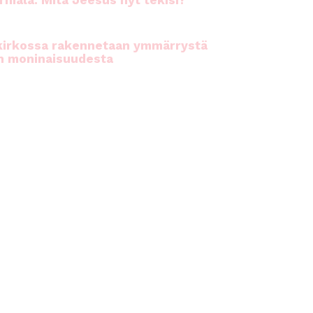
rhiala: Mitä Jeesus nyt tekisi?
kirkossa rakennetaan ymmärrystä
n moninaisuudesta