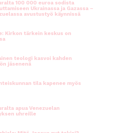
ralta 100 000 euroa sodista
auttamiseen Ukrainassa ja Gazassa –
uelassa avustustyö käynnissä
e: Kirkon tärkein keskus on
sa
inen teologi kasvoi kahden
ön jäsenenä
hteiskunnan tila kapenee myös
ralta apua Venezuelan
yksen uhreille