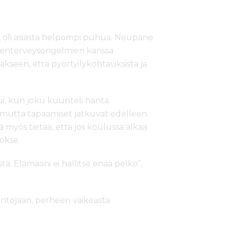
e, oli asiasta helpompi puhua. Neupane
elenterveysongelmien kanssa
akseen, että pyörtyilykohtauksista ja
ui, kun joku kuunteli häntä.
, mutta tapaamiset jatkuvat edelleen
 myös tietää, että jos koulussa alkaa
okse.
ä. Elämääni ei hallitse enää pelko”,
intojaan, perheen vaikeasta