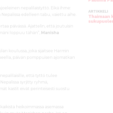
Pauliina Pa
joeleinen nepalilaistyttö. Eikä ihme:
ARTIKKELI
Nepalissa edelleen tabu, vaiettu aihe.
Thaimaan 
sukupuole
taa päivässä. Ajattelin, että joutuisin
ämäni loppuu tähän”,
Manisha
an koulussa, joka sijaitsee Harmin
lueella, päivän pomppuisen ajomatkan
alilaisille, että tyttö tulee
 Nepalissa syrjitty ryhmä,
mät kastit eivät perinteisesti suostu
n kaikista heikoimmassa asemassa