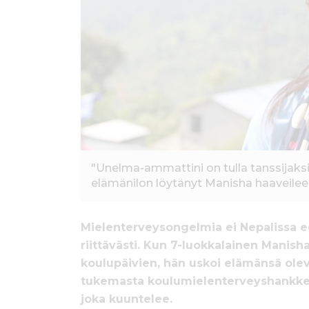
ö
n
"Unelma-ammattini on tulla tanssijaksi
elämänilon löytänyt Manisha haaveile
Mielenterveysongelmia ei Nepalissa e
riittävästi. Kun 7-luokkalainen Manisha
koulupäivien, hän uskoi elämänsä ole
tukemasta koulumielenterveyshankkees
joka kuuntelee.