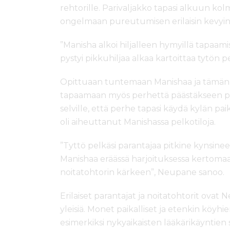
rehtorille. Parivaljakko tapasi alkuun kol
ongelmaan pureutumisen erilaisin kevyin 
”Manisha alkoi hiljalleen hymyillä tapaam
pystyi pikkuhiljaa alkaa kartoittaa tytön p
Opittuaan tuntemaan Manishaa ja tämän
tapaamaan myös perhettä päästäkseen pyö
selville, että perhe tapasi käydä kylän pa
oli aiheuttanut Manishassa pelkotiloja.
”Tyttö pelkäsi parantajaa pitkine kynsinee
Manishaa eräässä harjoituksessa kertomaan
noitatohtorin kärkeen”, Neupane sanoo.
Erilaiset parantajat ja noitatohtorit ova
yleisiä. Monet paikalliset ja etenkin köyhi
esimerkiksi nykyaikaisten lääkärikäyntien s