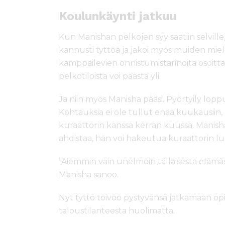
Koulunkäynti jatkuu
Kun Manishan pelkojen syy saatiin selvill
kannusti tyttöä ja jakoi myös muiden mi
kamppailevien onnistumistarinoita osoitta
pelkotiloista voi päästä yli.
Ja niin myös Manisha pääsi. Pyörtyily lopp
Kohtauksia ei ole tullut enää kuukausiin
kuraattorin kanssa kerran kuussa. Manisha
ahdistaa, hän voi hakeutua kuraattorin lu
”Aiemmin vain unelmoin tällaisesta elämäst
Manisha sanoo.
Nyt tyttö toivoo pystyvänsä jatkamaan op
taloustilanteesta huolimatta.