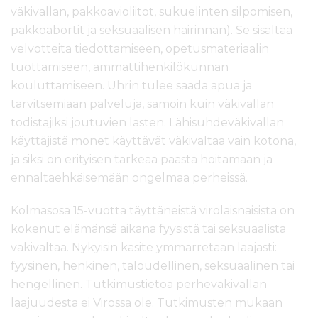
väkivallan, pakkoavioliitot, sukuelinten silpomisen,
pakkoabortit ja seksuaalisen häirinnän). Se sisältää
velvotteita tiedottamiseen, opetusmateriaalin
tuottamiseen, ammattihenkilökunnan
kouluttamiseen. Uhrin tulee saada apua ja
tarvitsemiaan palveluja, samoin kuin väkivallan
todistajiksi joutuvien lasten. Lähisuhdeväkivallan
käyttäjistä monet käyttävät väkivaltaa vain kotona,
ja siksi on erityisen tärkeää päästä hoitamaan ja
ennaltaehkäisemään ongelmaa perheissä.
Kolmasosa 15-vuotta täyttäneistä virolaisnaisista on
kokenut elämänsä aikana fyysistä tai seksuaalista
väkivaltaa. Nykyisin käsite ymmärretään laajasti:
fyysinen, henkinen, taloudellinen, seksuaalinen tai
hengellinen. Tutkimustietoa perheväkivallan
laajuudesta ei Virossa ole. Tutkimusten mukaan