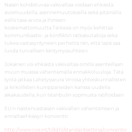
Naisiin kohdistuvaa väkivaltaa voidaan ehkäistä
avoimuudella, asennemuutoksella sekä pitämällä
esillä tasa-arvoa ja ihmisen
koskemattomuutta.Tärkeää on myös kehittää
kommunikaatio- ja konfliktin ratkaisutaitoja sekä
tukea vastasyntyneen perhettä niin, että lapsi saa
luoda turvallisen kiintymyssuhteen.
Jokainen voi ehkäistä väkivaltaa omilla asenteillaan
muun muassa vähentämällä ennakkoluuloja. Tätä
työtä jatkaa Lähetysseura Virossa yhteiskunnallisten
ja kirkollisten kumppaneiden kanssa uudella
aikakaudella, kun Istanbulin sopimusta ratifioidaan.
EU:n naistenvastaisen väkivallan vähentämisen ja
ennaltaehkäisyn konventti:
http://www.coe.int/t/dghl/standardsetting/conventio