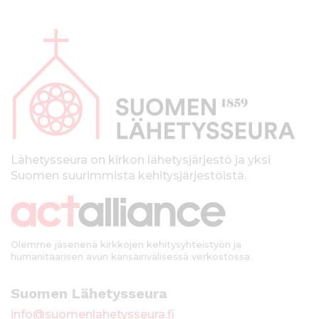
A
l
a
p
a
l
k
Lähetysseura on kirkon lähetysjärjestö ja yksi
Suomen suurimmista kehitysjärjestöistä.
k
i
Olemme jäsenenä kirkkojen kehitysyhteistyön ja
humanitaarisen avun kansainvälisessä verkostossa.
Suomen Lähetysseura
info@suomenlahetysseura.fi