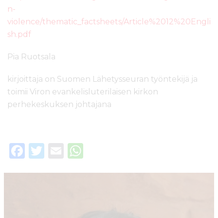
n-
violence/thematic_factsheets/Article%2012%20Engli
sh.pdf
Pia Ruotsala
kirjoittaja on Suomen Lähetysseuran työntekijä ja
toimii Viron evankelisluterilaisen kirkon
perhekeskuksen johtajana
F
T
E
W
a
w
m
h
c
it
ai
a
e
te
l
ts
b
r
A