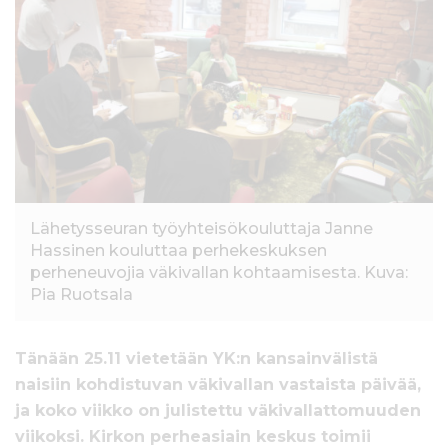
l
t
ö
ö
n
Lähetysseuran työyhteisökouluttaja Janne
Hassinen kouluttaa perhekeskuksen
perheneuvojia väkivallan kohtaamisesta. Kuva:
Pia Ruotsala
Tänään 25.11 vietetään YK:n kansainvälistä
naisiin kohdistuvan väkivallan vastaista päivää,
ja koko viikko on julistettu väkivallattomuuden
viikoksi. Kirkon perheasiain keskus toimii