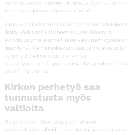
tukenut perheneuvojien kouluttautumista aiheen
käsittelyyn, joka on Virossa usein tabu.
Viron luterilaisissa seurakunnissa on myös tietoisesti
lisätty väkivaltaa kokeneet esirukoukseen, ja
aktiivisuus yhteiskunnallisessa vaikuttamistyössä on
lisääntynyt. Perhekeskuksen kautta on järjestetty
vuonna 2014 koulutusta kirkon ja
sosiaalityöntekijöille perheväkivallasta, miten nähdä,
puuttua ja auttaa.
Kirkon perhetyö saa
tunnustusta myös
valtiolta
Helen Sööl on Viron sosiaaliministeriön
perheväkivalta-aiheiden asiantuntija ja vastaa koko