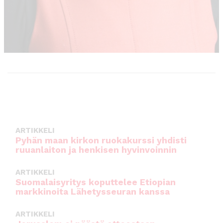
ARTIKKELI
Pyhän maan kirkon ruokakurssi yhdisti
ruuanlaiton ja henkisen hyvinvoinnin
ARTIKKELI
Suomalaisyritys koputtelee Etiopian
markkinoita Lähetysseuran kanssa
ARTIKKELI