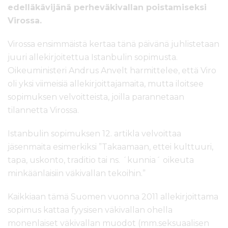
edelläkävijänä perheväkivallan poistamiseksi
Virossa.
Virossa ensimmäistä kertaa tänä päivänä juhlistetaan
juuri allekirjoitettua Istanbulin sopimusta.
Oikeuministeri Andrus Anvelt harmittelee, että Viro
oli yksi viimeisiä allekirjoittajamaita, mutta iloitsee
sopimuksen velvoitteista, joilla parannetaan
tilannetta Virossa.
Istanbulin sopimuksen 12. artikla velvoittaa
jäsenmaita esimerkiksi ”Takaamaan, ettei kulttuuri,
tapa, uskonto, traditio tai ns. ´kunnia´ oikeuta
minkäänlaisiin väkivallan tekoihin.”
Kaikkiaan tämä Suomen vuonna 2011 allekirjoittama
sopimus kattaa fyysisen väkivallan ohella
monenlaiset väkivallan muodot (mm.seksuaalisen