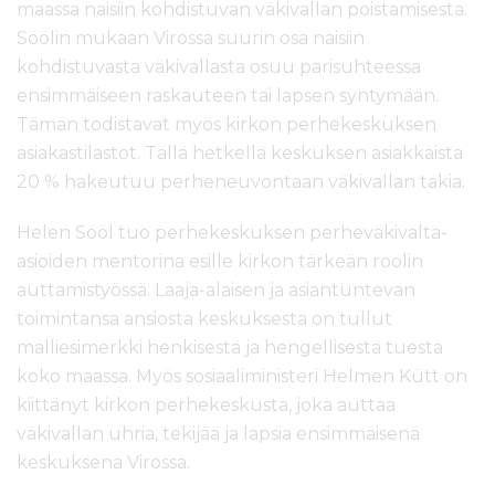
maassa naisiin kohdistuvan väkivallan poistamisesta.
Söölin mukaan Virossa suurin osa naisiin
kohdistuvasta väkivallasta osuu parisuhteessa
ensimmäiseen raskauteen tai lapsen syntymään.
Tämän todistavat myös kirkon perhekeskuksen
asiakastilastot. Tällä hetkellä keskuksen asiakkaista
20 % hakeutuu perheneuvontaan väkivallan takia.
Helen Sööl tuo perhekeskuksen perheväkivalta-
asioiden mentorina esille kirkon tärkeän roolin
auttamistyössä. Laaja-alaisen ja asiantuntevan
toimintansa ansiosta keskuksesta on tullut
malliesimerkki henkisestä ja hengellisestä tuesta
koko maassa. Myös sosiaaliministeri Helmen Kütt on
kiittänyt kirkon perhekeskusta, joka auttaa
väkivallan uhria, tekijää ja lapsia ensimmäisenä
keskuksena Virossa.