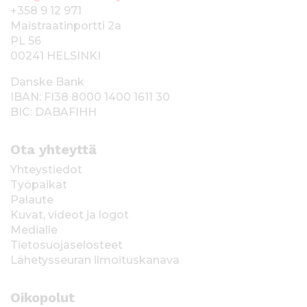
+358 9 12 971
Maistraatinportti 2a
PL 56
00241 HELSINKI
Danske Bank
IBAN: FI38 8000 1400 1611 30
BIC: DABAFIHH
Ota yhteyttä
Yhteystiedot
Työpaikat
Palaute
Kuvat, videot ja logot
Medialle
Tietosuojaselosteet
Lähetysseuran ilmoituskanava
Oikopolut