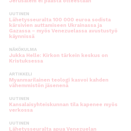
Jerusalem ei päästä otteestaan
UUTINEN
Lähetysseuralta 100 000 euroa sodista
kärsivien auttamiseen Ukrainassa ja
Gazassa – myös Venezuelassa avustustyö
käynnissä
NÄKÖKULMA
Jukka Helle: Kirkon tärkein keskus on
Kristuksessa
ARTIKKELI
Myanmarilainen teologi kasvoi kahden
vähemmistön jäsenenä
UUTINEN
Kansalaisyhteiskunnan tila kapenee myös
verkossa
UUTINEN
Lähetysseuralta apua Venezuelan