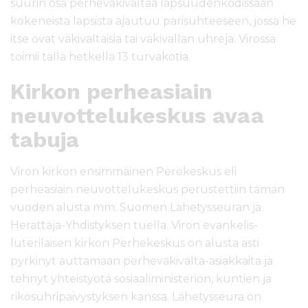
suurin osa perheväkivaltaa lapsuudenkodissaan
kokeneista lapsista ajautuu parisuhteeseen, jossa he
itse ovat väkivaltaisia tai väkivallan uhreja. Virossa
toimii tällä hetkellä 13 turvakotia.
Kirkon perheasiain
neuvottelukeskus avaa
tabuja
Viron kirkon ensimmäinen Perekeskus eli
perheasiain neuvottelukeskus perustettiin tämän
vuoden alusta mm. Suomen Lähetysseuran ja
Herättäjä-Yhdistyksen tuella. Viron evankelis-
luterilaisen kirkon Perhekeskus on alusta asti
pyrkinyt auttamaan perheväkivalta-asiakkaita ja
tehnyt yhteistyötä sosiaaliministeriön, kuntien ja
rikosuhripäivystyksen kanssa. Lähetysseura on