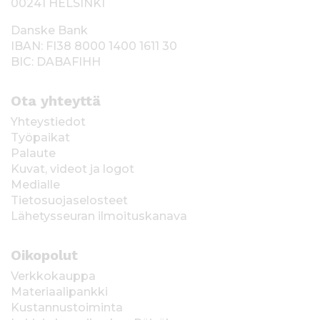
00241 HELSINKI
Danske Bank
IBAN: FI38 8000 1400 1611 30
BIC: DABAFIHH
Ota yhteyttä
Yhteystiedot
Työpaikat
Palaute
Kuvat, videot ja logot
Medialle
Tietosuojaselosteet
Lähetysseuran ilmoituskanava
Oikopolut
Verkkokauppa
Materiaalipankki
Kustannustoiminta