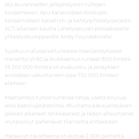
l
sitä seuranneiden jälkijäristysten tuhojen
t
korjaamiseen. Apu kanavoidaan kirkkojen
ö
kansainvälisen katastrofi- ja kehitysyhteistyöjärjestö
ö
ACT-allianssin kautta Lähetysseuran pitkäaikaiselle
n
yhteistyökumppanille Amity Foundationille.
Syyskuun alussa sattuneessa maanjäristyksessä
menehtyi yli 80 ja loukkaantui runsaat 800 ihmistä.
Yli 200 000 ihmistä on evakuoitu, ja järistyksen
arvioidaan vaikuttaneen jopa 750 000 ihmisen
elämään.
Maanjäristys tuhosi tuhansia taloja, useita kouluja
sekä kastelujärjestelmiä. Muutama päivä järistyksen
jälkeen alkaneet rankkasateet ja niiden aiheuttamat
mutavyöryt pahensivat tilannetta entisestään.
Hätäavun tavoitteena on auttaa 2 000 perhettä,