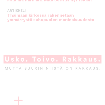
Pauliina Parhiala: Mitä Jeesus nyt tekisi?
ARTIKKELI
Thaimaan kirkossa rakennetaan
ymmärrystä sukupuolen moninaisuudesta
A
l