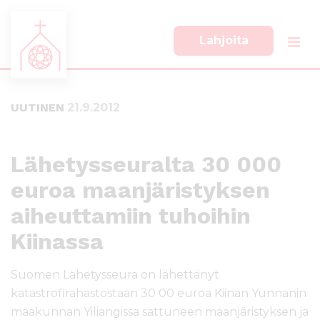
Lahjoita
S
S
i
i
i
i
UUTINEN
21.9.2012
r
r
r
r
y
y
s
a
Lähetysseuralta 30 000
u
l
euroa maanjäristyksen
o
a
r
p
aiheuttamiin tuhoihin
a
a
a
l
Kiinassa
n
k
s
k
Suomen Lähetysseura on lähettänyt
i
i
katastrofirahastostaan 30 00 euroa Kiinan Yunnanin
s
i
maakunnan Yiliangissa sattuneen maanjäristyksen ja
ä
n