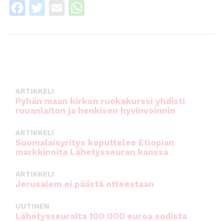
F
T
E
W
a
w
m
h
c
it
ai
a
e
te
l
ts
b
r
A
o
p
ARTIKKELI
o
p
Pyhän maan kirkon ruokakurssi yhdisti
ruuanlaiton ja henkisen hyvinvoinnin
k
ARTIKKELI
Suomalaisyritys koputtelee Etiopian
markkinoita Lähetysseuran kanssa
ARTIKKELI
Jerusalem ei päästä otteestaan
UUTINEN
Lähetysseuralta 100 000 euroa sodista