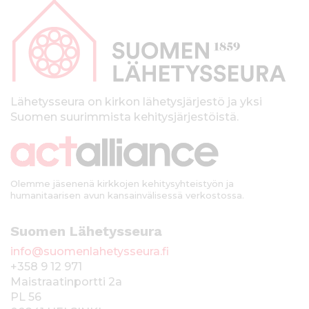
a
p
a
l
k
Lähetysseura on kirkon lähetysjärjestö ja yksi
Suomen suurimmista kehitysjärjestöistä.
k
i
Olemme jäsenenä kirkkojen kehitysyhteistyön ja
humanitaarisen avun kansainvälisessä verkostossa.
Suomen Lähetysseura
info@suomenlahetysseura.fi
+358 9 12 971
Maistraatinportti 2a
PL 56