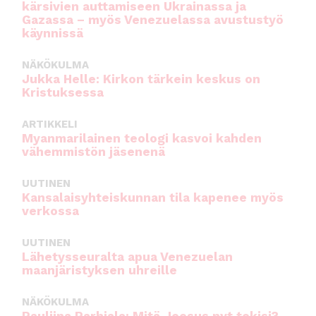
kärsivien auttamiseen Ukrainassa ja
Gazassa – myös Venezuelassa avustustyö
käynnissä
NÄKÖKULMA
Jukka Helle: Kirkon tärkein keskus on
Kristuksessa
ARTIKKELI
Myanmarilainen teologi kasvoi kahden
vähemmistön jäsenenä
UUTINEN
Kansalaisyhteiskunnan tila kapenee myös
verkossa
UUTINEN
Lähetysseuralta apua Venezuelan
maanjäristyksen uhreille
NÄKÖKULMA