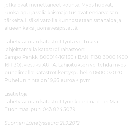
jotka ovat menettäneet kotinsa. Myös huovat,
ruoka-apu ja väliaikaismajoitus ovat ensiarvoisen
tärkeitä. Lisäksi varoilla kunnostetaan sata taloa ja
alueen kaksi juomavesipistettä.
Lähetysseuran katastrofityötä voi tukea
lahjoittamalla katastrofirahastoon:
Sampo Pankki 800014-161130 (IBAN: FI38 8000 1400
1611 30), viestiksi AUTA. Lahjoituksen voi tehdä myös
puhelimella: katastrofikeräyspuhelin 0600 02020.
Puhelun hinta on 19,95 euroa + pvm.
Lisätietoja:
Lähetysseuran katastrofityön koordinaattori Mari
Tuohimaa, puh. 043 824 5079
Suomen Lähetysseura 21.9.2012