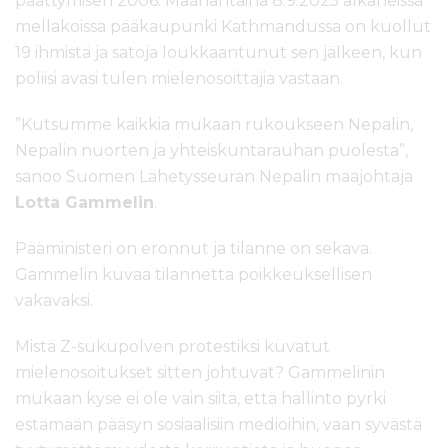
päättymisen 2006. Maanantaina 8.9.2025 alkaneissa
mellakoissa pääkaupunki Kathmandussa on kuollut
19 ihmistä ja satoja loukkaantunut sen jälkeen, kun
poliisi avasi tulen mielenosoittajia vastaan.
”Kutsumme kaikkia mukaan rukoukseen Nepalin,
Nepalin nuorten ja yhteiskuntarauhan puolesta”,
sanoo Suomen Lähetysseuran Nepalin maajohtaja
Lotta Gammelin
.
Pääministeri on eronnut ja tilanne on sekava.
Gammelin kuvaa tilannetta poikkeuksellisen
vakavaksi.
Mistä Z-sukupolven protestiksi kuvatut
mielenosoitukset sitten johtuvat? Gammelinin
mukaan kyse ei ole vain siitä, että hallinto pyrki
estämään pääsyn sosiaalisiin medioihin, vaan syvästä