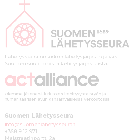
l
a
p
a
l
k
Lähetysseura on kirkon lähetysjärjestö ja yksi
Suomen suurimmista kehitysjärjestöistä.
k
i
Olemme jäsenenä kirkkojen kehitysyhteistyön ja
humanitaarisen avun kansainvälisessä verkostossa.
Suomen Lähetysseura
info@suomenlahetysseura.fi
+358 9 12 971
Maistraatinportti 2a