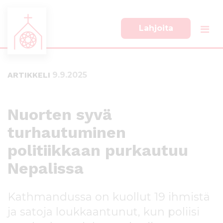
Lahjoita
S
S
i
i
i
i
ARTIKKELI
9.9.2025
r
r
r
r
y
y
s
a
Nuorten syvä
u
l
turhautuminen
o
a
r
p
politiikkaan purkautuu
a
a
a
l
Nepalissa
n
k
s
k
Kathmandussa on kuollut 19 ihmistä
i
i
s
i
ja satoja loukkaantunut, kun poliisi
ä
n