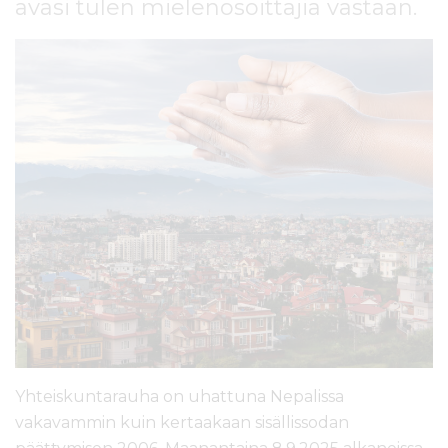
avasi tulen mielenosoittajia vastaan.
l
t
ö
ö
n
Yhteiskuntarauha on uhattuna Nepalissa
vakavammin kuin kertaakaan sisällissodan