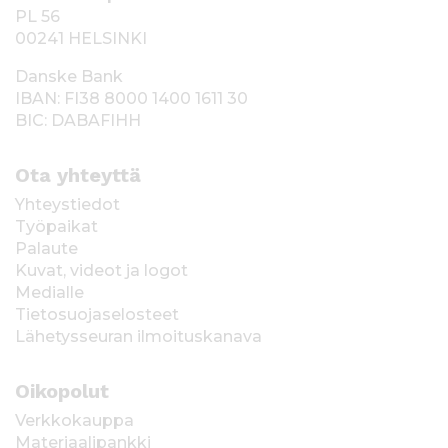
PL 56
00241 HELSINKI
Danske Bank
IBAN: FI38 8000 1400 1611 30
BIC: DABAFIHH
Ota yhteyttä
Yhteystiedot
Työpaikat
Palaute
Kuvat, videot ja logot
Medialle
Tietosuojaselosteet
Lähetysseuran ilmoituskanava
Oikopolut
Verkkokauppa
Materiaalipankki