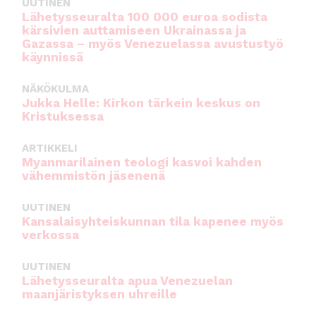
UUTINEN
Lähetysseuralta 100 000 euroa sodista
kärsivien auttamiseen Ukrainassa ja
Gazassa – myös Venezuelassa avustustyö
käynnissä
NÄKÖKULMA
Jukka Helle: Kirkon tärkein keskus on
Kristuksessa
ARTIKKELI
Myanmarilainen teologi kasvoi kahden
vähemmistön jäsenenä
UUTINEN
Kansalaisyhteiskunnan tila kapenee myös
verkossa
UUTINEN
Lähetysseuralta apua Venezuelan
maanjäristyksen uhreille