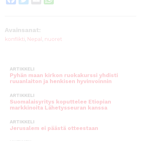
a
w
m
h
c
it
ai
a
e
te
l
ts
Avainsanat:
b
r
A
konflikti
,
Nepal
,
nuoret
o
p
o
p
k
ARTIKKELI
Pyhän maan kirkon ruokakurssi yhdisti
ruuanlaiton ja henkisen hyvinvoinnin
ARTIKKELI
Suomalaisyritys koputtelee Etiopian
markkinoita Lähetysseuran kanssa
ARTIKKELI
Jerusalem ei päästä otteestaan