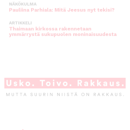
NÄKÖKULMA
Pauliina Parhiala: Mitä Jeesus nyt tekisi?
ARTIKKELI
Thaimaan kirkossa rakennetaan
ymmärrystä sukupuolen moninaisuudesta
A