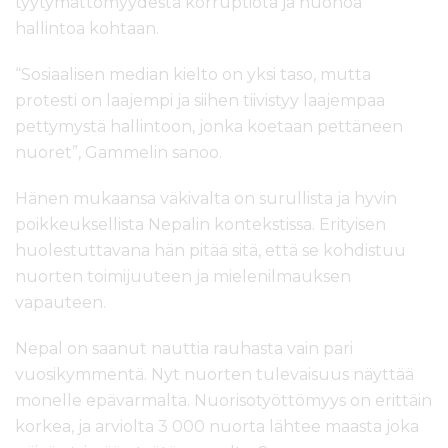
tyytymättömyydestä korruptiota ja huonoa
hallintoa kohtaan.
“Sosiaalisen median kielto on yksi taso, mutta
protesti on laajempi ja siihen tiivistyy laajempaa
pettymystä hallintoon, jonka koetaan pettäneen
nuoret”, Gammelin sanoo.
Hänen mukaansa väkivalta on surullista ja hyvin
poikkeuksellista Nepalin kontekstissa. Erityisen
huolestuttavana hän pitää sitä, että se kohdistuu
nuorten toimijuuteen ja mielenilmauksen
vapauteen.
Nepal on saanut nauttia rauhasta vain pari
vuosikymmentä. Nyt nuorten tulevaisuus näyttää
monelle epävarmalta. Nuorisotyöttömyys on erittäin
korkea, ja arviolta 3 000 nuorta lähtee maasta joka