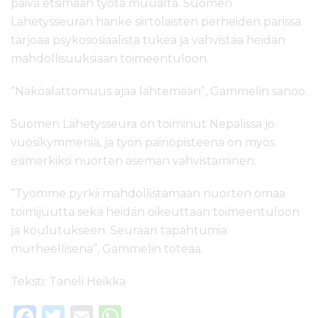
päivä etsimään työtä muualta. Suomen
Lähetysseuran hanke siirtolaisten perheiden parissa
tarjoaa psykososiaalista tukea ja vahvistaa heidän
mahdollisuuksiaan toimeentuloon.
“Näköalattomuus ajaa lähtemään”, Gammelin sanoo.
Suomen Lähetysseura on toiminut Nepalissa jo
vuosikymmeniä, ja työn painopisteenä on myös
esimerkiksi nuorten aseman vahvistaminen.
“Työmme pyrkii mahdollistamaan nuorten omaa
toimijuutta sekä heidän oikeuttaan toimeentuloon
ja koulutukseen. Seuraan tapahtumia
murheellisena”, Gammelin toteaa.
Teksti: Taneli Heikka
F
T
E
W