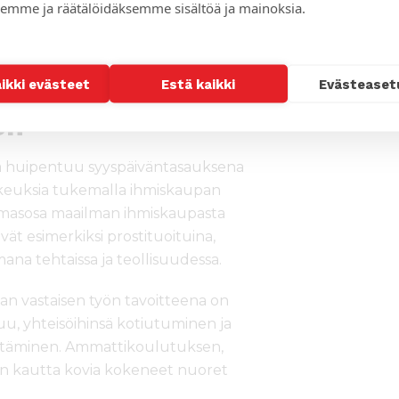
leen samat unelmat koulutuksesta,
emme ja räätälöidäksemme sisältöä ja mainoksia.
a teinitytöillä. He jaksoivat ylläpitää
a.
aikki evästeet
Estä kaikki
Evästeaset
en
 huipentuu syyspäiväntasauksena
ikeuksia tukemalla ihmiskaupan
kolmasosa maailman ihmiskaupasta
t esimerkiksi prostituoituina,
imana tehtaissa ja teollisuudessa.
 vastaisen työn tavoitteena on
uu, yhteisöihinsä kotiutuminen ja
ytäminen. Ammattikoulutuksen,
den kautta kovia kokeneet nuoret