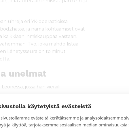
, jolla autetaan ihmiskaupan uhreja
n uhreja eri YK-operaatioissa
bodzhassa, ja nämä kohtaamiset ovat
ta kaikkiaan ihmiskauppaa vastaan.
 vähemmän. Työ, joka mahdollistaa
en Lähetysseura on toiminut
otta.
a unelmat
eonessa, jossa hän vieraili
sivustolla käytetyistä evästeistä
ikana napattu vihollisten
 huolittu takaisin kotikyliinsä, sillä
sivustollamme evästeitä kerätäksemme ja analysoidaksemme si
sten kanssa. Näillä elantonsa pitimiksi
kyä ja käyttöä, tarjotaksemme sosiaalisen median ominaisuuksia