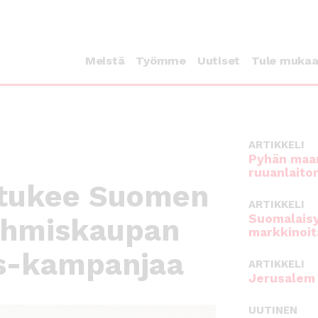
Meistä
Työmme
Uutiset
Tule muka
ARTIKKELI
Pyhän maan
ruuanlaito
 tukee Suomen
ARTIKKELI
Suomalaisy
ihmiskaupan
markkinoit
us-kampanjaa
ARTIKKELI
Jerusalem 
UUTINEN