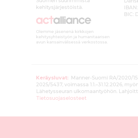
Suomen suurimmista
Dans
k
kehitysjärjestöistä.
IBAN:
BIC:
k
i
Olemme jäsenenä kirkkojen
kehitysyhteistyön ja humanitaarisen
avun kansainvälisessä verkostossa.
T
Keräysluvat:
Manner-Suomi RA/2020/1538, 
2025/5437, voimassa 1.1.–31.12.2026, m
i
Lähetysseuran ulkomaantyöhön. Lahjoitta
e
Tietosuojaselosteet
d
o
t