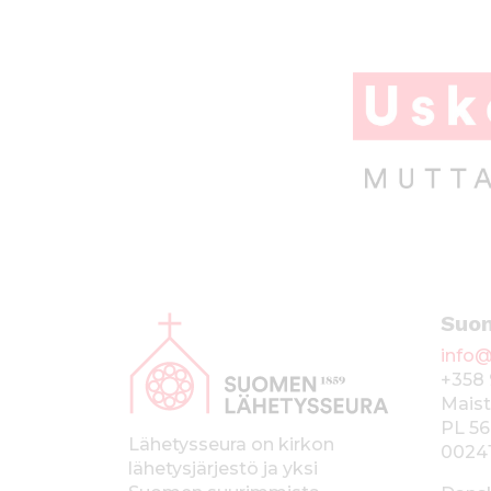
b
r
A
o
p
o
p
k
A
Suo
l
info@
a
+358 
p
Maist
PL 56
a
Lähetysseura on kirkon
0024
lähetysjärjestö ja yksi
l