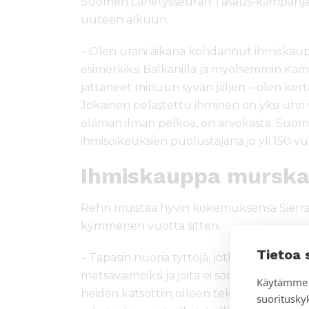
Suomen Lähetysseuran Tasaus-kampanjaan
uuteen alkuun.
– Olen urani aikana kohdannut ihmiskaupa
esimerkiksi Balkanilla ja myöhemmin Kam
jättäneet minuun syvän jäljen – olen ker
Jokainen pelastettu ihminen on yksi uhri
elämän ilman pelkoa, on arvokasta. Suom
ihmisoikeuksien puolustajana jo yli 150 vu
Ihmiskauppa murska
Rehn muistaa hyvin kokemuksensa Sierra L
kymmenen vuotta sitten.
Tietoa 
– Tapasin nuoria tyttöjä, jotka oli sodan a
metsävaimoiksi ja joita ei sodan jälkeen enää
Käytämme 
heidän katsottiin olleen tekemisissä rikolli
suoritusky