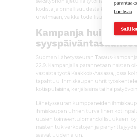
seksityöhön ajetuilla tytöillä oli täsmäl
parantaaks
kodista ja onnellisuudesta kuin suomalaisill
Lue lisää
unelmiaan, vaikka todellisuus oli raadollist
Salli k
Kampanja huipentuu
syyspäiväntasaukse
Suomen Lähetysseuran Tasaus-kampanja
22.9. Kampanjalla parannetaan naisten o
vastaista työtä Kaakkois-Aasiassa, jossa 
tapahtuu. Ihmiskaupan uhrit työskentelevä
kotiapulaisina, kerjäläisinä tai halpatyövo
Lähetysseuran kumppaneiden ihmiskaupan
ihmiskaupan uhrien turvallinen kotiinpal
uusien toimeentulomahdollisuuksien lö
naisten tukiverkostojen ja pienyrittäjyy
saavat uuden alun.