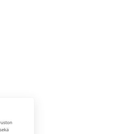
vuston
 sekä