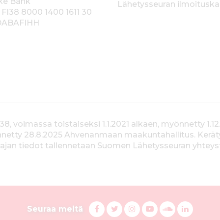
ke Bank
Lähetysseuran ilmoitusk
 FI38 8000 1400 1611 30
 DABAFIHH
voimassa toistaiseksi 1.1.2021 alkaen, myönnetty 1.12
yönnetty 28.8.2025 Ahvenanmaan maakuntahallitus. Kerä
jan tiedot tallennetaan Suomen Lähetysseuran yhteystiet
S
F
T
I
Y
S
L
Seuraa meitä
a
w
n
o
u
i