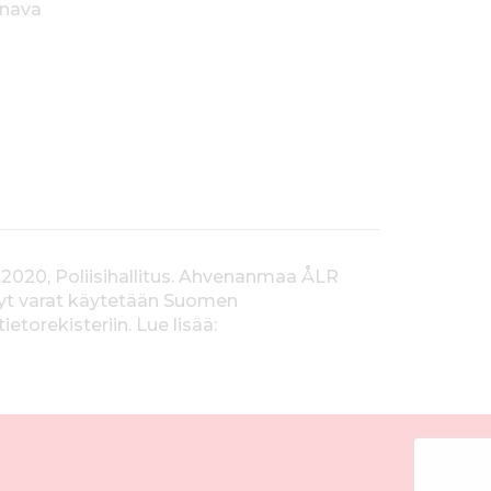
anava
.2020, Poliisihallitus. Ahvenanmaa ÅLR
tyt varat käytetään Suomen
orekisteriin. Lue lisää: