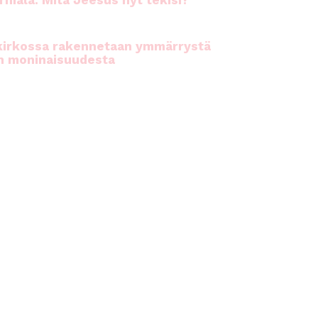
rhiala: Mitä Jeesus nyt tekisi?
kirkossa rakennetaan ymmärrystä
n moninaisuudesta