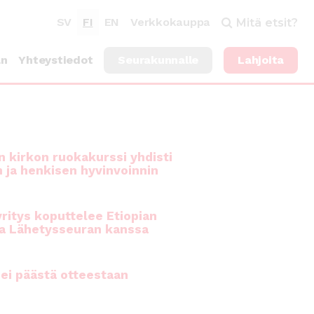
SV
FI
EN
Verkkokauppa
Mitä etsit?
an
Yhteystiedot
Seurakunnalle
Lahjoita
 kirkon ruokakurssi yhdisti
n ja henkisen hyvinvoinnin
ritys koputtelee Etiopian
a Lähetysseuran kanssa
ei päästä otteestaan