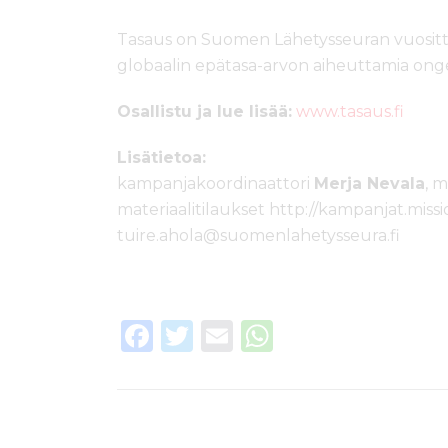
Tasaus on Suomen Lähetysseuran vuosittai
globaalin epätasa-arvon aiheuttamia ongel
Osallistu ja lue lisää:
www.tasaus.fi
Lisätietoa:
kampanjakoordinaattori
Merja Nevala
, 
materiaalitilaukset http://kampanjat.missio
tuire.ahola@suomenlahetysseura.fi
F
T
E
W
a
w
m
h
c
it
ai
a
e
te
l
ts