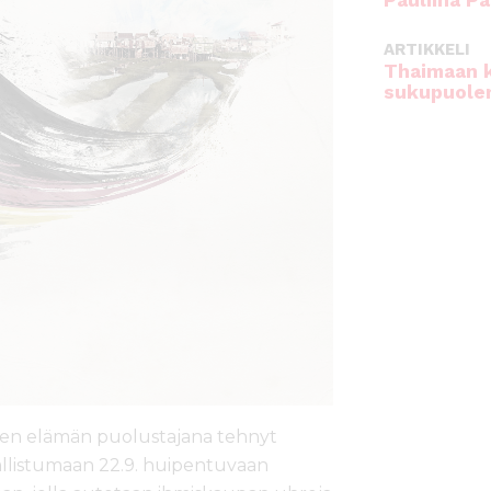
Pauliina Pa
ARTIKKELI
Thaimaan 
sukupuole
isen elämän puolustajana tehnyt
allistumaan 22.9. huipentuvaan