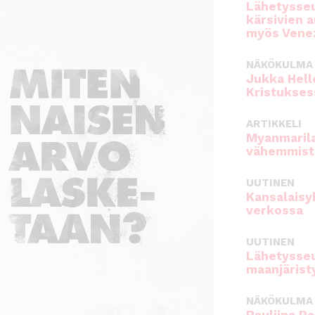
Lähetysseu
kärsivien 
myös Venez
NÄKÖKULMA
Jukka Hell
Kristukses
ARTIKKELI
Myanmarila
vähemmist
UUTINEN
Kansalaisy
verkossa
UUTINEN
Lähetysseu
maanjärist
NÄKÖKULMA