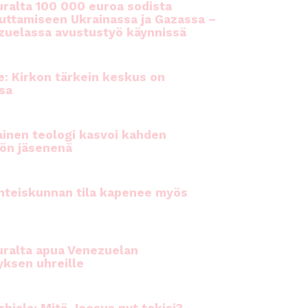
ralta 100 000 euroa sodista
auttamiseen Ukrainassa ja Gazassa –
uelassa avustustyö käynnissä
e: Kirkon tärkein keskus on
sa
inen teologi kasvoi kahden
ön jäsenenä
hteiskunnan tila kapenee myös
ralta apua Venezuelan
yksen uhreille