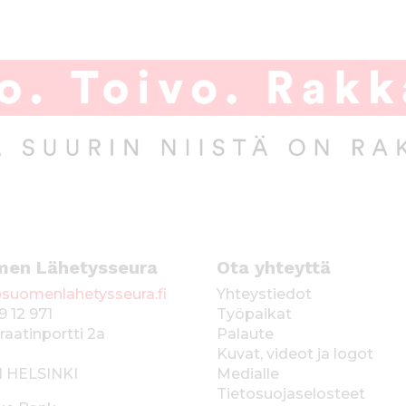
men Lähetysseura
Ota yhteyttä
suomenlahetysseura.fi
Yhteystiedot
9 12 971
Työpaikat
raatinportti 2a
Palaute
Kuvat, videot ja logot
1 HELSINKI
Medialle
Tietosuojaselosteet