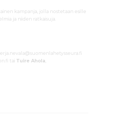
nen kampanja, jolla nostetaan esille
mia ja niiden ratkaisuja.
merja.nevala@suomenlahetysseura.fi
n.fi tai
Tuire Ahola
,