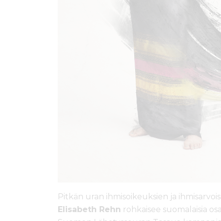
Pitkän uran ihmisoikeuksien ja ihmisarvo
Elisabeth Rehn
rohkaisee suomalaisia os