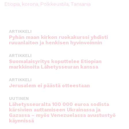
b
r
A
Etiopia
,
korona
,
Poikkeustila
,
Tansania
o
p
o
p
k
ARTIKKELI
Pyhän maan kirkon ruokakurssi yhdisti
ruuanlaiton ja henkisen hyvinvoinnin
ARTIKKELI
Suomalaisyritys koputtelee Etiopian
markkinoita Lähetysseuran kanssa
ARTIKKELI
Jerusalem ei päästä otteestaan
UUTINEN
Lähetysseuralta 100 000 euroa sodista
kärsivien auttamiseen Ukrainassa ja
Gazassa – myös Venezuelassa avustustyö
käynnissä