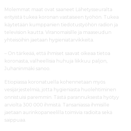
Molemmat maat ovat saaneet Lähetysseuralta
erityistä tukea koronan vastaiseen työhön. Tukea
käytetään kumppanien tiedotustyöhön radion ja
television kautta. Viranomaisille ja maaseudun
yhteisöihin jaetaan hygieniatarvikkeita.
– On tärkeää, että ihmiset saavat oikeaa tietoa
koronasta, valheellisia huhuja liikkuu paljon,
Juhaninmäki sanoo.
Etiopiassa koronatuella kohennetaan myös
vesijärjestelmiä, jotta hygieniasta huolehtiminen
onnistuisi paremmin. Tästä parannuksesta hyötyy
arviolta 300 000 ihmistä. Tansaniassa ihmisille
jaetaan aurinkopaneelilla toimivia radioita sekä
saippuaa.