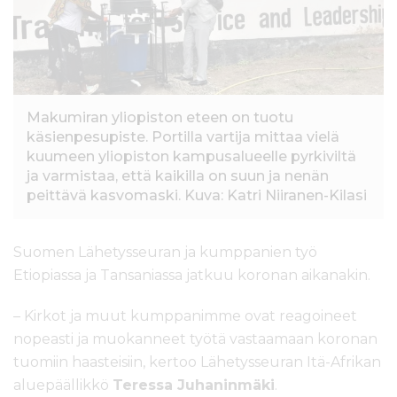
l
t
ö
ö
n
Makumiran yliopiston eteen on tuotu
käsienpesupiste. Portilla vartija mittaa vielä
kuumeen yliopiston kampusalueelle pyrkiviltä
ja varmistaa, että kaikilla on suun ja nenän
peittävä kasvomaski. Kuva: Katri Niiranen-Kilasi
Suomen Lähetysseuran ja kumppanien työ
Etiopiassa ja Tansaniassa jatkuu koronan aikanakin.
– Kirkot ja muut kumppanimme ovat reagoineet
nopeasti ja muokanneet työtä vastaamaan koronan
tuomiin haasteisiin, kertoo Lähetysseuran Itä-Afrikan
aluepäällikkö
Teressa Juhaninmäki
.