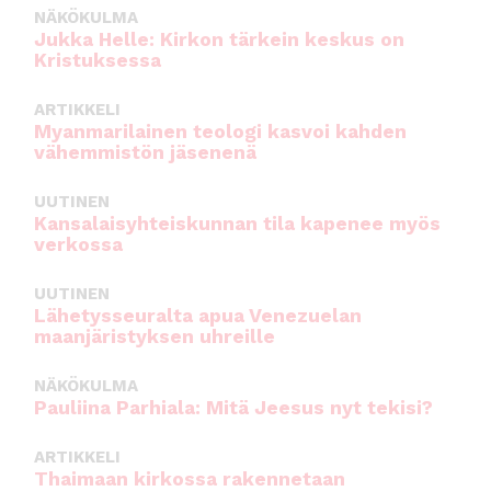
NÄKÖKULMA
Jukka Helle: Kirkon tärkein keskus on
Kristuksessa
ARTIKKELI
Myanmarilainen teologi kasvoi kahden
vähemmistön jäsenenä
UUTINEN
Kansalaisyhteiskunnan tila kapenee myös
verkossa
UUTINEN
Lähetysseuralta apua Venezuelan
maanjäristyksen uhreille
NÄKÖKULMA
Pauliina Parhiala: Mitä Jeesus nyt tekisi?
ARTIKKELI
Thaimaan kirkossa rakennetaan