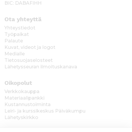
BIC: DABAFIHH
Ota yhteyttä
Yhteystiedot
Työpaikat
Palaute
Kuvat, videot ja logot
Medialle
Tietosuojaselosteet
Lähetysseuran ilmoituskanava
Oikopolut
Verkkokauppa
Materiaalipankki
Kustannustoiminta
Leiri- ja kurssikeskus Päiväkumpu
Lähetyskirkko