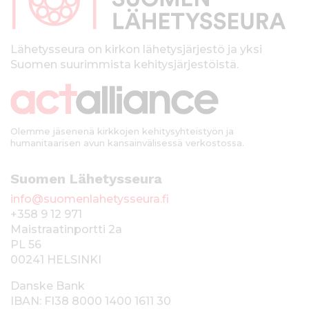
a
l
k
Lähetysseura on kirkon lähetysjärjestö ja yksi
Suomen suurimmista kehitysjärjestöistä.
k
i
Olemme jäsenenä kirkkojen kehitysyhteistyön ja
humanitaarisen avun kansainvälisessä verkostossa.
Suomen Lähetysseura
info@suomenlahetysseura.fi
+358 9 12 971
Maistraatinportti 2a
PL 56
00241 HELSINKI
Danske Bank
IBAN: FI38 8000 1400 1611 30