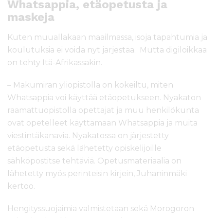
Whatsappia, etäopetusta ja
maskeja
Kuten muuallakaan maailmassa, isoja tapahtumia ja
koulutuksia ei voida nyt järjestää. Mutta digiloikkaa
on tehty Itä-Afrikassakin.
– Makumiran yliopistolla on kokeiltu, miten
Whatsappia voi käyttää etäopetukseen. Nyakaton
raamattuopistolla opettajat ja muu henkilökunta
ovat opetelleet käyttämään Whatsappia ja muita
viestintäkanavia. Nyakatossa on järjestetty
etäopetusta sekä lähetetty opiskelijoille
sähköpostitse tehtäviä. Opetusmateriaalia on
lähetetty myös perinteisin kirjein, Juhaninmäki
kertoo.
Hengityssuojaimia valmistetaan sekä Morogoron