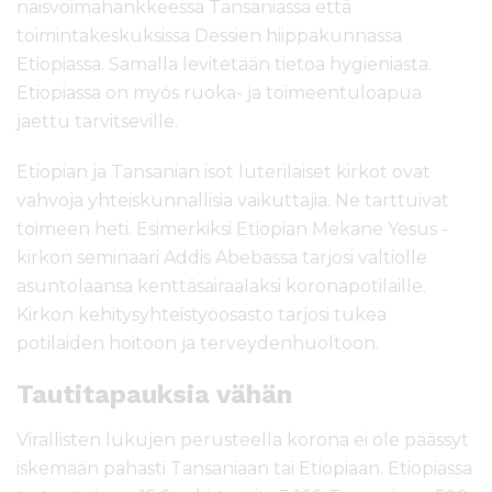
naisvoimahankkeessa Tansaniassa että
toimintakeskuksissa Dessien hiippakunnassa
Etiopiassa. Samalla levitetään tietoa hygieniasta.
Etiopiassa on myös ruoka- ja toimeentuloapua
jaettu tarvitseville.
Etiopian ja Tansanian isot luterilaiset kirkot ovat
vahvoja yhteiskunnallisia vaikuttajia. Ne tarttuivat
toimeen heti. Esimerkiksi Etiopian Mekane Yesus -
kirkon seminaari Addis Abebassa tarjosi valtiolle
asuntolaansa kenttäsairaalaksi koronapotilaille.
Kirkon kehitysyhteistyöosasto tarjosi tukea
potilaiden hoitoon ja terveydenhuoltoon.
Tautitapauksia vähän
Virallisten lukujen perusteella korona ei ole päässyt
iskemään pahasti Tansaniaan tai Etiopiaan. Etiopiassa