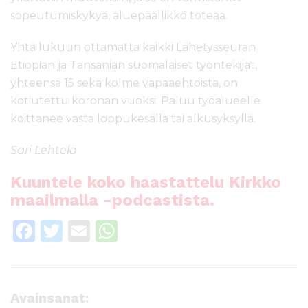
sopeutumiskykyä, aluepäällikkö toteaa.
Yhtä lukuun ottamatta kaikki Lähetysseuran
Etiopian ja Tansanian suomalaiset työntekijät,
yhteensä 15 sekä kolme vapaaehtoista, on
kotiutettu koronan vuoksi. Paluu työalueelle
koittanee vasta loppukesällä tai alkusyksyllä.
Sari Lehtelä
Kuuntele koko haastattelu Kirkko
maailmalla -podcastista.
F
T
E
W
a
w
m
h
c
it
ai
a
e
te
l
ts
Avainsanat: