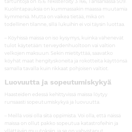
tartuntoja on 15.6. rekisteröity 3 166, Tansaniassa 509.
Kuolintapauksia on kummassakin maassa muutamia
kymmeniä. Mutta on vaikea tietää, mikä on
todellinen tilanne, sillä lukuihin ei voi täysin luottaa.
– Köyhissä maissa on iso kysymys, kuinka vähenevät
tulot käytetään: terveydenhuoltoon vai valtion
velkojen maksuun. Sekin mietityttää, saavatko
köyhät maat hengityskoneita ja rokotteita käyttönsä
samalla tavalla kuin rikkaat pohjoisen valtiot.
Luovuutta ja sopeutumiskykyä
Haasteiden edessä kehittyvissä maissa löytyy
runsaasti sopeutumiskykyä ja luovuutta.
– Meillä voisi olla siitä oppimista. Voi olla, että näissä
maissa on ollut pakko sopeutua katastrofeihin ja
yllättäviin muutoksiin, ja se on vahvistanut