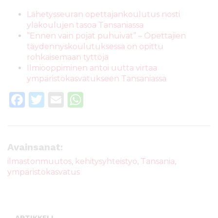
Lähetysseuran opettajankoulutus nosti
yläkoulujen tasoa Tansaniassa
”Ennen vain pojat puhuivat” – Opettajien
täydennyskoulutuksessa on opittu
rohkaisemaan tyttöjä
Ilmiöoppiminen antoi uutta virtaa
ympäristökasvatukseen Tansaniassa
F
T
E
W
a
w
m
h
c
it
ai
a
e
te
l
ts
Avainsanat:
b
r
A
ilmastonmuutos
,
kehitysyhteistyö
,
Tansania
,
ympäristökasvatus
o
p
o
p
k