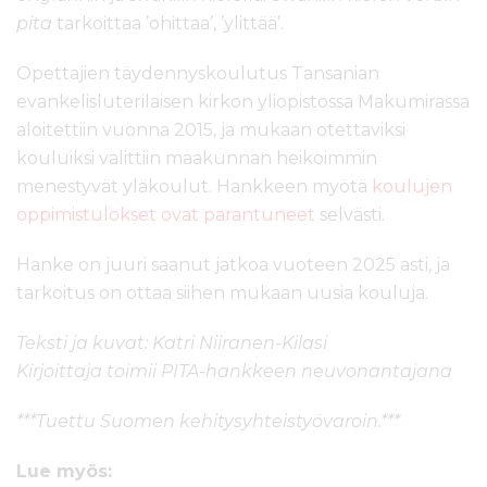
pita
tarkoittaa ’ohittaa’, ’ylittää’.
Opettajien täydennyskoulutus Tansanian
evankelisluterilaisen kirkon yliopistossa Makumirassa
aloitettiin vuonna 2015, ja mukaan otettaviksi
kouluiksi valittiin maakunnan heikoimmin
menestyvät yläkoulut. Hankkeen myötä
koulujen
oppimistulokset ovat parantuneet
selvästi.
Hanke on juuri saanut jatkoa vuoteen 2025 asti, ja
tarkoitus on ottaa siihen mukaan uusia kouluja.
Teksti ja kuvat: Katri Niiranen-Kilasi
Kirjoittaja toimii PITA-hankkeen neuvonantajana
***Tuettu Suomen kehitysyhteistyövaroin.***
Lue myös: