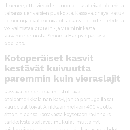
Ilmenee, että vieraiden tuomat oksat eivät ole mistä
tahansa tienvarsien pusikoista. Kassava, chaya, katuk
ja moringa ovat monivuotisia kasveja, joiden lehdistä
voi valmistaa proteiini- ja vitamiinirikasta
kasvimuhennosta. Simon ja Happy opastavat
oppilaita.
Kotoperäiset kasvit
kestävät kuivuutta
paremmin kuin vieraslajit
Kassava on perunaa muistuttava
eteläamerikkalainen kasvi, jonka portugalilaiset
kauppiaat toivat Afrikkaan melkein 400 vuotta
sitten. Yleensä kassavasta käytetään ravinnoksi
tärkkelystä sisältävät mukulat, mutta nyt
mielenkiinnon kohteena ovatkin kassavan lehdet.