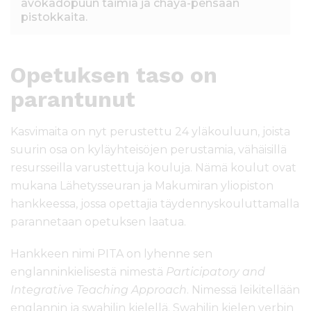
avokadopuun taimia ja chaya-pensaan
pistokkaita.
Opetuksen taso on
parantunut
Kasvimaita on nyt perustettu 24 yläkouluun, joista
suurin osa on kyläyhteisöjen perustamia, vähäisillä
resursseilla varustettuja kouluja. Nämä koulut ovat
mukana Lähetysseuran ja Makumiran yliopiston
hankkeessa, jossa opettajia täydennyskouluttamalla
parannetaan opetuksen laatua.
Hankkeen nimi PITA on lyhenne sen
englanninkielisestä nimestä
Participatory and
Integrative Teaching Approach
. Nimessä leikitellään
englannin ja swahilin kielellä. Swahilin kielen verbin