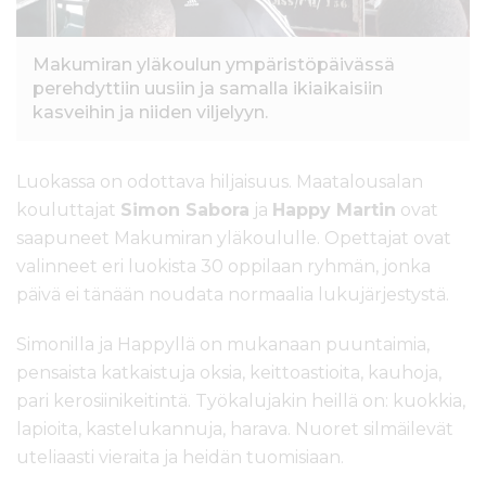
Makumiran yläkoulun ympäristöpäivässä
perehdyttiin uusiin ja samalla ikiaikaisiin
kasveihin ja niiden viljelyyn.
Luokassa on odottava hiljaisuus. Maatalousalan
kouluttajat
Simon Sabora
ja
Happy Martin
ovat
saapuneet Makumiran yläkoululle. Opettajat ovat
valinneet eri luokista 30 oppilaan ryhmän, jonka
päivä ei tänään noudata normaalia lukujärjestystä.
Simonilla ja Happyllä on mukanaan puuntaimia,
pensaista katkaistuja oksia, keittoastioita, kauhoja,
pari kerosiinikeitintä. Työkalujakin heillä on: kuokkia,
lapioita, kastelukannuja, harava. Nuoret silmäilevät
uteliaasti vieraita ja heidän tuomisiaan.