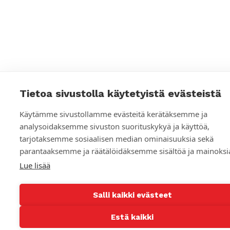
s
o
s
i
a
a
Tietoa sivustolla käytetyistä evästeistä
l
Käytämme sivustollamme evästeitä kerätäksemme ja
analysoidaksemme sivuston suorituskykyä ja käyttöä,
i
tarjotaksemme sosiaalisen median ominaisuuksia sekä
s
parantaaksemme ja räätälöidäksemme sisältöä ja mainoksi
e
Lue lisää
n
Salli kaikki evästeet
m
Estä kaikki
e