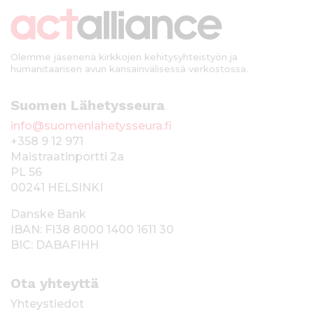
k
i
Olemme jäsenenä kirkkojen kehitysyhteistyön ja
humanitaarisen avun kansainvälisessä verkostossa.
Suomen Lähetysseura
info@suomenlahetysseura.fi
+358 9 12 971
Maistraatinportti 2a
PL 56
00241 HELSINKI
Danske Bank
IBAN: FI38 8000 1400 1611 30
BIC: DABAFIHH
Ota yhteyttä
Yhteystiedot