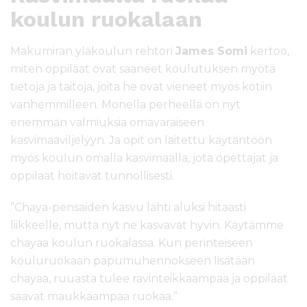
koulun ruokalaan
Makumiran yläkoulun rehtori
James Somi
kertoo,
miten oppilaat ovat saaneet koulutuksen myötä
tietoja ja taitoja, joita he ovat vieneet myös kotiin
vanhemmilleen. Monella perheellä on nyt
enemmän valmiuksia omavaraiseen
kasvimaaviljelyyn. Ja opit on laitettu käytäntöön
myös koulun omalla kasvimaalla, jota opettajat ja
oppilaat hoitavat tunnollisesti.
”Chaya-pensaiden kasvu lähti aluksi hitaasti
liikkeelle, mutta nyt ne kasvavat hyvin. Käytämme
chayaa koulun ruokalassa. Kun perinteiseen
kouluruokaan papumuhennokseen lisätään
chayaa, ruuasta tulee ravinteikkaampaa ja oppilaat
saavat maukkaampaa ruokaa.”