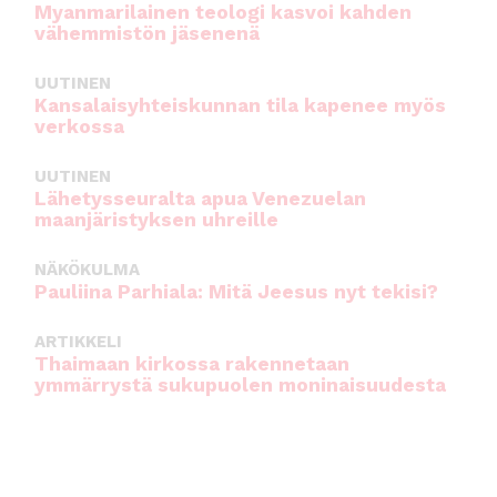
Myanmarilainen teologi kasvoi kahden
vähemmistön jäsenenä
UUTINEN
Kansalaisyhteiskunnan tila kapenee myös
verkossa
UUTINEN
Lähetysseuralta apua Venezuelan
maanjäristyksen uhreille
NÄKÖKULMA
Pauliina Parhiala: Mitä Jeesus nyt tekisi?
ARTIKKELI
Thaimaan kirkossa rakennetaan
ymmärrystä sukupuolen moninaisuudesta