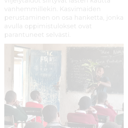
viljelytaidot siirtyvät lasten kautta
l
vanhemmillekin. Kasvimaiden
t
ö
perustaminen on osa hanketta, jonka
ö
avulla oppimistulokset ovat
n
parantuneet selvästi.