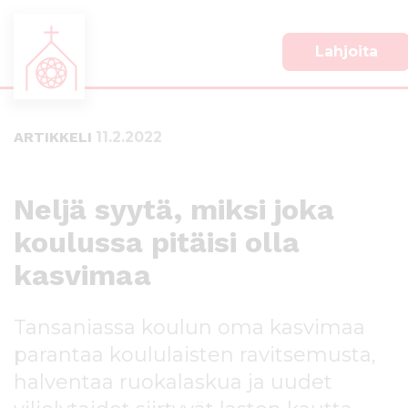
Lahjoita
S
S
i
i
i
i
ARTIKKELI
11.2.2022
r
r
r
r
y
y
s
a
Neljä syytä, miksi joka
u
l
koulussa pitäisi olla
o
a
r
p
kasvimaa
a
a
a
l
n
k
Tansaniassa koulun oma kasvimaa
s
k
parantaa koululaisten ravitsemusta,
i
i
s
i
halventaa ruokalaskua ja uudet
ä
n