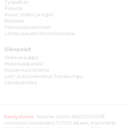
Työpaikat
Palaute
Kuvat, videot ja logot
Medialle
Tietosuojaselosteet
Lähetysseuran ilmoituskanava
Oikopolut
Verkkokauppa
Materiaalipankki
Kustannustoiminta
Leiri- ja kurssikeskus Päiväkumpu
Lähetyskirkko
T
Keräysluvat:
Manner-Suomi RA/2020/1538,
voimassa toistaiseksi 1.1.2021 alkaen, myönnetty