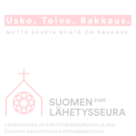
A
l
a
p
a
l
k
Lähetysseura on kirkon lähetysjärjestö ja yksi
Suomen suurimmista kehitysjärjestöistä.