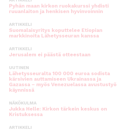
ARTIKKELI
Pyhän maan kirkon ruokakurssi yhdisti
ruuanlaiton ja henkisen hyvinvoinnin
ARTIKKELI
Suomalaisyritys koputtelee Etiopian
markkinoita Lähetysseuran kanssa
ARTIKKELI
Jerusalem ei päästä otteestaan
UUTINEN
Lähetysseuralta 100 000 euroa sodista
kärsivien auttamiseen Ukrainassa ja
Gazassa – myös Venezuelassa avustustyö
käynnissä
NÄKÖKULMA
Jukka Helle: Kirkon tärkein keskus on
Kristuksessa
ARTIKKELI