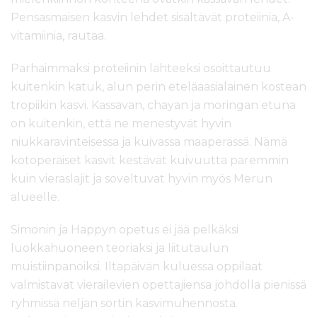
Pensasmaisen kasvin lehdet sisältävät proteiinia, A-
vitamiinia, rautaa.
Parhaimmaksi proteiinin lähteeksi osoittautuu
kuitenkin katuk, alun perin eteläaasialainen kostean
tropiikin kasvi. Kassavan, chayan ja moringan etuna
on kuitenkin, että ne menestyvät hyvin
niukkaravinteisessa ja kuivassa maaperässä. Nämä
kotoperäiset kasvit kestävät kuivuutta paremmin
kuin vieraslajit ja soveltuvat hyvin myös Merun
alueelle.
Simonin ja Happyn opetus ei jää pelkäksi
luokkahuoneen teoriaksi ja liitutaulun
muistiinpanoiksi. Iltapäivän kuluessa oppilaat
valmistavat vierailevien opettajiensa johdolla pienissä
ryhmissä neljän sortin kasvimuhennosta.