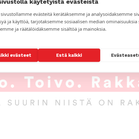
Pauliina Pa
sivustolla käytetyistä evästeistä
sivustollamme evästeitä kerätäksemme ja analysoidaksemme si
ARTIKKELI
Thaimaan 
kyä ja käyttöä, tarjotaksemme sosiaalisen median ominaisuuksia
sukupuole
emme ja räätälöidäksemme sisältöä ja mainoksia.
aikki evästeet
Estä kaikki
Evästeaset