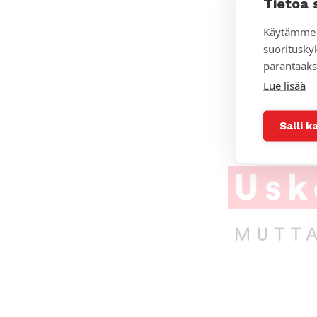
Tietoa 
Käytämme 
suoritusky
parantaaks
Lue lisää
Salli k
A