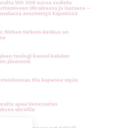
ralta 100 000 euroa sodista
auttamiseen Ukrainassa ja Gazassa –
uelassa avustustyö käynnissä
e: Kirkon tärkein keskus on
sa
inen teologi kasvoi kahden
ön jäsenenä
hteiskunnan tila kapenee myös
ralta apua Venezuelan
yksen uhreille