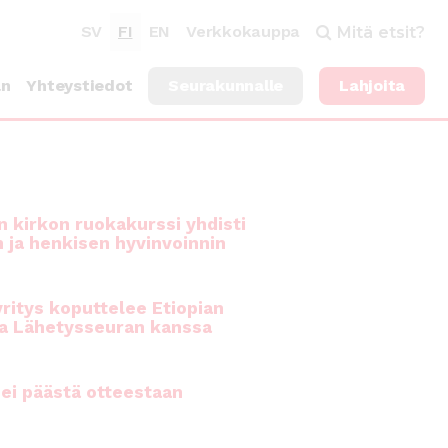
SV
FI
EN
Verkkokauppa
Mitä etsit?
an
Yhteystiedot
Seurakunnalle
Lahjoita
 kirkon ruokakurssi yhdisti
n ja henkisen hyvinvoinnin
ritys koputtelee Etiopian
a Lähetysseuran kanssa
ei päästä otteestaan