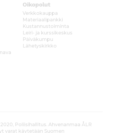
Oikopolut
Verkkokauppa
Materiaalipankki
Kustannustoiminta
Leiri- ja kurssikeskus
Päiväkumpu
Lähetyskirkko
anava
.2020, Poliisihallitus. Ahvenanmaa ÅLR
tyt varat käytetään Suomen