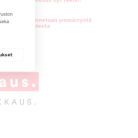
rhiala: Mitä Jeesus nyt tekisi?
vuston
kirkossa rakennetaan ymmärrystä
 sekä
n moninaisuudesta
ukset