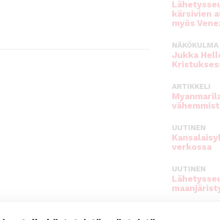
Lähetysseu
kärsivien 
myös Venez
NÄKÖKULMA
Jukka Hell
Kristukses
ARTIKKELI
Myanmarila
vähemmist
UUTINEN
Kansalaisy
verkossa
UUTINEN
Lähetysseu
maanjärist
NÄKÖKULMA