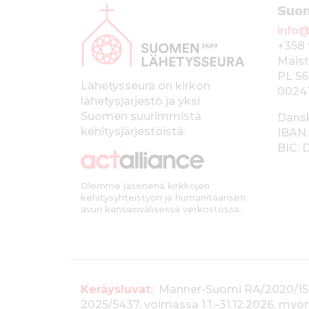
Suo
l
info@
a
+358 
p
Maist
PL 56
a
Lähetysseura on kirkon
0024
lähetysjärjestö ja yksi
l
Suomen suurimmista
Dans
k
kehitysjärjestöistä.
IBAN:
BIC:
k
i
Olemme jäsenenä kirkkojen
kehitysyhteistyön ja humanitaarisen
avun kansainvälisessä verkostossa.
T
Keräysluvat:
Manner-Suomi RA/2020/1538, 
2025/5437, voimassa 1.1.–31.12.2026, m