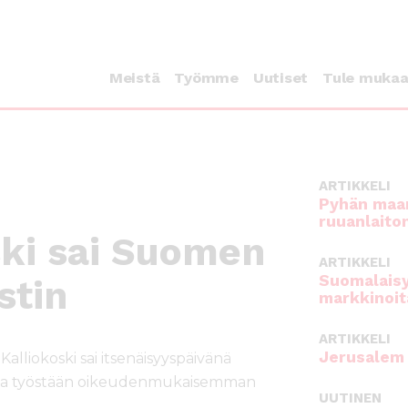
Meistä
Työmme
Uutiset
Tule muka
ARTIKKELI
Pyhän maan
ruuanlaito
ski sai Suomen
ARTIKKELI
Suomalaisy
stin
markkinoit
ARTIKKELI
Jerusalem 
lliokoski sai itsenäisyyspäivänä
sesta työstään oikeudenmukaisemman
UUTINEN