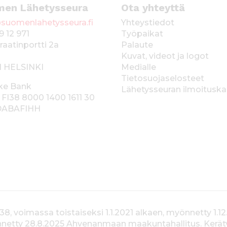
men Lähetysseura
Ota yhteyttä
suomenlahetysseura.fi
Yhteystiedot
9 12 971
Työpaikat
raatinportti 2a
Palaute
Kuvat, videot ja logot
1 HELSINKI
Medialle
Tietosuojaselosteet
ke Bank
Lähetysseuran ilmoitusk
 FI38 8000 1400 1611 30
 DABAFIHH
voimassa toistaiseksi 1.1.2021 alkaen, myönnetty 1.12
yönnetty 28.8.2025 Ahvenanmaan maakuntahallitus. Kerä