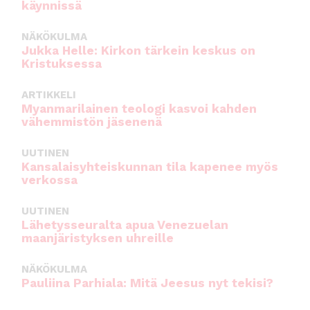
käynnissä
NÄKÖKULMA
Jukka Helle: Kirkon tärkein keskus on
Kristuksessa
ARTIKKELI
Myanmarilainen teologi kasvoi kahden
vähemmistön jäsenenä
UUTINEN
Kansalaisyhteiskunnan tila kapenee myös
verkossa
UUTINEN
Lähetysseuralta apua Venezuelan
maanjäristyksen uhreille
NÄKÖKULMA
Pauliina Parhiala: Mitä Jeesus nyt tekisi?