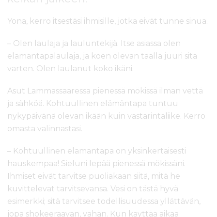
Yona, kerro itsestäsi ihmisille, jotka eivät tunne sinua.
– Olen laulaja ja lauluntekijä. Itse asiassa olen
elämäntapalaulaja, ja koen olevan täällä juuri sitä
varten. Olen laulanut koko ikäni.
Asut Lammassaaressa pienessä mökissä ilman vettä
ja sähköä. Kohtuullinen elämäntapa tuntuu
nykypäivänä olevan ikään kuin vastarintaliike. Kerro
omasta valinnastasi.
– Kohtuullinen elämäntapa on yksinkertaisesti
hauskempaa! Sieluni lepää pienessä mökissäni.
Ihmiset eivät tarvitse puoliakaan siitä, mitä he
kuvittelevat tarvitsevansa. Vesi on tästä hyvä
esimerkki; sitä tarvitsee todellisuudessa yllättävän,
jopa shokeeraavan, vähän. Kun käyttää aikaa