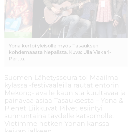
l
t
ö
ö
n
Yona kertoi yleisölle myös Tasauksen
kohdemaasta Nepalista. Kuva: Ulla Viskari-
Perttu.
Suomen Lähetysseura toi Maailma
kylässä -festivaaleilla rautatientorin
Mekong-lavalle kaunista kuultavaa ja
painavaa asiaa Tasauksesta – Yona &
Pienet Liikkuvat Pilvet esiintyi
sunnuntaina täydelle katsomolle.
Vietimme hetken Yonan kanssa
keikan jälkeen.