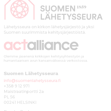
p
a
l
k
Lähetysseura on kirkon lähetysjärjestö ja yksi
Suomen suurimmista kehitysjärjestöistä.
k
i
Olemme jäsenenä kirkkojen kehitysyhteistyön ja
humanitaarisen avun kansainvälisessä verkostossa.
Suomen Lähetysseura
info@suomenlahetysseura.fi
+358 9 12 971
Maistraatinportti 2a
PL 56
00241 HELSINKI