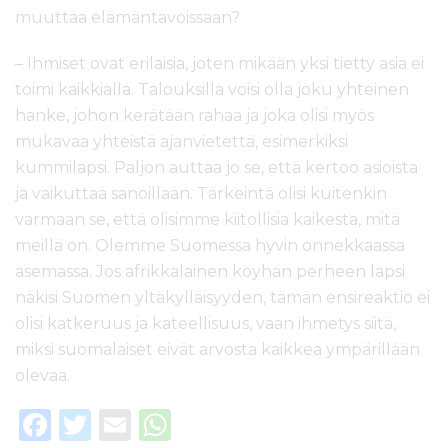
muuttaa elämäntavoissaan?
– Ihmiset ovat erilaisia, joten mikään yksi tietty asia ei
toimi kaikkialla. Talouksilla voisi olla joku yhteinen
hanke, johon kerätään rahaa ja joka olisi myös
mukavaa yhteistä ajanvietettä, esimerkiksi
kummilapsi. Paljon auttaa jo se, että kertoo asioista
ja vaikuttaa sanoillaan. Tärkeintä olisi kuitenkin
varmaan se, että olisimme kiitollisia kaikesta, mitä
meillä on. Olemme Suomessa hyvin onnekkaassa
asemassa. Jos afrikkalainen köyhän perheen lapsi
näkisi Suomen yltäkylläisyyden, tämän ensireaktio ei
olisi katkeruus ja kateellisuus, vaan ihmetys siitä,
miksi suomalaiset eivät arvosta kaikkea ympärillään
olevaa.
F
T
E
W