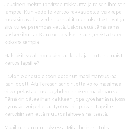
Jokainen meistä tarvitsee rakkautta ja toisen ihmisen
lämpöä. Kun vedelle kertoo rakkaudesta, vaikkapa
musiikin avulla, veden kristallit moninkertaistuvat ja
siitä tulee parempaa vettä. Uskon, että tämä sama
koskee ihmisiä. Kun meitä rakastetaan, meistä tulee
kokonaisempia.
Haluaisit kuulemma kiertää kouluja – mitä haluaisit
kertoa lapsille?
– Olen pienestä pitäen potenut maailmantuskaa.
Isäni opetti Äiti Teresan sanoin, että koko maailmaa
ei voi pelastaa, mutta yhden ihmisen maailman voi.
Tämäkin pätee ihan kaikkeen, jopa työelämään, jossa
hymykin voi pelastaa työtoverin päivän. Lapsille
kertoisin sen, että muutos lähtee aina itsestä.
Maailman on murroksessa. Mitä ihmisten tulisi