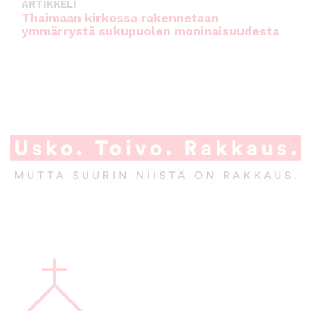
ARTIKKELI
Thaimaan kirkossa rakennetaan
ymmärrystä sukupuolen moninaisuudesta
A
l
a