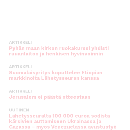
a
w
m
h
c
it
ai
a
e
te
l
ts
b
r
A
o
p
ARTIKKELI
o
p
Pyhän maan kirkon ruokakurssi yhdisti
ruuanlaiton ja henkisen hyvinvoinnin
k
ARTIKKELI
Suomalaisyritys koputtelee Etiopian
markkinoita Lähetysseuran kanssa
ARTIKKELI
Jerusalem ei päästä otteestaan
UUTINEN
Lähetysseuralta 100 000 euroa sodista
kärsivien auttamiseen Ukrainassa ja
Gazassa – myös Venezuelassa avustustyö