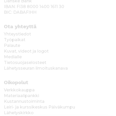
Danske Bank
IBAN: FI38 8000 1400 1611 30
BIC: DABAFIHH
Ota yhteyttä
Yhteystiedot
Työpaikat
Palaute
Kuvat, videot ja logot
Medialle
Tietosuojaselosteet
Lähetysseuran ilmoituskanava
Oikopolut
Verkkokauppa
Materiaalipankki
Kustannustoiminta
Leiri- ja kurssikeskus Päiväkumpu
Lähetyskirkko