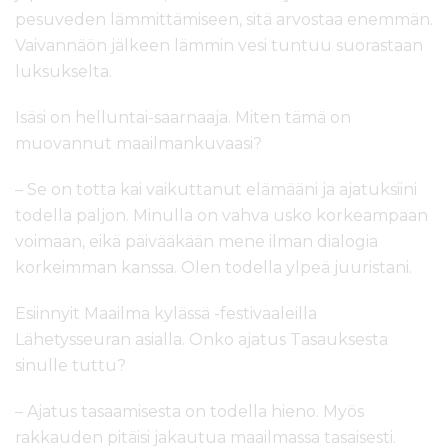
pesuveden lämmittämiseen, sitä arvostaa enemmän.
Vaivannäön jälkeen lämmin vesi tuntuu suorastaan
luksukselta.
Isäsi on helluntai-saarnaaja. Miten tämä on
muovannut maailmankuvaasi?
– Se on totta kai vaikuttanut elämääni ja ajatuksiini
todella paljon. Minulla on vahva usko korkeampaan
voimaan, eikä päivääkään mene ilman dialogia
korkeimman kanssa. Olen todella ylpeä juuristani.
Esiinnyit Maailma kylässä -festivaaleilla
Lähetysseuran asialla. Onko ajatus Tasauksesta
sinulle tuttu?
– Ajatus tasaamisesta on todella hieno. Myös
rakkauden pitäisi jakautua maailmassa tasaisesti.