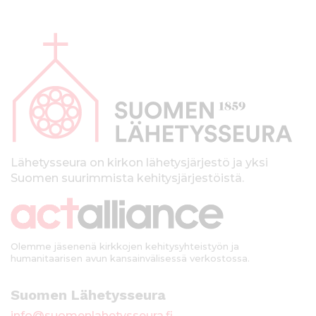
A
l
a
p
a
l
k
Lähetysseura on kirkon lähetysjärjestö ja yksi
Suomen suurimmista kehitysjärjestöistä.
k
i
Olemme jäsenenä kirkkojen kehitysyhteistyön ja
humanitaarisen avun kansainvälisessä verkostossa.
Suomen Lähetysseura
info@suomenlahetysseura.fi