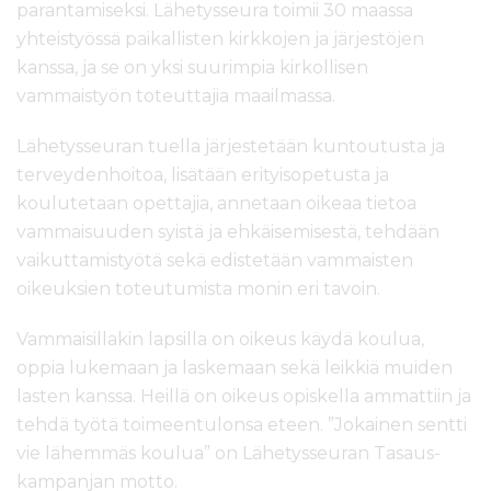
parantamiseksi. Lähetysseura toimii 30 maassa
yhteistyössä paikallisten kirkkojen ja järjestöjen
kanssa, ja se on yksi suurimpia kirkollisen
vammaistyön toteuttajia maailmassa.
Lähetysseuran tuella järjestetään kuntoutusta ja
terveydenhoitoa, lisätään erityisopetusta ja
koulutetaan opettajia, annetaan oikeaa tietoa
vammaisuuden syistä ja ehkäisemisestä, tehdään
vaikuttamistyötä sekä edistetään vammaisten
oikeuksien toteutumista monin eri tavoin.
Vammaisillakin lapsilla on oikeus käydä koulua,
oppia lukemaan ja laskemaan sekä leikkiä muiden
lasten kanssa. Heillä on oikeus opiskella ammattiin ja
tehdä työtä toimeentulonsa eteen. ”Jokainen sentti
vie lähemmäs koulua” on Lähetysseuran Tasaus-
kampanjan motto.