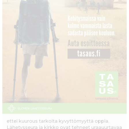
ettei kuurous tarkoita kyvyttömyyttä oppia.
Lähetysseura ja kirkko ovat tehneet uraauurtavaa