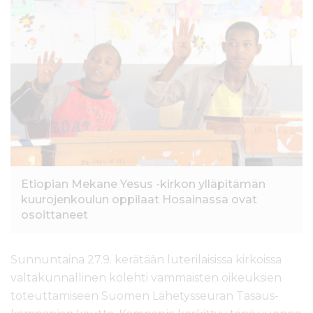
l
t
ö
ö
n
Etiopian Mekane Yesus -kirkon ylläpitämän
kuurojenkoulun oppilaat Hosainassa ovat
osoittaneet
Sunnuntaina 27.9. kerätään luterilaisissa kirkoissa
valtakunnallinen kolehti vammaisten oikeuksien
toteuttamiseen Suomen Lähetysseuran Tasaus-