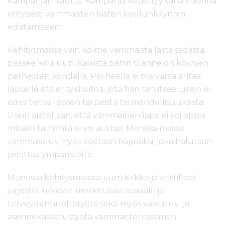
kampanjan kautta. Kampanja keskittyy tänä vuonna
erityisesti vammaisten lasten koulunkäynnin
edistämiseen.
Kehitysmaissa vain kolme vammaista lasta sadasta
pääsee kouluun. Kaikista pahin tilanne on köyhien
perheiden kohdalla. Perheellä ei ole varaa antaa
lapselle sitä erityishoitoa, jota hän tarvitsee, usein ei
edes tietoa lapsen tarpeista tai mahdollisuuksista.
Usein ajatellaan, että vammainen lapsi ei voi oppia
mitään tai häntä ei voi auttaa. Monissa maissa
vammaisuus myös koetaan häpeäksi, joka halutaan
piilottaa ympäristöltä.
Monessa kehitysmaassa juuri kirkko ja kristilliset
järjestöt tekevät merkittävää sosiaali- ja
terveydenhuoltotyötä sekä myös vaikutus- ja
asennekasvatustyötä vammaisten aseman