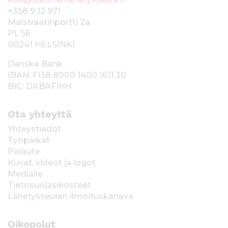
+358 9 12 971
Maistraatinportti 2a
PL 56
00241 HELSINKI
Danske Bank
IBAN: FI38 8000 1400 1611 30
BIC: DABAFIHH
Ota yhteyttä
Yhteystiedot
Työpaikat
Palaute
Kuvat, videot ja logot
Medialle
Tietosuojaselosteet
Lähetysseuran ilmoituskanava
Oikopolut