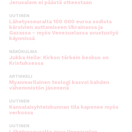
Jerusalem ei päästä otteestaan
UUTINEN
Lähetysseuralta 100 000 euroa sodista
kärsivien auttamiseen Ukrainassa ja
Gazassa – myös Venezuelassa avustustyö
käynnissä
NÄKÖKULMA
Jukka Helle: Kirkon tärkein keskus on
Kristuksessa
ARTIKKELI
Myanmarilainen teologi kasvoi kahden
vähemmistön jäsenenä
UUTINEN
Kansalaisyhteiskunnan tila kapenee myös
verkossa
UUTINEN
Lähetysseuralta apua Venezuelan