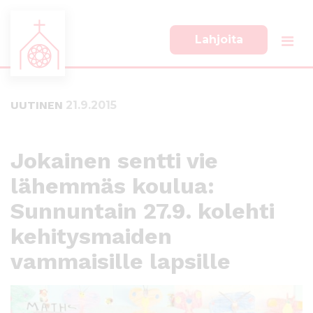
Lahjoita
S
S
i
i
i
i
UUTINEN
21.9.2015
r
r
r
r
y
y
s
a
Jokainen sentti vie
u
l
lähemmäs koulua:
o
a
r
p
Sunnuntain 27.9. kolehti
a
a
a
l
kehitysmaiden
n
k
vammaisille lapsille
s
k
i
i
s
i
ä
n