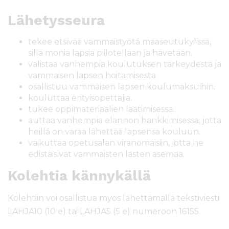
Lähetysseura
tekee etsivää vammaistyötä maaseutukylissä,
sillä monia lapsia piilotellaan ja hävetään.
valistaa vanhempia koulutuksen tärkeydestä ja
vammaisen lapsen hoitamisesta.
osallistuu vammaisen lapsen koulumaksuihin.
kouluttaa erityisopettajia.
tukee oppimateriaalien laatimisessa.
auttaa vanhempia elannon hankkimisessa, jotta
heillä on varaa lähettää lapsensa kouluun.
vaikuttaa opetusalan viranomaisiin, jotta he
edistäisivät vammaisten lasten asemaa.
Kolehtia kännykällä
Kolehtiin voi osallistua myös lähettämällä tekstiviesti
LAHJA10 (10 e) tai LAHJA5 (5 e) numeroon 16155.