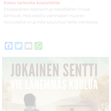
Katso tarinoita koulutieltä:
Etiopialainen Adanech ja nepalilainen Pooja
kertovat, mitä esteitä vammaisen nuoren
koulutiellä on ja mitä koulutus heille merkitsee.
F
T
E
W
a
w
m
h
c
it
ai
a
e
te
l
ts
b
r
A
o
p
o
p
k