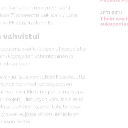
Pauliina Pa
 käytettiin viime vuonna 21,1
ARTIKKELI
 on 71 prosenttia kaikista kuluista.
Thaimaan 
 sekä Mekongin alueelle.
sukupuole
a vahvistui
opisteitä ovat kirkkojen ulkopuolella
inen, köyhyyden vähentäminen ja
 edistäminen.
ävän julistustyön suhteellista osuutta
inopiste kirkollisessa työssä on
et alueet ovat Mekong-joen alue, Nepal
kirkkojen julistustyön vahvistamiseksi
läisessä Afrikassa, jossa Lähetysseura
y alueille, joissa kirkon läsnäolo on
ansson
kertoo.