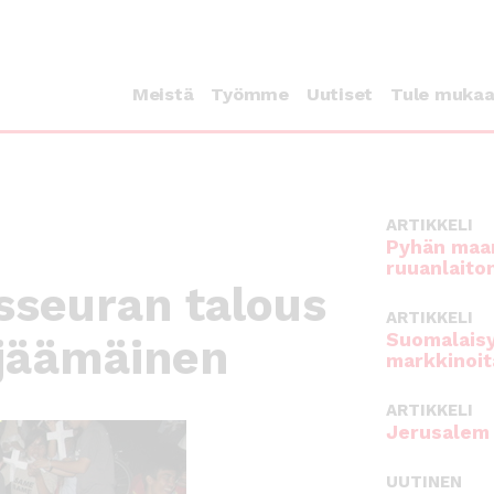
Meistä
Työmme
Uutiset
Tule muka
ARTIKKELI
Pyhän maan
ruuanlaito
seuran talous
ARTIKKELI
Suomalaisy
lijäämäinen
markkinoit
ARTIKKELI
Jerusalem 
UUTINEN