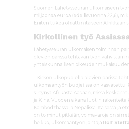
Suomen Lähetysseuran ulkomaiseen työhön
miljoonaa euroa (edellisvuonna 22,6), mikä
Eniten tukea ohjattiin itäiseen Afrikkaan
Kirkollinen työ Aasiass
Lähetysseuran ulkomaisen toiminnan pain
olevien parissa tehtävän työn vahvistam
yhteiskunnallisen oikeudenmukaisuuden
– Kirkon ulkopuolella olevien parissa teht
ulkomaantyön budjetissa on kasvatettu. Pa
siirtynyt Afrikasta Aasiaan, missä keskeis
ja Kiina. Vuoden aikana luotiin rakenteita 
Kambodzhassa ja Nepalissa. Itäisessä ja ete
on toiminut pitkään, voimavaroja on siirrett
heikko, ulkomaantyön johtaja
Rolf Steff