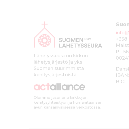
A
Suo
l
info@
a
+358 
p
Maist
PL 56
a
Lähetysseura on kirkon
0024
lähetysjärjestö ja yksi
l
Suomen suurimmista
Dans
k
kehitysjärjestöistä.
IBAN:
BIC:
k
i
Olemme jäsenenä kirkkojen
kehitysyhteistyön ja humanitaarisen
avun kansainvälisessä verkostossa.