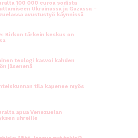
ralta 100 000 euroa sodista
auttamiseen Ukrainassa ja Gazassa –
uelassa avustustyö käynnissä
e: Kirkon tärkein keskus on
sa
inen teologi kasvoi kahden
ön jäsenenä
hteiskunnan tila kapenee myös
ralta apua Venezuelan
yksen uhreille