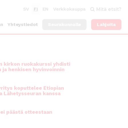
SV
FI
EN
Verkkokauppa
Mitä etsit?
an
Yhteystiedot
Seurakunnalle
Lahjoita
 kirkon ruokakurssi yhdisti
n ja henkisen hyvinvoinnin
ritys koputtelee Etiopian
a Lähetysseuran kanssa
ei päästä otteestaan