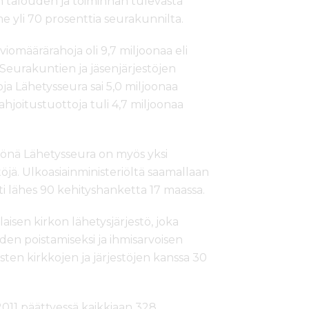
n talouden ja toiminnan tulevasta
 yli 70 prosenttia seurakunnilta.
omäärärahoja oli 9,7 miljoonaa eli
Seurakuntien ja jäsenjärjestöjen
ja Lähetysseura sai 5,0 miljoonaa
lahjoitustuottoja tuli 4,7 miljoonaa
önä Lähetysseura on myös yksi
jä. Ulkoasiainministeriöltä saamallaan
ti lähes 90 kehityshanketta 17 maassa.
isen kirkon lähetysjärjestö, joka
den poistamiseksi ja ihmisarvoisen
sten kirkkojen ja järjestöjen kanssa 30
011 päättyessä kaikkiaan 328