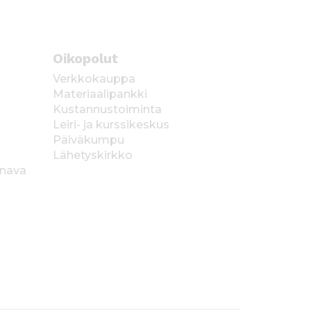
Oikopolut
Verkkokauppa
Materiaalipankki
Kustannustoiminta
Leiri- ja kurssikeskus
Päiväkumpu
Lähetyskirkko
anava