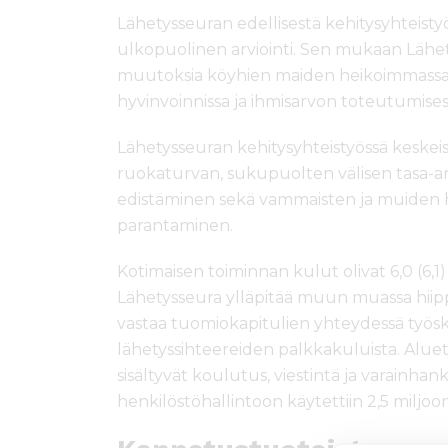
Lähetysseuran edellisestä kehitysyhteist
ulkopuolinen arviointi. Sen mukaan Lähet
muutoksia köyhien maiden heikoimmassa 
hyvinvoinnissa ja ihmisarvon toteutumise
Lähetysseuran kehitysyhteistyössä keskeisi
ruokaturvan, sukupuolten välisen tasa-a
edistäminen sekä vammaisten ja muiden 
parantaminen.
Kotimaisen toiminnan kulut olivat 6,0 (6,1
Lähetysseura ylläpitää muun muassa hiippa
vastaa tuomiokapitulien yhteydessä työs
lähetyssihteereiden palkkakuluista. Aluet
sisältyvät koulutus, viestintä ja varainhanki
henkilöstöhallintoon käytettiin 2,5 miljoo