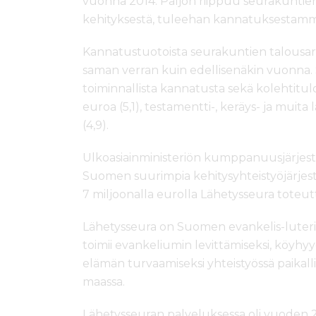
vuonna 2014. Paljon riippuu seurakuntie
kehityksestä, tuleehan kannatuksestamme
Kannatustuotoista seurakuntien talousarvi
saman verran kuin edellisenäkin vuonna. 
toiminnallista kannatusta sekä kolehtitulo
euroa (5,1), testamentti-, keräys- ja muita 
(4,9).
Ulkoasiainministeriön kumppanuusjärjest
Suomen suurimpia kehitysyhteistyöjärjestö
7 miljoonalla eurolla Lähetysseura toteut
Lähetysseura on Suomen evankelis-luterila
toimii evankeliumin levittämiseksi, köyhyy
elämän turvaamiseksi yhteistyössä paikalli
maassa.
Lähetysseuran palveluksessa oli vuoden 2