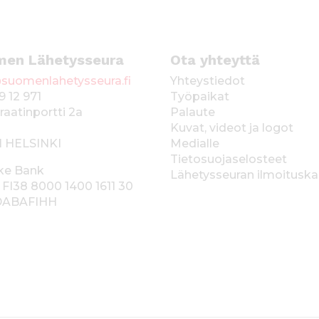
men Lähetysseura
Ota yhteyttä
suomenlahetysseura.fi
Yhteystiedot
9 12 971
Työpaikat
raatinportti 2a
Palaute
Kuvat, videot ja logot
1 HELSINKI
Medialle
Tietosuojaselosteet
ke Bank
Lähetysseuran ilmoitusk
 FI38 8000 1400 1611 30
 DABAFIHH