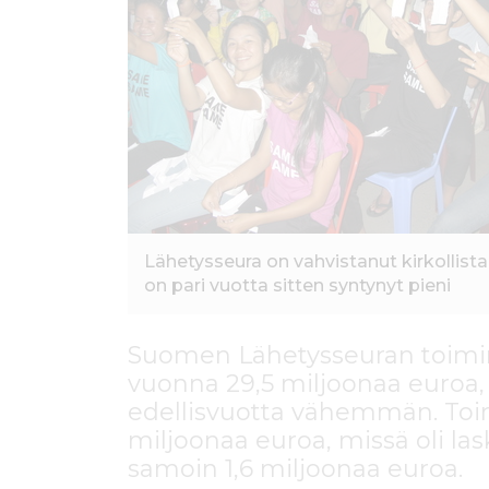
ö
n
Lähetysseura on vahvistanut kirkollis
on pari vuotta sitten syntynyt pieni
Suomen Lähetysseuran toimin
vuonna 29,5 miljoonaa euroa, 
edellisvuotta vähemmän. Toim
miljoonaa euroa, missä oli la
samoin 1,6 miljoonaa euroa.