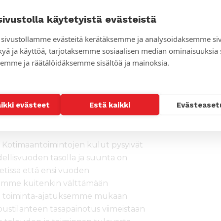
in osa seurakunnista
sivustolla käytetyistä evästeistä
stuottoja 19,4 miljoonaa
n kehitysyhteistyöavustuksia 7,0
sivustollamme evästeitä kerätäksemme ja analysoidaksemme si
nan tuottoja 0,9 miljoonaa (1,0) sekä
kyä ja käyttöä, tarjotaksemme sosiaalisen median ominaisuuksia
naa (1,4).
emme ja räätälöidäksemme sisältöä ja mainoksia.
a, mutta tuottoihin sisältyy
naistuloa 1,3 miljoonaa, joten
aikki evästeet
Estä kaikki
Evästeaset
n rahoittamiseen, talousjohtaja
Lauri
 Kotimaantoimintojen kulut pysyivät
ellisvuoden tasolla ja suunta on
etissa että ensi vuoden
yrimme kuitenkin välttämään
ovat toiminta-ajatuksemme mukaan
oustilanteen tasapainotus viimeistään