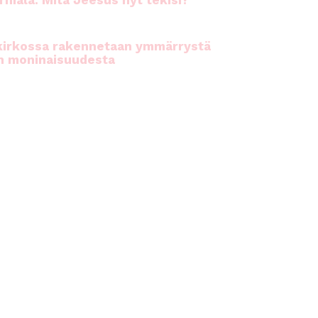
rhiala: Mitä Jeesus nyt tekisi?
kirkossa rakennetaan ymmärrystä
n moninaisuudesta