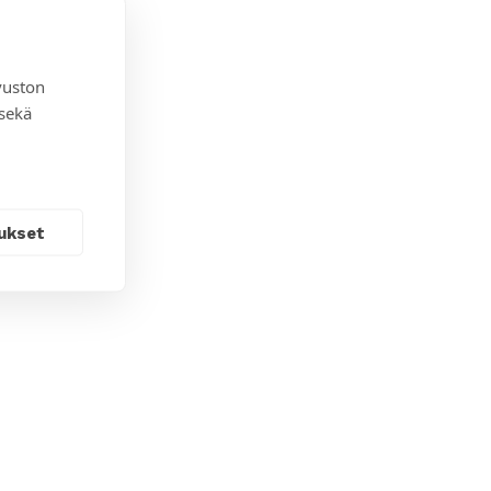
vuston
 sekä
ukset