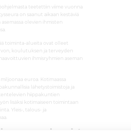
yöohjelmasta teetettiin viime vuonna
ysseura on saanut aikaan kestäviä
asemassa olevien ihmisten
ssa.
ä toiminta-alueita ovat olleet
rvon, koulutuksen ja terveyden
haavoittuvien ihmisryhmien aseman
) miljoonaa euroa. Kotimaassa
kunnallisia lähetystoimistoja ja
kentelevien hiippakuntien
yön lisäksi kotimaiseen toimintaan
nta. Yleis-, talous- ja
naa.