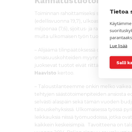
Kannatustuotoista suur
Tietoa 
Toiminnan rahoittamiseksi saatiin kannatu
(edellisvuonna 19,7), ulkoasiainministeriö
Käytämme 
miljoonaa (7,6), sijoitus- ja rahoitustoimin
suoritusky
muita ulkomaisen työn tuottoja 0,6 miljoo
parantaaks
Lue lisää
– Alijäämä tilinpäätöksessä oli 0,3 miljoona
omaisuuskohteiden myynnistä saatua satun
Salli k
juoksevat tuotot eivät riittäneet toiminna
Haavisto
kertoo.
– Taloustilanteemme onkin melko vaikea.
tehtyjen säästötoimenpiteiden ansiosta ed
selvästi alaspäin sekä tämän vuoden budj
talouskehyksissä. Ulkomaisessa työssä p
leikkauksia niissä työmuodoissa, jotka 
kaikkein keskeisimpiä. Tavoitteena on tal