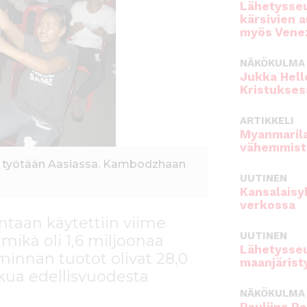
Lähetysseu
kärsivien 
myös Venez
NÄKÖKULMA
Jukka Hell
Kristukses
ARTIKKELI
Myanmarila
vähemmist
ta työtään Aasiassa. Kambodzhaan
UUTINEN
Kansalaisy
verkossa
taan käytettiin viime
UUTINEN
mikä oli 1,6 miljoonaa
Lähetysseu
innan tuotot olivat 28,0
maanjärist
skua edellisvuodesta
NÄKÖKULMA