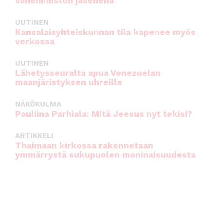
vähemmistön jäsenenä
UUTINEN
Kansalaisyhteiskunnan tila kapenee myös
verkossa
UUTINEN
Lähetysseuralta apua Venezuelan
maanjäristyksen uhreille
NÄKÖKULMA
Pauliina Parhiala: Mitä Jeesus nyt tekisi?
ARTIKKELI
Thaimaan kirkossa rakennetaan
ymmärrystä sukupuolen moninaisuudesta