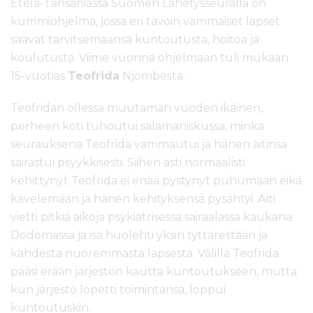
Etelä-Tansaniassa Suomen Lähetysseuralla on
kummiohjelma, jossa eri tavoin vammaiset lapset
saavat tarvitsemaansa kuntoutusta, hoitoa ja
koulutusta. Viime vuonna ohjelmaan tuli mukaan
15-vuotias
Teofrida
Njombesta.
Teofridan ollessa muutaman vuoden ikäinen,
perheen koti tuhoutui salamaniskussa, minkä
seurauksena Teofrida vammautui ja hänen äitinsä
sairastui psyykkisesti. Siihen asti normaalisti
kehittynyt Teofrida ei enää pystynyt puhumaan eikä
kävelemään ja hänen kehityksensä pysähtyi. Äiti
vietti pitkiä aikoja psykiatrisessa sairaalassa kaukana
Dodomassa ja isä huolehti yksin tyttärestään ja
kahdesta nuoremmasta lapsesta. Välillä Teofrida
pääsi erään järjestön kautta kuntoutukseen, mutta
kun järjestö lopetti toimintansa, loppui
kuntoutuskin.