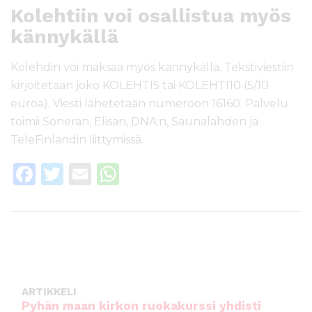
Kolehtiin voi osallistua myös
kännykällä
Kolehdin voi maksaa myös kännykällä. Tekstiviestiin
kirjoitetaan joko KOLEHTI5 tai KOLEHTI10 (5/10
euroa). Viesti lähetetään numeroon 16160. Palvelu
toimii Soneran, Elisan, DNA:n, Saunalahden ja
TeleFinlandin liittymissä.
F
T
E
W
a
w
m
h
c
it
ai
a
e
te
l
ts
b
r
A
o
p
ARTIKKELI
o
p
Pyhän maan kirkon ruokakurssi yhdisti