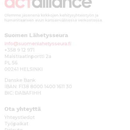
i
Olemme jäsenenä kirkkojen kehitysyhteistyön ja
humanitaarisen avun kansainvälisessä verkostossa.
Suomen Lähetysseura
info@suomenlahetysseura.fi
+358 9 12 971
Maistraatinportti 2a
PL 56
00241 HELSINKI
Danske Bank
IBAN: FI38 8000 1400 1611 30
BIC: DABAFIHH
Ota yhteyttä
Yhteystiedot
Työpaikat