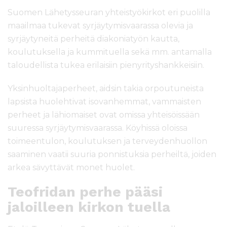
Suomen Lähetysseuran yhteistyökirkot eri puolilla
maailmaa tukevat syrjäytymisvaarassa olevia ja
syrjäytyneitä perheitä diakoniatyön kautta,
koulutuksella ja kummituella sekä mm. antamalla
taloudellista tukea erilaisiin pienyrityshankkeisiin.
Yksinhuoltajaperheet, aidsin takia orpoutuneista
lapsista huolehtivat isovanhemmat, vammaisten
perheet ja lähiomaiset ovat omissa yhteisöissään
suuressa syrjäytymisvaarassa. Köyhissä oloissa
toimeentulon, koulutuksen ja terveydenhuollon
saaminen vaatii suuria ponnistuksia perheiltä, joiden
arkea sävyttävät monet huolet.
Teofridan perhe pääsi
jaloilleen kirkon tuella