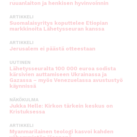
ruuanlaiton ja henkisen hyvinvoinnin
k
ARTIKKELI
Suomalaisyritys koputtelee Etiopian
markkinoita Lähetysseuran kanssa
ARTIKKELI
Jerusalem ei päästä otteestaan
UUTINEN
Lähetysseuralta 100 000 euroa sodista
kärsivien auttamiseen Ukrainassa ja
Gazassa – myös Venezuelassa avustustyö
käynnissä
NÄKÖKULMA
Jukka Helle: Kirkon tärkein keskus on
Kristuksessa
ARTIKKELI
Myanmarilainen teologi kasvoi kahden