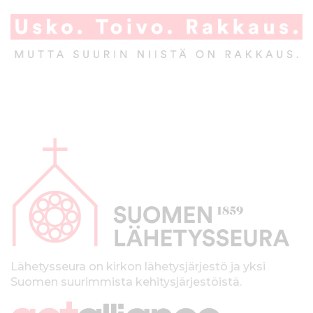
A
l
a
p
a
l
k
Lähetysseura on kirkon lähetysjärjestö ja yksi
Suomen suurimmista kehitysjärjestöistä.
k