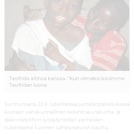
l
t
ö
ö
n
Teofrida äitinsä kanssa. ”Kun viimeksi kävimme
Teofridan luona
Sunnuntaina 22.9. luterilaisissa jumalanpalveluksissa
kootaan valtakunnallinen kolehti seurakunta- ja
diakoniatyöhön syrjäytyneiden perheiden
tukemiseksi Suomen Lähetysseuran kautta.