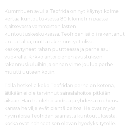
Kummituen avulla Teofrida on nyt käynyt kolme
kertaa kuntoutuksessa 80 kilometrin päässä
sijaitsevassa vammaisten lasten
kuntoutuskeskuksessa. Teofridan isä oli rakentanut
uutta taloa, mutta rakennustyöt olivat
keskeytyneet rahan puutteessa ja perhe asui
vuokralla. Kirkko antoi pienen avustuksen
rakennuskuluihin ja ennen viime joulua perhe
muutti uuteen kotiin.
Tällä hetkellä koko Teofridan perhe on kotona,
äitikään ei ole tarvinnut sairaalahoitoa pitkään
aikaan. Hän huolehtii kodista ja yhdessä miehensä
kanssa he viljelevät pientä peltoa. He ovat myös
hyvin iloisia Teofridan saamasta kuntoutuksesta,
koska ovat nähneet sen olevan hyödyksi tytölle.