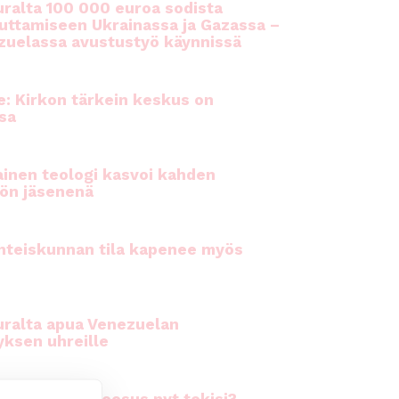
ralta 100 000 euroa sodista
auttamiseen Ukrainassa ja Gazassa –
uelassa avustustyö käynnissä
e: Kirkon tärkein keskus on
sa
inen teologi kasvoi kahden
ön jäsenenä
hteiskunnan tila kapenee myös
ralta apua Venezuelan
yksen uhreille