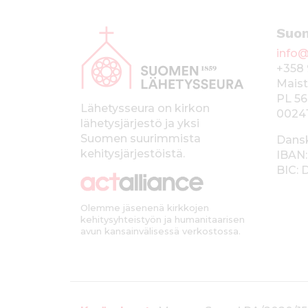
A
Suo
l
info@
a
+358 
p
Maist
PL 56
a
Lähetysseura on kirkon
0024
lähetysjärjestö ja yksi
l
Suomen suurimmista
Dans
k
kehitysjärjestöistä.
IBAN:
BIC:
k
i
Olemme jäsenenä kirkkojen
kehitysyhteistyön ja humanitaarisen
avun kansainvälisessä verkostossa.