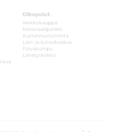
Oikopolut
Verkkokauppa
Materiaalipankki
Kustannustoiminta
Leiri- ja kurssikeskus
Päiväkumpu
Lähetyskirkko
anava