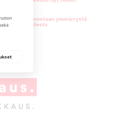
rhiala: Mitä Jeesus nyt tekisi?
vuston
kirkossa rakennetaan ymmärrystä
n moninaisuudesta
 sekä
ukset