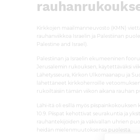
ö
rauhanrukoukse
n
Kirkkojen maailmanneuvosto (KMN) viettää
rauhanviikkoa Israelin ja Palestiinan puo
Palestine and Israel).
Palestiinan ja Israelin ekumeeninen foo
Jerusalemin rukouksen, käytettäväksi vi
Lähetysseura, Kirkon Ulkomaanapu ja 
lähettäneet kirkkoherroille vetoomuksen, 
rukoiltaisiin tämän viikon aikana rauhan p
Lähi-itä oli esillä myös piispainkokoukse
10.9. Piispat kehottivat seurakuntia ja yksi
rauhantekijöiden ja väkivallan uhrien puol
heidän mielenmuutoksensa puolesta.