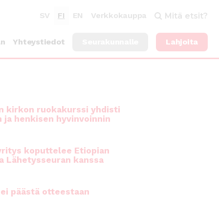
SV
FI
EN
Verkkokauppa
Mitä etsit?
an
Yhteystiedot
Seurakunnalle
Lahjoita
 kirkon ruokakurssi yhdisti
n ja henkisen hyvinvoinnin
ritys koputtelee Etiopian
a Lähetysseuran kanssa
ei päästä otteestaan