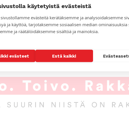
Pauliina Pa
anavun ja Suomen Ekumeenisen
sivustolla käytetyistä evästeistä
rusalemin rukous 2014
ARTIKKELI
sivustollamme evästeitä kerätäksemme ja analysoidaksemme si
Thaimaan 
sukupuole
kyä ja käyttöä, tarjotaksemme sosiaalisen median ominaisuuksia
emme ja räätälöidäksemme sisältöä ja mainoksia.
aikki evästeet
Estä kaikki
Evästeaset