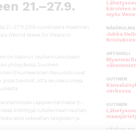
en 21.–27.9.
Lähetysseu
kärsivien 
myös Venez
 21.–27.9.2014 vuosittaista maailman
NÄKÖKULMA
Jukka Hell
lesta (World Week for Peace in
Kristukses
ARTIKKELI
rumi on laatinut rauhanrukouksen,
Myanmarila
ikon yhteydessä. Suomen
vähemmist
Suomen Ekumeeninen Neuvosto ovat
UUTINEN
jossa toivovat, että seurakunnissa
Kansalaisy
uolesta.
verkossa
n kannanotossa Lappeenrannassa 9.–
UUTINEN
ttäisiä kristittyjä rukoilemaan rauhan,
Lähetysseu
maanjärist
esta sekä väkivallan tekijöiden ja
NÄKÖKULMA