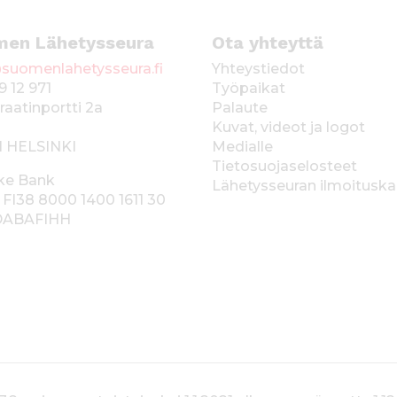
men Lähetysseura
Ota yhteyttä
suomenlahetysseura.fi
Yhteystiedot
9 12 971
Työpaikat
raatinportti 2a
Palaute
Kuvat, videot ja logot
1 HELSINKI
Medialle
Tietosuojaselosteet
ke Bank
Lähetysseuran ilmoitusk
 FI38 8000 1400 1611 30
 DABAFIHH