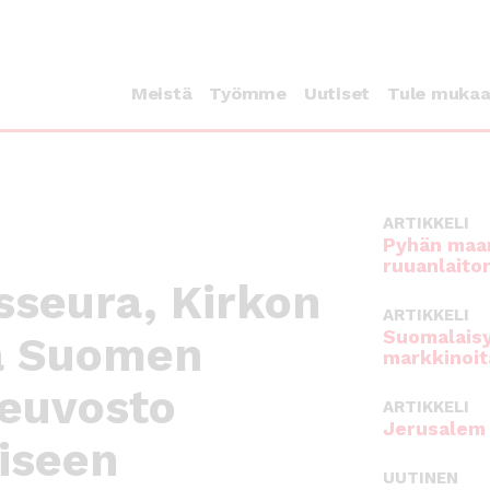
Meistä
Työmme
Uutiset
Tule muka
ARTIKKELI
Pyhän maan
ruuanlaito
seura, Kirkon
ARTIKKELI
Suomalaisy
a Suomen
markkinoit
euvosto
ARTIKKELI
Jerusalem 
iseen
UUTINEN