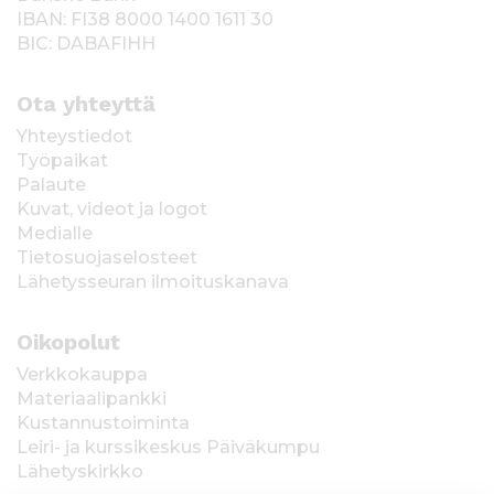
IBAN: FI38 8000 1400 1611 30
BIC: DABAFIHH
Ota yhteyttä
Yhteystiedot
Työpaikat
Palaute
Kuvat, videot ja logot
Medialle
Tietosuojaselosteet
Lähetysseuran ilmoituskanava
Oikopolut
Verkkokauppa
Materiaalipankki
Kustannustoiminta
Leiri- ja kurssikeskus Päiväkumpu
Lähetyskirkko