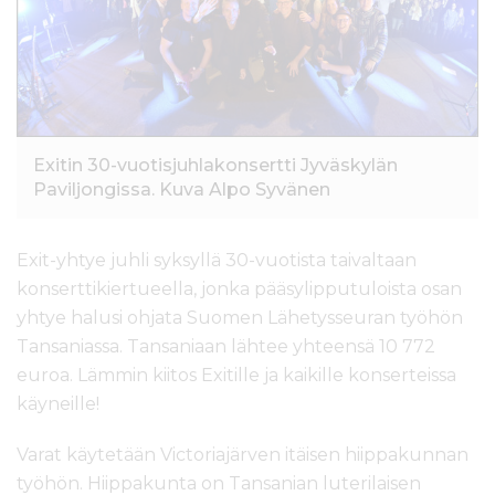
l
t
ö
ö
n
Exitin 30-vuotisjuhlakonsertti Jyväskylän
Paviljongissa. Kuva Alpo Syvänen
Exit-yhtye juhli syksyllä 30-vuotista taivaltaan
konserttikiertueella, jonka pääsylipputuloista osan
yhtye halusi ohjata Suomen Lähetysseuran työhön
Tansaniassa. Tansaniaan lähtee yhteensä 10 772
euroa. Lämmin kiitos Exitille ja kaikille konserteissa
käyneille!
Varat käytetään Victoriajärven itäisen hiippakunnan
työhön. Hiippakunta on Tansanian luterilaisen