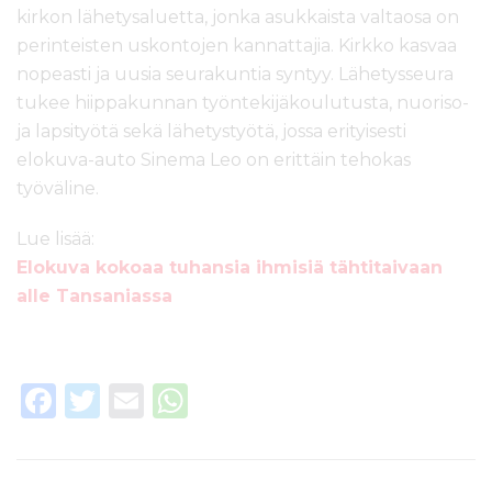
kirkon lähetysaluetta, jonka asukkaista valtaosa on
perinteisten uskontojen kannattajia. Kirkko kasvaa
nopeasti ja uusia seurakuntia syntyy. Lähetysseura
tukee hiippakunnan työntekijäkoulutusta, nuoriso-
ja lapsityötä sekä lähetystyötä, jossa erityisesti
elokuva-auto Sinema Leo on erittäin tehokas
työväline.
Lue lisää:
Elokuva kokoaa tuhansia ihmisiä tähtitaivaan
alle Tansaniassa
F
T
E
W
a
w
m
h
c
it
ai
a