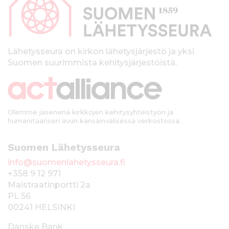
p
a
l
k
Lähetysseura on kirkon lähetysjärjestö ja yksi
Suomen suurimmista kehitysjärjestöistä.
k
i
Olemme jäsenenä kirkkojen kehitysyhteistyön ja
humanitaarisen avun kansainvälisessä verkostossa.
Suomen Lähetysseura
info@suomenlahetysseura.fi
+358 9 12 971
Maistraatinportti 2a
PL 56
00241 HELSINKI
Danske Bank