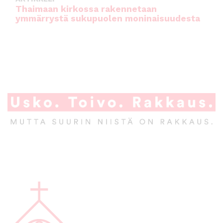
Thaimaan kirkossa rakennetaan
ymmärrystä sukupuolen moninaisuudesta
A
l
a