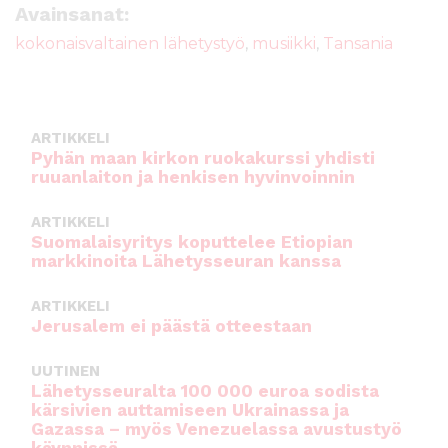
e
te
l
ts
Avainsanat:
b
r
A
kokonaisvaltainen lähetystyö
,
musiikki
,
Tansania
o
p
o
p
k
ARTIKKELI
Pyhän maan kirkon ruokakurssi yhdisti
ruuanlaiton ja henkisen hyvinvoinnin
ARTIKKELI
Suomalaisyritys koputtelee Etiopian
markkinoita Lähetysseuran kanssa
ARTIKKELI
Jerusalem ei päästä otteestaan
UUTINEN
Lähetysseuralta 100 000 euroa sodista
kärsivien auttamiseen Ukrainassa ja
Gazassa – myös Venezuelassa avustustyö