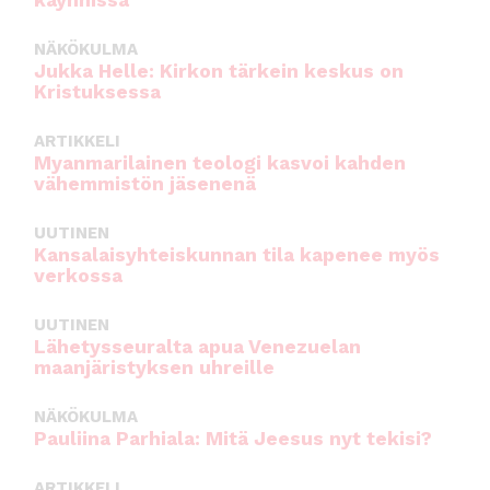
käynnissä
NÄKÖKULMA
Jukka Helle: Kirkon tärkein keskus on
Kristuksessa
ARTIKKELI
Myanmarilainen teologi kasvoi kahden
vähemmistön jäsenenä
UUTINEN
Kansalaisyhteiskunnan tila kapenee myös
verkossa
UUTINEN
Lähetysseuralta apua Venezuelan
maanjäristyksen uhreille
NÄKÖKULMA
Pauliina Parhiala: Mitä Jeesus nyt tekisi?
ARTIKKELI